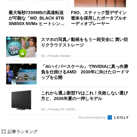
最大毎秒7200MBの高速転送
FIIO、スティック型デザイン
が可能な「WD_BLACK 8TB
筐体を採用したポータブルオ
SN850X NVMe ヒートシンク
ーディオプレーヤー
付き」が18％オフの17万508
7円に
スマホの写真／動画をもう一段安全に 買い切
りクラウドストレージ
AD（ITmedia Mobile）
「AIハイパースケール」でNVIDIAに真っ向勝
負を仕掛けるAMD 2030年に向けたロードマ
ップを公開
これから選ぶ新型TVはこれ！失敗しない選び
方と、2026年夏の一押しモデル
AD（ITmedia PC USER）
Recommended by
記事ランキング