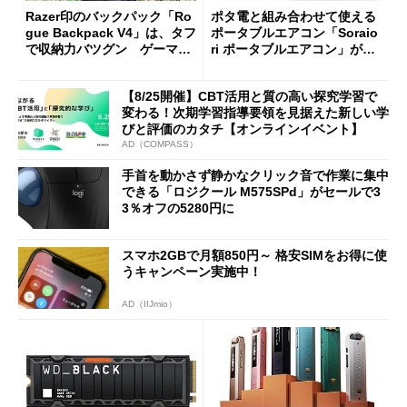
Razer印のバックパック「Ro
ポタ電と組み合わせて使える
gue Backpack V4」は、タフ
ポータブルエアコン「Soraio
で収納力バツグン ゲーマー
ri ポータブルエアコン」がセ
じゃなくても欲しくなる
ールで16％オフの2万9980円
に
【8/25開催】CBT活用と質の高い探究学習で
変わる！次期学習指導要領を見据えた新しい学
びと評価のカタチ【オンラインイベント】
AD（COMPASS）
手首を動かさず静かなクリック音で作業に集中
できる「ロジクール M575SPd」がセールで3
3％オフの5280円に
スマホ2GBで月額850円～ 格安SIMをお得に使
うキャンペーン実施中！
AD（IIJmio）