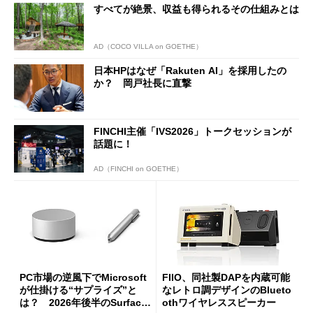
すべてが絶景、収益も得られるその仕組みとは
AD（COCO VILLA on GOETHE）
日本HPはなぜ「Rakuten AI」を採用したの
か？ 岡戸社長に直撃
FINCHI主催「IVS2026」トークセッションが
話題に！
AD（FINCHI on GOETHE）
PC市場の逆風下でMicrosoft
FIIO、同社製DAPを内蔵可能
が仕掛ける“サプライズ”と
なレトロ調デザインのBlueto
は？ 2026年後半のSurface
othワイヤレススピーカー