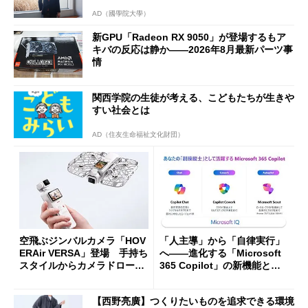
AD（國學院大學）
新GPU「Radeon RX 9050」が登場するもア
キバの反応は静か――2026年8月最新パーツ事
情
関西学院の生徒が考える、こどもたちが生きや
すい社会とは
AD（住友生命福祉文化財団）
空飛ぶジンバルカメラ「HOV
「人主導」から「自律実行」
ERAir VERSA」登場 手持ち
へ――進化する「Microsoft
スタイルからカメラドローン
365 Copilot」の新機能とエ
に合体変形
ージェントAIの現在地
【西野亮廣】つくりたいものを追求できる環境