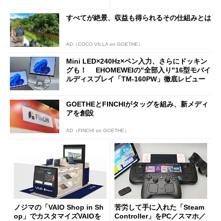
新製品を予想する
すべてが絶景、収益も得られるその仕組みとは
AD（COCO VILLA on GOETHE）
Mini LED×240Hz×ペン入力、さらにドッキン
グも！ EHOMEWEIの"全部入り"16型モバイ
ルディスプレイ「TM-160PW」徹底レビュー
GOETHEとFINCHIがタッグを組み、新メディ
アを創設
AD（FINCHI on GOETHE）
ノジマの「VAIO Shop in Sh
苦労して手に入れた「Steam
op」でカスタマイズVAIOを
Controller」をPC／スマホ／