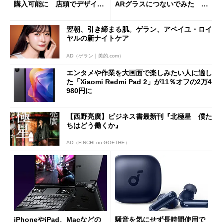
購入可能に 店頭でデザイン
ARグラスにつないでみた ゲ
や質感を確認しながら購入可
ーム体験や実用性は？
能
翌朝、引き締まる肌。ゲラン、アベイユ・ロイ
ヤルの新ナイトケア
AD（ゲラン｜美的.com）
エンタメや作業を大画面で楽しみたい人に適し
た「Xiaomi Redmi Pad 2」が11％オフの2万4
980円に
【西野亮廣】ビジネス書最新刊『北極星 僕た
ちはどう働くか』
AD（FINCHI on GOETHE）
iPhoneやiPad、Macなどの
騒音を気にせず長時間使用で