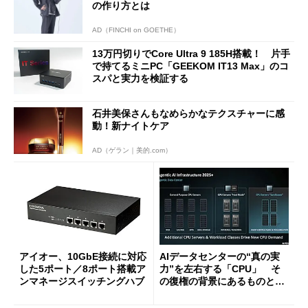
の作り方とは
AD（FINCHI on GOETHE）
13万円切りでCore Ultra 9 185H搭載！ 片手
で持てるミニPC「GEEKOM IT13 Max」のコ
スパと実力を検証する
石井美保さんもなめらかなテクスチャーに感
動！新ナイトケア
AD（ゲラン｜美的.com）
アイオー、10GbE接続に対応
AIデータセンターの“真の実
した5ポート／8ポート搭載ア
力”を左右する「CPU」 そ
ンマネージスイッチングハブ
の復権の背景にあるものと
は？