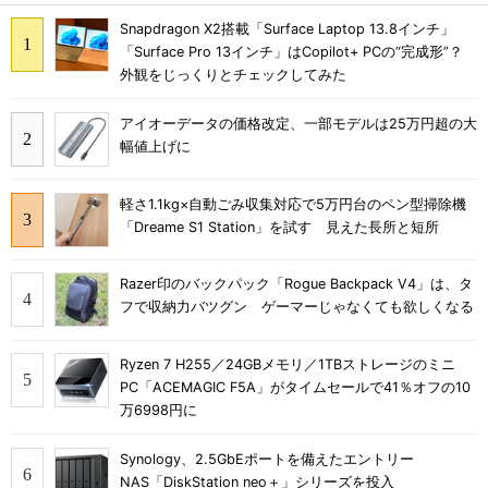
Snapdragon X2搭載「Surface Laptop 13.8インチ」
「Surface Pro 13インチ」はCopilot+ PCの“完成形”？
外観をじっくりとチェックしてみた
アイオーデータの価格改定、一部モデルは25万円超の大
幅値上げに
軽さ1.1kg×自動ごみ収集対応で5万円台のペン型掃除機
「Dreame S1 Station」を試す 見えた長所と短所
Razer印のバックパック「Rogue Backpack V4」は、タ
フで収納力バツグン ゲーマーじゃなくても欲しくなる
Ryzen 7 H255／24GBメモリ／1TBストレージのミニ
PC「ACEMAGIC F5A」がタイムセールで41％オフの10
万6998円に
Synology、2.5GbEポートを備えたエントリー
NAS「DiskStation neo＋」シリーズを投入