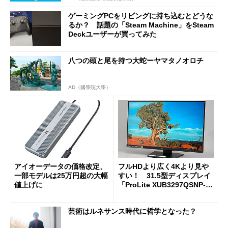
ゲーミングPCをリビングに持ち込むとどうな
るか？ 話題の「Steam Machine」をSteam
Deckユーザーが買ってみた
八つの頭と尾を持つ大蛇ーヤマタノオロチ
AD（國學院大學）
アイオーデータの価格改定、
フルHDより広く4Kより見や
一部モデルは25万円超の大幅
すい！ 31.5型ディスプレイ
値上げに
「ProLite XUB3297QSNP-B
1J」がテレワークにピッタリ
な理由
芸術はルネサンス時代に哲学となった？