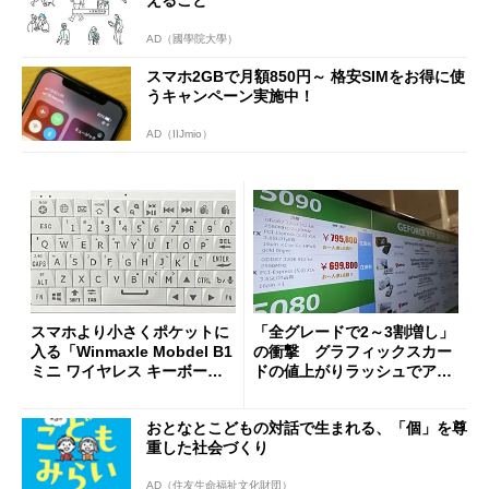
AD（國學院大學）
スマホ2GBで月額850円～ 格安SIMをお得に使
うキャンペーン実施中！
AD（IIJmio）
スマホより小さくポケットに
「全グレードで2～3割増し」
入る「Winmaxle Mobdel B1
の衝撃 グラフィックスカー
ミニ ワイヤレス キーボー
ドの値上がりラッシュでアキ
ド」がセールで10％オフの37
バの購入制限が深刻化
94円に
おとなとこどもの対話で生まれる、「個」を尊
重した社会づくり
AD（住友生命福祉文化財団）