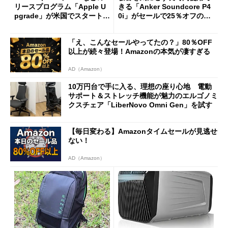
リースプログラム「Apple U
きる「Anker Soundcore P4
pgrade」が米国でスタート／
0i」がセールで25％オフの59
Bluetooth LEの新規格「Blu
90円に
etooth High Data Throughp
「え、こんなセールやってたの？」80％OFF
ut」が明...
以上が続々登場！Amazonの本気が凄すぎる
AD（Amazon）
10万円台で手に入る、理想の座り心地 電動
サポート＆ストレッチ機能が魅力のエルゴノミ
クスチェア「LiberNovo Omni Gen」を試す
【毎日変わる】Amazonタイムセールが見逃せ
ない！
AD（Amazon）