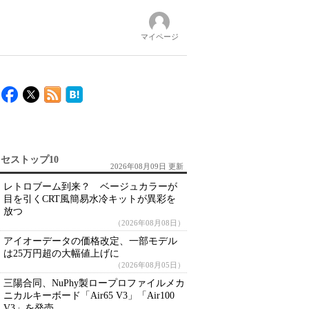
マイページ
セストップ10
2026年08月09日 更新
レトロブーム到来？ ベージュカラーが
目を引くCRT風簡易水冷キットが異彩を
放つ
（2026年08月08日）
アイオーデータの価格改定、一部モデル
は25万円超の大幅値上げに
（2026年08月05日）
三陽合同、NuPhy製ロープロファイルメカ
ニカルキーボード「Air65 V3」「Air100
V3」を発売