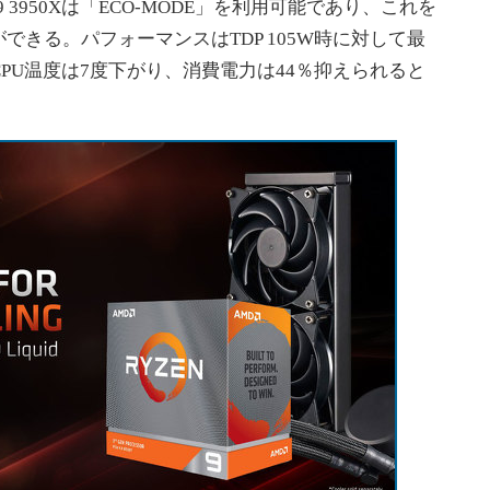
n 9 3950Xは「ECO-MODE」を利用可能であり、これを
できる。パフォーマンスはTDP 105W時に対して最
PU温度は7度下がり、消費電力は44％抑えられると