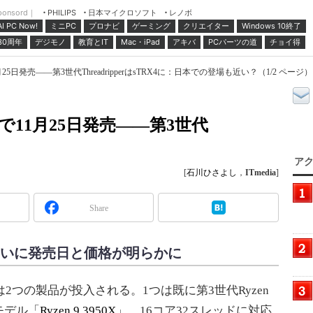
ponsord｜
日本マイクロソフト
レノボ
PHILIPS
ミニPC
プロナビ
ゲーミング
クリエイター
Windows 10終了
AI PC Now!
30周年
デジモノ
教育とIT
Mac・iPad
アキバ
PCパーツの道
チョイ得
で11月25日発売――第3世代ThreadripperはsTRX4に：日本での登場も近い？（1/2 ページ）
9ドルで11月25日発売――第3世代
アク
[
石川ひさよし
，
ITmedia
]
Share
なく。ついに発売日と価格が明らかに
では2つの製品が投入される。1つは既に第3世代Ryzen
モデル「
Ryzen 9 3950X
」。16コア32スレッドに対応