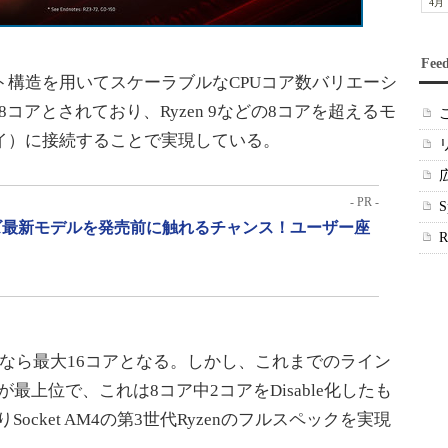
4月
Fee
ット構造を用いてスケーラブルなCPUコア数バリエーシ
コアとされており、Ryzen 9などの8コアを超えるモ
Oダイ）に接続することで実現している。
- PR -
リーズ最新モデルを発売前に触れるチャンス！ユーザー座
つなら最大16コアとなる。しかし、これまでのライン
00Xが最上位で、これは8コア中2コアをDisable化したも
まりSocket AM4の第3世代Ryzenのフルスペックを実現