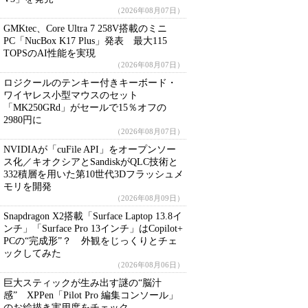
（2026年08月07日）
GMKtec、Core Ultra 7 258V搭載のミニ
PC「NucBox K17 Plus」発表 最大115
TOPSのAI性能を実現
（2026年08月07日）
ロジクールのテンキー付きキーボード・
ワイヤレス小型マウスのセット
「MK250GRd」がセールで15％オフの
2980円に
（2026年08月07日）
NVIDIAが「cuFile API」をオープンソー
ス化／キオクシアとSandiskがQLC技術と
332積層を用いた第10世代3Dフラッシュメ
モリを開発
（2026年08月09日）
Snapdragon X2搭載「Surface Laptop 13.8イ
ンチ」「Surface Pro 13インチ」はCopilot+
PCの“完成形”？ 外観をじっくりとチェ
ックしてみた
（2026年08月06日）
巨大スティックが生み出す謎の“脳汁
感” XPPen「Pilot Pro 編集コンソール」
のお絵描き実用度をチェック