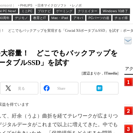
ponsord｜
日本マイクロソフト
レノボ
PHILIPS
ミニPC
プロナビ
ゲーミング
クリエイター
Windows 10終了
AI PC Now!
30周年
デジモノ
教育とIT
Mac・iPad
アキバ
PCパーツの道
チョイ得
 どこでもバックアップを実現する「Crucial X6ポータブルSSD」を試す：ポータブ
の大容量！ どこでもバックアップを
6ポータブルSSD」を試す
アク
[
渡辺まりか
，
ITmedia
]
見る
Share
収益を得ています
て、紆余（うよ）曲折を経てテレワークが広まりつ
デジタルデータがこれまで以上に増えてきた。中でも