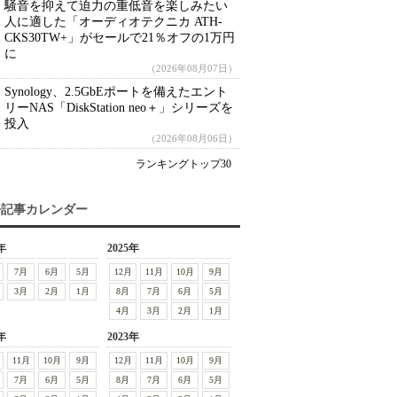
騒音を抑えて迫力の重低音を楽しみたい
人に適した「オーディオテクニカ ATH-
CKS30TW+」がセールで21％オフの1万円
に
（2026年08月07日）
Synology、2.5GbEポートを備えたエント
リーNAS「DiskStation neo＋」シリーズを
投入
（2026年08月06日）
ランキングトップ30
去記事カレンダー
年
2025年
7月
6月
5月
12月
11月
10月
9月
3月
2月
1月
8月
7月
6月
5月
4月
3月
2月
1月
年
2023年
11月
10月
9月
12月
11月
10月
9月
7月
6月
5月
8月
7月
6月
5月