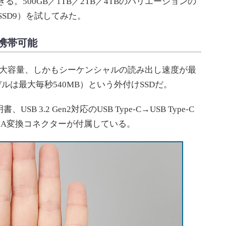
る。500GB／1TB／2TB／4TBのバリエーションの
6SSD9）を試してみた。
携帯可能
イズで大容量、しかもシーケンシャルの読み出し速度が最
モデルは最大毎秒540MB）という外付けSSDだ。
3.2 Gen2対応のUSB Type-C→USB Type-C
Type-A変換コネクターが付属している。