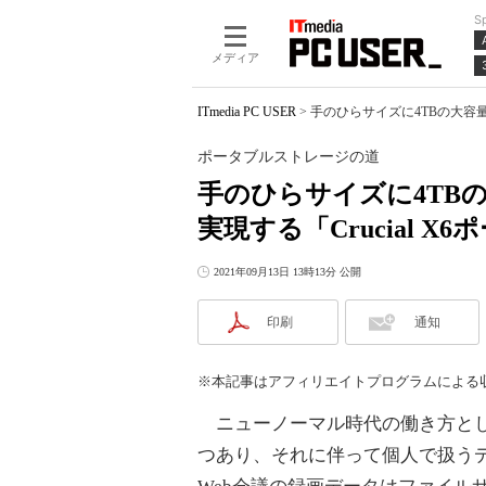
S
メディア
ITmedia PC USER
>
手のひらサイズに4TBの大容量！
ポータブルストレージの道
手のひらサイズに4TB
実現する「Crucial X
2021年09月13日 13時13分 公開
印刷
通知
※本記事はアフィリエイトプログラムによる
ニューノーマル時代の働き方とし
つあり、それに伴って個人で扱う