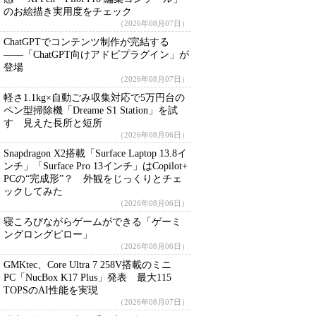
のお絵描き実用度をチェック
（2026年08月07日）
ChatGPTでコンテンツ制作が完結する
――「ChatGPT向けアドビプラグイン」が
登場
（2026年08月07日）
軽さ1.1kg×自動ごみ収集対応で5万円台の
ペン型掃除機「Dreame S1 Station」を試
す 見えた長所と短所
（2026年08月06日）
Snapdragon X2搭載「Surface Laptop 13.8イ
ンチ」「Surface Pro 13インチ」はCopilot+
PCの“完成形”？ 外観をじっくりとチェ
ックしてみた
（2026年08月06日）
寝ころびながらゲームができる「ゲーミ
ングロングピロー」
（2026年08月06日）
GMKtec、Core Ultra 7 258V搭載のミニ
PC「NucBox K17 Plus」発表 最大115
TOPSのAI性能を実現
（2026年08月07日）