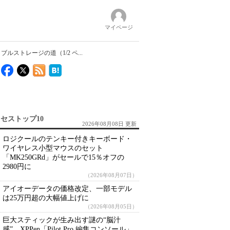
マイページ
ルストレージの道（1/2 ペ...
セストップ10
2026年08月08日 更新
ロジクールのテンキー付きキーボード・
ワイヤレス小型マウスのセット
「MK250GRd」がセールで15％オフの
2980円に
（2026年08月07日）
アイオーデータの価格改定、一部モデル
は25万円超の大幅値上げに
（2026年08月05日）
巨大スティックが生み出す謎の“脳汁
感” XPPen「Pilot Pro 編集コンソール」