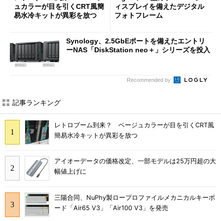
ュカラーが目を引くCRT風簡
ィスプレイを備えたデジタル
易水冷キットが異彩を放つ
フォトフレーム
Synology、2.5GbEポートを備えたエントリ
ーNAS「DiskStation neo＋」シリーズを投入
Recommended by
記事ランキング
レトロブーム到来？ ベージュカラーが目を引くCRT風
簡易水冷キットが異彩を放つ
アイオーデータの価格改定、一部モデルは25万円超の大
幅値上げに
三陽合同、NuPhy製ロープロファイルメカニカルキーボ
ード「Air65 V3」「Air100 V3」を発売