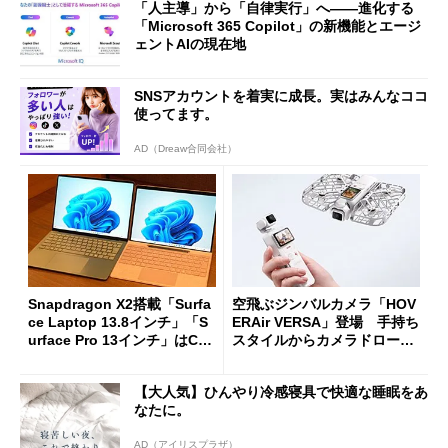
「人主導」から「自律実行」へ――進化する
「Microsoft 365 Copilot」の新機能とエージ
ェントAIの現在地
SNSアカウントを着実に成長。実はみんなココ
使ってます。
AD（Dreaw合同会社）
Snapdragon X2搭載「Surfa
空飛ぶジンバルカメラ「HOV
ce Laptop 13.8インチ」「S
ERAir VERSA」登場 手持ち
urface Pro 13インチ」はCop
スタイルからカメラドローン
ilot+ PCの“完成形”？ 外観
に合体変形
をじっくりとチェックしてみ
【大人気】ひんやり冷感寝具で快適な睡眠をあ
た
なたに。
AD（アイリスプラザ）