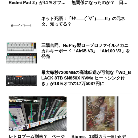
Redmi Pad 2」が11％オフの
無関係になったのか？ 日本
2万4980円に
法人に聞く
ネット死語：「ｷﾀ――(ﾟ∀ﾟ)――!!」の元ネ
タ、知ってる？
三陽合同、NuPhy製ロープロファイルメカニ
カルキーボード「Air65 V3」「Air100 V3」を
発売
最大毎秒7200MBの高速転送が可能な「WD_B
LACK 8TB SN850X NVMe ヒートシンク付
き」が18％オフの17万5087円に
レトロブーム到来？ ベージ
Bigme、13型カラーE Inkデ