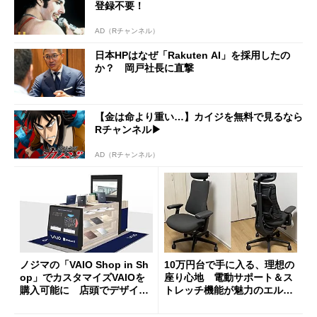
登録不要！
AD（Rチャンネル）
日本HPはなぜ「Rakuten AI」を採用したの
か？ 岡戸社長に直撃
【金は命より重い…】カイジを無料で見るなら
Rチャンネル▶︎
AD（Rチャンネル）
ノジマの「VAIO Shop in Sh
10万円台で手に入る、理想の
op」でカスタマイズVAIOを
座り心地 電動サポート＆ス
購入可能に 店頭でデザイン
トレッチ機能が魅力のエルゴ
や質感を確認しながら購入可
ノミクスチェア「LiberNovo
能
Omni Gen」を試す