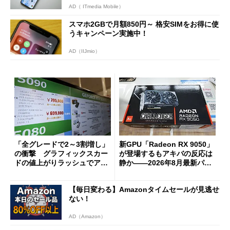
AD（ ITmedia Mobile）
スマホ2GBで月額850円～ 格安SIMをお得に使
うキャンペーン実施中！
AD（IIJmio）
「全グレードで2～3割増し」
新GPU「Radeon RX 9050」
の衝撃 グラフィックスカー
が登場するもアキバの反応は
ドの値上がりラッシュでアキ
静か――2026年8月最新パー
バの購入制限が深刻化
ツ事情
【毎日変わる】Amazonタイムセールが見逃せ
ない！
AD（Amazon）