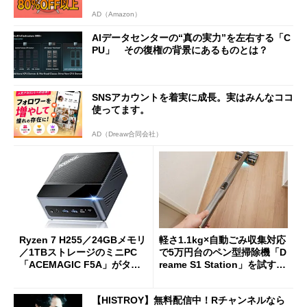
AD（Amazon）
AIデータセンターの“真の実力”を左右する「C
PU」 その復権の背景にあるものとは？
SNSアカウントを着実に成長。実はみんなココ
使ってます。
AD（Dreaw合同会社）
Ryzen 7 H255／24GBメモリ
軽さ1.1kg×自動ごみ収集対応
／1TBストレージのミニPC
で5万円台のペン型掃除機「D
「ACEMAGIC F5A」がタイ
reame S1 Station」を試す
ムセールで41％オフの10万69
見えた長所と短所
98円に
【HISTROY】無料配信中！Rチャンネルなら