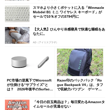
スマホより小さくポケットに入る「Winmaxle
Mobdel B1 ミニ ワイヤレス キーボード」が
セールで10％オフの3794円に
【大人気】ひんやり冷感寝具で快適な睡眠をあ
なたに。
AD（アイリスプラザ）
PC市場の逆風下でMicrosoft
Razer印のバックパック「Ro
が仕掛ける“サプライズ”と
gue Backpack V4」は、タフ
は？ 2026年後半のSurface
で収納力バツグン ゲーマー
新製品を予想する
じゃなくても欲しくなる
「今日の目玉商品は？」毎日変わるAmazonタ
イムセールが見逃せない