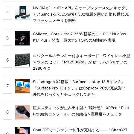
NVIDIAが「cuFile API」をオープンソース化／キオクシ
アとSandiskがQLC技術と332積層を用いた第10世代3D
フラッシュメモリを開発
GMKtec、Core Ultra 7 258V搭載のミニPC「NucBox
K17 Plus」発表 最大115 TOPSのAI性能を実現
ロジクールのテンキー付きキーボード・ワイヤレス小型
マウスのセット「MK250GRd」がセールで15％オフの
2980円に
Snapdragon X2搭載「Surface Laptop 13.8インチ」
「Surface Pro 13インチ」はCopilot+ PCの“完成形”？
外観をじっくりとチェックしてみた
巨大スティックが生み出す謎の“脳汁感” XPPen「Pilot
Pro 編集コンソール」のお絵描き実用度をチェック
ChatGPTでコンテンツ制作が完結する――「ChatGPT