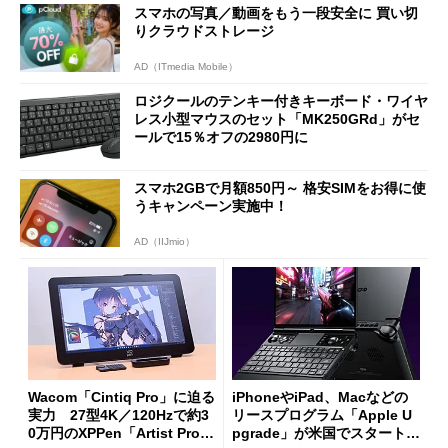
スマホの写真／動画をもう一段安全に 買い切
りクラウドストレージ
AD（ITmedia Mobile）
ロジクールのテンキー付きキーボード・ワイヤ
レス小型マウスのセット「MK250GRd」がセ
ールで15％オフの2980円に
スマホ2GBで月額850円～ 格安SIMをお得に使
うキャンペーン実施中！
AD（IIJmio）
Wacom「Cintiq Pro」に迫る
iPhoneやiPad、Macなどの
実力 27型4K／120Hzで約3
リースプログラム「Apple U
0万円のXPPen「Artist Pro 2
pgrade」が米国でスタート／