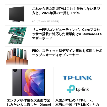
7（Gen 2）」でお絵描きして
Bluetooth LEの新規格「Blu
分かった魅力と妥協点
etooth High Data Throughp
これから選ぶ新型TVはこれ！失敗しない選び
ut」が明...
方と、2026年夏の一押しモデル
AD（ITmedia PC USER）
リコーPFUコンピューティング、Coreプロセ
ッサの搭載に対応した産業向けATX/microATX
マザーボード
FIIO、スティック型デザイン筐体を採用したポ
ータブルオーディオプレーヤー
エンタメや作業を大画面で楽
米国が本社の「TP-Link」
しみたい人に適した「Xiaomi
本当に中国「TP-LINK」との