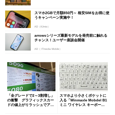
スマホ2GBで月額850円～ 格安SIMをお得に使
うキャンペーン実施中！
AD（IIJmio）
arrowsシリーズ最新モデルを発売前に触れる
チャンス！ユーザー座談会開催
AD（ ITmedia Mobile）
「全グレードで2～3割増し」
スマホより小さくポケットに
の衝撃 グラフィックスカー
入る「Winmaxle Mobdel B1
ドの値上がりラッシュでアキ
ミニ ワイヤレス キーボー
バの購入制限が深刻化
ド」がセールで10％オフの37
94円に