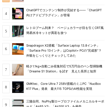
ChatGPTでコンテンツ制作が完結する――「ChatGPT
向けアドビプラグイン」が登場
レトロブーム到来？ ベージュカラーが目を引くCRT風
簡易水冷キットが異彩を放つ
Snapdragon X2搭載「Surface Laptop 13.8インチ」
「Surface Pro 13インチ」はCopilot+ PCの“完成形”？
外観をじっくりとチェックしてみた
軽さ1.1kg×自動ごみ収集対応で5万円台のペン型掃除機
「Dreame S1 Station」を試す 見えた長所と短所
GMKtec、Core Ultra 7 258V搭載のミニPC「NucBox
K17 Plus」発表 最大115 TOPSのAI性能を実現
三陽合同、NuPhy製ロープロファイルメカニカルキーボ
ード「Air65 V3」「Air100 V3」を発売