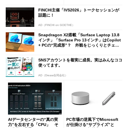
ージェントAIの現在地
に合体変形
FINCHI主催「IVS2026」トークセッションが
話題に！
AD（FINCHI on GOETHE）
Snapdragon X2搭載「Surface Laptop 13.8
インチ」「Surface Pro 13インチ」はCopilot
+ PCの“完成形”？ 外観をじっくりとチェッ
クしてみた
SNSアカウントを着実に成長。実はみんなココ
使ってます。
AD（Dreaw合同会社）
AIデータセンターの“真の実
PC市場の逆風下でMicrosoft
力”を左右する「CPU」 そ
が仕掛ける“サプライズ”と