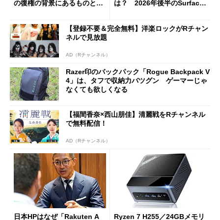
の復権の背景にあるものと
は？ 2026年後半のSurface
は？
新製品を予想する
【登録不要＆完全無料】洋楽ロックがRチャン
ネルで見放題
AD（Rチャンネル）
Razer印のバックパック「Rogue Backpack V
4」は、タフで収納力バツグン ゲーマーじゃ
なくても欲しくなる
【福間香奈×西山朋佳】清麗戦をRチャンネル
で無料配信！
AD（Rチャンネル）
日本HPはなぜ「Rakuten A
Ryzen 7 H255／24GBメモリ