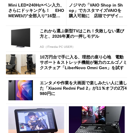
Mini LED×240Hz×ペン入力、
ノジマの「VAIO Shop in Sh
さらにドッキングも！ EHO
op」でカスタマイズVAIOを
MEWEIの"全部入り"16型モ
購入可能に 店頭でデザイン
バイルディスプレイ「TM-16
や質感を確認しながら購入可
0PW」徹底レビュー
能
これから選ぶ新型TVはこれ！失敗しない選び
方と、2026年夏の一押しモデル
AD（ITmedia PC USER）
10万円台で手に入る、理想の座り心地 電動
サポート＆ストレッチ機能が魅力のエルゴノミ
クスチェア「LiberNovo Omni Gen」を試す
エンタメや作業を大画面で楽しみたい人に適し
た「Xiaomi Redmi Pad 2」が11％オフの2万4
980円に