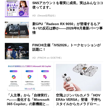
SNSアカウントを着実に成長。実はみんなココ
使ってます。
AD（Dreaw合同会社）
新GPU「Radeon RX 9050」が登場するもア
キバの反応は静か――2026年8月最新パーツ事
情
FINCHI主催「IVS2026」トークセッションが
話題に！
AD（FINCHI on GOETHE）
「人主導」から「自律実行」
空飛ぶジンバルカメラ「HOV
へ――進化する「Microsoft
ERAir VERSA」登場 手持ち
365 Copilot」の新機能とエ
スタイルからカメラドローン