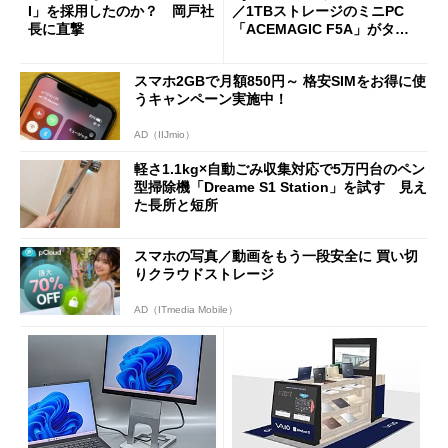
I」を採用したのか？ 岡戸社
／1TBストレージのミニPC
長に直撃
「ACEMAGIC F5A」がタイ
ムセールで41％オフの10万69
98円に
スマホ2GBで月額850円～ 格安SIMをお得に使
うキャンペーン実施中！
AD（IIJmio）
軽さ1.1kg×自動ごみ収集対応で5万円台のペン
型掃除機「Dreame S1 Station」を試す 見え
た長所と短所
スマホの写真／動画をもう一段安全に 買い切
りクラウドストレージ
AD（ITmedia Mobile）