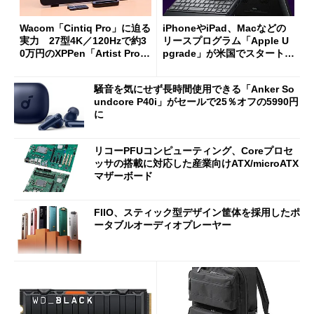
Wacom「Cintiq Pro」に迫る
iPhoneやiPad、Macなどの
実力 27型4K／120Hzで約3
リースプログラム「Apple U
0万円のXPPen「Artist Pro 2
pgrade」が米国でスタート／
7（Gen 2）」でお絵描きして
Bluetooth LEの新規格「Blu
分かった魅力と妥協点
etooth High Data Throughp
騒音を気にせず長時間使用できる「Anker So
ut」が明...
undcore P40i」がセールで25％オフの5990円
に
リコーPFUコンピューティング、Coreプロセ
ッサの搭載に対応した産業向けATX/microATX
マザーボード
FIIO、スティック型デザイン筐体を採用したポ
ータブルオーディオプレーヤー