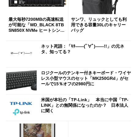
最大毎秒7200MBの高速転送
サンワ、リュックとしても利
が可能な「WD_BLACK 8TB
用できる容量30Lのキャリー
SN850X NVMe ヒートシンク
バッグ
付き」が18％オフの17万508
7円に
ネット死語：「ｷﾀ――(ﾟ∀ﾟ)――!!」の元ネ
タ、知ってる？
ロジクールのテンキー付きキーボード・ワイヤ
レス小型マウスのセット「MK250GRd」がセ
ールで15％オフの2980円に
米国が本社の「TP-Link」 本当に中国「TP-
LINK」との無関係になったのか？ 日本法人
に聞く