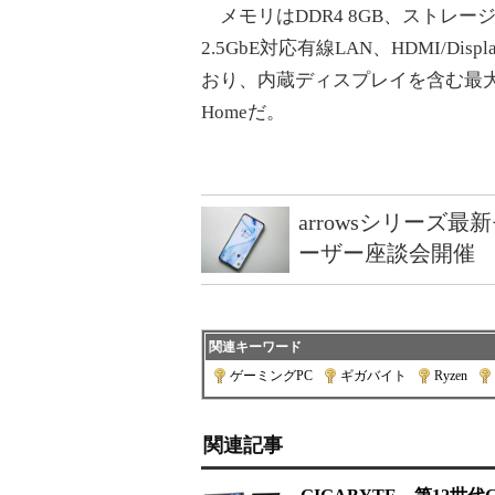
メモリはDDR4 8GB、ストレージは5
2.5GbE対応有線LAN、HDMI/Dis
おり、内蔵ディスプレイを含む最大4画
Homeだ。
arrowsシリーズ
ーザー座談会開催
関連キーワード
ゲーミングPC
|
ギガバイト
|
Ryzen
|
関連記事