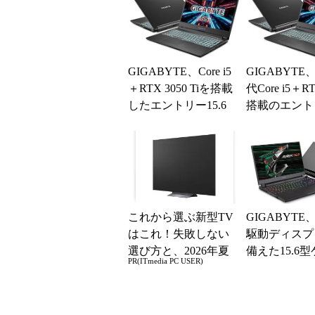
GIGABYTE、Core i5
GIGABYTE
＋RTX 3050 Tiを搭載
代Core i5＋RT
したエントリー15.6
搭載のエント
型ゲーミングノー...
ーミングノー
これから選ぶ新型TV
GIGABYTE、
はこれ！失敗しない
駆動ディスプ
選び方と、2026年夏
備えた15.6
PR(ITmedia PC USER)
の一押しモデル
ングノート「A
15P」