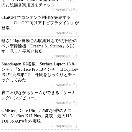
のお絵描き実用度をチェック
（2026年08月07日）
ChatGPTでコンテンツ制作が完結する
――「ChatGPT向けアドビプラグイン」が
登場
（2026年08月07日）
軽さ1.1kg×自動ごみ収集対応で5万円台の
ペン型掃除機「Dreame S1 Station」を試
す 見えた長所と短所
（2026年08月06日）
Snapdragon X2搭載「Surface Laptop 13.8イ
ンチ」「Surface Pro 13インチ」はCopilot+
PCの“完成形”？ 外観をじっくりとチェ
ックしてみた
（2026年08月06日）
寝ころびながらゲームができる「ゲーミ
ングロングピロー」
（2026年08月06日）
GMKtec、Core Ultra 7 258V搭載のミニ
PC「NucBox K17 Plus」発表 最大115
TOPSのAI性能を実現
（2026年08月07日）