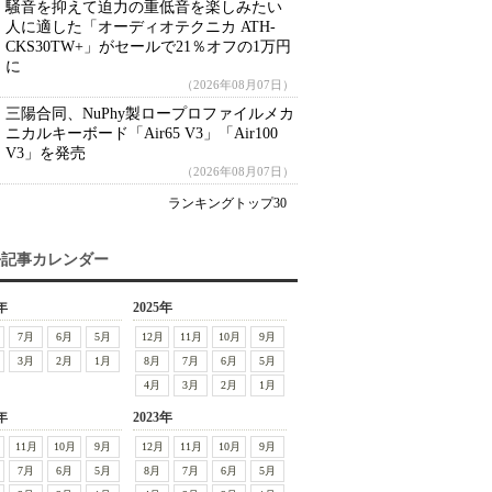
騒音を抑えて迫力の重低音を楽しみたい
人に適した「オーディオテクニカ ATH-
CKS30TW+」がセールで21％オフの1万円
に
（2026年08月07日）
三陽合同、NuPhy製ロープロファイルメカ
ニカルキーボード「Air65 V3」「Air100
V3」を発売
（2026年08月07日）
ランキングトップ30
去記事カレンダー
年
2025年
7月
6月
5月
12月
11月
10月
9月
3月
2月
1月
8月
7月
6月
5月
4月
3月
2月
1月
年
2023年
11月
10月
9月
12月
11月
10月
9月
7月
6月
5月
8月
7月
6月
5月