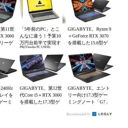
、第11世
「5年前のPC」とこ
GIGABYTE、Ryzen 9
X 3060
んなに違う！予算10
＋GeForce RTX 3070
リーゲ
万円台前半で実現す
を搭載した15.6型ゲ
PR(ITmedia PC USER)
トPC
る快適PCライフ
ーミングノー...
240Hz
GIGABYTE、第12世
GIGABYTE、エント
レイを
代Core i5＋RTX 3060
リー向け17.3型ゲー
型ゲーミ
を搭載した17.3型ゲ
ミングノート「G7」
ORUS
ーミングノートPC
にAmazon専売バリエ
Recommended by
ーションモ...