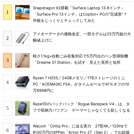
Snapdragon X2搭載「Surface Laptop 13.8インチ」
「Surface Pro 13インチ」はCopilot+ PCの“完成形”？
外観をじっくりとチェックしてみた
アイオーデータの価格改定、一部モデルは25万円超の大
幅値上げに
軽さ1.1kg×自動ごみ収集対応で5万円台のペン型掃除機
「Dreame S1 Station」を試す 見えた長所と短所
Ryzen 7 H255／24GBメモリ／1TBストレージのミニ
PC「ACEMAGIC F5A」がタイムセールで41％オフの10
万6998円に
Razer印のバックパック「Rogue Backpack V4」は、タ
フで収納力バツグン ゲーマーじゃなくても欲しくなる
Wacom「Cintiq Pro」に迫る実力 27型4K／120Hzで
約30万円のXPPen「Artist Pro 27（Gen 2）」でお絵描