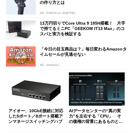
の作り方とは
AD（FINCHI on GOETHE）
13万円切りでCore Ultra 9 185H搭載！ 片手
で持てるミニPC「GEEKOM IT13 Max」のコ
スパと実力を検証する
「今日の目玉商品は？」毎日変わるAmazonタ
イムセールが見逃せない
AD（Amazon）
アイオー、10GbE接続に対応
AIデータセンターの“真の実
した5ポート／8ポート搭載ア
力”を左右する「CPU」 そ
ンマネージスイッチングハブ
の復権の背景にあるものと
は？