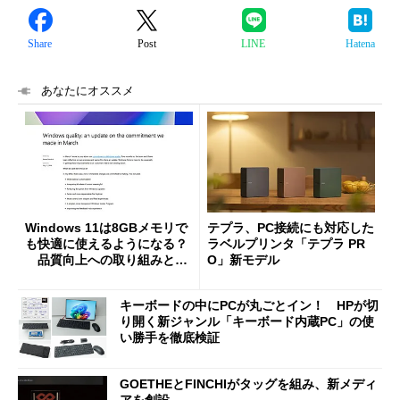
Share
Post
LINE
Hatena
あなたにオススメ
Windows 11は8GBメモリで
テプラ、PC接続にも対応した
も快適に使えるようになる？
ラベルプリンタ「テプラ PR
品質向上への取り組みと
O」新モデル
「26H2」に向けた中間報告
キーボードの中にPCが丸ごとイン！ HPが切
り開く新ジャンル「キーボード内蔵PC」の使
い勝手を徹底検証
GOETHEとFINCHIがタッグを組み、新メディ
アを創設