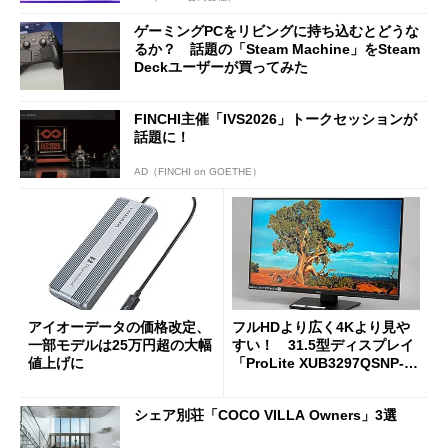
ゲーミングPCをリビングに持ち込むとどうな
るか？ 話題の「Steam Machine」をSteam
Deckユーザーが買ってみた
FINCHI主催「IVS2026」トークセッションが
話題に！
AD（FINCHI on GOETHE）
アイオーデータの価格改定、
フルHDより広く4Kより見や
一部モデルは25万円超の大幅
すい！ 31.5型ディスプレイ
値上げに
「ProLite XUB3297QSNP-B
1J」がテレワークにピッタリ
な理由
シェア別荘「COCO VILLA Owners」3選