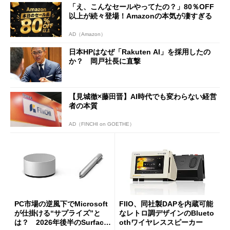
「え、こんなセールやってたの？」80％OFF
以上が続々登場！Amazonの本気が凄すぎる
AD（Amazon）
日本HPはなぜ「Rakuten AI」を採用したの
か？ 岡戸社長に直撃
【見城徹×藤田晋】AI時代でも変わらない経営
者の本質
AD（FINCHI on GOETHE）
PC市場の逆風下でMicrosoft
FIIO、同社製DAPを内蔵可能
が仕掛ける“サプライズ”と
なレトロ調デザインのBlueto
は？ 2026年後半のSurface
othワイヤレススピーカー