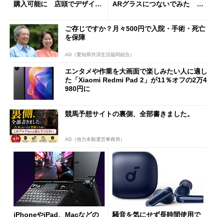
購入可能に 店頭でデザイン
ARグラスにつないでみた ゲ
や質感を確認しながら購入可
ーム体験や実用性は？
能
ご存じですか？月々500円で入院・手術・死亡
を保障
AD（愛知県共済生活協同組合）
エンタメや作業を大画面で楽しみたい人に適し
た「Xiaomi Redmi Pad 2」が11％オフの2万4
980円に
競馬予想サイトの裏側、全部書きました。
AD（他力本願運営事務局）
iPhoneやiPad、Macなどの
騒音を気にせず長時間使用で