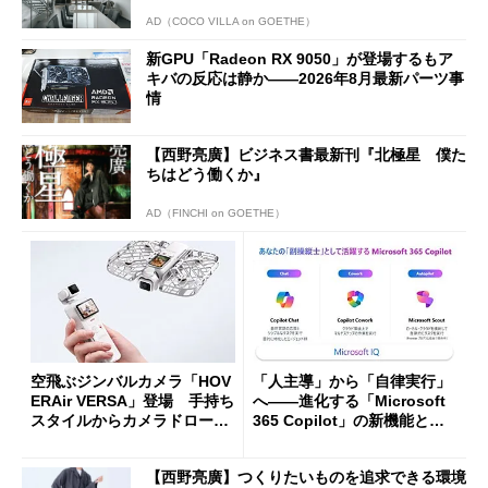
AD（COCO VILLA on GOETHE）
新GPU「Radeon RX 9050」が登場するもア
キバの反応は静か――2026年8月最新パーツ事
情
【西野亮廣】ビジネス書最新刊『北極星 僕た
ちはどう働くか』
AD（FINCHI on GOETHE）
空飛ぶジンバルカメラ「HOV
「人主導」から「自律実行」
ERAir VERSA」登場 手持ち
へ――進化する「Microsoft
スタイルからカメラドローン
365 Copilot」の新機能とエ
に合体変形
ージェントAIの現在地
【西野亮廣】つくりたいものを追求できる環境