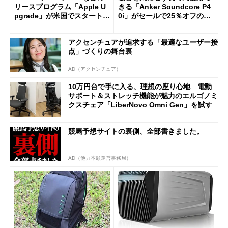
リースプログラム「Apple U
きる「Anker Soundcore P4
pgrade」が米国でスタート／
0i」がセールで25％オフの59
Bluetooth LEの新規格「Blu
90円に
etooth High Data Throughp
アクセンチュアが追求する「最適なユーザー接
ut」が明...
点」づくりの舞台裏
AD（アクセンチュア）
10万円台で手に入る、理想の座り心地 電動
サポート＆ストレッチ機能が魅力のエルゴノミ
クスチェア「LiberNovo Omni Gen」を試す
競馬予想サイトの裏側、全部書きました。
AD（他力本願運営事務局）