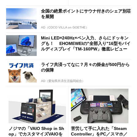
新製品を予想する
全国の絶景ポイントにサウナ付きのシェア別荘
を展開
AD（COCO VILLA on GOETHE）
Mini LED×240Hz×ペン入力、さらにドッキン
グも！ EHOMEWEIの"全部入り"16型モバイ
ルディスプレイ「TM-160PW」徹底レビュー
ライフ共済ってなに？月々の掛金が500円から
の保障
AD（愛知県共済生活協同組合）
ノジマの「VAIO Shop in Sh
苦労して手に入れた「Steam
op」でカスタマイズVAIOを
Controller」をPC／スマホ／