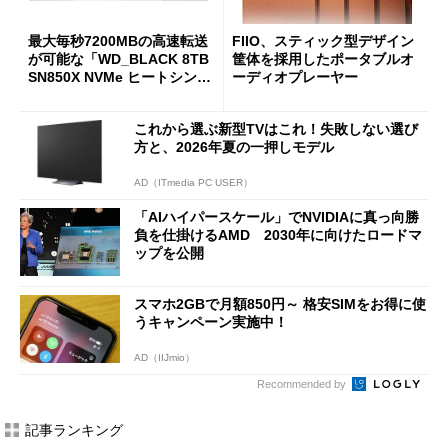
最大毎秒7200MBの高速転送
FIIO、スティック型デザイン
が可能な「WD_BLACK 8TB
筐体を採用したポータブルオ
SN850X NVMe ヒートシンク
ーディオプレーヤー
付き」が18％オフの17万508
7円に
これから選ぶ新型TVはこれ！失敗しない選び
方と、2026年夏の一押しモデル
AD（ITmedia PC USER）
「AIハイパースケール」でNVIDIAに真っ向勝
負を仕掛けるAMD 2030年に向けたロードマ
ップを公開
スマホ2GBで月額850円～ 格安SIMをお得に使
うキャンペーン実施中！
AD（IIJmio）
Recommended by
記事ランキング