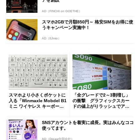
AD（FINCHI on GOETHE）
スマホ2GBで月額850円～ 格安SIMをお得に使
うキャンペーン実施中！
AD（IIJmio）
スマホより小さくポケットに
「全グレードで2～3割増し」
入る「Winmaxle Mobdel B1
の衝撃 グラフィックスカー
ミニ ワイヤレス キーボー
ドの値上がりラッシュでアキ
ド」がセールで10％オフの37
バの購入制限が深刻化
94円に
SNSアカウントを着実に成長。実はみんなココ
使ってます。
AD（Dreaw合同会社）