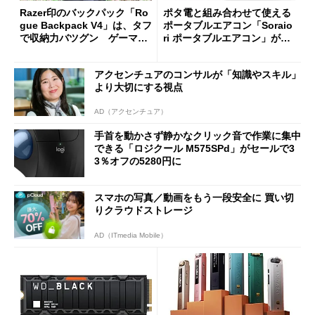
Razer印のバックパック「Ro
ポタ電と組み合わせて使える
gue Backpack V4」は、タフ
ポータブルエアコン「Soraio
で収納力バツグン ゲーマー
ri ポータブルエアコン」がセ
じゃなくても欲しくなる
ールで16％オフの2万9980円
に
アクセンチュアのコンサルが「知識やスキル」
より大切にする視点
AD（アクセンチュア）
手首を動かさず静かなクリック音で作業に集中
できる「ロジクール M575SPd」がセールで3
3％オフの5280円に
スマホの写真／動画をもう一段安全に 買い切
りクラウドストレージ
AD（ITmedia Mobile）