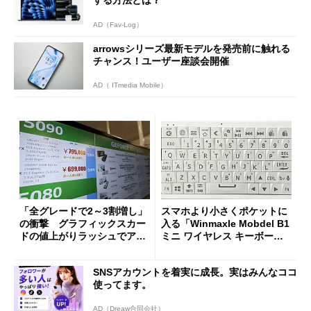
AD（Fav-Log）
arrowsシリーズ最新モデルを発売前に触れる
チャンス！ユーザー座談会開催
AD（ ITmedia Mobile）
「全グレードで2～3割増し」
スマホより小さくポケットに
の衝撃 グラフィックスカー
入る「Winmaxle Mobdel B1
ドの値上がりラッシュでアキ
ミニ ワイヤレス キーボー
バの購入制限が深刻化
ド」がセールで10％オフの37
94円に
SNSアカウントを着実に成長。実はみんなココ
使ってます。
AD（Dreaw合同会社）