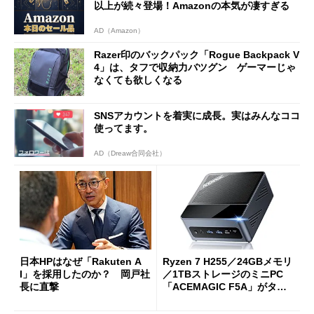
以上が続々登場！Amazonの本気が凄すぎる
AD（Amazon）
Razer印のバックパック「Rogue Backpack V
4」は、タフで収納力バツグン ゲーマーじゃ
なくても欲しくなる
SNSアカウントを着実に成長。実はみんなココ
使ってます。
AD（Dreaw合同会社）
日本HPはなぜ「Rakuten A
Ryzen 7 H255／24GBメモリ
I」を採用したのか？ 岡戸社
／1TBストレージのミニPC
長に直撃
「ACEMAGIC F5A」がタイ
ムセールで41％オフの10万69
98円に