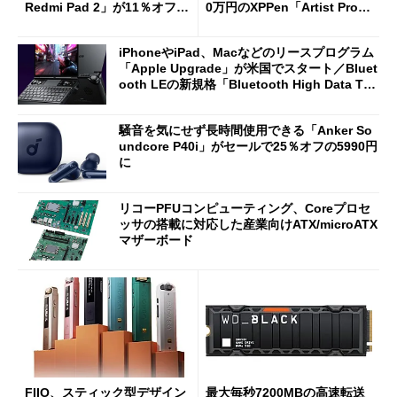
Redmi Pad 2」が11％オフの
0万円のXPPen「Artist Pro 2
2万4980円に
7（Gen 2）」でお絵描きして
分かった魅力と妥協点
iPhoneやiPad、Macなどのリースプログラム
「Apple Upgrade」が米国でスタート／Bluet
ooth LEの新規格「Bluetooth High Data Thr
oughput」が明...
騒音を気にせず長時間使用できる「Anker So
undcore P40i」がセールで25％オフの5990円
に
リコーPFUコンピューティング、Coreプロセ
ッサの搭載に対応した産業向けATX/microATX
マザーボード
FIIO、スティック型デザイン
最大毎秒7200MBの高速転送