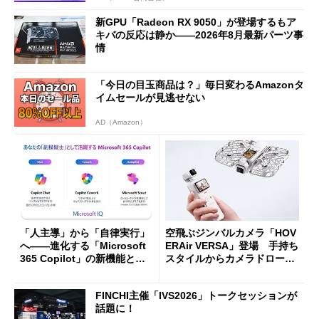
新GPU「Radeon RX 9050」が登場するもア
キバの反応は静か――2026年8月最新パーツ事
情
「今日の目玉商品は？」毎日変わるAmazonタ
イムセールが見逃せない
AD（Amazon）
「人主導」から「自律実行」
空飛ぶジンバルカメラ「HOV
へ――進化する「Microsoft
ERAir VERSA」登場 手持ち
365 Copilot」の新機能とエ
スタイルからカメラドローン
ージェントAIの現在地
に合体変形
FINCHI主催「IVS2026」トークセッションが
話題に！