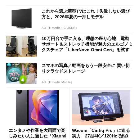
バイルディスプレイ「TM-16
や質感を確認しながら購入可
0PW」徹底レビュー
能
これから選ぶ新型TVはこれ！失敗しない選び
方と、2026年夏の一押しモデル
AD（ITmedia PC USER）
10万円台で手に入る、理想の座り心地 電動
サポート＆ストレッチ機能が魅力のエルゴノミ
クスチェア「LiberNovo Omni Gen」を試す
スマホの写真／動画をもう一段安全に 買い切
りクラウドストレージ
AD（ITmedia Mobile）
エンタメや作業を大画面で楽
Wacom「Cintiq Pro」に迫る
しみたい人に適した「Xiaomi
実力 27型4K／120Hzで約3