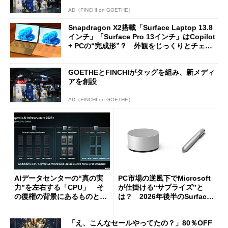
AD（FINCHI on GOETHE）
Snapdragon X2搭載「Surface Laptop 13.8
インチ」「Surface Pro 13インチ」はCopilot
+ PCの“完成形”？ 外観をじっくりとチェッ
クしてみた
GOETHEとFINCHIがタッグを組み、新メディ
アを創設
AD（FINCHI on GOETHE）
AIデータセンターの“真の実
PC市場の逆風下でMicrosoft
力”を左右する「CPU」 そ
が仕掛ける“サプライズ”と
の復権の背景にあるものと
は？ 2026年後半のSurface
は？
新製品を予想する
「え、こんなセールやってたの？」80％OFF