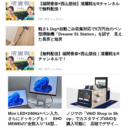
【福間香奈×西山朋佳】清麗戦をRチャンネル
で無料配信！
AD（Rチャンネル）
軽さ1.1kg×自動ごみ収集対応で5万円台のペン
型掃除機「Dreame S1 Station」を試す 見え
た長所と短所
【無料配信】福間香奈×西山朋佳｜清麗戦をR
チャンネルで！
AD（Rチャンネル）
Mini LED×240Hz×ペン入力、
ノジマの「VAIO Shop in Sh
さらにドッキングも！ EHO
op」でカスタマイズVAIOを
MEWEIの"全部入り"16型モ
購入可能に 店頭でデザイン