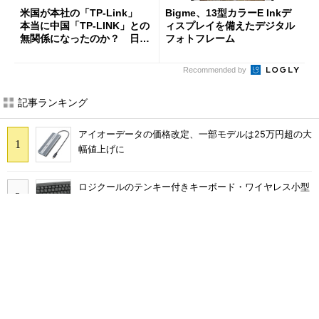
米国が本社の「TP-Link」
Bigme、13型カラーE Inkデ
本当に中国「TP-LINK」との
ィスプレイを備えたデジタル
無関係になったのか？ 日本
フォトフレーム
法人に聞く
Recommended by
記事ランキング
アイオーデータの価格改定、一部モデルは25万円超の大
幅値上げに
ロジクールのテンキー付きキーボード・ワイヤレス小型
マウスのセット「MK250GRd」がセールで15％オフの
2980円に
巨大スティックが生み出す謎の“脳汁感” XPPen「Pilot
Pro 編集コンソール」のお絵描き実用度をチェック
ChatGPTでコンテンツ制作が完結する――「ChatGPT
向けアドビプラグイン」が登場