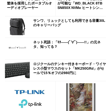
筐体を採用したポータブルオ
が可能な「WD_BLACK 8TB
ーディオプレーヤー
SN850X NVMe ヒートシンク
付き」が18％オフの17万508
7円に
サンワ、リュックとしても利用できる容量30L
のキャリーバッグ
ネット死語：「ｷﾀ――(ﾟ∀ﾟ)――!!」の元ネ
タ、知ってる？
ロジクールのテンキー付きキーボード・ワイヤ
レス小型マウスのセット「MK250GRd」がセ
ールで15％オフの2980円に