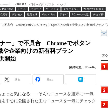
ponsord｜
日本マイクロソフト
レノボ
PHILIPS
ミニPC
プロナビ
ゲーミング
クリエイター
Windows 10終了
AI PC Now!
30周年
デジモノ
教育とIT
Mac・iPad
アキバ
PCパーツの道
チョイ得
具合 Chromeでボタンを押せず／OpenAIが組織や企業向けの新有料プラン「ChatG
ナー」で不具合 Chromeでボタン
組織や企業向けの新有料プラン
アク
提供開始
[
山本竜也
，
ITmedia
]
見る
Share
ょっと気になる――そんなニュースを週末に“一気
日週を中心に公開された主なニュースを一気にチェック