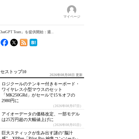
マイページ
PT Team」を提供開始：週...
セストップ10
2026年08月08日 更新
ロジクールのテンキー付きキーボード・
ワイヤレス小型マウスのセット
「MK250GRd」がセールで15％オフの
2980円に
（2026年08月07日）
アイオーデータの価格改定、一部モデル
は25万円超の大幅値上げに
（2026年08月05日）
巨大スティックが生み出す謎の“脳汁
感” XPPen「Pilot Pro 編集コンソール」