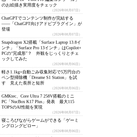
のお絵描き実用度をチェック
（2026年08月07日）
ChatGPTでコンテンツ制作が完結する
――「ChatGPT向けアドビプラグイン」が
登場
（2026年08月07日）
Snapdragon X2搭載「Surface Laptop 13.8イ
ンチ」「Surface Pro 13インチ」はCopilot+
PCの“完成形”？ 外観をじっくりとチェ
ックしてみた
（2026年08月06日）
軽さ1.1kg×自動ごみ収集対応で5万円台の
ペン型掃除機「Dreame S1 Station」を試
す 見えた長所と短所
（2026年08月06日）
GMKtec、Core Ultra 7 258V搭載のミニ
PC「NucBox K17 Plus」発表 最大115
TOPSのAI性能を実現
（2026年08月07日）
寝ころびながらゲームができる「ゲーミ
ングロングピロー」
（2026年08月06日）