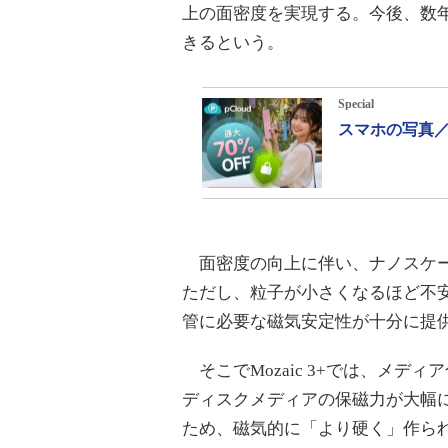
上の面密度を実現する。今後、数年
きるという。
Special
スマホの写真／
面密度の向上に伴い、ナノスケー
ただし、粒子が小さくなるほど不
管に必要な磁気安定性が十分に提
そこでMozaic 3+では、メデ
ディスクメディアの保磁力が大幅
ため、磁気的に「より硬く」作られ