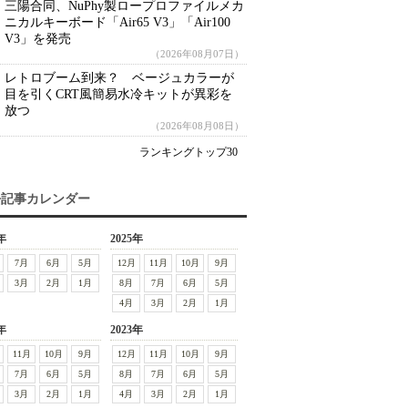
三陽合同、NuPhy製ロープロファイルメカ
ニカルキーボード「Air65 V3」「Air100
V3」を発売
（2026年08月07日）
レトロブーム到来？ ベージュカラーが
目を引くCRT風簡易水冷キットが異彩を
放つ
（2026年08月08日）
ランキングトップ30
去記事カレンダー
年
2025年
7月
6月
5月
12月
11月
10月
9月
3月
2月
1月
8月
7月
6月
5月
4月
3月
2月
1月
年
2023年
11月
10月
9月
12月
11月
10月
9月
7月
6月
5月
8月
7月
6月
5月
3月
2月
1月
4月
3月
2月
1月