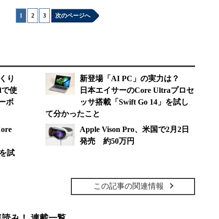
1
|
2
|
3
次のページへ
っくり
新登場「AI PC」の実力は？
dで使
日本エイサーのCore Ultraプロセ
ーボ
ッサ搭載「Swift Go 14」を試し
て分かったこと
re
Apple Vison Pro、米国で2月2日
発売 約50万円
5」を試
この記事の関連情報
読み！ 連載一覧