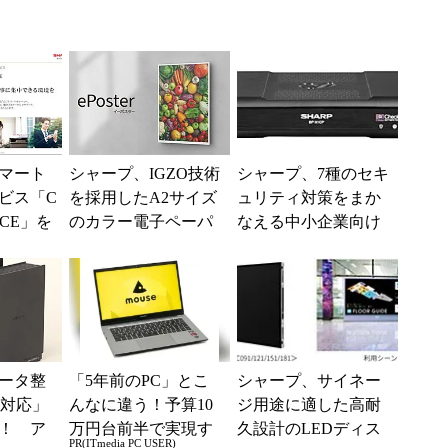
マート
シャープ、IGZO技術
シャープ、7種のセキ
ビス「C
を採用したA2サイズ
ュリティ対策をまか
ICE」を
のカラー電子ペーパ
なえる中小企業向け
IoTを
ー「ePoster（イーポ
UTM「BP-X1CP」
スター）」を開...
ータ整
「5年前のPC」とこ
シャープ、サイネー
E対応」
んなに違う！予算10
ジ用途に適した高耐
！ ア
万円台前半で実現す
久設計のLEDディス
PR(ITmedia PC USER)