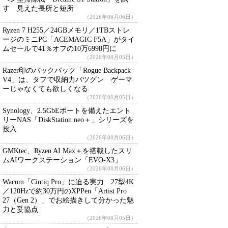
す 見えた長所と短所
（2026年08月06日）
Ryzen 7 H255／24GBメモリ／1TBストレ
ージのミニPC「ACEMAGIC F5A」がタイ
ムセールで41％オフの10万6998円に
（2026年08月05日）
Razer印のバックパック「Rogue Backpack
V4」は、タフで収納力バツグン ゲーマ
ーじゃなくても欲しくなる
（2026年08月05日）
Synology、2.5GbEポートを備えたエント
リーNAS「DiskStation neo＋」シリーズを
投入
（2026年08月06日）
GMKtec、Ryzen AI Max＋を搭載したスリ
ムAIワークステーション「EVO-X3」
（2026年08月06日）
Wacom「Cintiq Pro」に迫る実力 27型4K
／120Hzで約30万円のXPPen「Artist Pro
27（Gen 2）」でお絵描きして分かった魅
力と妥協点
（2026年08月05日）