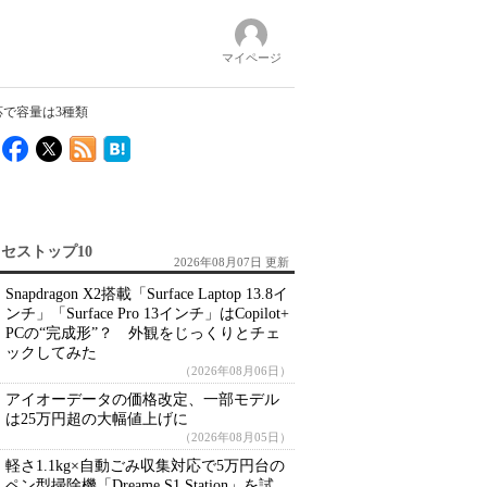
マイページ
応で容量は3種類
セストップ10
2026年08月07日 更新
Snapdragon X2搭載「Surface Laptop 13.8イ
ンチ」「Surface Pro 13インチ」はCopilot+
PCの“完成形”？ 外観をじっくりとチェ
ックしてみた
（2026年08月06日）
アイオーデータの価格改定、一部モデル
は25万円超の大幅値上げに
（2026年08月05日）
軽さ1.1kg×自動ごみ収集対応で5万円台の
ペン型掃除機「Dreame S1 Station」を試