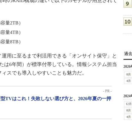
荷時のRAID構成の違いで以下の3モデルが用意されて
効容量2TB）
効容量4TB）
効容量8TB）
過
運用に至るまで利活用できる「オンサイト保守」と
または6年間）が標準付帯している。情報システム担当
2026
フィスでも導入しやすいことも魅力だ。
8月
4月
- PR -
2024
型TVはこれ！失敗しない選び方と、2026年夏の一押
12月
8月
4月