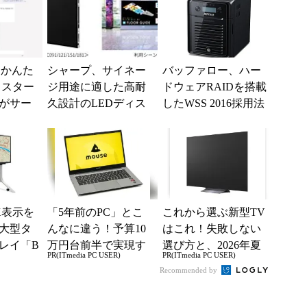
の「かんた
シャープ、サイネー
バッファロー、ハー
 スター
ジ用途に適した高耐
ドウェアRAIDを搭載
がサー
久設計のLEDディス
したWSS 2016採用法
ユーザ
プレイ
人向け4ベイNAS
ット
K表示を
「5年前のPC」とこ
これから選ぶ新型TV
大型タ
んなに違う！予算10
はこれ！失敗しない
レイ「B
万円台前半で実現す
選び方と、2026年夏
PR(ITmedia PC USER)
PR(ITmedia PC USER)
モデル
る快適PCライフ
の一押しモデル
Recommended by