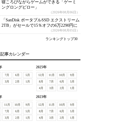
寝ころびながらゲームができる「ゲーミ
ングロングピロー」
（2026年08月06日）
「SanDisk ポータブルSSD エクストリーム
2TB」がセールで15％オフの6万2290円に
（2026年08月05日）
ランキングトップ30
去記事カレンダー
年
2025年
7月
6月
5月
12月
11月
10月
9月
3月
2月
1月
8月
7月
6月
5月
4月
3月
2月
1月
年
2023年
11月
10月
9月
12月
11月
10月
9月
7月
6月
5月
8月
7月
6月
5月
3月
2月
1月
4月
3月
2月
1月