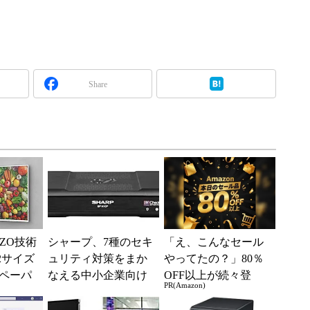
Share
ZO技術
シャープ、7種のセキ
「え、こんなセール
2サイズ
ュリティ対策をまか
やってたの？」80％
ペーパ
なえる中小企業向け
OFF以上が続々登
PR(Amazon)
（イーポ
UTM「BP-X1CP」
場！Amazonの本気が
...
凄すぎる