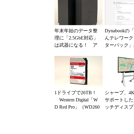
年末年始のデータ整
Dynabook
理に「2.5GbE対応」
んテレワーク
は武器になる！ ア
ターパック」
イ・オー・データの
ビスを拡充 
新型家庭用NAS「L
ーへの「チャ
A...
サ...
1ドライブで26TB！
シャープ、4
Western Digital「W
サポートした
D Red Pro」（WD260
ッチディスプ
KFGX）...
IG PAD」新