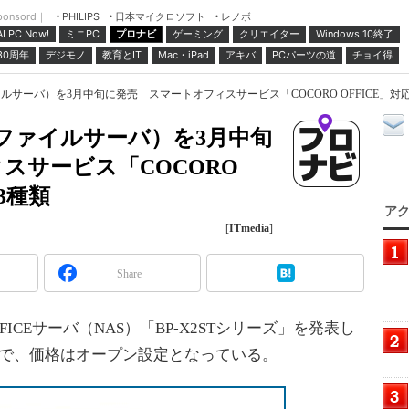
ponsord｜
日本マイクロソフト
レノボ
PHILIPS
ミニPC
プロナビ
ゲーミング
クリエイター
Windows 10終了
AI PC Now!
30周年
デジモノ
教育とIT
Mac・iPad
アキバ
PCパーツの道
チョイ得
ルサーバ）を3月中旬に発売 スマートオフィスサービス「COCORO OFFICE」対
（ファイルサーバ）を3月中旬
スサービス「COCORO
3種類
アク
[
ITmedia
]
Share
FICEサーバ（NAS）「BP-X2STシリーズ」を発表し
定で、価格はオープン設定となっている。