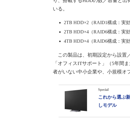
り、搭載するHDDの数／容量と出
いる。
2TB HDD×2（RAID1構成：実
2TB HDD×4（RAID6構成：実
4TB HDD×4（RAID6構成：実
この製品は、初期設定から設置／
「オフィスITサポート」（5年間
者がいない中小企業や、小規模オ
Special
これから選ぶ新
しモデル