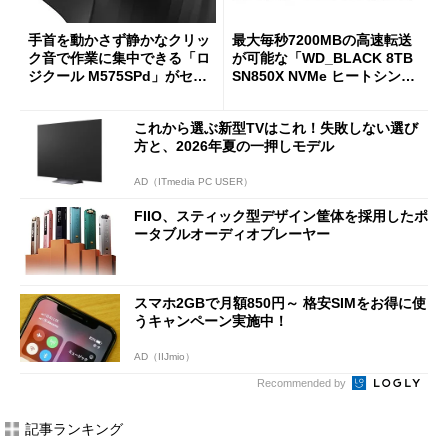
手首を動かさず静かなクリッ
最大毎秒7200MBの高速転送
ク音で作業に集中できる「ロ
が可能な「WD_BLACK 8TB
ジクール M575SPd」がセー
SN850X NVMe ヒートシンク
ルで33％オフの5280円に
付き」が18％オフの17万508
7円に
これから選ぶ新型TVはこれ！失敗しない選び
方と、2026年夏の一押しモデル
AD（ITmedia PC USER）
FIIO、スティック型デザイン筐体を採用したポ
ータブルオーディオプレーヤー
スマホ2GBで月額850円～ 格安SIMをお得に使
うキャンペーン実施中！
AD（IIJmio）
Recommended by
記事ランキング