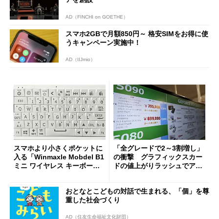
AD（FINCHI on GOETHE）
スマホ2GBで月額850円～ 格安SIMをお得に使
うキャンペーン実施中！
AD（IIJmio）
スマホより小さくポケットに
「全グレードで2～3割増し」
入る「Winmaxle Mobdel B1
の衝撃 グラフィックスカー
ミニ ワイヤレス キーボー
ドの値上がりラッシュでアキ
ド」がセールで10％オフの37
バの購入制限が深刻化
94円に
おとなとこどもの対話で生まれる、「個」を尊
重した社会づくり
AD（住友生命福祉文化財団）