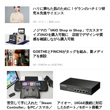
使い勝手を徹底検証
バイルディスプレイ「TM-16
0PW」徹底レビュー
ハリに満ちた肌のために！ゲランのハチミツ研
究＆先進サイエンス
AD（ゲラン｜美的.com）
ノジマの「VAIO Shop in Shop」でカスタマ
イズVAIOを購入可能に 店頭でデザインや質
感を確認しながら購入可能
GOETHEとFINCHIがタッグを組み、新メディ
アを創設
AD（FINCHI on GOETHE）
苦労して手に入れた「Steam
アイオー、10GbE接続に対応
Controller」をPC／スマホ／
した5ポート／8ポート搭載ア