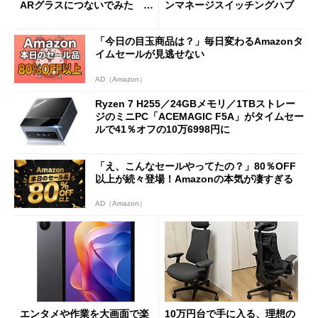
ARグラスにつないでみた ゲ
ンマネージスイッチングハブ
ーム体験や実用性は？
「今日の目玉商品は？」毎日変わるAmazonタ
イムセールが見逃せない
AD（Amazon）
Ryzen 7 H255／24GBメモリ／1TBストレー
ジのミニPC「ACEMAGIC F5A」がタイムセー
ルで41％オフの10万6998円に
「え、こんなセールやってたの？」80％OFF
以上が続々登場！Amazonの本気が凄すぎる
AD（Amazon）
エンタメや作業を大画面で楽
10万円台で手に入る、理想の