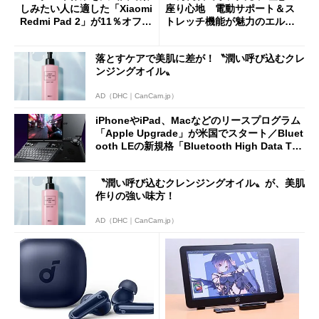
しみたい人に適した「Xiaomi
座り心地 電動サポート＆ス
Redmi Pad 2」が11％オフの
トレッチ機能が魅力のエルゴ
2万4980円に
ノミクスチェア「LiberNovo
Omni Gen」を試す
落とすケアで美肌に差が！〝潤い呼び込むクレ
ンジングオイル〟
AD（DHC｜CanCam.jp）
iPhoneやiPad、Macなどのリースプログラム
「Apple Upgrade」が米国でスタート／Bluet
ooth LEの新規格「Bluetooth High Data Thr
oughput」が明...
〝潤い呼び込むクレンジングオイル〟が、美肌
作りの強い味方！
AD（DHC｜CanCam.jp）