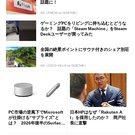
話題に！
AD（FINCHI on GOETHE）
ゲーミングPCをリビングに持ち込むとどうな
るか？ 話題の「Steam Machine」をSteam
Deckユーザーが買ってみた
全国の絶景ポイントにサウナ付きのシェア別荘
を展開
AD（COCO VILLA on GOETHE）
PC市場の逆風下でMicrosoft
日本HPはなぜ「Rakuten A
が仕掛ける“サプライズ”と
I」を採用したのか？ 岡戸社
は？ 2026年後半のSurface
長に直撃
新製品を予想する