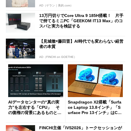
AD（ゲラン｜美的.com）
13万円切りでCore Ultra 9 185H搭載！ 片手
で持てるミニPC「GEEKOM IT13 Max」のコ
スパと実力を検証する
【見城徹×藤田晋】AI時代でも変わらない経営
者の本質
AD（FINCHI on GOETHE）
AIデータセンターの“真の実
Snapdragon X2搭載「Surfa
力”を左右する「CPU」 そ
ce Laptop 13.8インチ」「S
の復権の背景にあるものと
urface Pro 13インチ」はCop
は？
ilot+ PCの“完成形”？ 外観
をじっくりとチェックしてみ
FINCHI主催「IVS2026」トークセッションが
た