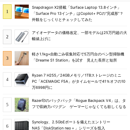
Snapdragon X2搭載「Surface Laptop 13.8インチ」
「Surface Pro 13インチ」はCopilot+ PCの“完成形”？
外観をじっくりとチェックしてみた
アイオーデータの価格改定、一部モデルは25万円超の大
幅値上げに
軽さ1.1kg×自動ごみ収集対応で5万円台のペン型掃除機
「Dreame S1 Station」を試す 見えた長所と短所
Ryzen 7 H255／24GBメモリ／1TBストレージのミニ
PC「ACEMAGIC F5A」がタイムセールで41％オフの10
万6998円に
Razer印のバックパック「Rogue Backpack V4」は、タ
フで収納力バツグン ゲーマーじゃなくても欲しくなる
Synology、2.5GbEポートを備えたエントリー
NAS「DiskStation neo＋」シリーズを投入