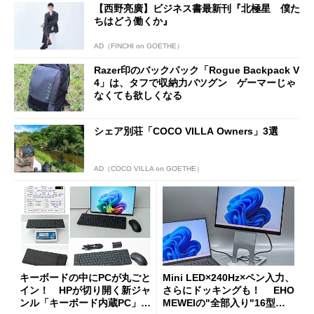
【西野亮廣】ビジネス書最新刊『北極星 僕た
ちはどう働くか』
AD（FINCHI on GOETHE）
Razer印のバックパック「Rogue Backpack V
4」は、タフで収納力バツグン ゲーマーじゃ
なくても欲しくなる
シェア別荘「COCO VILLA Owners」3選
AD（COCO VILLA on GOETHE）
キーボードの中にPCが丸ごと
Mini LED×240Hz×ペン入力、
イン！ HPが切り開く新ジャ
さらにドッキングも！ EHO
ンル「キーボード内蔵PC」の
MEWEIの"全部入り"16型モ