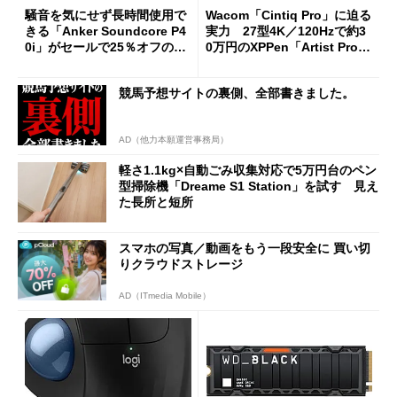
騒音を気にせず長時間使用で
Wacom「Cintiq Pro」に迫る
きる「Anker Soundcore P4
実力 27型4K／120Hzで約3
0i」がセールで25％オフの59
0万円のXPPen「Artist Pro 2
90円に
7（Gen 2）」でお絵描きして
分かった魅力と妥協点
競馬予想サイトの裏側、全部書きました。
AD（他力本願運営事務局）
軽さ1.1kg×自動ごみ収集対応で5万円台のペン
型掃除機「Dreame S1 Station」を試す 見え
た長所と短所
スマホの写真／動画をもう一段安全に 買い切
りクラウドストレージ
AD（ITmedia Mobile）