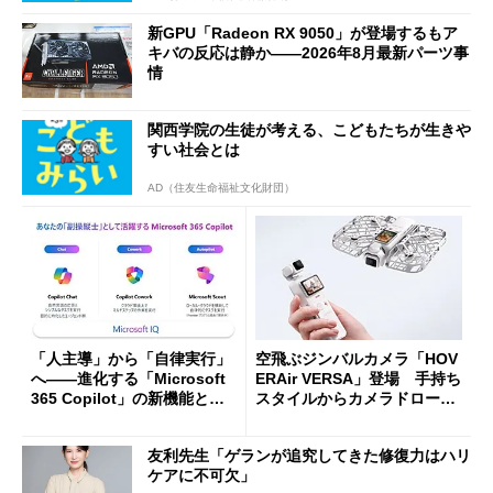
新GPU「Radeon RX 9050」が登場するもア
キバの反応は静か――2026年8月最新パーツ事
情
関西学院の生徒が考える、こどもたちが生きや
すい社会とは
AD（住友生命福祉文化財団）
「人主導」から「自律実行」
空飛ぶジンバルカメラ「HOV
へ――進化する「Microsoft
ERAir VERSA」登場 手持ち
365 Copilot」の新機能とエ
スタイルからカメラドローン
ージェントAIの現在地
に合体変形
友利先生「ゲランが追究してきた修復力はハリ
ケアに不可欠」