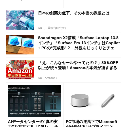
ージェントAIの現在地
に合体変形
日本の創薬力低下、その本当の課題とは
AD（三菱総合研究所）
Snapdragon X2搭載「Surface Laptop 13.8
インチ」「Surface Pro 13インチ」はCopilot
+ PCの“完成形”？ 外観をじっくりとチェッ
クしてみた
「え、こんなセールやってたの？」80％OFF
以上が続々登場！Amazonの本気が凄すぎる
AD（Amazon）
AIデータセンターの“真の実
PC市場の逆風下でMicrosoft
力”を左右する「CPU」 そ
が仕掛ける“サプライズ”と