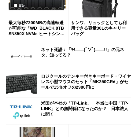
最大毎秒7200MBの高速転送
サンワ、リュックとしても利
が可能な「WD_BLACK 8TB
用できる容量30Lのキャリー
SN850X NVMe ヒートシンク
バッグ
付き」が18％オフの17万508
7円に
ネット死語：「ｷﾀ――(ﾟ∀ﾟ)――!!」の元ネ
タ、知ってる？
ロジクールのテンキー付きキーボード・ワイヤ
レス小型マウスのセット「MK250GRd」がセ
ールで15％オフの2980円に
米国が本社の「TP-Link」 本当に中国「TP-
LINK」との無関係になったのか？ 日本法人
に聞く