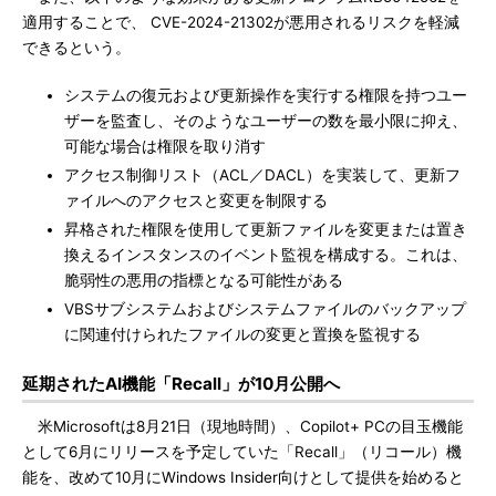
適用することで、 CVE-2024-21302が悪用されるリスクを軽減
できるという。
システムの復元および更新操作を実行する権限を持つユー
ザーを監査し、そのようなユーザーの数を最小限に抑え、
可能な場合は権限を取り消す
アクセス制御リスト（ACL／DACL）を実装して、更新フ
ァイルへのアクセスと変更を制限する
昇格された権限を使用して更新ファイルを変更または置き
換えるインスタンスのイベント監視を構成する。これは、
脆弱性の悪用の指標となる可能性がある
VBSサブシステムおよびシステムファイルのバックアップ
に関連付けられたファイルの変更と置換を監視する
延期されたAI機能「Recall」が10月公開へ
米Microsoftは8月21日（現地時間）、Copilot+ PCの目玉機能
として6月にリリースを予定していた「Recall」（リコール）機
能を、改めて10月にWindows Insider向けとして提供を始めると