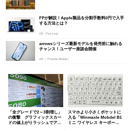
FPが解説！Apple製品を分割手数料0円で入手
する方法とは？
AD（Fav-Log）
arrowsシリーズ最新モデルを発売前に触れる
チャンス！ユーザー座談会開催
AD（ ITmedia Mobile）
「全グレードで2～3割増し」
スマホより小さくポケットに
の衝撃 グラフィックスカー
入る「Winmaxle Mobdel B1
ドの値上がりラッシュでアキ
ミニ ワイヤレス キーボー
バの購入制限が深刻化
ド」がセールで10％オフの37