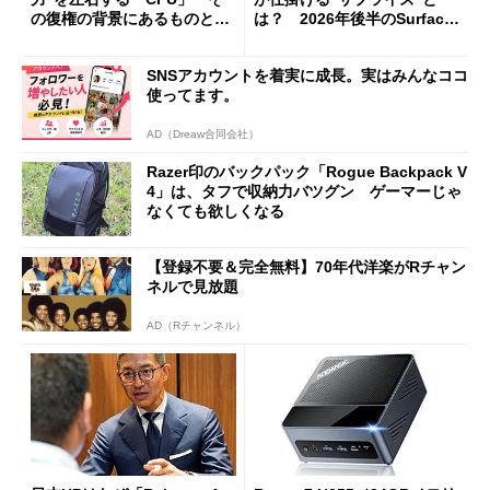
の復権の背景にあるものと
は？ 2026年後半のSurface
は？
新製品を予想する
SNSアカウントを着実に成長。実はみんなココ
使ってます。
AD（Dreaw合同会社）
Razer印のバックパック「Rogue Backpack V
4」は、タフで収納力バツグン ゲーマーじゃ
なくても欲しくなる
【登録不要＆完全無料】70年代洋楽がRチャン
ネルで見放題
AD（Rチャンネル）