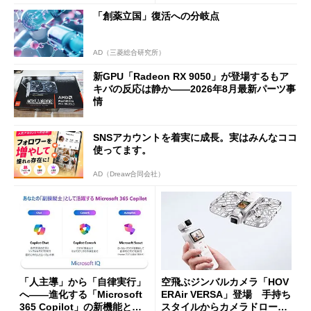
94円に
「創薬立国」復活への分岐点
AD（三菱総合研究所）
新GPU「Radeon RX 9050」が登場するもア
キバの反応は静か――2026年8月最新パーツ事
情
SNSアカウントを着実に成長。実はみんなココ
使ってます。
AD（Dreaw合同会社）
「人主導」から「自律実行」
空飛ぶジンバルカメラ「HOV
へ――進化する「Microsoft
ERAir VERSA」登場 手持ち
365 Copilot」の新機能とエ
スタイルからカメラドローン