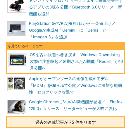
トレンドマイクロがディープフェイク映像を警告す
るアプリのβ版を公開／Bluetooth 6.0リリース 新
機能も追加
PlayStation 5やVR2が9月2日から一斉値上げ／
Googleが生成AI「Gemini」に「Gems」と
「Imagen 3」を追加
OSを古い状態へ巻き戻す「Windows Downdate」
攻撃に注意喚起／延期されたAI機能「Recall」が10
月公開へ
Appleがオープンソースの画像生成AIモデル
「MDM」をGitHubで公開／Windowsに深刻な脆弱
性 ゼロクリック攻撃で
Google Chromeに3つのAI新機能が登場／「Firefox
129.0」リリース リーダービューが大幅に強化
過去の連載記事が 75 件あります