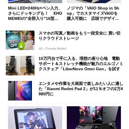
Mini LED×240Hz×ペン入力、
ノジマの「VAIO Shop in Sh
さらにドッキングも！ EHO
op」でカスタマイズVAIOを
MEWEIの"全部入り"16型モ
購入可能に 店頭でデザイン
バイルディスプレイ「TM-16
や質感を確認しながら購入可
0PW」徹底レビュー
能
スマホの写真／動画をもう一段安全に 買い切
りクラウドストレージ
AD（ITmedia Mobile）
10万円台で手に入る、理想の座り心地 電動
サポート＆ストレッチ機能が魅力のエルゴノミ
クスチェア「LiberNovo Omni Gen」を試す
エンタメや作業を大画面で楽しみたい人に適し
た「Xiaomi Redmi Pad 2」が11％オフの2万4
980円に