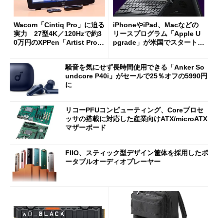
Wacom「Cintiq Pro」に迫る
iPhoneやiPad、Macなどの
実力 27型4K／120Hzで約3
リースプログラム「Apple U
0万円のXPPen「Artist Pro 2
pgrade」が米国でスタート／
7（Gen 2）」でお絵描きして
Bluetooth LEの新規格「Blu
分かった魅力と妥協点
etooth High Data Throughp
騒音を気にせず長時間使用できる「Anker So
ut」が明...
undcore P40i」がセールで25％オフの5990円
に
リコーPFUコンピューティング、Coreプロセ
ッサの搭載に対応した産業向けATX/microATX
マザーボード
FIIO、スティック型デザイン筐体を採用したポ
ータブルオーディオプレーヤー