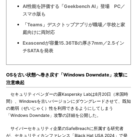
AI性能を評価する「Geekbench AI」登場 PC／
スマホ版も
「Teams」デスクトップアプリが職場／学校と家
庭向けに両対応
Exascendが容量15.36TBの厚さ7mm／2.5イン
チSATAを発表
OSを古い状態へ巻き戻す「Windows Downdate」攻撃に
注意喚起
セキュリティベンダーの露Kaspersky Labは8月20日（米国時
間）、Windowsを古いバージョンにダウングレードさせて、既知
の脆弱（ぜいじゃく）性を利用できるようにしてしまう
「Windows Downdate」攻撃の詳細を公開した。
サイバーセキュリティ企業のSafeBreachに所属する研究者
が、セキュリティカンファレンス「Black Hat USA 2024」で発