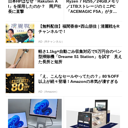
日本HPはなぜ「Rakuten A
Ryzen 7 H255／24GBメモリ
I」を採用したのか？ 岡戸社
／1TBストレージのミニPC
長に直撃
「ACEMAGIC F5A」がタイ
ムセールで41％オフの10万69
98円に
【無料配信】福間香奈×西山朋佳｜清麗戦をR
チャンネルで！
AD（Rチャンネル）
軽さ1.1kg×自動ごみ収集対応で5万円台のペン
型掃除機「Dreame S1 Station」を試す 見え
た長所と短所
「え、こんなセールやってたの？」80％OFF
以上が続々登場！Amazonの本気が凄すぎる
AD（Amazon）