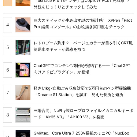
「Surface Pro 13インチ」はCopilot+ PCの“完成形”？
外観をじっくりとチェックしてみた
巨大スティックが生み出す謎の“脳汁感” XPPen「Pilot
Pro 編集コンソール」のお絵描き実用度をチェック
レトロブーム到来？ ベージュカラーが目を引くCRT風
簡易水冷キットが異彩を放つ
ChatGPTでコンテンツ制作が完結する――「ChatGPT
向けアドビプラグイン」が登場
軽さ1.1kg×自動ごみ収集対応で5万円台のペン型掃除機
「Dreame S1 Station」を試す 見えた長所と短所
三陽合同、NuPhy製ロープロファイルメカニカルキーボ
ード「Air65 V3」「Air100 V3」を発売
GMKtec、Core Ultra 7 258V搭載のミニPC「NucBox