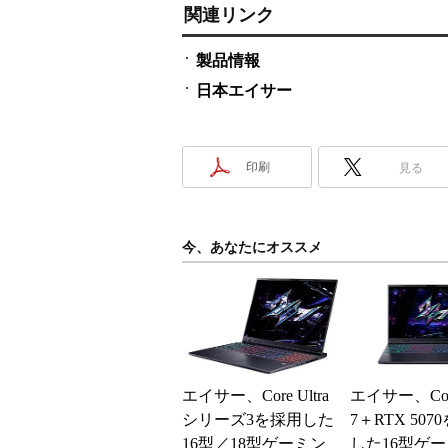
関連リンク
製品情報
日本エイサー
印刷
見る
今、あなたにオススメ
エイサー、Core Ultra
エイサー、Core 
シリーズ3を採用した
7＋RTX 507
16型／18型ゲーミン
した16型ゲ