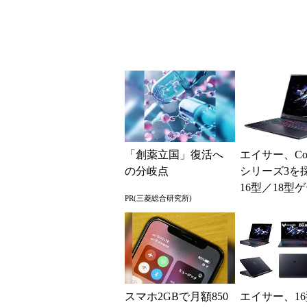
ど2...
「創薬立国」復活へ
エイサー、Core 
の分岐点
シリーズ3を
16型／18型
PR(三菱総合研究所)
グノート
スマホ2GBで月額850
エイサー、16