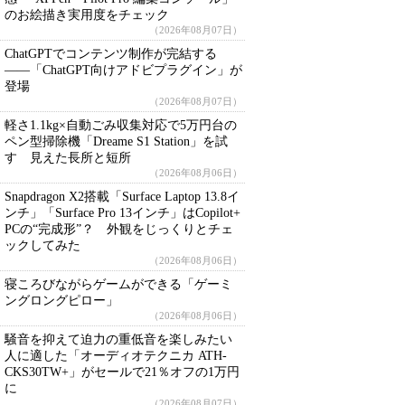
のお絵描き実用度をチェック
（2026年08月07日）
ChatGPTでコンテンツ制作が完結する
――「ChatGPT向けアドビプラグイン」が
登場
（2026年08月07日）
軽さ1.1kg×自動ごみ収集対応で5万円台の
ペン型掃除機「Dreame S1 Station」を試
す 見えた長所と短所
（2026年08月06日）
Snapdragon X2搭載「Surface Laptop 13.8イ
ンチ」「Surface Pro 13インチ」はCopilot+
PCの“完成形”？ 外観をじっくりとチェ
ックしてみた
（2026年08月06日）
寝ころびながらゲームができる「ゲーミ
ングロングピロー」
（2026年08月06日）
騒音を抑えて迫力の重低音を楽しみたい
人に適した「オーディオテクニカ ATH-
CKS30TW+」がセールで21％オフの1万円
に
（2026年08月07日）