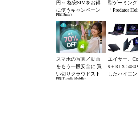
円～ 格安SIMをお得
型ゲーミング
に使うキャンペーン
「Predator Hel
PR(IIJmio)
実施中！
16S AI」「P...
スマホの写真／動画
エイサー、Core 
をもう一段安全に 買
9＋RTX 508
い切りクラウドスト
したハイエン
PR(ITmedia Mobile)
レージ
ゲーミングノ
ど2...