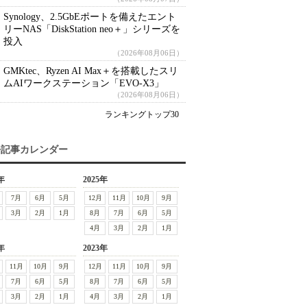
Synology、2.5GbEポートを備えたエント
リーNAS「DiskStation neo＋」シリーズを
投入
（2026年08月06日）
GMKtec、Ryzen AI Max＋を搭載したスリ
ムAIワークステーション「EVO-X3」
（2026年08月06日）
ランキングトップ30
去記事カレンダー
年
2025年
7月
6月
5月
12月
11月
10月
9月
3月
2月
1月
8月
7月
6月
5月
4月
3月
2月
1月
年
2023年
11月
10月
9月
12月
11月
10月
9月
7月
6月
5月
8月
7月
6月
5月
3月
2月
1月
4月
3月
2月
1月