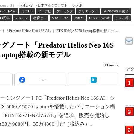
ponsord｜
日本マイクロソフト
レノボ
PHILIPS
ミニPC
プロナビ
ゲーミング
クリエイター
Windows 10終了
AI PC Now!
30周年
デジモノ
教育とIT
Mac・iPad
アキバ
PCパーツの道
チョイ得
dator Helios Neo 16S AI」にRTX 5060／5070 Laptop搭載の新モデル
「Predator Helios Neo 16S
0 Laptop搭載の新モデル
[
ITmedia
]
アク
Share
ートPC「Predator Helios Neo 16S AI」シ
X 5060／5070 Laptopを搭載したバリエーション構
E」「PHN16S-71-N73Z57/E」を追加、販売を開始し
万9800円、35万4800円だ（税込み）。