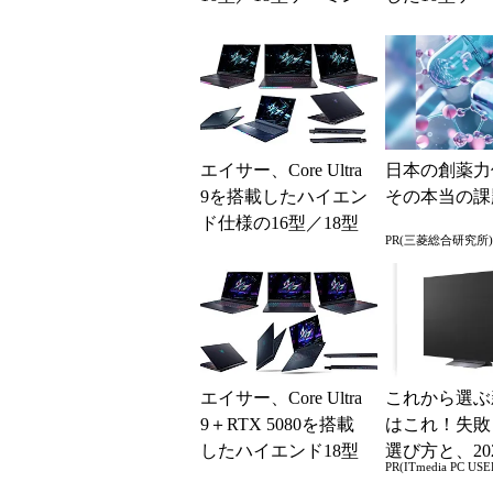
グノート
ノート
エイサー、Core Ultra
日本の創薬力
9を搭載したハイエン
その本当の課
ド仕様の16型／18型
PR(三菱総合研究所)
ゲーミングノートPC
エイサー、Core Ultra
これから選ぶ
9＋RTX 5080を搭載
はこれ！失敗
したハイエンド18型
選び方と、20
PR(ITmedia PC USE
ゲーミングノートな
の一押しモデ