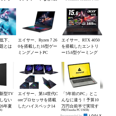
品
16S AI」「P...
低下、
エイサー、Ryzen 7 26
エイサー、RTX 4050
題とは
0を搭載した16型ゲー
を搭載したエントリ
ミングノートPC
ー15.6型ゲーミング
ノート2製品を発売
新型TV
エイサー、第14世代C
「5年前のPC」とこ
しない
oreプロセッサを搭載
んなに違う！予算10
26年夏
したハイスペック14
万円台前半で実現す
R)
PR(ITmedia PC USER)
ル
型/16型/18型ゲーミン
る快適PCライフ
Recommended by