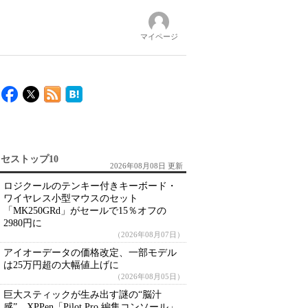
マイページ
セストップ10
2026年08月08日 更新
ロジクールのテンキー付きキーボード・
ワイヤレス小型マウスのセット
「MK250GRd」がセールで15％オフの
2980円に
（2026年08月07日）
アイオーデータの価格改定、一部モデル
は25万円超の大幅値上げに
（2026年08月05日）
巨大スティックが生み出す謎の“脳汁
感” XPPen「Pilot Pro 編集コンソール」