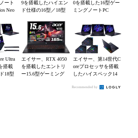
ノート
9を搭載したハイエン
0を搭載した16型ゲー
ios Neo
ド仕様の16型／18型
ミングノートPC
ゲーミングノートPC
Ultra
エイサー、RTX 4050
エイサー、第14世代C
0を搭載
を搭載したエントリ
oreプロセッサを搭載
ド18型
ー15.6型ゲーミング
したハイスペック14
ートな
ノート2製品を発売
型/16型/18型ゲーミン
Recommended by
グノート