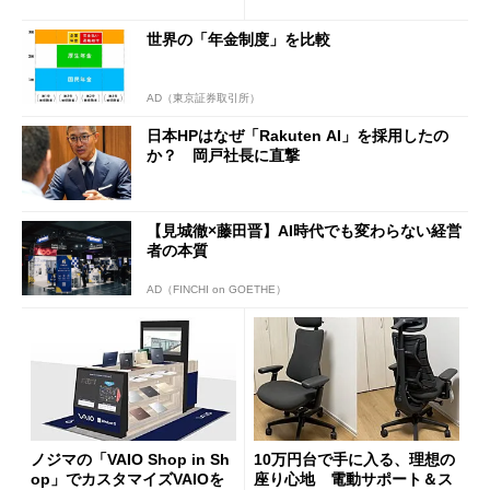
ムセールで41％オフの10万69
見えた長所と短所
98円に
世界の「年金制度」を比較
AD（東京証券取引所）
日本HPはなぜ「Rakuten AI」を採用したの
か？ 岡戸社長に直撃
【見城徹×藤田晋】AI時代でも変わらない経営
者の本質
AD（FINCHI on GOETHE）
ノジマの「VAIO Shop in Sh
10万円台で手に入る、理想の
op」でカスタマイズVAIOを
座り心地 電動サポート＆ス