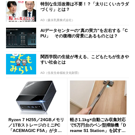
特別な生活改善は不要！？「太りにくいカラダ
づくり」とは？
AD（森永乳業株式会社）
AIデータセンターの“真の実力”を左右する「C
PU」 その復権の背景にあるものとは？
関西学院の生徒が考える、こどもたちが生きや
すい社会とは
AD（住友生命福祉文化財団）
Ryzen 7 H255／24GBメモリ
軽さ1.1kg×自動ごみ収集対応
／1TBストレージのミニPC
で5万円台のペン型掃除機「D
「ACEMAGIC F5A」がタイ
reame S1 Station」を試す