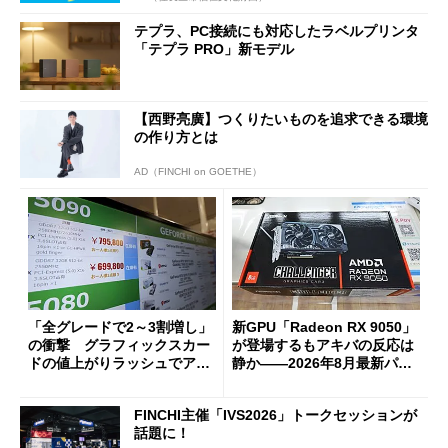
テプラ、PC接続にも対応したラベルプリンタ
「テプラ PRO」新モデル
【西野亮廣】つくりたいものを追求できる環境
の作り方とは
AD（FINCHI on GOETHE）
「全グレードで2～3割増し」
新GPU「Radeon RX 9050」
の衝撃 グラフィックスカー
が登場するもアキバの反応は
ドの値上がりラッシュでアキ
静か――2026年8月最新パー
バの購入制限が深刻化
ツ事情
FINCHI主催「IVS2026」トークセッションが
話題に！