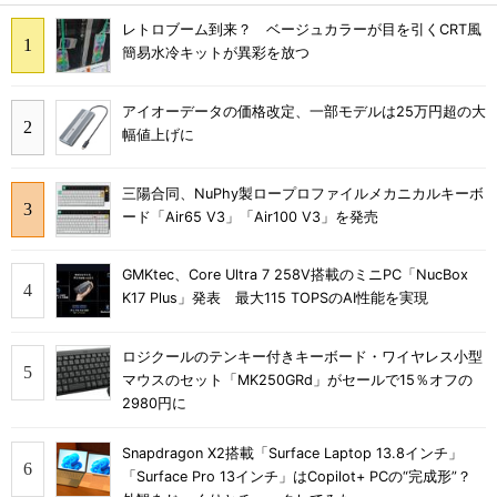
レトロブーム到来？ ベージュカラーが目を引くCRT風
簡易水冷キットが異彩を放つ
アイオーデータの価格改定、一部モデルは25万円超の大
幅値上げに
三陽合同、NuPhy製ロープロファイルメカニカルキーボ
ード「Air65 V3」「Air100 V3」を発売
GMKtec、Core Ultra 7 258V搭載のミニPC「NucBox
K17 Plus」発表 最大115 TOPSのAI性能を実現
ロジクールのテンキー付きキーボード・ワイヤレス小型
マウスのセット「MK250GRd」がセールで15％オフの
2980円に
Snapdragon X2搭載「Surface Laptop 13.8インチ」
「Surface Pro 13インチ」はCopilot+ PCの“完成形”？