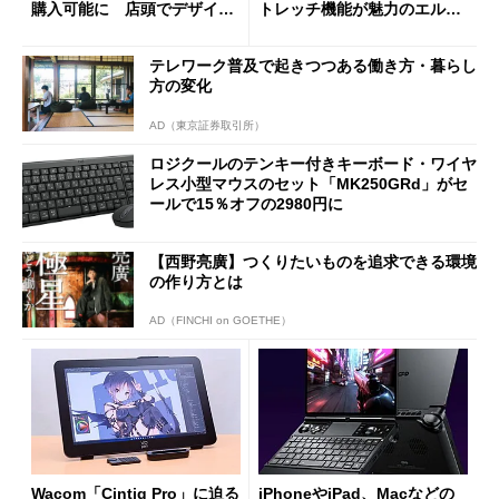
購入可能に 店頭でデザイン
トレッチ機能が魅力のエルゴ
や質感を確認しながら購入可
ノミクスチェア「LiberNovo
能
Omni Gen」を試す
テレワーク普及で起きつつある働き方・暮らし
方の変化
AD（東京証券取引所）
ロジクールのテンキー付きキーボード・ワイヤ
レス小型マウスのセット「MK250GRd」がセ
ールで15％オフの2980円に
【西野亮廣】つくりたいものを追求できる環境
の作り方とは
AD（FINCHI on GOETHE）
Wacom「Cintiq Pro」に迫る
iPhoneやiPad、Macなどの