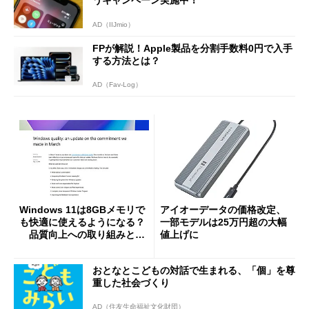
AD（IIJmio）
FPが解説！Apple製品を分割手数料0円で入手
する方法とは？
AD（Fav-Log）
Windows 11は8GBメモリで
アイオーデータの価格改定、
も快適に使えるようになる？
一部モデルは25万円超の大幅
品質向上への取り組みと
値上げに
「26H2」に向けた中間報告
おとなとこどもの対話で生まれる、「個」を尊
重した社会づくり
AD（住友生命福祉文化財団）