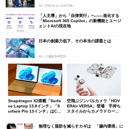
AD（FINCHI on GOETHE）
「人主導」から「自律実行」へ――進化する
「Microsoft 365 Copilot」の新機能とエージ
ェントAIの現在地
日本の創薬力低下、その本当の課題とは
AD（三菱総合研究所）
Snapdragon X2搭載「Surfa
空飛ぶジンバルカメラ「HOV
ce Laptop 13.8インチ」「S
ERAir VERSA」登場 手持ち
urface Pro 13インチ」はCop
スタイルからカメラドローン
ilot+ PCの“完成形”？ 外観
に合体変形
をじっくりとチェックしてみ
無理なく脂肪を減らすカギは 「腸内環境」に
た