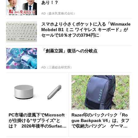
あり！？
AD（森永乳業株式会社）
スマホより小さくポケットに入る「Winmaxle
Mobdel B1 ミニ ワイヤレス キーボード」が
セールで10％オフの3794円に
「創薬立国」復活への分岐点
AD（三菱総合研究所）
PC市場の逆風下でMicrosoft
Razer印のバックパック「Ro
が仕掛ける“サプライズ”と
gue Backpack V4」は、タフ
は？ 2026年後半のSurface
で収納力バツグン ゲーマー
新製品を予想する
じゃなくても欲しくなる