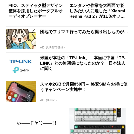
FIIO、スティック型デザイン
エンタメや作業を大画面で楽
筐体を採用したポータブルオ
しみたい人に適した「Xiaomi
ーディオプレーヤー
Redmi Pad 2」が11％オフの
2万4980円に
団地でフリマ？行ってみたら掘り出しものが…
AD（UR都市機構）
米国が本社の「TP-Link」 本当に中国「TP-
LINK」との無関係になったのか？ 日本法人
に聞く
スマホ2GBで月額850円～ 格安SIMをお得に使
うキャンペーン実施中！
AD（IIJmio）