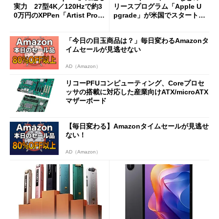
実力 27型4K／120Hzで約3
リースプログラム「Apple U
0万円のXPPen「Artist Pro 2
pgrade」が米国でスタート／
7（Gen 2）」でお絵描きして
Bluetooth LEの新規格「Blu
分かった魅力と妥協点
etooth High Data Throughp
「今日の目玉商品は？」毎日変わるAmazonタ
ut」が明...
イムセールが見逃せない
AD（Amazon）
リコーPFUコンピューティング、Coreプロセ
ッサの搭載に対応した産業向けATX/microATX
マザーボード
【毎日変わる】Amazonタイムセールが見逃せ
ない！
AD（Amazon）