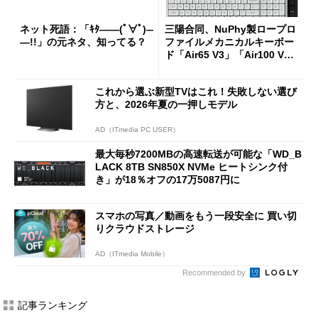
ネット死語：「ｷﾀ――(ﾟ∀ﾟ)―
三陽合同、NuPhy製ロープロ
―!!」の元ネタ、知ってる？
ファイルメカニカルキーボー
ド「Air65 V3」「Air100 V
3」を発売
これから選ぶ新型TVはこれ！失敗しない選び
方と、2026年夏の一押しモデル
AD（ITmedia PC USER）
最大毎秒7200MBの高速転送が可能な「WD_B
LACK 8TB SN850X NVMe ヒートシンク付
き」が18％オフの17万5087円に
スマホの写真／動画をもう一段安全に 買い切
りクラウドストレージ
AD（ITmedia Mobile）
Recommended by
記事ランキング