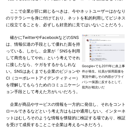
ここで企業が肝に銘じるべきは、今やネットユーザーはかなり
のリテラシーを身に付けており、ネットを私的利用してビジネス
に役立てることを、必ずしも好意的に見てはいないことだろう。
確かにTwitterやFacebookなどのSNS
は、情報伝達の手段として優れた面を持
っている。しかし、企業が「SNSを利用
して商売をしてやれ」という考えでそれ
に接したなら、ケガをするかもしれな
Google+でも2011年に炎上事
い。SNSはあくまでも企業のビジョンや
件が発生。社員が採用面接を
実況中継しその内容がプライ
CI（コーポレートアイデンティティー）
バシー保護に反するとして、
を理解してもらうためのコミュニケーシ
批判が相次いだ
ョン手段として考えた方がいいだろう。
企業が商品やサービスの情報を一方的に発信し、それをコント
ロールできるなどという考え方はもはや通用しない。インターネ
ットはむしろそのような情報を懐疑的に検証する場であり、検証
を受けて成長することこそ企業は考えるべきだろう。