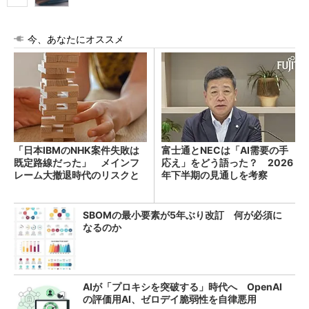
今、あなたにオススメ
「日本IBMのNHK案件失敗は
富士通とNECは「AI需要の手
既定路線だった」 メインフ
応え」をどう語った？ 2026
レーム大撤退時代のリスクと
年下半期の見通しを考察
教訓
SBOMの最小要素が5年ぶり改訂 何が必須に
なるのか
AIが「プロキシを突破する」時代へ OpenAI
の評価用AI、ゼロデイ脆弱性を自律悪用