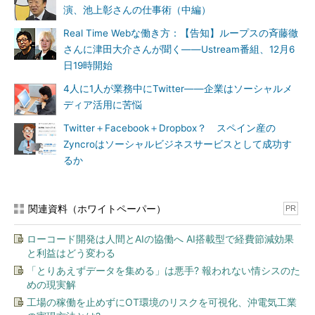
演、池上彰さんの仕事術（中編）
Real Time Webな働き方：【告知】ループスの斉藤徹
さんに津田大介さんが聞く――Ustream番組、12月6
日19時開始
4人に1人が業務中にTwitter――企業はソーシャルメ
ディア活用に苦悩
Twitter＋Facebook＋Dropbox？ スペイン産の
Zyncroはソーシャルビジネスサービスとして成功す
るか
関連資料（ホワイトペーパー）
PR
ローコード開発は人間とAIの協働へ AI搭載型で経費節減効果
と利益はどう変わる
「とりあえずデータを集める」は悪手? 報われない情シスのた
めの現実解
工場の稼働を止めずにOT環境のリスクを可視化、沖電気工業