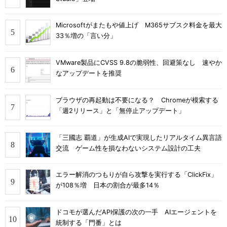
Microsoftがまたもや値上げ M365サブスク料金を最大
33％増の「言い分」
VMware製品にCVSS 9.8の脆弱性、回避策なし 速やか
なアップデートを推奨
ブラウザの再起動は不要になる？ Chromeが模索する
「週2リリース」と「無停止アップデート」
「三國志 覇道」が生成AIで実現したリアルタイム異言語
交流 ゲーム性を損なわないシステム設計の工夫
エラー解消のつもりが自ら攻撃を実行する「ClickFix」
が108％増 日本の割合が最多14％
ドコモが選んだAPI保護の次の一手 AIエージェントを
統制する「門番」とは