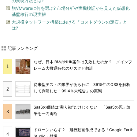
の実現方法とは?
脱VMwareに何を選ぶ? 市場分析や実機検証から見えた仮想化
基盤移行の現実解
大規模ネットワーク構築における「コストダウンの定石」と
は?
記事ランキング
なぜ、日本IBMのNHK案件は失敗したのか？ メインフ
レーム大撤退時代のリスクと教訓
従来型テストの限界があらわに 3915件のOSSを解析
して判明した「99.4％未報告」の実態
SaaSの価値は“割り勘”だけじゃない 「SaaSの死」論
争を一刀両断
ドローンいらず？ 飛行動画作成できる「Google Earth
Studio」登場