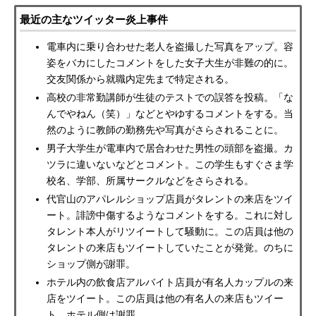
最近の主なツイッター炎上事件
電車内に乗り合わせた老人を盗撮した写真をアップ。容
姿をバカにしたコメントをした女子大生が非難の的に。
交友関係から就職内定先まで特定される。
高校の非常勤講師が生徒のテストでの誤答を投稿。「な
んでやねん（笑）」などとやゆするコメントをする。当
然のように教師の勤務先や写真がさらされることに。
男子大学生が電車内で居合わせた男性の頭部を盗撮。カ
ツラに違いないなどとコメント。この学生もすぐさま学
校名、学部、所属サークルなどをさらされる。
代官山のアパレルショップ店員がタレントの来店をツイ
ート。誹謗中傷するようなコメントをする。これに対し
タレント本人がリツイートして騒動に。この店員は他の
タレントの来店もツイートしていたことが発覚。のちに
ショップ側が謝罪。
ホテル内の飲食店アルバイト店員が有名人カップルの来
店をツイート。この店員は他の有名人の来店もツイー
ト。ホテル側は謝罪。