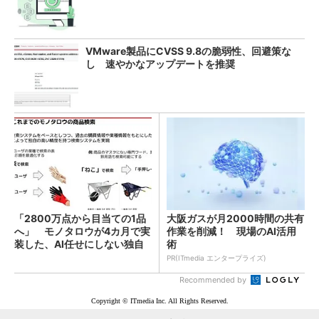
VMware製品にCVSS 9.8の脆弱性、回避策な
し 速やかなアップデートを推奨
「2800万点から目当ての1品
大阪ガスが月2000時間の共有
へ」 モノタロウが4カ月で実
作業を削減！ 現場のAI活用
装した、AI任せにしない独自
術
検索機能
PR(ITmedia エンタープライズ)
Recommended by
Copyright © ITmedia Inc. All Rights Reserved.