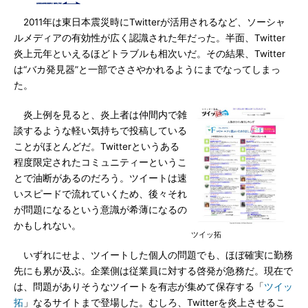
2011年は東日本震災時にTwitterが活用されるなど、ソーシャ
ルメディアの有効性が広く認識された年だった。半面、Twitter
炎上元年といえるほどトラブルも相次いだ。その結果、Twitter
は“バカ発見器”と一部でささやかれるようにまでなってしまっ
た。
炎上例を見ると、炎上者は仲間内で雑
談するような軽い気持ちで投稿している
ことがほとんどだ。Twitterというある
程度限定されたコミュニティーというこ
とで油断があるのだろう。ツイートは速
いスピードで流れていくため、後々それ
が問題になるという意識が希薄になるの
かもしれない。
ツイッ拓
いずれにせよ、ツイートした個人の問題でも、ほぼ確実に勤務
先にも累が及ぶ。企業側は従業員に対する啓発が急務だ。現在で
は、問題がありそうなツイートを有志が集めて保存する「
ツイッ
拓
」なるサイトまで登場した。むしろ、Twitterを炎上させるこ