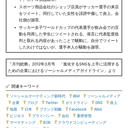
スポーツ用品会社のショップ店員がサッカー選手の来店
をツイート。同行していた女性を誹謗中傷して炎上。会
社側が謝罪。
サッカー女子ワールドカップの代表選手が飲み会での言
動を同席した学生にツイートされる。発言に代表監督批
判と取れる内容があったことで騒動に。自分でツイート
したわけではないが、選手本人が騒動を謝罪。
『月刊総務』2012年3月号 「進化するSNSを上手に活用する
ための企業におけるソーシャルメディアガイドライン」より
関連キーワード
ソーシャルマーケティング新時代
|
IBM
|
ソーシャルメディア
|
企業
|
ブログ
|
Twitter
|
ガイドライン
|
SNS
|
炎上
|
地震
|
日本
|
ブランド戦略
|
Facebook
|
Web
|
ビジネス
|
プライバシー
|
会社
|
運用管理
|
マーケティング
|
B2B
|
クラウドコンピューティング
|