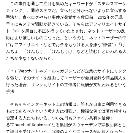
この事件を通して注目を集めたキーワードが「ステルスマーケ
ティング」、通称ステマだ。宣伝だと分からないように宣伝する
手法だ。食べログやらせ事件が発覚する数日前、2012年の元旦
早々にもステマ騒動が起きている。そちらはアフィリエイトサイ
ト（※）を舞台に不正を行っていたとされ、ネットユーザーの反
応はより厳しいものになった。というのも、ネットユーザーの中
にはアフィリエイトなどでお金をもうける人を嫌う“嫌儲”（「け
んちょ」「けんもう」「けんもうけ」などと読む）といわれる人
たちが少なくないからだ。
（＊）Webサイトやメールマガジンなどが企業のサイトにリンク
を張り、そのサイトを経由してユーザーが会員登録や商品購入を
行った場合、リンク元サイトの主催者に報酬が支払われるという
手法
そもそもインターネット上の情報は、誰もが自由に利用できる
ものであるべきという考え方は根強い。極端な例では著作権すら
否定する人たちもいる。つい先日もファイル共有を信仰す
る“Church of Kopimism”なる集団がスウェーデンで宗教団体とし
て認可を受けたという、冗談のようなニュースが話題となった。