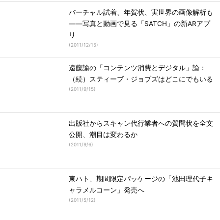
バーチャル試着、年賀状、実世界の画像解析も
――写真と動画で見る「SATCH」の新ARアプ
リ
(
2011/12/15
)
遠藤諭の「コンテンツ消費とデジタル」論：
（続）スティーブ・ジョブズはどこにでもいる
(
2011/9/15
)
出版社からスキャン代行業者への質問状を全文
公開、潮目は変わるか
(
2011/9/6
)
東ハト、期間限定パッケージの「池田理代子キ
ャラメルコーン」発売へ
(
2011/5/12
)