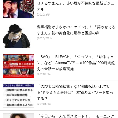
せぇるすまん」、赤い唇が不気味な最新ビジュ
アル
(
2020/3/9
)
喪黒福造がまさかのイケメンに！ 「笑ゥせぇる
すまん」初の舞台化に期待と困惑の声
(
2020/2/21
)
「SAO」「BLEACH」「ジョジョ」「ゆるキャ
ン」など AbemaTVアニメ100作品1000時間超
えの全話一挙放送実施
(
2019/7/14
)
「のび太は植物状態」など都市伝説化してい
る“ドラえもん最終回” 本物のエピソード知っ
てる？
(
2019/5/13
)
「今日から一人で再スタート！」 モーニング