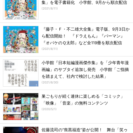
集」を電子書籍化 小学館、9月から順次配信
(
2021/8/11
)
『藤子・Ｆ・不二雄大全集』電子版、9月3日か
ら配信開始！ 『ドラえもん』『パーマン』
『オバケのＱ太郎』など全119冊を順次配信
(
2021/8/11
)
小学館『日本短編漫画傑作集』を「少年青年漫
画編」のサブタイ追加し発売 小学館「ご指摘
を踏まえて、社内で検討した結果」
(
2021/6/30
)
巣ごもりが続く連休に楽しめる「コミック」
「映像」「音楽」の無料コンテンツ
(
2020/5/1
)
佐藤流司の“喪黒福造”姿が公開！ 舞台「笑ゥ