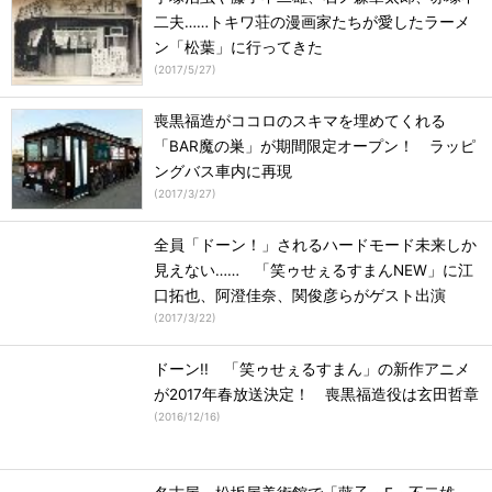
二夫……トキワ荘の漫画家たちが愛したラーメ
ン「松葉」に行ってきた
(
2017/5/27
)
喪黒福造がココロのスキマを埋めてくれる
「BAR魔の巣」が期間限定オープン！ ラッピ
ングバス車内に再現
(
2017/3/27
)
全員「ドーン！」されるハードモード未来しか
見えない…… 「笑ゥせぇるすまんNEW」に江
口拓也、阿澄佳奈、関俊彦らがゲスト出演
(
2017/3/22
)
ドーン!! 「笑ゥせぇるすまん」の新作アニメ
が2017年春放送決定！ 喪黒福造役は玄田哲章
(
2016/12/16
)