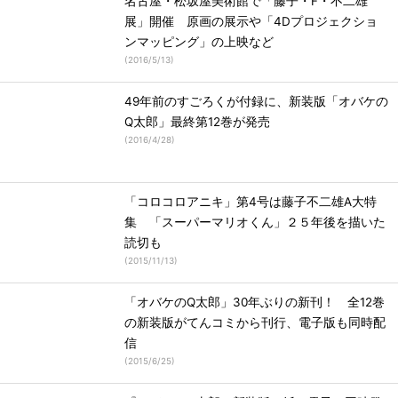
名古屋・松坂屋美術館で「藤子・F・不二雄
展」開催 原画の展示や「4Dプロジェクショ
ンマッピング」の上映など
(
2016/5/13
)
49年前のすごろくが付録に、新装版「オバケの
Q太郎」最終第12巻が発売
(
2016/4/28
)
「コロコロアニキ」第4号は藤子不二雄A大特
集 「スーパーマリオくん」２５年後を描いた
読切も
(
2015/11/13
)
「オバケのQ太郎」30年ぶりの新刊！ 全12巻
の新装版がてんコミから刊行、電子版も同時配
信
(
2015/6/25
)