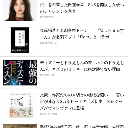
娘。を卒業した飯窪春菜、SNSを開設し女優へ
のチャレンジを宣言
(
2018/12/18
)
喪黒福造と名刺交換ドーン！ 『笑ゥせぇるす
まん』が名刺アプリ「Eight」とコラボ
(
2018/10/19
)
ディズニーとドラえもんの差：ネコのドラえも
んが、ネズミのミッキーに絶対勝てない理由
(
2018/5/1
)
文豪、作家たちの〆切との壮絶な闘い！ 言い
訳が連なり3万部ヒットの「〆切本」関連グッ
ズがヴィレヴァンに登場
(
2017/11/19
)
手塚治虫や藤子不二雄、石ノ森章太郎、赤塚不