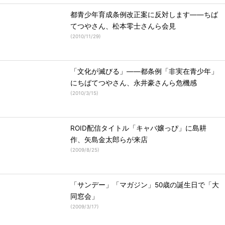
都青少年育成条例改正案に反対します――ちば
てつやさん、松本零士さんら会見
(
2010/11/29
)
「文化が滅びる」――都条例「非実在青少年」
にちばてつやさん、永井豪さんら危機感
(
2010/3/15
)
ROID配信タイトル「キャバ嬢っぴ」に島耕
作、矢島金太郎らが来店
(
2009/8/25
)
「サンデー」「マガジン」50歳の誕生日で「大
同窓会」
(
2009/3/17
)