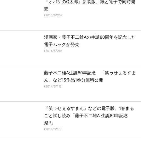
『オバケのQ太郎』新装版、紙と電子で同時発
売
(
2015/6/25
)
漫画家・藤子不二雄Aの生誕80周年を記念した
電子ムックが発売
(
2014/5/28
)
藤子不二雄A生誕80年記念 「笑ゥせぇるすま
ん」など15作品1巻分無料公開
(
2014/3/11
)
『笑ゥせぇるすまん』などの電子版、1巻まる
ごと試し読み「藤子不二雄A 生誕80年記念
祭!!」
(
2014/3/10
)