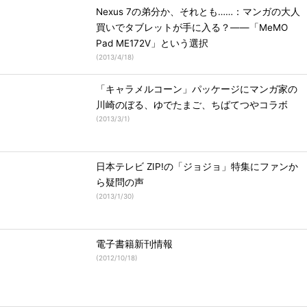
Nexus 7の弟分か、それとも……：マンガの大人
買いでタブレットが手に入る？――「MeMO
Pad ME172V」という選択
(
2013/4/18
)
「キャラメルコーン」パッケージにマンガ家の
川崎のぼる、ゆでたまご、ちばてつやコラボ
(
2013/3/1
)
日本テレビ ZIP!の「ジョジョ」特集にファンか
ら疑問の声
(
2013/1/30
)
電子書籍新刊情報
(
2012/10/18
)