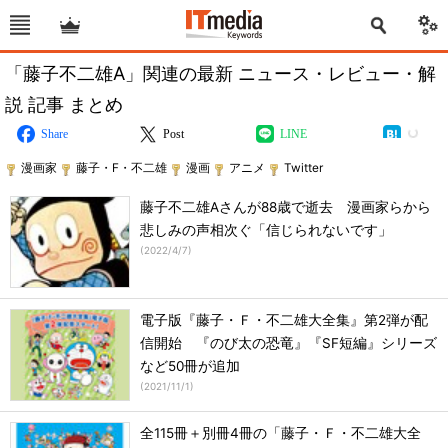
「藤子不二雄A」関連の最新 ニュース・レビュー・解
説 記事 まとめ
Share
Post
LINE
漫画家
藤子・F・不二雄
漫画
アニメ
Twitter
藤子不二雄Aさんが88歳で逝去 漫画家らから
悲しみの声相次ぐ「信じられないです」
(
2022/4/7
)
電子版『藤子・Ｆ・不二雄大全集』第2弾が配
信開始 『のび太の恐竜』『SF短編』シリーズ
など50冊が追加
(
2021/11/1
)
全115冊＋別冊4冊の「藤子・Ｆ・不二雄大全