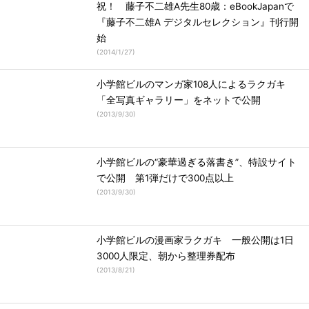
祝！ 藤子不二雄A先生80歳：eBookJapanで
『藤子不二雄A デジタルセレクション』刊行開
始
(
2014/1/27
)
小学館ビルのマンガ家108人によるラクガキ
「全写真ギャラリー」をネットで公開
(
2013/9/30
)
小学館ビルの“豪華過ぎる落書き”、特設サイト
で公開 第1弾だけで300点以上
(
2013/9/30
)
小学館ビルの漫画家ラクガキ 一般公開は1日
3000人限定、朝から整理券配布
(
2013/8/21
)