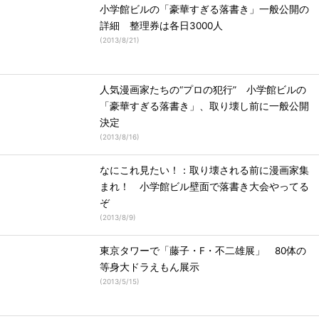
小学館ビルの「豪華すぎる落書き」一般公開の
詳細 整理券は各日3000人
(
2013/8/21
)
人気漫画家たちの“プロの犯行” 小学館ビルの
「豪華すぎる落書き」、取り壊し前に一般公開
決定
(
2013/8/16
)
なにこれ見たい！：取り壊される前に漫画家集
まれ！ 小学館ビル壁面で落書き大会やってる
ぞ
(
2013/8/9
)
東京タワーで「藤子・F・不二雄展」 80体の
等身大ドラえもん展示
(
2013/5/15
)