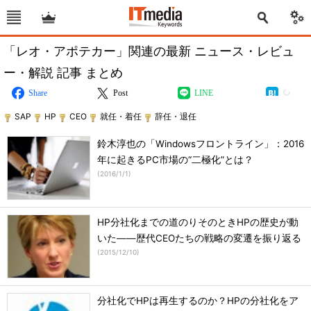
「レオ・アポテカー」関連の最新 ニュース・レビュ
ー・解説 記事 まとめ
Share
Post
LINE
SAP
HP
CEO
就任・着任
辞任・退任
鈴木淳也の「Windowsフロントライン」：2016
年に起きるPC市場の“二極化”とは？
(
2016/1/1
)
HP分社化までの道のりそのときHPの歴史が動
いた――歴代CEOたちの戦略の変遷を振り返る
(
2015/12/10
)
分社化でHPは再生するのか？HPの分社化をア