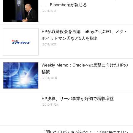
――Bloombergが報じる
(
2011/3/11
)
HPが取締役会を再編 eBayの元CEO、メグ・
ホイットマン氏など5人を指名
(
2011/1/21
)
Weekly Memo：Oracleへの反撃に向けたHPの
秘策
(
2011/1/11
)
HP決算、サーバ事業が好調で増収増益
(
2010/11/24
)
「開いた口がふさがらない」：Oracleのエリソ