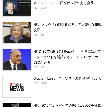
名 レイ・レーン氏が代表権のある会長に
(
2011/9/23
)
HP、クラウド戦略強化に向けて大規模な組織
改変
(
2011/6/14
)
HP DISCOVER 2011 Report：「今夏にはパブリ
ッククラウドを開始する」 HPのアポテカー
CEOが表明
(
2011/6/8
)
Oracle、Itanium向けソフトの開発を打ち切り
(
2011/3/24
)
HP、2012年からすべてのPCにwebOSを搭載