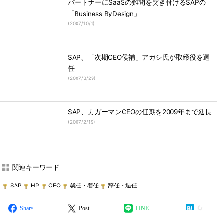
パートナーにSaaSの難問を突き付けるSAPの
「Business ByDesign」
(
2007/10/1
)
SAP、「次期CEO候補」アガシ氏が取締役を退
任
(
2007/3/29
)
SAP、カガーマンCEOの任期を2009年まで延長
(
2007/2/19
)
関連キーワード
SAP
HP
CEO
就任・着任
辞任・退任
Share
Post
LINE