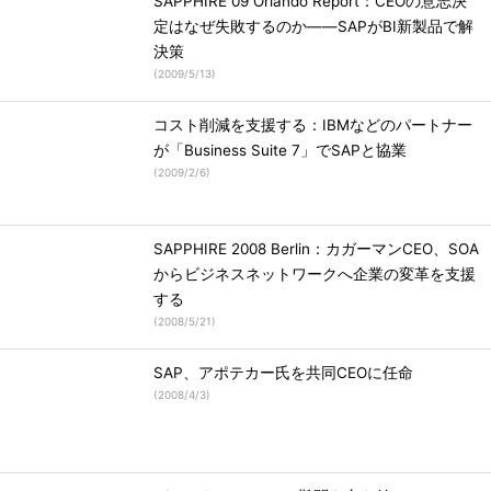
SAPPHIRE 09 Orlando Report：CEOの意志決
定はなぜ失敗するのか――SAPがBI新製品で解
決策
(
2009/5/13
)
コスト削減を支援する：IBMなどのパートナー
が「Business Suite 7」でSAPと協業
(
2009/2/6
)
SAPPHIRE 2008 Berlin：カガーマンCEO、SOA
からビジネスネットワークへ企業の変革を支援
する
(
2008/5/21
)
SAP、アポテカー氏を共同CEOに任命
(
2008/4/3
)