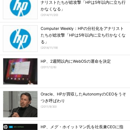
ナリストたちが総攻撃「HPは5年以内に立ち行
かなくなる」
(
2014/11/20
)
Computer Weekly：HPの分社化をアナリスト
たちが総攻撃「HPは5年以内に立ち行かなくな
る」
(
2014/11/19
)
HP、2週間以内にWebOSの運命を決定
(
2011/12/6
)
Oracle、HPが買収したAutonomyのCEOをうそ
つき呼ばわり
(
2011/9/30
)
HP、メグ・ホイットマン氏を社長兼CEOに指