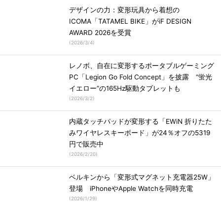
デザインの力：変形玩具から着想の
ICOMA「TATAMEL BIKE」がiF DESIGN
AWARD 2026を受賞
(
2026/3/4
)
レノボ、自在に変形するポータブルゲーミング
PC「Legion Go Fold Concept」を披露 “蛍光
イエロー”の165Hz駆動タブレットも
(
2026/3/2
)
内蔵タッチパッドが変形する「EWiN 折りたた
みワイヤレスキーボード」が24％オフの5319
円で販売中
(
2026/2/20
)
ベルキンから「変形式マグネット充電器25W」
登場 iPhoneやApple Watchを同時充電
(
2026/1/29
)