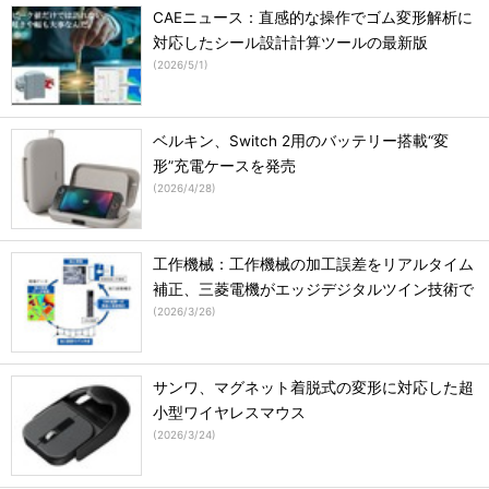
CAEニュース：直感的な操作でゴム変形解析に
対応したシール設計計算ツールの最新版
(
2026/5/1
)
ベルキン、Switch 2用のバッテリー搭載“変
形”充電ケースを発売
(
2026/4/28
)
工作機械：工作機械の加工誤差をリアルタイム
補正、三菱電機がエッジデジタルツイン技術で
(
2026/3/26
)
サンワ、マグネット着脱式の変形に対応した超
小型ワイヤレスマウス
(
2026/3/24
)