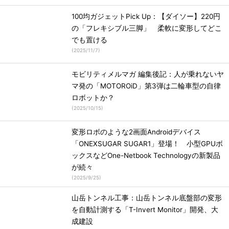
100均ガジェットPick Up：【ダイソー】220円
の「フレキシブル三脚」 柔軟に変形してどこ
でも置ける
(
2025/11/7
)
モビリティメルマガ 編集後記：人が乗れないヤ
マ発の「MOTOROiD」第3弾は二輪車型の自律
ロボットか？
(
2025/10/15
)
変形ロボのような2画面Androidデバイス
「ONEXSUGAR SUGAR1」登場！ 小型GPUボ
ックスなどOne-Netbook Technologyの新製品
が続々
(
2025/9/25
)
山岳トンネル工事：山岳トンネル底盤部の変形
を自動計測する「T-Invert Monitor」開発、大
成建設