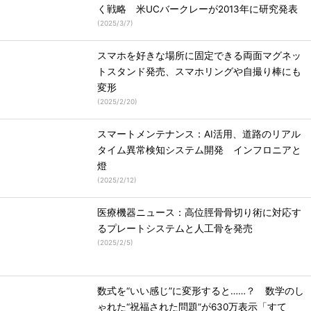
く戦略 米UCバークレーが2013年に研究発表
(
2025/3/7
)
スマホを好きな場所に固定できる両面マグネッ
トスタンド発売、スマホリングや自撮り棒にも
変形
(
2025/2/20
)
スマートメンテナンス：AI活用、道路のリアル
タイム異常検知システム開発 インフロニアと
燈
(
2025/2/12
)
医療機器ニュース：高位脛骨骨切り術に対応す
るプレートシステムと人工骨を発売
(
2025/2/5
)
数式を“いい感じ”に変形すると……？ 数学のし
ゃれた“祝福された問題”が630万表示「すて