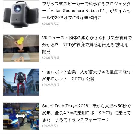
フリップ式スピーカーで変形するプロジェクタ
ー「Anker Soundcore Nebula P1i」がタイムセ
ールで20％オフの3万9990円に
(
2026/5/22
)
VRニュース：物体の柔らかさや粘り気が視覚で
分かる!? NTTが“視覚で質感を伝える”技術を
開発
(
2026/5/13
)
中国ロボット企業、人が搭乗できる量産可能な
変形ロボット「GD01」公開
(
2026/5/12
)
SusHi Tech Tokyo 2026：車から人型へ50秒で
変形、全長4.7mの乗用ロボ「SR-01」に乗って
きた まるでトランスフォーマー？
(
2026/5/7
)