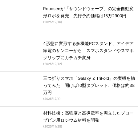
Robosenが「サウンドウェーブ」の完全自動変
形ロボを発売 先行予約価格は15万2900円
(
2025/12/16
)
4形態に変形する多機能PCスタンド、アイデア
家電のサンコーから スマホスタンドやスマホ
グリップにカチカチ変身
(
2025/12/12
)
三つ折りスマホ「Galaxy Z TriFold」の実機を触
ってみた 開けば10型タブレット、価格は約38
万円
(
2025/12/4
)
材料技術：高強度と高導電率を両立したプロー
ブピン用ロジウム材料を開発
(
2025/11/28
)