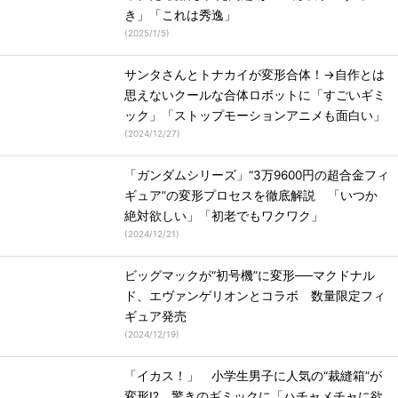
き」「これは秀逸」
(
2025/1/5
)
サンタさんとトナカイが変形合体！→自作とは
思えないクールな合体ロボットに「すごいギミ
ック」「ストップモーションアニメも面白い」
(
2024/12/27
)
「ガンダムシリーズ」“3万9600円の超合金フィ
ギュア”の変形プロセスを徹底解説 「いつか
絶対欲しい」「初老でもワクワク」
(
2024/12/21
)
ビッグマックが“初号機”に変形──マクドナル
ド、エヴァンゲリオンとコラボ 数量限定フィ
ギュア発売
(
2024/12/19
)
「イカス！」 小学生男子に人気の“裁縫箱”が
変形!? 驚きのギミックに「ハチャメチャに欲