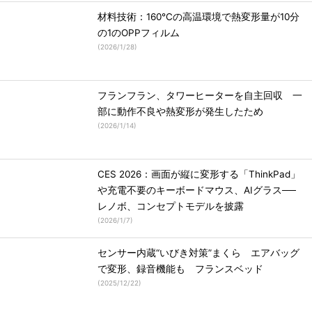
材料技術：160℃の高温環境で熱変形量が10分
の1のOPPフィルム
(
2026/1/28
)
フランフラン、タワーヒーターを自主回収 一
部に動作不良や熱変形が発生したため
(
2026/1/14
)
CES 2026：画面が縦に変形する「ThinkPad」
や充電不要のキーボードマウス、AIグラス──
レノボ、コンセプトモデルを披露
(
2026/1/7
)
センサー内蔵“いびき対策”まくら エアバッグ
で変形、録音機能も フランスベッド
(
2025/12/22
)