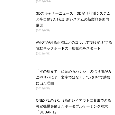
(
2025/9/24
)
3Dスキャナーニュース：3D変形計測システム
と半自動3D形状計測システムの新製品を国内
展開
(
2025/9/19
)
AVIOTが河森正治氏とのコラボで“3段変形”する
電動キックボードの一般販売をスタート
(
2025/8/15
)
「次の駅まで」に読めるハナシ：のぼり旗がカ
ニやサバに？ 文字ではなく、“カタチ”で勝負
に出た理由
(
2025/8/10
)
ONEXPLAYER、2画面レイアウトに変形できる
可変機構を備えたポータブルゲーミング端末
「SUGAR 1」