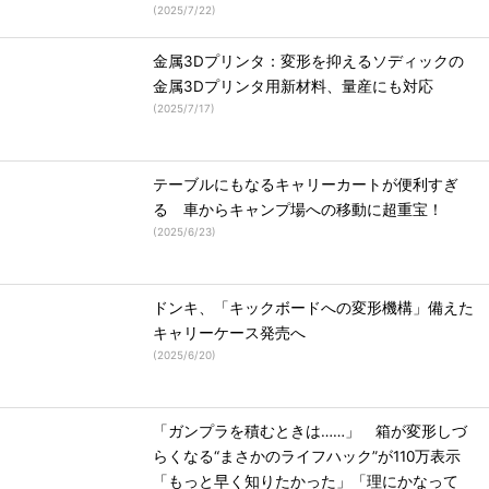
(
2025/7/22
)
金属3Dプリンタ：変形を抑えるソディックの
金属3Dプリンタ用新材料、量産にも対応
(
2025/7/17
)
テーブルにもなるキャリーカートが便利すぎ
る 車からキャンプ場への移動に超重宝！
(
2025/6/23
)
ドンキ、「キックボードへの変形機構」備えた
キャリーケース発売へ
(
2025/6/20
)
「ガンプラを積むときは……」 箱が変形しづ
らくなる“まさかのライフハック”が110万表示
「もっと早く知りたかった」「理にかなって