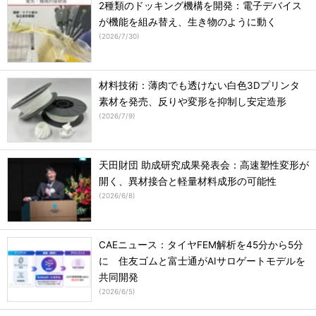
2種類のドッキング機構を開発：電子デバイス
が機能を組み替え、生き物のように動く
(
2026/7/30
)
材料技術：薄肉でも透けない白色3Dプリンタ
素材を発売、反りや変形を抑制し安定造形
(
2026/7/9
)
天田財団 助成研究成果発表会：高速塑性変形が
開く、異材接合と軽量材料成形の可能性
(
2026/6/8
)
CAEニュース：タイヤFEM解析を45分から5分
に 住友ゴムと富士通がAIサロゲートモデルを
共同開発
(
2026/6/5
)