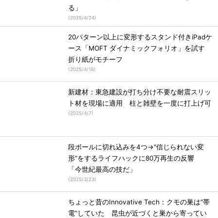
る」
(
2025/4/24
)
20パターン以上に変形するスタンド付きiPadケ
ース「MOFT ダイナミックフォリオ」を試す
折り紙がモチーフ
(
2025/4/16
)
新建材：東急建設が打ち分け不要な耐震スリッ
ト材を現場に適用 柱と雑壁を一度に打上げ可
(
2025/4/7
)
段ボールに切れ込みを4つ→“信じられない変
形”をするライフハックに80万再生の反響
「今世紀最高の技だ」
(
2025/3/23
)
ちょっと昔のInnovative Tech：クモの巣は“帯
電”していた 昆虫が近づくと巣から寄ってい