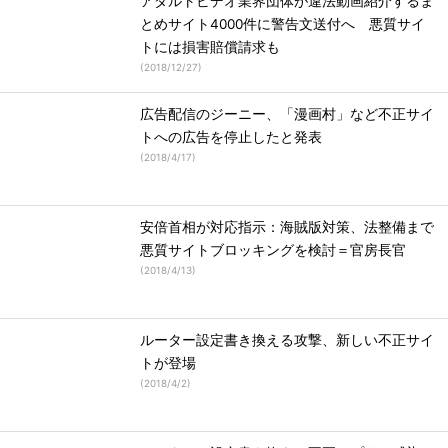
アダルトビデオ業界団体が違法動画紹介するま
とめサイト4000件に警告文送付へ 悪質サイ
トには損害賠償請求も
(
2018/12/27
)
広告配信のジーニー、「漫画村」など不正サイ
トへの広告を停止したと発表
(
2018/4/17
)
安倍首相が対応指示：海賊版対策、法整備まで
悪質サイトブロッキングを検討＝官房長官
(
2018/4/13
)
ルーター設定書き換える攻撃、新しい不正サイ
トが登場
(
2018/4/2
)