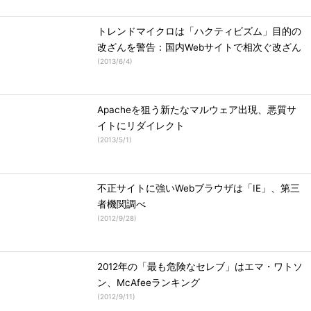
トレンドマイクロは「ハクティビズム」目的の
改ざんを警告：国内Webサイトで相次ぐ改ざん
(
2013/6/4
)
Apacheを狙う新たなマルウェア出現、悪質サ
イトにリダイレクト
(
2013/5/1
)
不正サイトに強いWebブラウザは「IE」、第三
者機関調べ
(
2012/9/28
)
2012年の「最も危険なセレブ」はエマ・ワトソ
ン、McAfeeランキング
(
2012/9/11
)