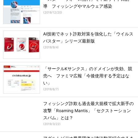
導 フィッシングやマルウェア感染
(
2019/12/20
)
AI技術でネット詐欺対策を強化した「ウイルス
バスター」シリーズ最新版
(
2019/9/4
)
「サークルKサンクス」のドメインが失効、競
売へ ファミマ広報「今後使用する予定はな
い」
(
2019/6/7
)
フィッシング詐欺も過去最大規模で拡大新手の
攻撃「Roaming Mantis」「セクストーション
スパム」とは？
(
2019/3/22
)