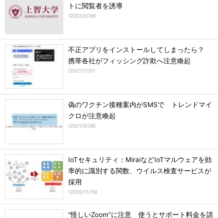
トに閲覧者を誘導
(
2022/2/26
)
不正アプリをインストールしてしまったら？
携帯各社がフィッシング詐欺へ注意喚起
(
2021/7/21
)
偽のワクチン接種案内がSMSで トレンドマイ
クロが注意喚起
(
2021/5/28
)
IoTセキュリティ：MiraiなどIoTマルウェアを効
率的に識別する関数、ウイルス検査サービスが
採用
(
2020/11/16
)
“怪しいZoom”に注意 使うとサポート料金を請