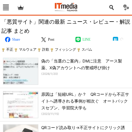
「悪質サイト」関連の最新 ニュース・レビュー・解説
記事 まとめ
Share
Post
LINE
不正
マルウェア
詐欺
フィッシング
スパム
偽の「当選のご案内」DMに注意 アース製
薬、X偽アカウントへの警戒呼び掛け
(
2026/1/20
)
原因は「短縮URL」か？ QRコードから不正サ
イトへ誘導される事例が相次ぐ オートバック
スセブン、学習院大学も
(
2023/11/15
)
QRコード読み取り→不正サイトにクリック誘