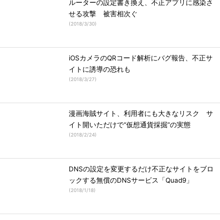
ルーターの設定書き換え、不正アプリに感染さ
せる攻撃 被害相次ぐ
(
2018/3/30
)
iOSカメラのQRコード解析にバグ報告、不正サ
イトに誘導の恐れも
(
2018/3/27
)
漫画海賊サイト、利用者にも大きなリスク サ
イト開いただけで“仮想通貨採掘”の実態
(
2018/2/24
)
DNSの設定を変更するだけ不正なサイトをブロ
ックする無償のDNSサービス「Quad9」
(
2018/1/18
)