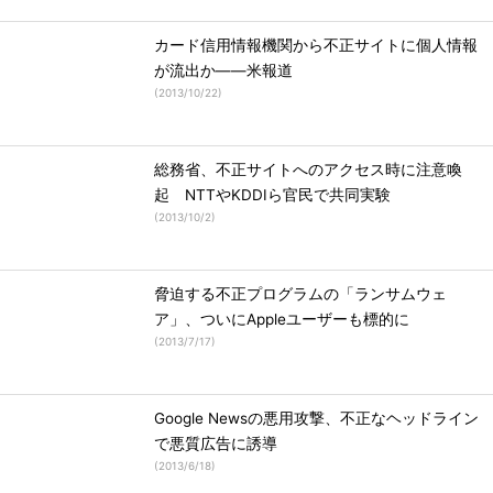
カード信用情報機関から不正サイトに個人情報
が流出か――米報道
(
2013/10/22
)
総務省、不正サイトへのアクセス時に注意喚
起 NTTやKDDIら官民で共同実験
(
2013/10/2
)
脅迫する不正プログラムの「ランサムウェ
ア」、ついにAppleユーザーも標的に
(
2013/7/17
)
Google Newsの悪用攻撃、不正なヘッドライン
で悪質広告に誘導
(
2013/6/18
)