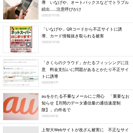
導 いなげや、オートバックスなどでトラブル
続出……注意呼びかけ
(
2023/11/15
)
「いなげや」QRコードから不正サイトに誘
導、カード情報抜き取られる被害
(
2023/11/10
)
「さくらのクラウド」かたるフィッシングに注
意 料金支払いに問題があるとかたり不正サイ
トに誘導
(
2022/6/17
)
auをかたる不審なメールにご用心 「重要なお
知らせ【月間のデータ通信量の通信速度制
限】」の件名で
(
2022/4/12
)
上智大Webサイトが改ざん被害に 不正なサイ