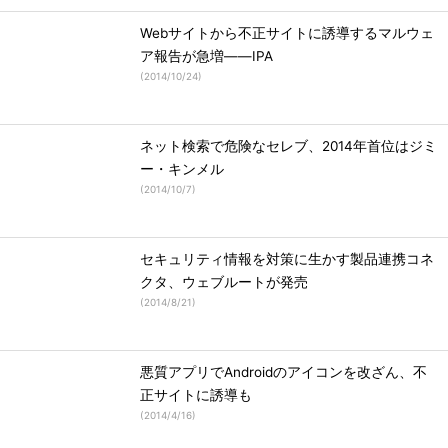
Webサイトから不正サイトに誘導するマルウェ
ア報告が急増――IPA
(
2014/10/24
)
ネット検索で危険なセレブ、2014年首位はジミ
ー・キンメル
(
2014/10/7
)
セキュリティ情報を対策に生かす製品連携コネ
クタ、ウェブルートが発売
(
2014/8/21
)
悪質アプリでAndroidのアイコンを改ざん、不
正サイトに誘導も
(
2014/4/16
)