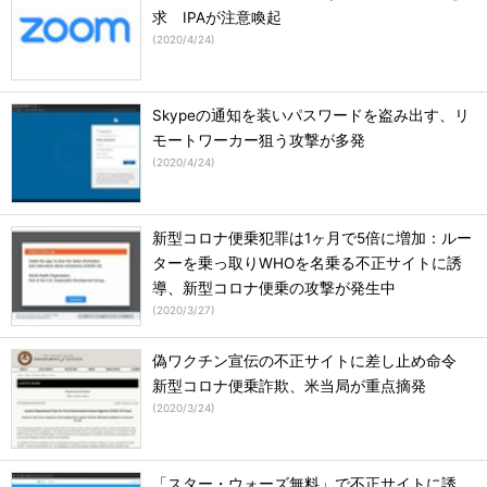
求 IPAが注意喚起
(
2020/4/24
)
Skypeの通知を装いパスワードを盗み出す、リ
モートワーカー狙う攻撃が多発
(
2020/4/24
)
新型コロナ便乗犯罪は1ヶ月で5倍に増加：ルー
ターを乗っ取りWHOを名乗る不正サイトに誘
導、新型コロナ便乗の攻撃が発生中
(
2020/3/27
)
偽ワクチン宣伝の不正サイトに差し止め命令
新型コロナ便乗詐欺、米当局が重点摘発
(
2020/3/24
)
「スター・ウォーズ無料」で不正サイトに誘