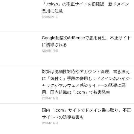
「.tokyo」の不正サイトを初確認、新ドメイン
悪用に注意
(
2015/2/18
)
Google配信のAdSenseで悪用発生、不正サイト
に誘導される
(
2015/1/16
)
対策は脆弱性対応やアカウント管理、書き換え
に「気付く」手段の併用も：ドメイン名ハイジ
ャックがマルウェア感染サイトへの誘導に悪
用、国内組織の「.com」で被害発生
(
2014/11/5
)
国内「.com」サイトでドメイン乗っ取り、不正
サイトへの誘導被害も
(
2014/11/5
)