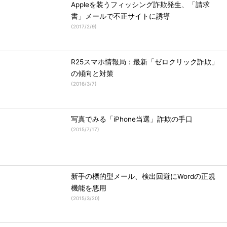
Appleを装うフィッシング詐欺発生、「請求
書」メールで不正サイトに誘導
(
2017/2/9
)
R25スマホ情報局：最新「ゼロクリック詐欺」
の傾向と対策
(
2016/3/7
)
写真でみる「iPhone当選」詐欺の手口
(
2015/7/17
)
新手の標的型メール、検出回避にWordの正規
機能を悪用
(
2015/3/20
)