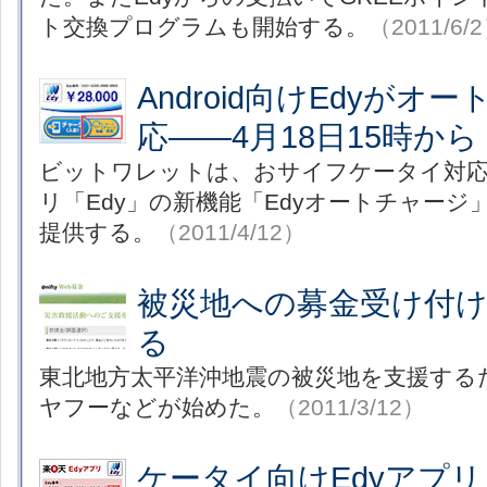
ト交換プログラムも開始する。
（2011/6/
Android向けEdyがオ
応――4月18日15時から
ビットワレットは、おサイフケータイ対応An
リ「Edy」の新機能「Edyオートチャージ」
提供する。
（2011/4/12）
被災地への募金受け付
る
東北地方太平洋沖地震の被災地を支援する
ヤフーなどが始めた。
（2011/3/12）
ケータイ向けEdyアプ