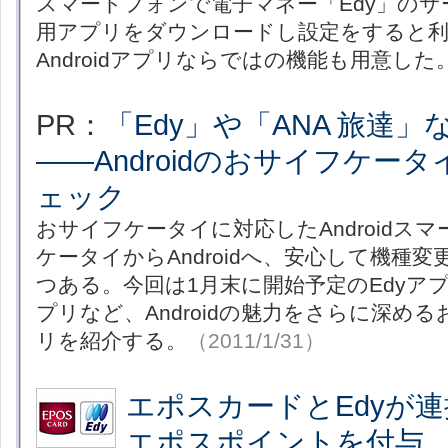
スマートフォンで電子マネー「Edy」の
用アプリをダウンロードし設定をすると利
Androidアプリならではの機能も用意した
PR：
「Edy」や「ANA 旅達
――Androidのおサイフケー
ェック
おサイフケータイに対応したAndroidス
ケータイからAndroidへ、安心して機種
つある。今回は1月末に開始予定のEdyアプ
プリなど、Androidの魅力をさらに深め
リを紹介する。
（2011/1/31）
エポスカードとEdyが連
エポスポイントを付与