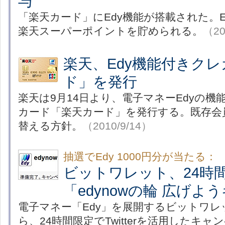
与
「楽天カード」にEdy機能が搭載された。
楽天スーパーポイントを貯められる。
（20
楽天、Edy機能付きク
ド」を発行
楽天は9月14日より、電子マネーEdyの
カード「楽天カード」を発行する。既存会
替える方針。
（2010/9/14）
抽選でEdy 1000円分が当たる：
ビットワレット、24時
「edynowの輪 広げ
電子マネー「Edy」を展開するビットワレッ
ら、24時間限定でTwitterを活用したキ