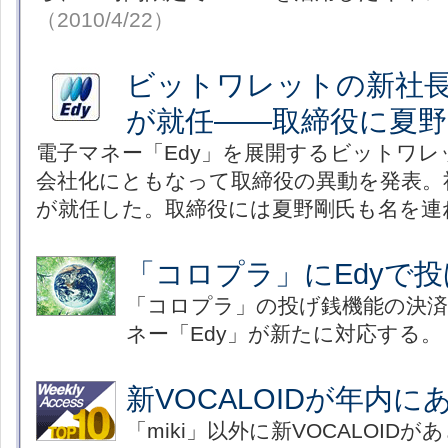
（2010/4/22）
ビットワレットの新社
が就任――取締役に夏野
電子マネー「Edy」を展開するビットワレ
会社化にともなって取締役の異動を発表。
が就任した。取締役には夏野剛氏も名を連
「コロプラ」にEdyで
「コロプラ」の投げ銭機能の決済
ネー「Edy」が新たに対応する。
新VOCALOIDが年内に
「miki」以外に新VOCALOID