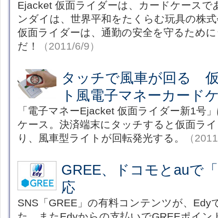
Ejacket 仮面ライダーは、カードケース
ンダイは、世界平和をたくらむ玩具の株式会社
仮面ライダーは、通勤の安全を守るために
だ！
（2011/6/9）
タッチで風車が回る 
ト風電子マネーカード
「電子マネーEjacket 仮面ライダー新1
ケース。決済端末にタッチすると仮面ライ
り、風車型ライトが回転発光する。
（2011
GREE、ドコモとauで「
応
SNS「GREE」の有料コンテンツが、Ed
た。またEdyからの支払いでGREEポイ