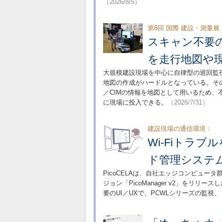
（2026/8/5）
第8回 国際 建設・測量展
スキャン不要の
を走行地図や
大規模建設現場を中心に自律型の巡回監
地図の作成がハードルとなっている。その点、
／CIMの情報を地図として用いるため
に現場に投入できる。
（2026/7/31）
建設現場の通信環境：
Wi-Fiトラブ
ド管理システ
PicoCELAは、自社エッジコンピュ
ジョン「PicoManager v2」をリ
要のUI／UXで、PCWLシリーズの監