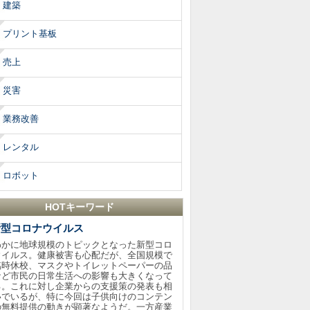
建築
プリント基板
売上
災害
業務改善
レンタル
ロボット
HOTキーワード
新型コロナウイルス
わかに地球規模のトピックとなった新型コロ
ウイルス。健康被害も心配だが、全国規模で
臨時休校、マスクやトイレットペーパーの品
など市民の日常生活への影響も大きくなって
る。これに対し企業からの支援策の発表も相
いでいるが、特に今回は子供向けのコンテン
の無料提供の動きが顕著なようだ。一方産業