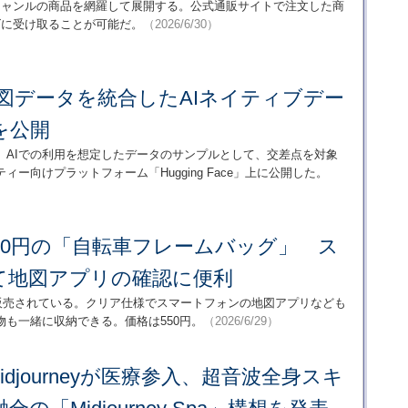
ジャンルの商品を網羅して展開する。公式通販サイトで注文した商
ズに受け取ることが可能だ。
（2026/6/30）
図データを統合したAIネイティブデー
を公開
、AIでの利用を想定したデータのサンプルとして、交差点を対象
ー向けプラットフォーム「Hugging Face」上に公開した。
】550円の「自転車フレームバッグ」 ス
て地図アプリの確認に便利
が販売されている。クリア仕様でスマートフォンの地図アプリなども
も一緒に収納できる。価格は550円。
（2026/6/29）
idjourneyが医療参入、超音波全身スキ