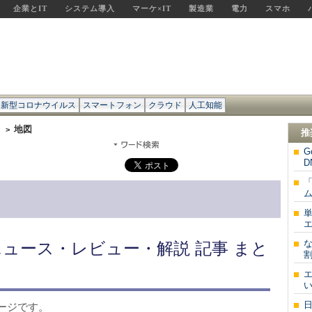
企業とIT
システム導入
マーケ×IT
製造業
電力
スマホ
新型コロナウイルス
スマートフォン
クラウド
人工知能
チ
地図
>
推
G
「
ム
エ
な
ニュース・レビュー・解説 記事 まと
割
い
ージです。