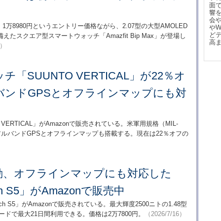
面
響
会
ドから、1万8980円というエントリー価格ながら、2.07型の大型AMOLED
や
ど
スクエア型スマートウォッチ「Amazfit Bip Max」が登場し
高
4）
「SUUNTO VERTICAL」が22％オ
バンドGPSとオフラインマップにも対
VERTICAL」がAmazonで販売されている。米軍用規格（MIL-
ュアルバンドGPSとオフラインマップも搭載する。現在は22％オフの
駆動、オフラインマップにも対応した
tch S5」がAmazonで販売中
atch S5」がAmazonで販売されている。最大輝度2500ニトの1.48型
ードで最大21日間利用できる。価格は2万7800円。
（2026/7/16）