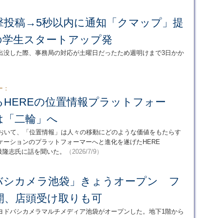
撃投稿→5秒以内に通知「クマップ」提
の学生スタートアップ発
出没した際、事務局の対応が土曜日だったため週明けまで3日かか
ー：
るHEREの位置情報プラットフォー
は「二輪」へ
において、「位置情報」は人々の移動にどのような価値をもたらす
ケーションのプラットフォーマーへと進化を遂げたHERE
める枝隆志氏に話を聞いた。
（2026/7/9）
バシカメラ池袋」きょうオープン フ
開、店頭受け取りも可
ヨドバシカメラマルチメディア池袋がオープンした。地下1階から