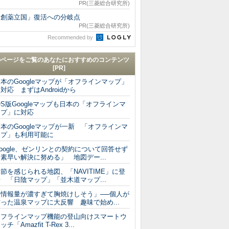
PR(三菱総合研究所)
「創薬立国」復活への分岐点
PR(三菱総合研究所)
Recommended by
のページをご覧のあなたにおすすめのコンテンツ
[PR]
本のGoogleマップが「オフラインマップ」
対応 まずはAndroidから
OS版Googleマップも日本の「オフラインマ
ップ」に対応
本のGoogleマップが一新 「オフラインマ
ップ」も利用可能に
oogle、ゼンリンとの契約について回答せず
素早い解決に努める」 地図デー...
節を感じられる地図、「NAVITIME」に登
 「日陰マップ」「並木道マップ...
「情報量が濃すぎて胸焼けしそう」──個人が
った温泉マップに大反響 趣味で始め...
オフラインマップ機能の登山向けスマートウ
ッチ「Amazfit T-Rex 3...