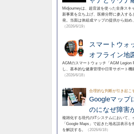
ャナとサウナ融合
Midjourneyは、超音波を使った全身スキ
新事業を立ち上げ、医療分野に参入する
発。当面は体組成マップの提供から始め
（2026/6/19）
スマートウォッチ
オフライン地図
AGMのスマートウォッチ「AGM Legio
し、基本的な健康管理や日常サポート機能
（2026/6/18）
合理的な判断が引き起こ
Googleマ
のになぜ障害
複雑化する現代のITシステムにおいて
「Google Maps」で起きた地名誤
を解説する。
（2026/6/18）