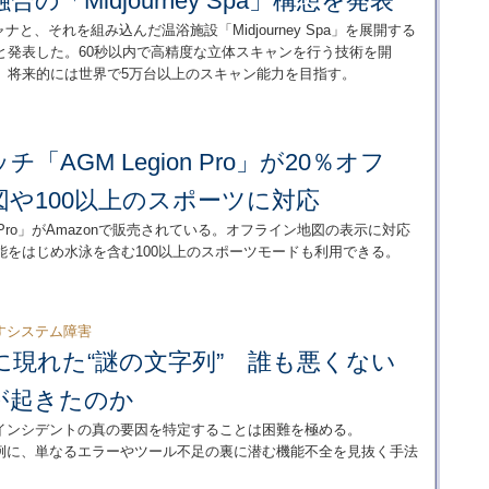
の「Midjourney Spa」構想を発表
ャナと、それを組み込んだ温浴施設「Midjourney Spa」を展開する
と発表した。60秒以内で高精度な立体スキャンを行う技術を開
、将来的には世界で5万台以上のスキャン能力を目指す。
「AGM Legion Pro」が20％オフ
や100以上のスポーツに対応
n Pro」がAmazonで販売されている。オフライン地図の表示に対応
をはじめ水泳を含む100以上のスポーツモードも利用できる。
すシステム障害
ップに現れた“謎の文字列” 誰も悪くない
が起きたのか
、インシデントの真の要因を特定することは困難を極める。
表示を例に、単なるエラーやツール不足の裏に潜む機能不全を見抜く手法