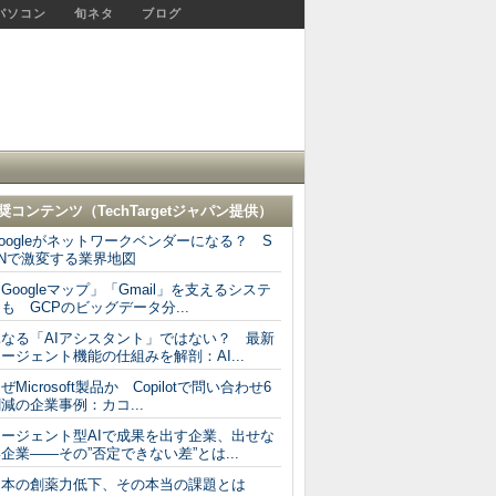
パソコン
旬ネタ
ブログ
奨コンテンツ（
TechTargetジャパン
提供）
oogleがネットワークベンダーになる？ S
DNで激変する業界地図
Googleマップ」「Gmail」を支えるシステ
も GCPのビッグデータ分...
単なる「AIアシスタント」ではない？ 最新
ージェント機能の仕組みを解剖：AI...
ぜMicrosoft製品か Copilotで問い合わせ6
減の企業事例：カコ...
エージェント型AIで成果を出す企業、出せな
企業――その”否定できない差”とは...
日本の創薬力低下、その本当の課題とは