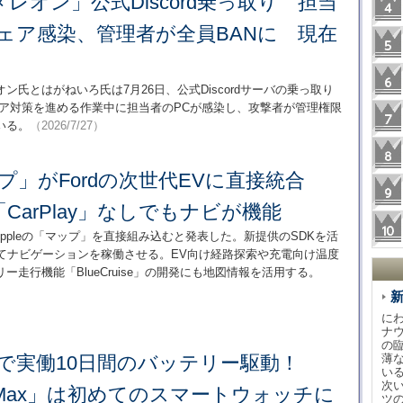
レオン」公式Discord乗っ取り 担当
ェア感染、管理者が全員BANに 現在
氏とはがねいろ氏は7月26日、公式Discordサーバの乗っ取り
ェア対策を進める作業中に担当者のPCが感染し、攻撃者が管理権限
いる。
（2026/7/27）
ップ」がFordの次世代EVに直接統合
CarPlay」なしでもナビが機能
V基盤にAppleの「マップ」を直接組み込むと発表した。新提供のSDKを活
としてナビゲーションを稼働させる。EV向け経路探索や充電向け温度
ー走行機能「BlueCruise」の開発にも地図情報を活用する。
に
ナ
の
りで実働10日間のバッテリー駆動！
薄
い
次
 Bip Max」は初めてのスマートウォッチに
ツ