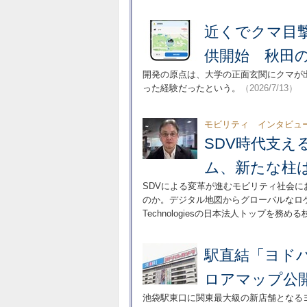
近くでクマ目
供開始 秋田
開発の原点は、大学の正面玄関にクマが
った経験だったという。
（2026/7/13）
モビリティ インタビュ
SDV時代支え
ム、新たな柱
SDVによる変革が進むモビリティ社会
のか。デジタル地図からグローバルなロ
Technologiesの日本法人トップを務
駅直結「ヨド
ロアマップ公
池袋駅東口に関東最大級の新店舗となる