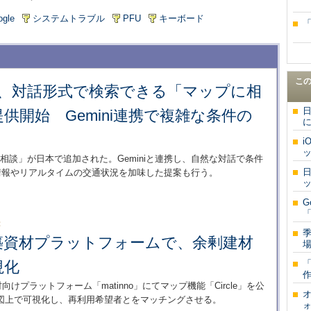
ogle
システムトラブル
PFU
キーボード
こ
マップ、対話形式で検索できる「マップに相
日
供開始 Gemini連携で複雑な条件の
に
i
プに相談」が日本で追加された。Geminiと連携し、自然な対話で条件
日
約情報やリアルタイムの交通状況を加味した提案も行う。
G
「
：
季
築資材プラットフォームで、余剰建材
場
視化
作
資材向けプラットフォーム「matinno」にてマップ機能「Circle」を公
図上で可視化し、再利用希望者とをマッチングさせる。
ォ