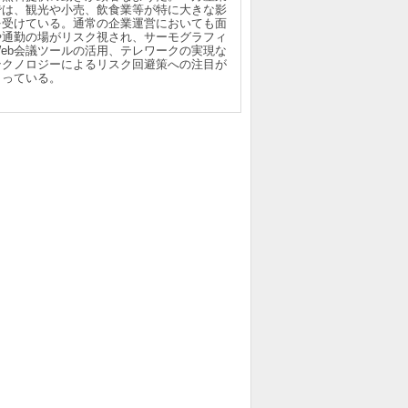
では、観光や小売、飲食業等が特に大きな影
を受けている。通常の企業運営においても面
や通勤の場がリスク視され、サーモグラフィ
Web会議ツールの活用、テレワークの実現な
テクノロジーによるリスク回避策への注目が
まっている。