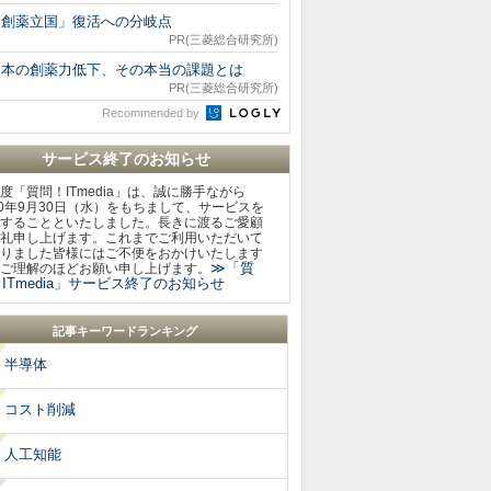
「創薬立国」復活への分岐点
PR(三菱総合研究所)
日本の創薬力低下、その本当の課題とは
PR(三菱総合研究所)
Recommended by
サービス終了のお知らせ
度「質問！ITmedia」は、誠に勝手ながら
20年9月30日（水）をもちまして、サービスを
することといたしました。長きに渡るご愛顧
礼申し上げます。これまでご利用いただいて
りました皆様にはご不便をおかけいたします
≫「質
ご理解のほどお願い申し上げます。
ITmedia」サービス終了のお知らせ
記事キーワードランキング
半導体
コスト削減
人工知能