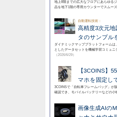
地上8階までの広大なフロアにあらゆる
品を地下1階の専用カウンターでスムー
自動運転技術：
高精度3次元地
タのサンプル
ダイナミックマッププラットフォームは
としたデータセットを機械学習コミュニティ
（2026/6/29）
【3COINS
マホを固定し
3COINSで「自転車フレームバッグ」
確認でき、モバイルバッテリーなどの小物
画像生成AIのM