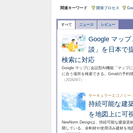
関連キーワード
開発プロセス
Go
すべて
ニュース
レビュー
Google 
談」を日本で提
検索に対応
Google マップに会話型AI機能「マッ
に合う場所を検索できる。Gmailの予
（2026/8/7）
サーキュラーエコノミー
持続可能な建
を地図上に可
NewNorm Designは、持続可能な建築
開している。余剰材や使用済み建材を地