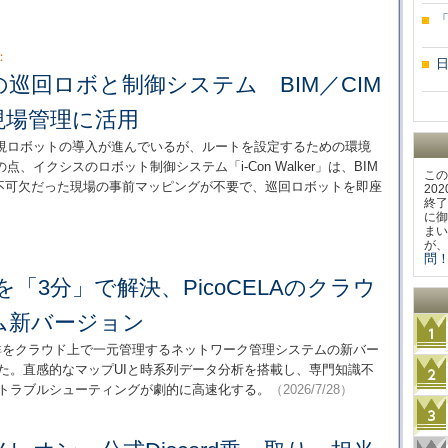
：
巡回ロボと制御システム BIM／CIM
現場管理に活用
視ロボットの導入が進んでいるが、ルートを設定するための環境
イクシスのロボット制御システム「i-Con Walker」は、BIM
この
、不可欠だった現場の事前マッピングが不要で、巡回ロボットを即座
20
終了
に御
まい
が、
問！
ルを「3分」で解決、PicoCELAのクラウ
ム新バージョン
ータ群をクラウド上で一元管理するネットワーク管理システムの新バー
リースした。直感的なマップUIと時系列データ分析を搭載し、専門知識不
視、トラブルシューティングが劇的に高速化する。
（2026/7/28）