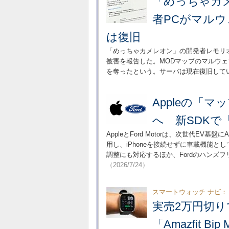
「めっちゃカメ
者PCがマルウ
は復旧
「めっちゃカメレオン」の開発者レモリオン
被害を報告した。MODマップのマルウ
を奪ったという。サーバは現在復旧して
Appleの「マ
へ 新SDKで「
AppleとFord Motorは、次世代E
用し、iPhoneを接続せずに車載機能
調整にも対応するほか、Fordのハンズフリ
（2026/7/24）
スマートウォッチ ナビ：
実売2万円切
「Amazfit