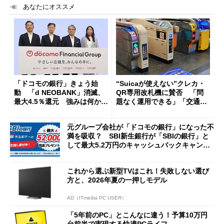
あなたにオススメ
「ドコモの銀行」きょう始
“Suicaが使えない”クレカ・
動 「d NEOBANK」消滅、
QR専用改札機に賛否 「問
最大4.5％還元 強みは何か解
題なく運用できる」「交通系I
説
Cの方がスムーズ」
元グループ会社が「ドコモの銀行」になった不
満を吸収？ SBI新生銀行が「SBIの銀行」と
して最大5.2万円のキャッシュバックキャンペ
ーンを開催
これから選ぶ新型TVはこれ！失敗しない選び
方と、2026年夏の一押しモデル
AD（ITmedia PC USER）
「5年前のPC」とこんなに違う！予算10万円
台前半で実現する快適PCライフ