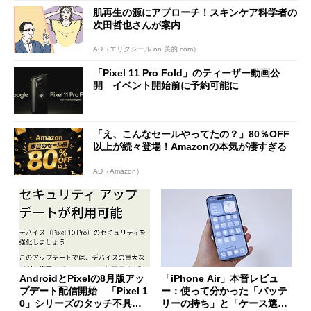
肌再生の源にアプローチ！スキンケア科学者の
次田哲也さんが案内
AD（エリクシール on 美的.com）
「Pixel 11 Pro Fold」のティーザー動画公
開 イベント開始前に予約可能に
「え、こんなセールやってたの？」80％OFF
以上が続々登場！Amazonの本気が凄すぎる
AD（Amazon）
AndroidとPixelの8月版アッ
「iPhone Air」本音レビュ
プデート配信開始 「Pixel 1
ー：使って分かった「バッテ
0」シリーズのタッチ不具合
リーの持ち」と「ケース選