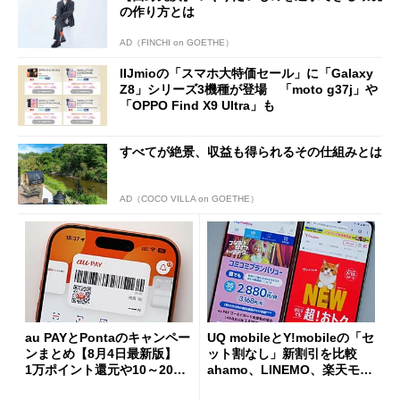
の作り方とは
AD（FINCHI on GOETHE）
IIJmioの「スマホ大特価セール」に「Galaxy
Z8」シリーズ3機種が登場 「moto g37j」や
「OPPO Find X9 Ultra」も
すべてが絶景、収益も得られるその仕組みとは
AD（COCO VILLA on GOETHE）
au PAYとPontaのキャンペー
UQ mobileとY!mobileの「セ
ンまとめ【8月4日最新版】
ット割なし」新割引を比較
1万ポイント還元や10～20％
ahamo、LINEMO、楽天モバ
還元あり
イルよりもお得？