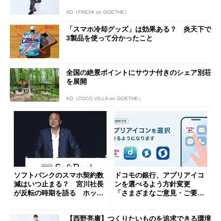
AD（FINCHI on GOETHE）
「スマホ冷却グッズ」は効果ある？ 炎天下で
3製品を使って分かったこと
全国の絶景ポイントにサウナ付きのシェア別荘
を展開
AD（COCO VILLA on GOETHE）
ソフトバンクのスマホ契約数
ドコモの銀行、アプリアイコ
減はいつ止まる？ 宮川社長
ンを選べるよう方針変更
が反転の時期を語る ホッピ
「さまざまなご意見・ご要望
ング対策は「真剣にやりすぎ
を踏まえ」
た」
【西野亮廣】つくりたいものを追求できる環境