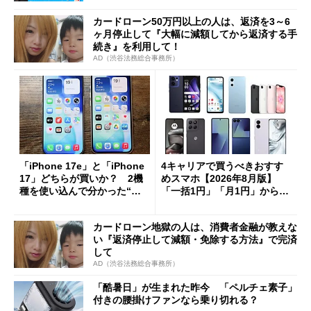
カードローン50万円以上の人は、返済を3～6
ヶ月停止して『大幅に減額してから返済する手
続き』を利用して！
AD（渋谷法務総合事務所）
「iPhone 17e」と「iPhone
4キャリアで買うべきおすす
17」どちらが買いか？ 2機
めスマホ【2026年8月版】
種を使い込んで分かった“ス
「一括1円」「月1円」からお
ペック表にない違い”
得なiPhone／Pixel／Galaxy
まで
カードローン地獄の人は、消費者金融が教えな
い『返済停止して減額・免除する方法』で完済
して
AD（渋谷法務総合事務所）
「酷暑日」が生まれた昨今 「ペルチェ素子」
付きの腰掛けファンなら乗り切れる？