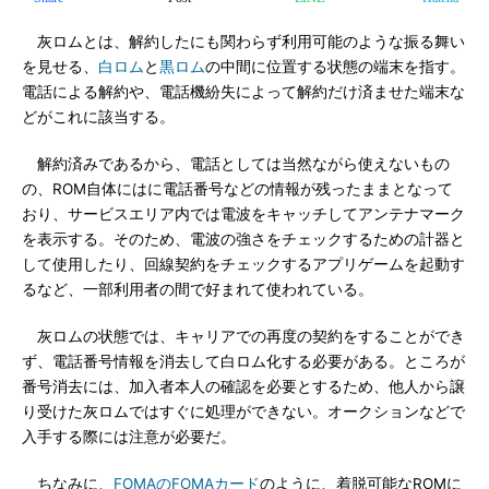
灰ロムとは、解約したにも関わらず利用可能のような振る舞い
を見せる、
白ロム
と
黒ロム
の中間に位置する状態の端末を指す。
電話による解約や、電話機紛失によって解約だけ済ませた端末な
どがこれに該当する。
解約済みであるから、電話としては当然ながら使えないもの
の、ROM自体にはに電話番号などの情報が残ったままとなって
おり、サービスエリア内では電波をキャッチしてアンテナマーク
を表示する。そのため、電波の強さをチェックするための計器と
して使用したり、回線契約をチェックするアプリゲームを起動す
るなど、一部利用者の間で好まれて使われている。
灰ロムの状態では、キャリアでの再度の契約をすることができ
ず、電話番号情報を消去して白ロム化する必要がある。ところが
番号消去には、加入者本人の確認を必要とするため、他人から譲
り受けた灰ロムではすぐに処理ができない。オークションなどで
入手する際には注意が必要だ。
ちなみに、
FOMAのFOMAカード
のように、着脱可能なROMに