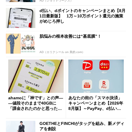
AD（ショットワークス）
d払い、dポイントのキャンペーンまとめ【8月
1日最新版】 1万～10万ポイント還元の施策
がめじろ押し
肌悩みの根本改善には“基底膜”！
AD（エリクシール on 美的.com）
ahamoに「神です」との声―
あなたの街の「スマホ決済」
―値段そのままで40GBに
キャンペーンまとめ【2026年
「課金されたのかと思った」
8月版】～PayPay、d払い、a
と戸惑いも
u PAY、楽天ペイ
GOETHEとFINCHIがタッグを組み、新メディ
アを創設