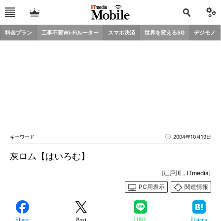
料金プラン
工事不要Wi-Fiルーター
スマホ決済
世界を変える5G
デジモノ
キーワード
2004年10月19日
灰ロム【はいろむ】
[江戸川，ITmedia]
PC用表示
関連情報
Share
Post
LINE
Hatena