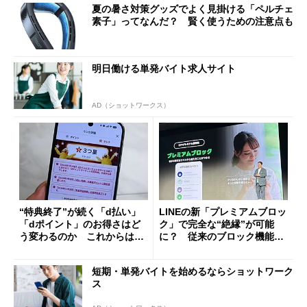
夏の暑さ対策グッズでよく見掛ける「ペルチェ
素子」ってなんだ？ 賢く使うための注意点も
明日働ける単発バイト求人サイト
AD（ショットワークス）
“特典終了”が続く「d払い」
LINEの新「プレミアムブロッ
「dポイント」のお得さはど
ク」で完全な“絶縁”が可能
う変わるのか これからは
に？ 従来のブロック機能と
「dカード」の利用が得策？
の決定的な違い
短期・単発バイトを始めるならショットワーク
ス