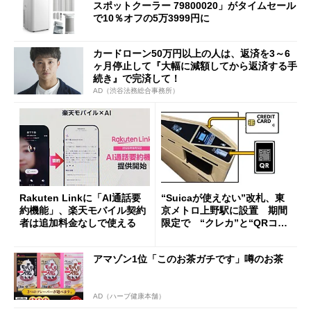
スポットクーラー 79800020」がタイムセール
で10％オフの5万3999円に
カードローン50万円以上の人は、返済を3～6
ヶ月停止して『大幅に減額してから返済する手
続き』で完済して！
AD（渋谷法務総合事務所）
Rakuten Linkに「AI通話要
“Suicaが使えない”改札、東
約機能」、楽天モバイル契約
京メトロ上野駅に設置 期間
者は追加料金なしで使える
限定で “クレカ”と“QRコー
ド”専用
アマゾン1位「このお茶ガチです」噂のお茶
AD（ハーブ健康本舗）