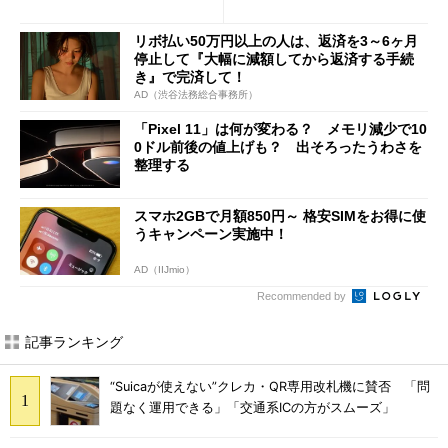
修正やGPU性能改善なども
び」の悩ましさ
リボ払い50万円以上の人は、返済を3～6ヶ月
停止して『大幅に減額してから返済する手続
き』で完済して！
AD（渋谷法務総合事務所）
「Pixel 11」は何が変わる？ メモリ減少で10
0ドル前後の値上げも？ 出そろったうわさを
整理する
スマホ2GBで月額850円～ 格安SIMをお得に使
うキャンペーン実施中！
AD（IIJmio）
Recommended by
記事ランキング
“Suicaが使えない”クレカ・QR専用改札機に賛否 「問
題なく運用できる」「交通系ICの方がスムーズ」