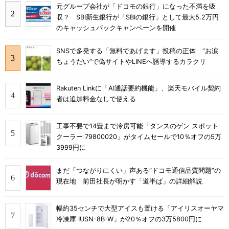
元グループ会社が「ドコモの銀行」になった不満を吸
収？ SBI新生銀行が「SBIの銀行」として最大5.2万円
のキャッシュバックキャンペーンを開催
SNSで多発する「無料であげます」投稿の正体 “お涙
ちょうだい”で偽サイトやLINEへ誘導するカラクリ
Rakuten Linkに「AI通話要約機能」、楽天モバイル契約
者は追加料金なしで使える
工事不要で14畳まで冷房可能「タンスのゲン スポット
クーラー 79800020」がタイムセールで10％オフの5万
3999円に
まだ「つながりにくい」声ある“ドコモ通信品質問題”の
現在地 前田社長が明かす「道半ば」の詳細解説
幅約35センチで大型アイスも置ける「アイリスオーヤマ
冷凍庫 IUSN-8B-W」が20％オフの3万5800円に