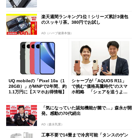
楽天週間ランキング1位！シリーズ累計3億包
のスッキリ茶。380円でお試し
AD（ハーブ健康本舗）
UQ mobileの「Pixel 10a（1
シャープが「AQUOS R11」
28GB）」がMNPで2年間、約
で挑む“価格高騰時代”のスマ
1.1万円に【スマホお得情報】
ホ戦略 「シェアを追うより
も既存ユーザーを大切に」
「気になっていた認知機能が菌で…」森永が開
発。感動の70代続出
AD（森永乳業）
工事不要で14畳まで冷房可能「タンスのゲン