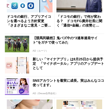
ドコモの銀行、アプリアイコ
「ドコモの銀行」で何が変わ
ンを選べるよう方針変更
る？ ドコモFG廣井社長に聞
「さまざまなご意見・ご要望
く「通信×金融」の攻勢とグ
を踏まえ」
ループ戦略
【競馬民騒然】鬼バズ中の“3連単連発サイ
ト”をガチで使ってみた
AD（ルーツ）
新しい「マイナアプリ」は8月25日から提供予
定 「マイナポータル」アプリのアップデート
として
SNSアカウントを着実に成長。実はみんなココ
使ってます。
AD（Dreaw合同会社）