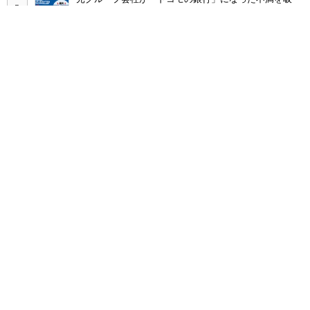
収？ SBI新生銀行が「SBIの銀行」として最大5.2万円
のキャッシュバックキャンペーンを開催
工事不要で14畳まで冷房可能「タンスのゲン スポット
クーラー 79800020」がタイムセールで10％オフの5万
3999円に
ソフトバンクのスマホ契約数減はいつ止まる？ 宮川社
長が反転の時期を語る ホッピング対策は「真剣にやり
すぎた」
「ドコモの銀行」きょう始動 「d NEOBANK」消滅、
最大4.5％還元 強みは何か解説
JR東日本「分かりにくい」新幹線券売機を改善へ な
ぜ、スマホではなく「駅での最短1分購入」を実現？
2026年の“本気”カメラスマホ「Xiaomi 17 Ultra」と
「OPPO Find X9 Ultra」、写りの違いを徹底比較してみ
た