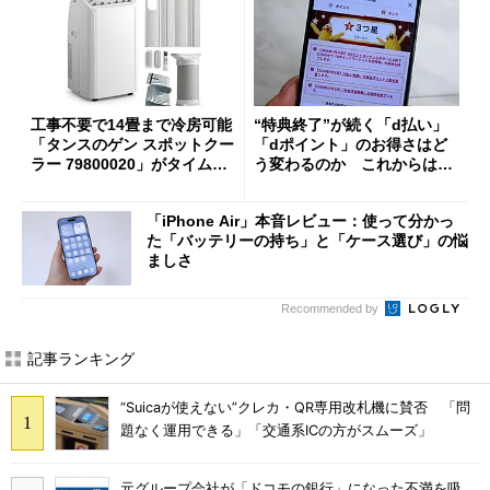
工事不要で14畳まで冷房可能
“特典終了”が続く「d払い」
「タンスのゲン スポットクー
「dポイント」のお得さはど
ラー 79800020」がタイムセ
う変わるのか これからは
ールで10％オフの5万3999円
「dカード」の利用が得策？
に
「iPhone Air」本音レビュー：使って分かっ
た「バッテリーの持ち」と「ケース選び」の悩
ましさ
Recommended by
記事ランキング
“Suicaが使えない”クレカ・QR専用改札機に賛否 「問
題なく運用できる」「交通系ICの方がスムーズ」
元グループ会社が「ドコモの銀行」になった不満を吸