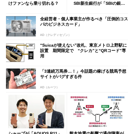
けファンなら乗り切れる？
SBI新生銀行が「SBIの銀
行」として最大5.2万円のキャ
ッシュバックキャンペーンを
全経営者・個人事業主が作るべき「圧倒的コス
開催
パのビジネスカード」
AD（クレディセゾン）
“Suicaが使えない”改札、東京メトロ上野駅に
設置 期間限定で “クレカ”と“QRコード”専
用
「3連続万馬券…！」今話題の稼げる競馬予想
サイトがバグすぎる件
AD（ルーツ）
シャープが「AQUOS R11」
熊本地震の影響で通信障害が