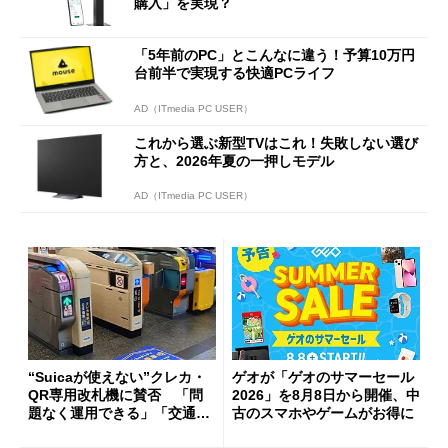
購入」を実現？
「5年前のPC」とこんなに違う！予算10万円
台前半で実現する快適PCライフ
AD（ITmedia PC USER）
これから選ぶ新型TVはこれ！失敗しない選び
方と、2026年夏の一押しモデル
AD（ITmedia PC USER）
“Suicaが使えない”クレカ・
ゲオが「ゲオのサマーセール
QR専用改札機に賛否 「問
2026」を8月8日から開催、中
題なく運用できる」「交通系I
古のスマホやゲームがお得に
Cの方がスムーズ」