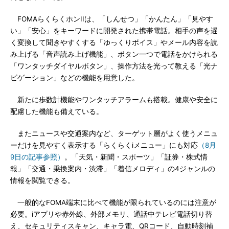
FOMAらくらくホンIIは、「しんせつ」「かんたん」「見やす
い」「安心」をキーワードに開発された携帯電話。相手の声を遅
く変換して聞きやすくする「ゆっくりボイス」やメール内容を読
み上げる「音声読み上げ機能」、ボタン一つで電話をかけられる
「ワンタッチダイヤルボタン」、操作方法を光って教える「光ナ
ビゲーション」などの機能を用意した。
新たに歩数計機能やワンタッチアラームも搭載。健康や安全に
配慮した機能も備えている。
またニュースや交通案内など、ターゲット層がよく使うメニュ
ーだけを見やすく表示する「らくらくiメニュー」にも対応
（8月
9日の記事参照）
。「天気・新聞・スポーツ」「証券・株式情
報」「交通・乗換案内・渋滞」「着信メロディ」の4ジャンルの
情報を閲覧できる。
一般的なFOMA端末に比べて機能が限られているのには注意が
必要。iアプリや赤外線、外部メモリ、通話中テレビ電話切り替
え、セキュリティスキャン、キャラ電、QRコード、自動時刻補