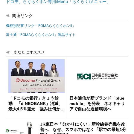
ドコモ、らくらくホン専用iMenu「らくらくiメニュー」
関連リンク
機種別記事リンク「FOMAらくらくホンII」
富士通「FOMAらくらくホンII」製品サイト
あなたにオススメ
「ドコモの銀行」きょう始
日本通信が新ブランド「blue
動 「d NEOBANK」消滅、
mobile」を発表 ネオキャリ
最大4.5％還元 強みは何か解
アで自由な通信環境へ
説
JR東日本「分かりにくい」新幹線券売機を改
善へ なぜ、スマホではなく「駅での最短1分