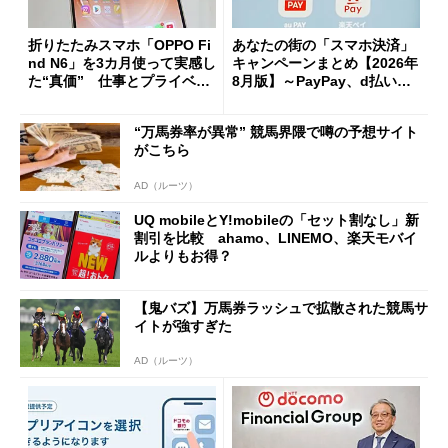
折りたたみスマホ「OPPO Fi
あなたの街の「スマホ決済」
nd N6」を3カ月使って実感し
キャンペーンまとめ【2026年
た“真価” 仕事とプライベー
8月版】～PayPay、d払い、a
トで大活躍
u PAY、楽天ペイ
“万馬券率が異常” 競馬界隈で噂の予想サイト
がこちら
AD（ルーツ）
UQ mobileとY!mobileの「セット割なし」新
割引を比較 ahamo、LINEMO、楽天モバイ
ルよりもお得？
【鬼バズ】万馬券ラッシュで拡散された競馬サ
イトが強すぎた
AD（ルーツ）