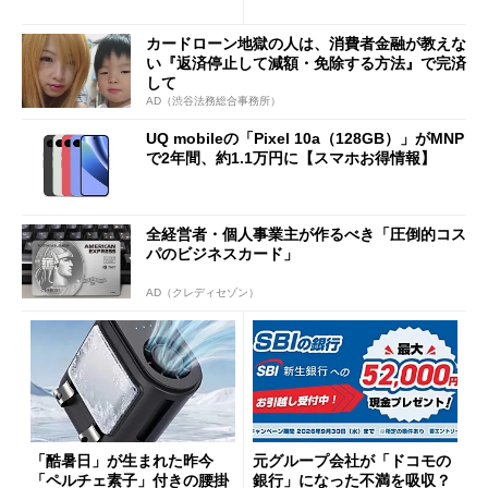
得なiPhone／Pixel／Galaxy
意点も
まで
カードローン地獄の人は、消費者金融が教えな
い『返済停止して減額・免除する方法』で完済
して
AD（渋谷法務総合事務所）
UQ mobileの「Pixel 10a（128GB）」がMNP
で2年間、約1.1万円に【スマホお得情報】
全経営者・個人事業主が作るべき「圧倒的コス
パのビジネスカード」
AD（クレディセゾン）
「酷暑日」が生まれた昨今
元グループ会社が「ドコモの
「ペルチェ素子」付きの腰掛
銀行」になった不満を吸収？