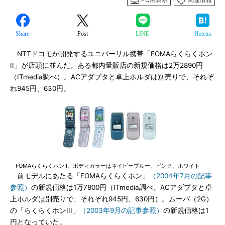
Share
Post
LINE
Hatena
NTTドコモが開発するユニバーサル携帯「FOMAらくらくホン
II」が店頭に並んだ。ある都内量販店の新規価格は2万2890円
（ITmedia調べ）。ACアダプタと卓上ホルダは別売りで、それぞ
れ945円、630円。
FOMAらくらくホンII。ボディカラーはネイビーブルー、ピンク、ホワイト
前モデルにあたる「FOMAらくらくホン」
（2004年7月の記事
参照）
の新規価格は1万7800円（ITmedia調べ。ACアダプタと卓
上ホルダは別売りで、それぞれ945円、630円）。ムーバ（2G）
の「らくらくホンIII」
（2003年9月の記事参照）
の新規価格は1
円となっていた。