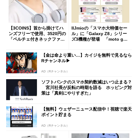
【3COINS】首から掛けてハ
IIJmioの「スマホ大特価セー
ンズフリーで使用、3520円の
ル」に「Galaxy Z8」シリー
「ペルチェ付きネックファ
ズ3機種が登場 「moto g37
ン」
j」や「OPPO Find X9 Ultr
a」も
【金は命より重い…】カイジを無料で見るなら
Rチャンネル▶︎
AD（Rチャンネル）
ソフトバンクのスマホ契約数減はいつ止まる？
宮川社長が反転の時期を語る ホッピング対
策は「真剣にやりすぎた」
【無料】ウェザーニュース配信中！視聴で楽天
ポイント貯まる
AD（Rチャンネル）