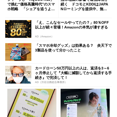
で挑む“価格高騰時代”のスマ
続く ドコモとKDDIはJAPA
ホ戦略 「シェアを追うより
Nローミングを提供中、無料
も既存ユーザーを大切に」
Wi-Fi「00000JAPAN」も開
放
「え、こんなセールやってたの？」80％OFF
以上が続々登場！Amazonの本気が凄すぎる
AD（Amazon）
「スマホ冷却グッズ」は効果ある？ 炎天下で
3製品を使って分かったこと
カードローン50万円以上の人は、返済を3～6
ヶ月停止して『大幅に減額してから返済する手
続き』で完済して！
AD（渋谷法務総合事務所）