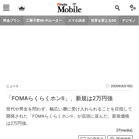
料金プラン
工事不要Wi-Fiルーター
スマホ決済
世界を変える5G
デジモノ
ニュース
2005年8月19日
「FOMAらくらくホンII」、新規は2万円強
世代や男女を問わず、幅広い層に受け入れられることを目指して
開発された「FOMAらくらくホンII」が店頭に並んだ。新規価格
は2万円強。
[ITmedia]
PC用表示
関連情報