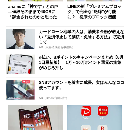
ahamoに「神です」との声―
LINEの新「プレミアムブロッ
―値段そのままで40GBに
ク」で完全な“絶縁”が可能
「課金されたのかと思った」
に？ 従来のブロック機能と
と戸惑いも
の決定的な違い
カードローン地獄の人は、消費者金融が教えな
い『返済停止して減額・免除する方法』で完済
して
AD（渋谷法務総合事務所）
d払い、dポイントのキャンペーンまとめ【8月
1日最新版】 1万～10万ポイント還元の施策
がめじろ押し
SNSアカウントを着実に成長。実はみんなココ
使ってます。
AD（Dreaw合同会社）