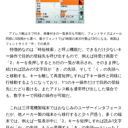
アドレス帳はタブ付き。画像付きの一覧表示も可能だ。フォントサイズはメール
同様に5段階から選べ、最小フォントでは1画面の表示行数は13行になる。画面は
フォントサイズ「中」での表示
特徴的なのは「時短検索」と呼ぶ機能だ。できるだけ少ないキ
ー操作で目的の登録先を呼び出すもので、例えば待受け画面で
「2」キーを長押しするとカ行の一覧が表示され、そのまま押し
続ければ読みの1文字目が「き」の先頭、そして「く」の先頭へ
と移動する。キーを離して再度短押しすれば下キー操作と同様に
行移動するようになっており、1つのキー操作だけで目的の登録
先にたどり着ける。またアドレス帳を通常呼び出しした場合で
も、数字キーで同様の操作が可能だ。
これは三洋電機製端末ではおなじみのユーザーインタフェース
だが、他メーカー製の端末から移行すると少々戸惑う。多くの端
末では、例えば一覧表示中に「2」キーを短押しすれば読み1文字
目が「か」の先頭、もう一度押すと「き」の先頭──といったよ