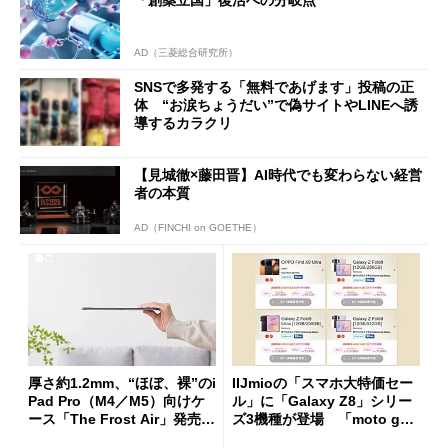
AD（三菱総合研究所）
SNSで多発する「無料であげます」投稿の正
体 “お涙ちょうだい”で偽サイトやLINEへ誘
導するカラクリ
【見城徹×藤田晋】AI時代でも変わらない経営
者の本質
AD（FINCHI on GOETHE）
厚さ約1.2mm、“ほぼ、裸”のi
IIJmioの「スマホ大特価セー
Pad Pro（M4／M5）向けケ
ル」に「Galaxy Z8」シリー
ース「The Frost Air」発売
ズ3機種が登場 「moto g37
ケースフィニットから
j」や「OPPO Find X9 Ultr