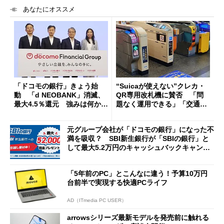
あなたにオススメ
「ドコモの銀行」きょう始
“Suicaが使えない”クレカ・
動 「d NEOBANK」消滅、
QR専用改札機に賛否 「問
最大4.5％還元 強みは何か解
題なく運用できる」「交通系I
説
Cの方がスムーズ」
元グループ会社が「ドコモの銀行」になった不
満を吸収？ SBI新生銀行が「SBIの銀行」と
して最大5.2万円のキャッシュバックキャンペ
ーンを開催
「5年前のPC」とこんなに違う！予算10万円
台前半で実現する快適PCライフ
AD（ITmedia PC USER）
arrowsシリーズ最新モデルを発売前に触れる