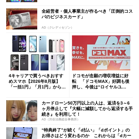
全経営者・個人事業主が作るべき「圧倒的コス
パのビジネスカード」
AD（クレディセゾン）
4キャリアで買うべきおすす
ドコモが念願の増収増益に好
めスマホ【2026年8月版】
転 「ドコモMAX」好調も後
「一括1円」「月1円」からお
押し、今後は“ロイヤルユー
得なiPhone／Pixel／Galaxy
ザー”を重視
まで
カードローン50万円以上の人は、返済を3～6
ヶ月停止して『大幅に減額してから返済する手
続き』を利用して！
AD（渋谷法務総合事務所）
“特典終了”が続く「d払い」「dポイント」の
お得さはどう変わるのか これからは「dカー