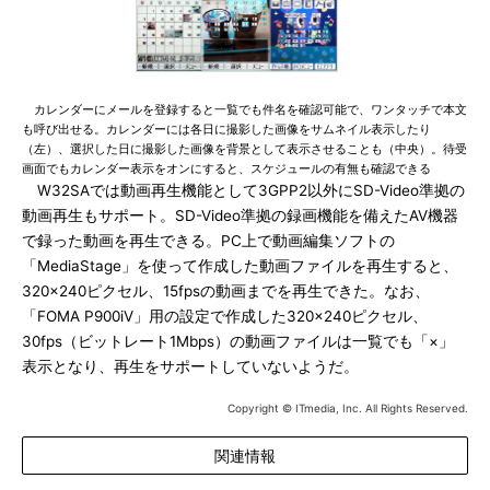
カレンダーにメールを登録すると一覧でも件名を確認可能で、ワンタッチで本文
も呼び出せる。カレンダーには各日に撮影した画像をサムネイル表示したり
（左）、選択した日に撮影した画像を背景として表示させることも（中央）。待受
画面でもカレンダー表示をオンにすると、スケジュールの有無も確認できる
W32SAでは動画再生機能として3GPP2以外にSD-Video準拠の
動画再生もサポート。SD-Video準拠の録画機能を備えたAV機器
で録った動画を再生できる。PC上で動画編集ソフトの
「MediaStage」を使って作成した動画ファイルを再生すると、
320×240ピクセル、15fpsの動画までを再生できた。なお、
「FOMA P900iV」用の設定で作成した320×240ピクセル、
30fps（ビットレート1Mbps）の動画ファイルは一覧でも「×」
表示となり、再生をサポートしていないようだ。
Copyright © ITmedia, Inc. All Rights Reserved.
関連情報