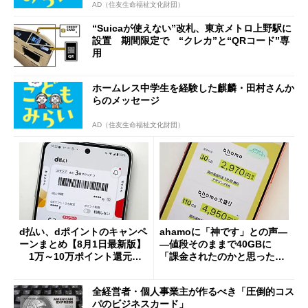
AD（住友生命福祉文化財団）
“Suicaが使えない”改札、東京メトロ上野駅に
設置 期間限定で “クレカ”と“QRコード”専
用
ホームレス中学生を経験した麒麟・田村さんか
らのメッセージ
AD（住友生命福祉文化財団）
d払い、dポイントのキャンペ
ahamoに「神です」との声―
ーンまとめ【8月1日最新版】
―値段そのままで40GBに
1万～10万ポイント還元の
「課金されたのかと思った」
施策がめじろ押し
と戸惑いも
全経営者・個人事業主が作るべき「圧倒的コス
パのビジネスカード」