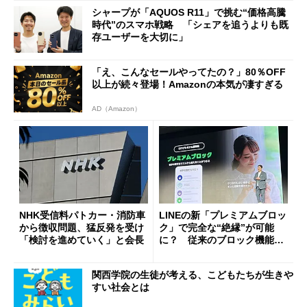
シャープが「AQUOS R11」で挑む“価格高騰
時代”のスマホ戦略 「シェアを追うよりも既
存ユーザーを大切に」
「え、こんなセールやってたの？」80％OFF
以上が続々登場！Amazonの本気が凄すぎる
AD（Amazon）
NHK受信料パトカー・消防車
LINEの新「プレミアムブロッ
から徴収問題、猛反発を受け
ク」で完全な“絶縁”が可能
「検討を進めていく」と会長
に？ 従来のブロック機能と
の決定的な違い
関西学院の生徒が考える、こどもたちが生きや
すい社会とは