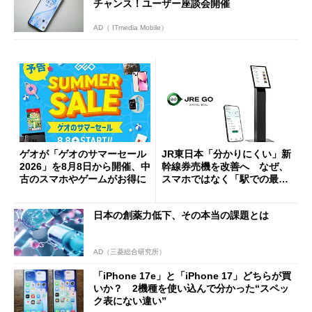
チャンス！ユーザー座談会開催
AD（ ITmedia Mobile）
ゲオが「ゲオのサマーセール
JR東日本「分かりにくい」新
2026」を8月8日から開催、中
幹線券売機を改善へ なぜ、
古のスマホやゲームがお得に
スマホではなく「駅での最短
1分購入」を実現？
日本の創薬力低下、その本当の課題とは
AD（三菱総合研究所）
「iPhone 17e」と「iPhone 17」どちらが買
いか？ 2機種を使い込んで分かった“スペッ
ク表にない違い”