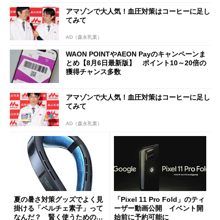
a」も
アマゾンで大人気！血圧対策はコーヒーに足し
てみて
AD（森永乳業）
WAON POINTやAEON Payのキャンペーンま
とめ【8月6日最新版】 ポイント10～20倍の
獲得チャンス多数
アマゾンで大人気！血圧対策はコーヒーに足し
てみて
AD（森永乳業）
夏の暑さ対策グッズでよく見
「Pixel 11 Pro Fold」のティ
掛ける「ペルチェ素子」って
ーザー動画公開 イベント開
なんだ？ 賢く使うための注
始前に予約可能に