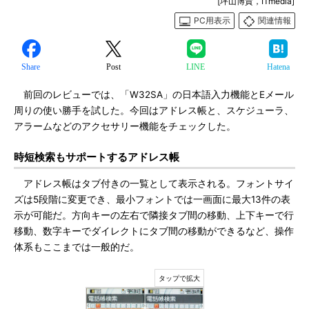
[坪山博貴，ITmedia]
PC用表示
関連情報
Share
Post
LINE
Hatena
前回のレビューでは、「W32SA」の日本語入力機能とEメール
周りの使い勝手を試した。今回はアドレス帳と、スケジューラ、
アラームなどのアクセサリー機能をチェックした。
時短検索もサポートするアドレス帳
アドレス帳はタブ付きの一覧として表示される。フォントサイ
ズは5段階に変更でき、最小フォントでは一画面に最大13件の表
示が可能だ。方向キーの左右で隣接タブ間の移動、上下キーで行
移動、数字キーでダイレクトにタブ間の移動ができるなど、操作
体系もここまでは一般的だ。