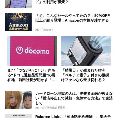
ド」の利用が得策？
「え、こんなセールやってたの？」80％OFF
以上が続々登場！Amazonの本気が凄すぎる
AD（Amazon）
まだ「つながりにくい」声あ
「酷暑日」が生まれた昨今
る“ドコモ通信品質問題”の現
「ペルチェ素子」付きの腰掛
在地 前田社長が明かす「道
けファンなら乗り切れる？
半ば」の詳細解説
カードローン地獄の人は、消費者金融が教えな
い『返済停止して減額・免除する方法』で完済
して
AD（渋谷法務総合事務所）
Rakuten Linkに「AI通話要約機能」、楽天モ