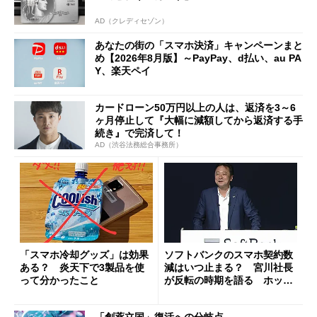
AD（クレディセゾン）
あなたの街の「スマホ決済」キャンペーンまと
め【2026年8月版】～PayPay、d払い、au PA
Y、楽天ペイ
カードローン50万円以上の人は、返済を3～6
ヶ月停止して『大幅に減額してから返済する手
続き』で完済して！
AD（渋谷法務総合事務所）
「スマホ冷却グッズ」は効果
ソフトバンクのスマホ契約数
ある？ 炎天下で3製品を使
減はいつ止まる？ 宮川社長
って分かったこと
が反転の時期を語る ホッピ
ング対策は「真剣にやりすぎ
た」
「創薬立国」復活への分岐点