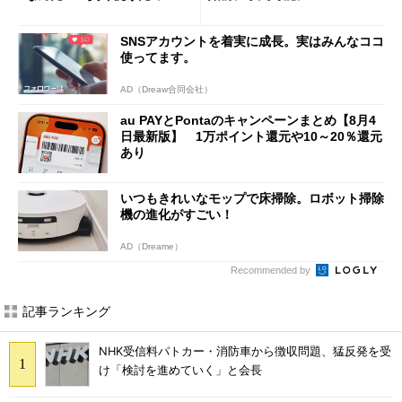
意点も
SNSアカウントを着実に成長。実はみんなココ
使ってます。
AD（Dreaw合同会社）
au PAYとPontaのキャンペーンまとめ【8月4
日最新版】 1万ポイント還元や10～20％還元
あり
いつもきれいなモップで床掃除。ロボット掃除
機の進化がすごい！
AD（Dreame）
Recommended by
記事ランキング
NHK受信料パトカー・消防車から徴収問題、猛反発を受
け「検討を進めていく」と会長