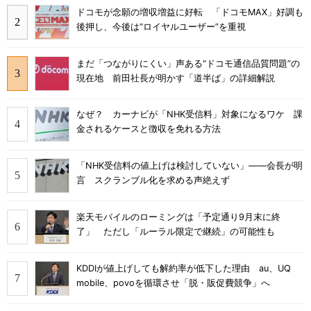
ドコモが念願の増収増益に好転 「ドコモMAX」好調も
後押し、今後は“ロイヤルユーザー”を重視
まだ「つながりにくい」声ある“ドコモ通信品質問題”の
現在地 前田社長が明かす「道半ば」の詳細解説
なぜ？ カーナビが「NHK受信料」対象になるワケ 課
金されるケースと徴収を免れる方法
「NHK受信料の値上げは検討していない」――会長が明
言 スクランブル化を求める声絶えず
楽天モバイルのローミングは「予定通り9月末に終
了」 ただし「ルーラル限定で継続」の可能性も
KDDIが値上げしても解約率が低下した理由 au、UQ
mobile、povoを循環させ「脱・販促費競争」へ