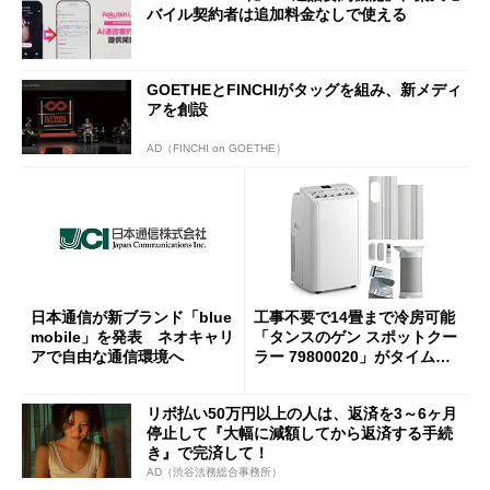
バイル契約者は追加料金なしで使える
GOETHEとFINCHIがタッグを組み、新メディ
アを創設
AD（FINCHI on GOETHE）
日本通信が新ブランド「blue
工事不要で14畳まで冷房可能
mobile」を発表 ネオキャリ
「タンスのゲン スポットクー
アで自由な通信環境へ
ラー 79800020」がタイムセ
ールで10％オフの5万3999円
に
リボ払い50万円以上の人は、返済を3～6ヶ月
停止して『大幅に減額してから返済する手続
き』で完済して！
AD（渋谷法務総合事務所）