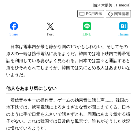
[佐々木朋美，ITmedia]
PC用表示
関連情報
Share
Post
LINE
Hatena
日本は電車内が最も静かな国の1つかもしれない。そしてその
原因の一端は携帯電話にあるようだ。韓国では地下鉄内で携帯電
話を利用している姿がよく見られる。日本では堂々と通話すると
眉をひそめられてしまうが、韓国では気にとめる人はあまりいな
いようだ。
他人をあまり気にしない
着信音やキーの操作音、ゲームの効果音に話し声……。韓国の
地下鉄では、携帯電話によるさまざまな音が聞こえてくる。日本
のように手で口元をふさいで話さずとも、周囲はあまり気する様
子がない。これは韓国では日常的な風景で、誰もがそうした状況
に慣れているようだ。