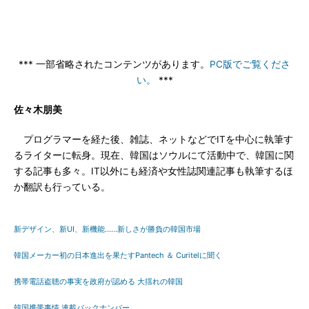
*** 一部省略されたコンテンツがあります。
PC版でご覧くださ
い。
***
佐々木朋美
プログラマーを経た後、雑誌、ネットなどでITを中心に執筆す
るライターに転身。現在、韓国はソウルにて活動中で、韓国に関
する記事も多々。IT以外にも経済や女性誌関連記事も執筆するほ
か翻訳も行っている。
新デザイン、新UI、新機能……新しさが勝負の韓国市場
韓国メーカー初の日本進出を果たすPantech ＆ Curitelに聞く
携帯電話盗聴の事実を政府が認める 大揺れの韓国
韓国携帯事情 連載バックナンバー