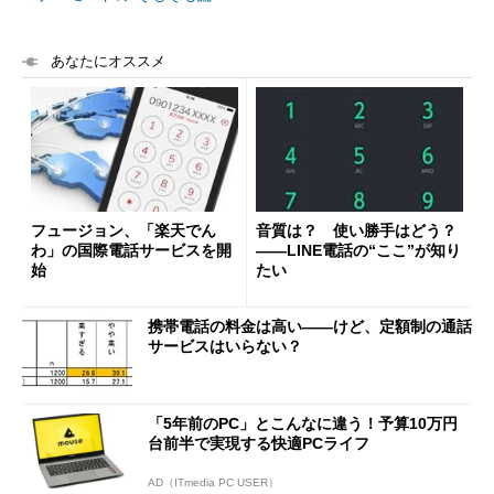
あなたにオススメ
フュージョン、「楽天でん
音質は？ 使い勝手はどう？
わ」の国際電話サービスを開
――LINE電話の“ここ”が知り
始
たい
携帯電話の料金は高い――けど、定額制の通話
サービスはいらない？
「5年前のPC」とこんなに違う！予算10万円
台前半で実現する快適PCライフ
AD（ITmedia PC USER）