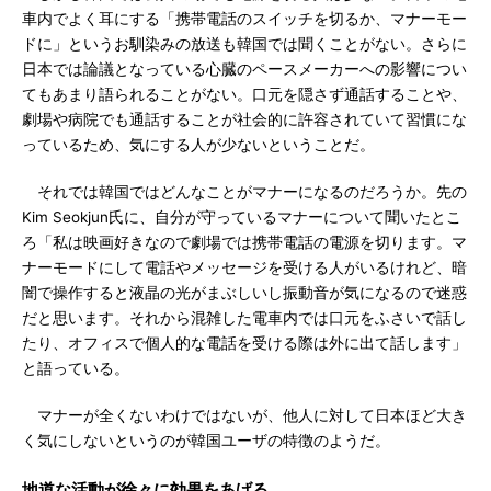
車内でよく耳にする「携帯電話のスイッチを切るか、マナーモー
ドに」というお馴染みの放送も韓国では聞くことがない。さらに
日本では論議となっている心臓のペースメーカーへの影響につい
てもあまり語られることがない。口元を隠さず通話することや、
劇場や病院でも通話することが社会的に許容されていて習慣にな
っているため、気にする人が少ないということだ。
それでは韓国ではどんなことがマナーになるのだろうか。先の
Kim Seokjun氏に、自分が守っているマナーについて聞いたとこ
ろ「私は映画好きなので劇場では携帯電話の電源を切ります。マ
ナーモードにして電話やメッセージを受ける人がいるけれど、暗
闇で操作すると液晶の光がまぶしいし振動音が気になるので迷惑
だと思います。それから混雑した電車内では口元をふさいで話し
たり、オフィスで個人的な電話を受ける際は外に出て話します」
と語っている。
マナーが全くないわけではないが、他人に対して日本ほど大き
く気にしないというのが韓国ユーザの特徴のようだ。
地道な活動が徐々に効果をあげる