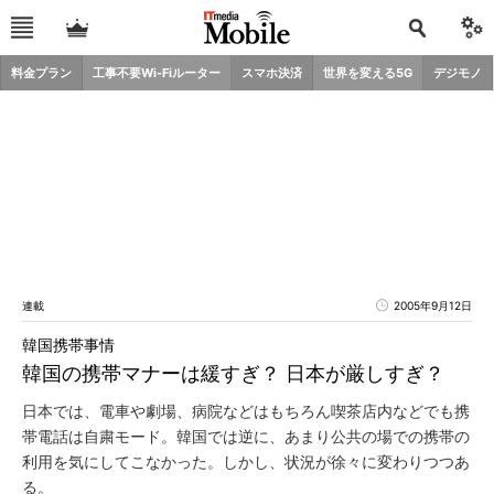
料金プラン
工事不要Wi-Fiルーター
スマホ決済
世界を変える5G
デジモノ
連載
2005年9月12日
韓国携帯事情
韓国の携帯マナーは緩すぎ？ 日本が厳しすぎ？
日本では、電車や劇場、病院などはもちろん喫茶店内などでも携
帯電話は自粛モード。韓国では逆に、あまり公共の場での携帯の
利用を気にしてこなかった。しかし、状況が徐々に変わりつつあ
る。