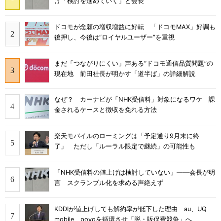
け「検討を進めていく」と会長
ドコモが念願の増収増益に好転 「ドコモMAX」好調も
後押し、今後は“ロイヤルユーザー”を重視
まだ「つながりにくい」声ある“ドコモ通信品質問題”の
現在地 前田社長が明かす「道半ば」の詳細解説
なぜ？ カーナビが「NHK受信料」対象になるワケ 課
金されるケースと徴収を免れる方法
楽天モバイルのローミングは「予定通り9月末に終
了」 ただし「ルーラル限定で継続」の可能性も
「NHK受信料の値上げは検討していない」――会長が明
言 スクランブル化を求める声絶えず
KDDIが値上げしても解約率が低下した理由 au、UQ
mobile、povoを循環させ「脱・販促費競争」へ