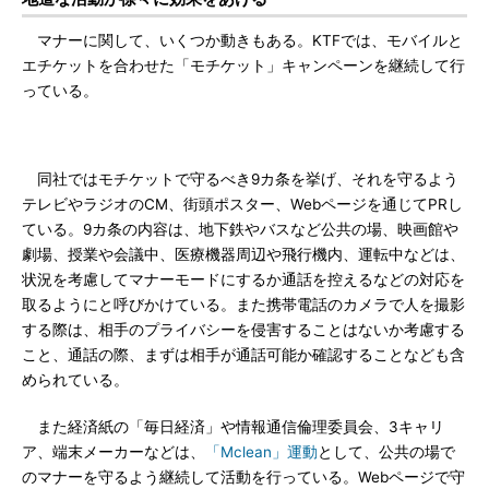
マナーに関して、いくつか動きもある。KTFでは、モバイルと
エチケットを合わせた「モチケット」キャンペーンを継続して行
っている。
同社ではモチケットで守るべき9カ条を挙げ、それを守るよう
テレビやラジオのCM、街頭ポスター、Webページを通じてPRし
ている。9カ条の内容は、地下鉄やバスなど公共の場、映画館や
劇場、授業や会議中、医療機器周辺や飛行機内、運転中などは、
状況を考慮してマナーモードにするか通話を控えるなどの対応を
取るようにと呼びかけている。また携帯電話のカメラで人を撮影
する際は、相手のプライバシーを侵害することはないか考慮する
こと、通話の際、まずは相手が通話可能か確認することなども含
められている。
また経済紙の「毎日経済」や情報通信倫理委員会、3キャリ
ア、端末メーカーなどは、
「Mclean」運動
として、公共の場で
のマナーを守るよう継続して活動を行っている。Webページで守