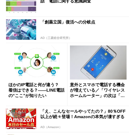
話 電話に関する意識調査
「創薬立国」復活への分岐点
AD（三菱総合研究所）
ほかのIP電話と何が違う？
意外とスマホで電話する機会
着信はできる？――LINE電話
が増えている／「ワイヤレス
の“ここ”が知りたい
ホームルーター」の次は「ワ
イヤレス固定電話」で競争？
「え、こんなセールやってたの？」80％OFF
以上が続々登場！Amazonの本気が凄すぎる
AD（Amazon）