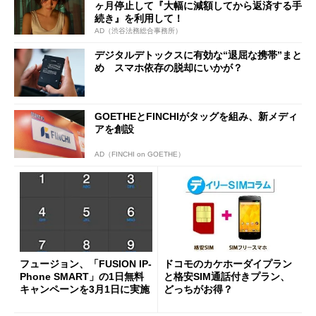
ヶ月停止して『大幅に減額してから返済する手
続き』を利用して！
AD（渋谷法務総合事務所）
デジタルデトックスに有効な“退屈な携帯”まと
め スマホ依存の脱却にいかが？
GOETHEとFINCHIがタッグを組み、新メディ
アを創設
AD（FINCHI on GOETHE）
フュージョン、「FUSION IP-
ドコモのカケホーダイプラン
Phone SMART」の1日無料
と格安SIM通話付きプラン、
キャンペーンを3月1日に実施
どっちがお得？