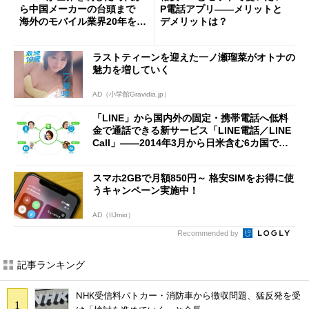
ら中国メーカーの台頭まで
P電話アプリ――メリットと
海外のモバイル業界20年を振
デメリットは？
り返る
ラストティーンを迎えた一ノ瀬瑠菜がオトナの
魅力を増していく
AD（小学館Gravidia.jp）
「LINE」から国内外の固定・携帯電話へ低料
金で通話できる新サービス「LINE電話／LINE
Call」――2014年3月から日米含む6カ国で提
供
スマホ2GBで月額850円～ 格安SIMをお得に使
うキャンペーン実施中！
AD（IIJmio）
Recommended by
記事ランキング
NHK受信料パトカー・消防車から徴収問題、猛反発を受