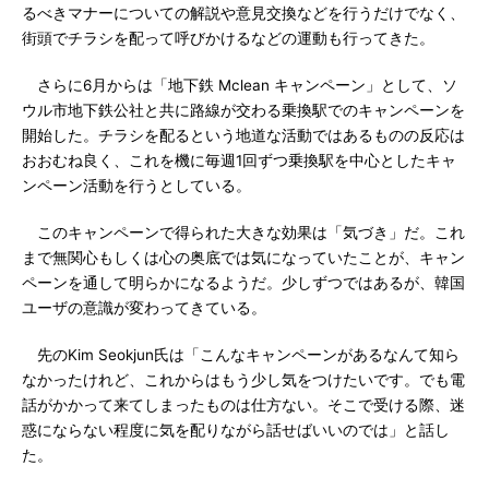
るべきマナーについての解説や意見交換などを行うだけでなく、
街頭でチラシを配って呼びかけるなどの運動も行ってきた。
さらに6月からは「地下鉄 Mclean キャンペーン」として、ソ
ウル市地下鉄公社と共に路線が交わる乗換駅でのキャンペーンを
開始した。チラシを配るという地道な活動ではあるものの反応は
おおむね良く、これを機に毎週1回ずつ乗換駅を中心としたキャ
ンペーン活動を行うとしている。
このキャンペーンで得られた大きな効果は「気づき」だ。これ
まで無関心もしくは心の奥底では気になっていたことが、キャン
ペーンを通して明らかになるようだ。少しずつではあるが、韓国
ユーザの意識が変わってきている。
先のKim Seokjun氏は「こんなキャンペーンがあるなんて知ら
なかったけれど、これからはもう少し気をつけたいです。でも電
話がかかって来てしまったものは仕方ない。そこで受ける際、迷
惑にならない程度に気を配りながら話せばいいのでは」と話し
た。