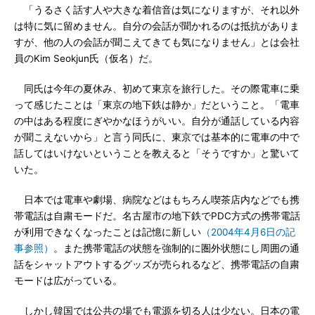
「うるさく話す人や大きな着信音は気になりますが、それ以外
は特に気に留めません。自分の会話が聞かれるのは抵抗がありま
すが、他の人の会話が聞こえてきても気になりません」とは会社
員のKim Seokjun氏（仮名）だ。
同氏は今年の夏休み、初めて東京を旅行した。その際電車に乗
って感じたことは「東京の地下鉄は静か」だということ。「電車
の中はある程度にぎやかなほうがいい。自分が通話している内容
が聞こえないから」と言う同氏に、東京では基本的に電車の中で
話してはいけないということを教えると「そうですか」と驚いて
いた。
日本では電車や劇場、病院などはもちろん喫茶店内などでも携
帯電話は自粛モードだ。名古屋市の地下鉄でPDC方式の携帯電話
が利用できなくなったことは記憶に新しい
（2004年4月6日の記
事参照）
。また携帯電話の状態を強制的に圏外状態にし周囲の通
話をシャットアウトするグッズが売られるなど、携帯電話の自粛
モードは広がっている。
しかし韓国では公共の場でも電源を切る人は少ない。日本の電