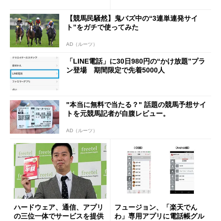
【競馬民騒然】鬼バズ中の“3連単連発サイ
ト”をガチで使ってみた
AD（ルーツ）
「LINE電話」に30日980円の“かけ放題”プラ
ン登場 期間限定で先着5000人
"本当に無料で当たる？" 話題の競馬予想サイ
トを元競馬記者が自腹レビュー。
AD（ルーツ）
ハードウェア、通信、アプリ
フュージョン、「楽天でん
の三位一体でサービスを提供
わ」専用アプリに電話帳グル