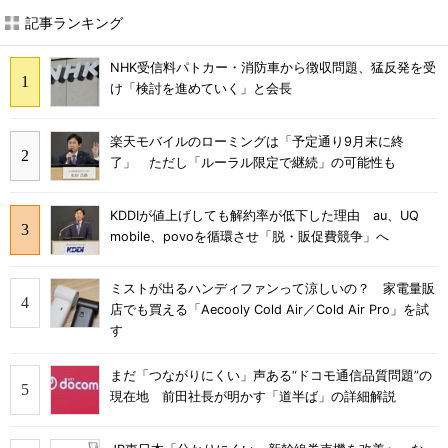
記事ランキング
NHK受信料パトカー・消防車から徴収問題、猛反発を受
け「検討を進めていく」と会長
楽天モバイルのローミングは「予定通り9月末に終
了」 ただし「ルーラル限定で継続」の可能性も
KDDIが値上げしても解約率が低下した理由 au、UQ
mobile、povoを循環させ「脱・販促費競争」へ
ミストが出るハンディファンって涼しいの？ 家電量販
店でも買える「Aecooly Cold Air／Cold Air Pro」を試
す
まだ「つながりにくい」声ある“ドコモ通信品質問題”の
現在地 前田社長が明かす「道半ば」の詳細解説