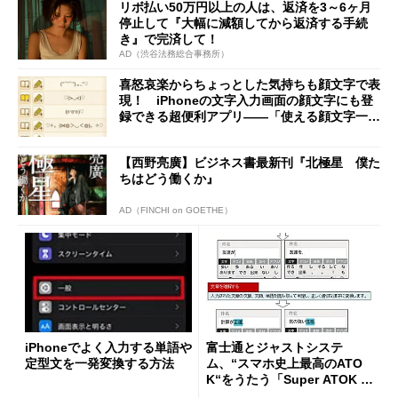
リボ払い50万円以上の人は、返済を3～6ヶ月
停止して『大幅に減額してから返済する手続
き』で完済して！
AD（渋谷法務総合事務所）
喜怒哀楽からちょっとした気持ちも顔文字で表
現！ iPhoneの文字入力画面の顔文字にも登
録できる超便利アプリ――「使える顔文字一
覧」
【西野亮廣】ビジネス書最新刊『北極星 僕た
ちはどう働くか』
AD（FINCHI on GOETHE）
iPhoneでよく入力する単語や
富士通とジャストシステ
定型文を一発変換する方法
ム、“スマホ史上最高のATO
K“をうたう「Super ATOK U
LTIAS」を発表――夏モデル