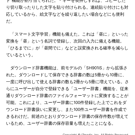
ト”機能が割り当てられた。＊キーを長押しすれば、コピーした
り切り取ったりした文字を貼り付けられる。連続貼り付けにも対
応しているから、絵文字などを繰り返したい場合などにも便利
だ。
「スマート文字学習」機能も備えた。これは「昼に」といった
変換を「昼」という名詞で登録し、次回の入力に備える機能。
「ひるまでに」が「昼間でに」などと誤変換される確率を減らし
ているという。
ダウンロード辞書機能は、前モデルの「SH901iS」から拡張さ
れた。ダウンロードして保存できる辞書の数は5冊から10冊に、
一度に呼び出して使える辞書の数も2冊から5冊に増えている。さ
らにユーザーが自分で登録できる「ユーザー辞書」機能を、従来
通りダウンロード辞書のファイルフォーマットに変換することが
可能。これにより、ユーザー辞書に100件登録した上でこれをダ
ウンロード辞書扱いに変更し、また100件ユーザー辞書を作成で
きるわけだ。前述のとおりダウンロード辞書の保存件数が増えて
いるため、ユーザー辞書の保存容量も増えたことになる。
Copyright © ITmedia, Inc. All Rights Reserved.