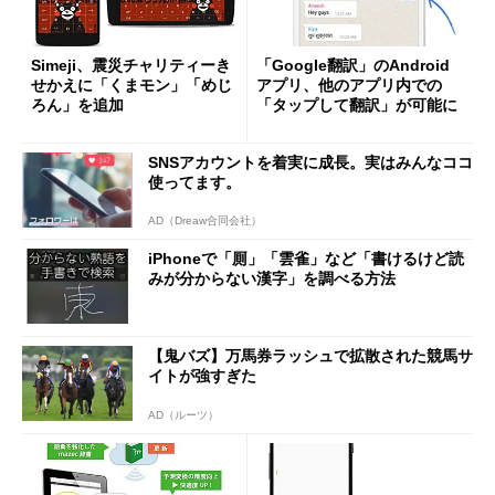
Simeji、震災チャリティーき
「Google翻訳」のAndroid
せかえに「くまモン」「めじ
アプリ、他のアプリ内での
ろん」を追加
「タップして翻訳」が可能に
SNSアカウントを着実に成長。実はみんなココ
使ってます。
AD（Dreaw合同会社）
iPhoneで「厠」「雲雀」など「書けるけど読
みが分からない漢字」を調べる方法
【鬼バズ】万馬券ラッシュで拡散された競馬サ
イトが強すぎた
AD（ルーツ）