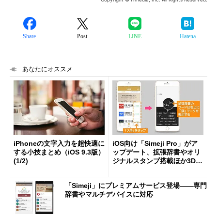
Share
Post
LINE
Hatena
あなたにオススメ
iPhoneの文字入力を超快適に
iOS向け「Simeji Pro」がア
する小技まとめ（iOS 9.3版）
ップデート、拡張辞書やオリ
(1/2)
ジナルスタンプ搭載ほか3D t
ouchに対応
「Simeji」にプレミアムサービス登場――専門
辞書やマルチデバイスに対応