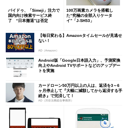
バイドゥ、「Simeji」注力で
100万画素カメラを搭載し
国内向け検索サービス終
た“究極の全部入りケータ
了 “日本撤退”は否定
イ”「J-SH53」
【毎日変わる】Amazonタイムセールが見逃せ
ない！
AD（Amazon）
Android版「Google日本語入力」、予測変換
向上やAndroid TVサポートなどのアップデー
トを実施
カードローン50万円以上の人は、返済を3～6
ヶ月停止して『大幅に減額してから返済する手
続き』で完済して！
AD（渋谷法務総合事務所）