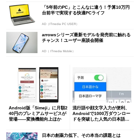
「5年前のPC」とこんなに違う！予算10万円
台前半で実現する快適PCライフ
AD（ITmedia PC USER）
arrowsシリーズ最新モデルを発売前に触れる
チャンス！ユーザー座談会開催
AD（ ITmedia Mobile）
Android版「Simeji」に月額2
流行語や顔文字入力が便利、
40円のプレミアムサービスが
Androidで1000万ダウンロー
登場――変換機能向上ほか
ドを突破した人気の日本語入
力キーボードがiOS8に登場―
―「Simeji」
日本の創薬力低下、その本当の課題とは