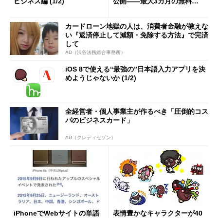
ビジネス編 (1/2)
公開――最大3カ月の無料キ
ャンペーンも実施
カードローン地獄の人は、消費者金融が教えな
い『返済停止して減額・免除する方法』で完済
して
AD（渋谷法務総合事務所）
iOS 8で使える“最強の”日本語入力アプリを決
めようじゃないか (1/2)
全経営者・個人事業主が作るべき「圧倒的コス
パのビジネスカード」
AD（クレディセゾン）
iPhoneでWebサイトの単語
表情豊かなキャラクターが40