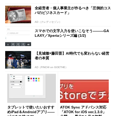
に搭載
全経営者・個人事業主が作るべき「圧倒的コス
パのビジネスカード」
AD（クレディセゾン）
スマホでの文字入力を使いこなそう―――GA
LAXY／Xperiaシリーズ編 (1/2)
【見城徹×藤田晋】AI時代でも変わらない経営
者の本質
AD（FINCHI on GOETHE）
タブレットで使いたいおすす
ATOK Sync アドバンス対応
めiPad＆Androidアプリ――
「ATOK for iOS ver.1.3.0」