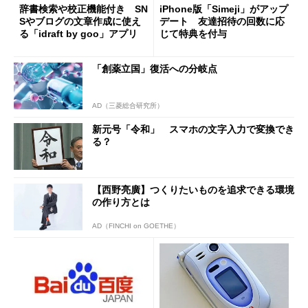
辞書検索や校正機能付き SN
iPhone版「Simeji」がアップ
Sやブログの文章作成に使え
デート 友達招待の回数に応
る「idraft by goo」アプリ
じて特典を付与
「創薬立国」復活への分岐点
AD（三菱総合研究所）
新元号「令和」 スマホの文字入力で変換でき
る？
【西野亮廣】つくりたいものを追求できる環境
の作り方とは
AD（FINCHI on GOETHE）