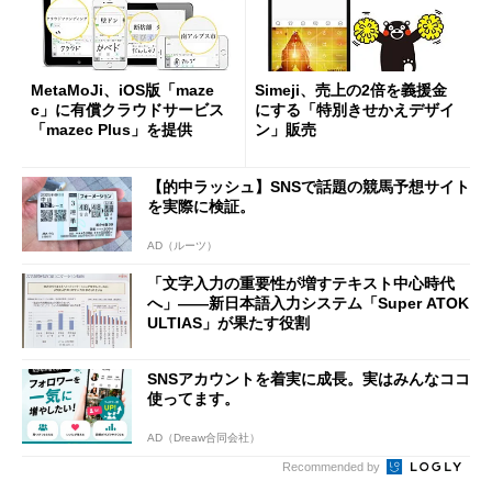
MetaMoJi、iOS版「maze
Simeji、売上の2倍を義援金
c」に有償クラウドサービス
にする「特別きせかえデザイ
「mazec Plus」を提供
ン」販売
【的中ラッシュ】SNSで話題の競馬予想サイト
を実際に検証。
AD（ルーツ）
「文字入力の重要性が増すテキスト中心時代
へ」――新日本語入力システム「Super ATOK
ULTIAS」が果たす役割
SNSアカウントを着実に成長。実はみんなココ
使ってます。
AD（Dreaw合同会社）
Recommended by