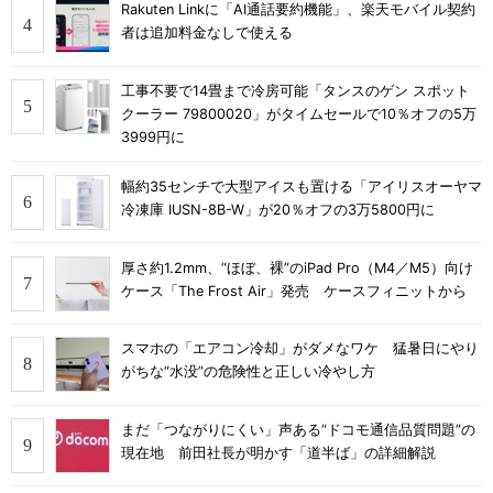
Rakuten Linkに「AI通話要約機能」、楽天モバイル契約
者は追加料金なしで使える
工事不要で14畳まで冷房可能「タンスのゲン スポット
クーラー 79800020」がタイムセールで10％オフの5万
3999円に
幅約35センチで大型アイスも置ける「アイリスオーヤマ
冷凍庫 IUSN-8B-W」が20％オフの3万5800円に
厚さ約1.2mm、“ほぼ、裸”のiPad Pro（M4／M5）向け
ケース「The Frost Air」発売 ケースフィニットから
スマホの「エアコン冷却」がダメなワケ 猛暑日にやり
がちな“水没”の危険性と正しい冷やし方
まだ「つながりにくい」声ある“ドコモ通信品質問題”の
現在地 前田社長が明かす「道半ば」の詳細解説