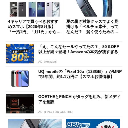
4キャリアで買うべきおすす
夏の暑さ対策グッズでよく見
めスマホ【2026年8月版】
掛ける「ペルチェ素子」って
「一括1円」「月1円」からお
なんだ？ 賢く使うための注
得なiPhone／Pixel／Galaxy
意点も
まで
「え、こんなセールやってたの？」80％OFF
以上が続々登場！Amazonの本気が凄すぎる
AD（Amazon）
UQ mobileの「Pixel 10a（128GB）」がMNP
で2年間、約1.1万円に【スマホお得情報】
GOETHEとFINCHIがタッグを組み、新メディ
アを創設
AD（FINCHI on GOETHE）