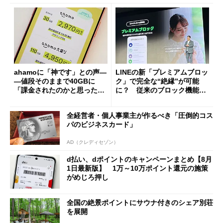
ahamoに「神です」との声―
LINEの新「プレミアムブロッ
―値段そのままで40GBに
ク」で完全な“絶縁”が可能
「課金されたのかと思った」
に？ 従来のブロック機能と
と戸惑いも
の決定的な違い
全経営者・個人事業主が作るべき「圧倒的コス
パのビジネスカード」
AD（クレディセゾン）
d払い、dポイントのキャンペーンまとめ【8月
1日最新版】 1万～10万ポイント還元の施策
がめじろ押し
全国の絶景ポイントにサウナ付きのシェア別荘
を展開