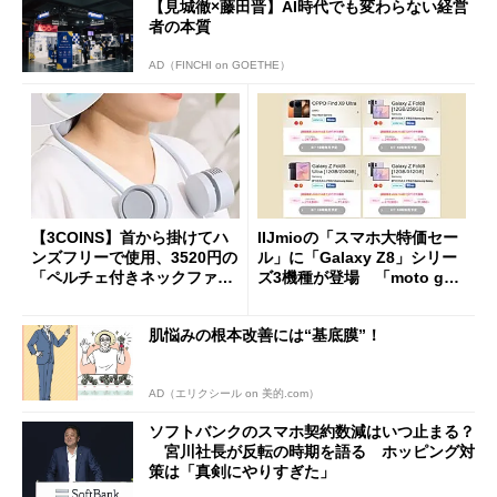
【見城徹×藤田晋】AI時代でも変わらない経営
者の本質
AD（FINCHI on GOETHE）
【3COINS】首から掛けてハ
IIJmioの「スマホ大特価セー
ンズフリーで使用、3520円の
ル」に「Galaxy Z8」シリー
「ペルチェ付きネックファ
ズ3機種が登場 「moto g37
ン」
j」や「OPPO Find X9 Ultr
a」も
肌悩みの根本改善には“基底膜”！
AD（エリクシール on 美的.com）
ソフトバンクのスマホ契約数減はいつ止まる？
宮川社長が反転の時期を語る ホッピング対
策は「真剣にやりすぎた」