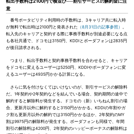
転出手数料は2100円で横並び──割引サービスの解約金に注
意
番号ポータビリティ利用時の手数料は、3キャリア共に転入時
が無料で転出時は2100円と発表された
（8月31日の記事参照）
。
転入先のキャリアと契約する際に事務手数料が別途必要になる点
も各社共通で、ドコモは3150円、KDDIとボーダフォンは2835円
が後日請求される。
つまり、転出手数料と契約事務手数料を合わせると、キャリア
をドコモに変えるユーザーは5250円、KDDIやボーダフォンに変
えるユーザーは4935円かかる計算になる。
さらに気を付けなくてはいけないのが、割引サービスの解除料
だ。1年契約や2年契約などを結んでいる場合、契約期間の途中で
解約すると解除料が発生する。ドコモの（新）いちねん割引の場
合、更新月以外に解約すると3150円がかかる。KDDIの年割やガ
ク割も更新月以外の解約では3150円かかるほか、2年契約のMY
割は9975円の解除料が発生する。ボーダフォンも同様で、年間
割引の解除料は4200円、2年契約のハッピーボーナスの解除料は