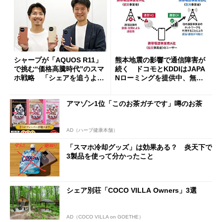
シャープが「AQUOS R11」
熊本地震の影響で通信障害が
で挑む“価格高騰時代”のスマ
続く ドコモとKDDIはJAPA
ホ戦略 「シェアを追うより
Nローミングを提供中、無料
も既存ユーザーを大切に」
Wi-Fi「00000JAPAN」も開
放
アマゾン1位「このお茶ガチです」噂のお茶
AD（ハーブ健康本舗）
「スマホ冷却グッズ」は効果ある？ 炎天下で
3製品を使って分かったこと
シェア別荘「COCO VILLA Owners」3選
AD（COCO VILLA on GOETHE）