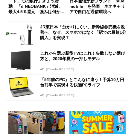
「ドコモの銀行」きょう始
日本通信が新ブランド「blue
動 「d NEOBANK」消滅、
mobile」を発表 ネオキャリ
最大4.5％還元 強みは何か解
アで自由な通信環境へ
説
JR東日本「分かりにくい」新幹線券売機を改
善へ なぜ、スマホではなく「駅での最短1分
購入」を実現？
これから選ぶ新型TVはこれ！失敗しない選び
方と、2026年夏の一押しモデル
AD（ITmedia PC USER）
「5年前のPC」とこんなに違う！予算10万円
台前半で実現する快適PCライフ
AD（ITmedia PC USER）