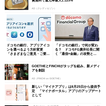
費無料で還元率最大1.125%
AD（クレディセゾン）
ドコモの銀行、アプリアイコ
「ドコモの銀行」で何が変わ
ンを選べるよう方針変更
る？ ドコモFG廣井社長に聞
「さまざまなご意見・ご要望
く「通信×金融」の攻勢とグ
を踏まえ」
ループ戦略
GOETHEとFINCHIがタッグを組み、新メディ
アを創設
AD（FINCHI on GOETHE）
新しい「マイナアプリ」は8月25日から提供予
定 「マイナポータル」アプリのアップデート
として