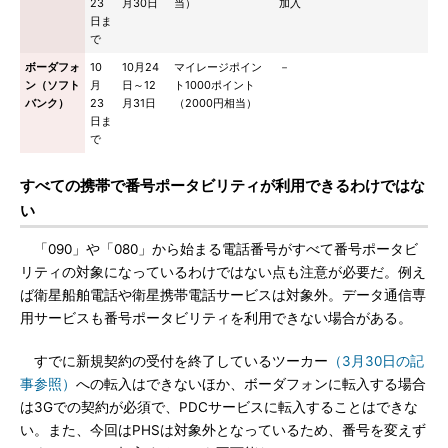
23
月30日
当）
加入
日ま
で
ボーダフォ
10
10月24
マイレージポイン
－
ン（ソフト
月
日～12
ト1000ポイント
バンク）
23
月31日
（2000円相当）
日ま
で
すべての携帯で番号ポータビリティが利用できるわけではな
い
「090」や「080」から始まる電話番号がすべて番号ポータビ
リティの対象になっているわけではない点も注意が必要だ。例え
ば衛星船舶電話や衛星携帯電話サービスは対象外。データ通信専
用サービスも番号ポータビリティを利用できない場合がある。
すでに新規契約の受付を終了しているツーカー
（3月30日の記
事参照）
への転入はできないほか、ボーダフォンに転入する場合
は3Gでの契約が必須で、PDCサービスに転入することはできな
い。また、今回はPHSは対象外となっているため、番号を変えず