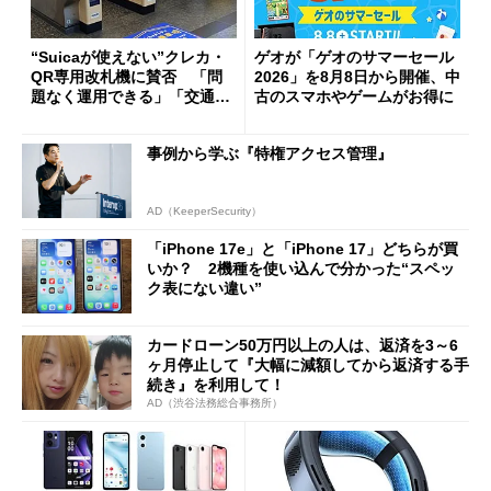
“Suicaが使えない”クレカ・
ゲオが「ゲオのサマーセール
QR専用改札機に賛否 「問
2026」を8月8日から開催、中
題なく運用できる」「交通系I
古のスマホやゲームがお得に
Cの方がスムーズ」
事例から学ぶ『特権アクセス管理』
AD（KeeperSecurity）
「iPhone 17e」と「iPhone 17」どちらが買
いか？ 2機種を使い込んで分かった“スペッ
ク表にない違い”
カードローン50万円以上の人は、返済を3～6
ヶ月停止して『大幅に減額してから返済する手
続き』を利用して！
AD（渋谷法務総合事務所）