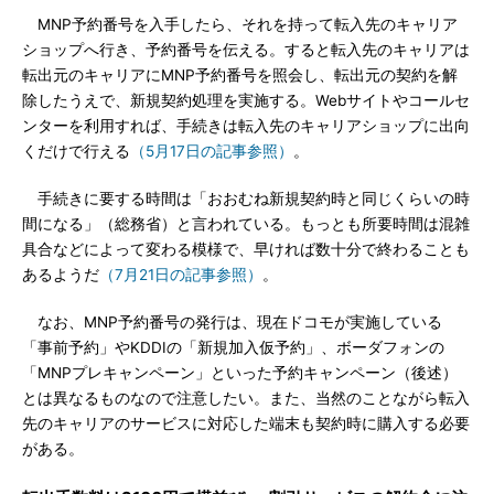
MNP予約番号を入手したら、それを持って転入先のキャリア
ショップへ行き、予約番号を伝える。すると転入先のキャリアは
転出元のキャリアにMNP予約番号を照会し、転出元の契約を解
除したうえで、新規契約処理を実施する。Webサイトやコールセ
ンターを利用すれば、手続きは転入先のキャリアショップに出向
くだけで行える
（5月17日の記事参照）
。
手続きに要する時間は「おおむね新規契約時と同じくらいの時
間になる」（総務省）と言われている。もっとも所要時間は混雑
具合などによって変わる模様で、早ければ数十分で終わることも
あるようだ
（7月21日の記事参照）
。
なお、MNP予約番号の発行は、現在ドコモが実施している
「事前予約」やKDDIの「新規加入仮予約」、ボーダフォンの
「MNPプレキャンペーン」といった予約キャンペーン（後述）
とは異なるものなので注意したい。また、当然のことながら転入
先のキャリアのサービスに対応した端末も契約時に購入する必要
がある。