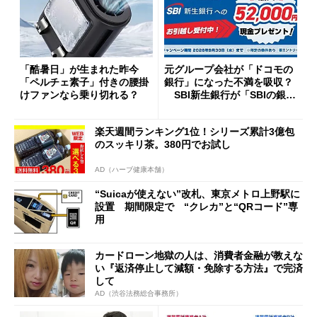
「酷暑日」が生まれた昨今
元グループ会社が「ドコモの
「ペルチェ素子」付きの腰掛
銀行」になった不満を吸収？
けファンなら乗り切れる？
SBI新生銀行が「SBIの銀
行」として最大5.2万円のキャ
ッシュバックキャンペーンを
楽天週間ランキング1位！シリーズ累計3億包
開催
のスッキリ茶。380円でお試し
AD（ハーブ健康本舗）
“Suicaが使えない”改札、東京メトロ上野駅に
設置 期間限定で “クレカ”と“QRコード”専
用
カードローン地獄の人は、消費者金融が教えな
い『返済停止して減額・免除する方法』で完済
して
AD（渋谷法務総合事務所）