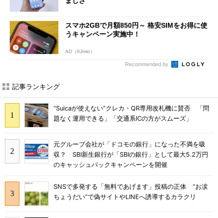
ましさ
スマホ2GBで月額850円～ 格安SIMをお得に使
うキャンペーン実施中！
AD（IIJmio）
Recommended by
記事ランキング
“Suicaが使えない”クレカ・QR専用改札機に賛否 「問
題なく運用できる」「交通系ICの方がスムーズ」
元グループ会社が「ドコモの銀行」になった不満を吸
収？ SBI新生銀行が「SBIの銀行」として最大5.2万円
のキャッシュバックキャンペーンを開催
SNSで多発する「無料であげます」投稿の正体 “お涙
ちょうだい”で偽サイトやLINEへ誘導するカラクリ