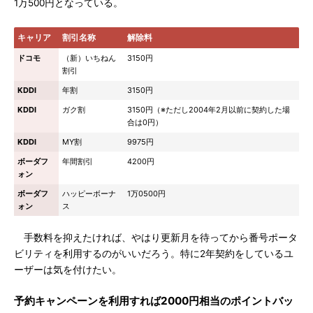
1万500円となっている。
キャリア
割引名称
解除料
ドコモ
（新）いちねん
3150円
割引
KDDI
年割
3150円
KDDI
ガク割
3150円（※ただし2004年2月以前に契約した場
合は0円）
KDDI
MY割
9975円
ボーダフ
年間割引
4200円
ォン
ボーダフ
ハッピーボーナ
1万0500円
ォン
ス
手数料を抑えたければ、やはり更新月を待ってから番号ポータ
ビリティを利用するのがいいだろう。特に2年契約をしているユ
ーザーは気を付けたい。
予約キャンペーンを利用すれば2000円相当のポイントバッ