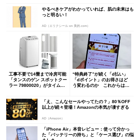
やるべきケアがわかっていれば、肌の未来はも
っと明るい！
AD（エリクシール on 美的.com）
工事不要で14畳まで冷房可能
“特典終了”が続く「d払い」
「タンスのゲン スポットクー
「dポイント」のお得さはど
ラー 79800020」がタイムセ
う変わるのか これからは
ールで10％オフの5万3999円
「dカード」の利用が得策？
に
「え、こんなセールやってたの？」80％OFF
以上が続々登場！Amazonの本気が凄すぎる
AD（Amazon）
「iPhone Air」本音レビュー：使って分かっ
た「バッテリーの持ち」と「ケース選び」の悩