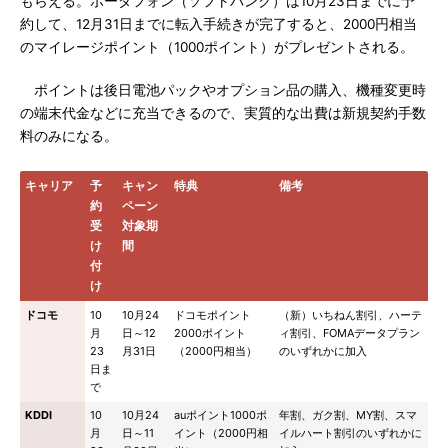
もらえる。ボーダフォン（ソフトバンク）は10月23日までに予
約して、12月31日までに転入手続きが完了すると、2000円相当
のマイレージポイント（1000ポイント）がプレゼントされる。
ポイントは後日電池パックやオプション品の購入、機種変更時
の端末代金などに充当できるので、実質的な出費は新規契約手数
料のみになる。
キャリア
予
キャン
特典
備考
約
ペーン
受
対象期
け
間
付
け
ドコモ
10
10月24
ドコモポイント
（新）いちねん割引、ハーテ
月
日～12
2000ポイント
ィ割引、FOMAデータプラン
23
月31日
（2000円相当）
のいずれかに加入
日ま
で
KDDI
10
10月24
auポイント1000ポ
年割、ガク割、MY割、スマ
月
日～11
イント（2000円相
イルハート割引のいずれかに