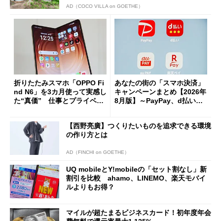
AD（COCO VILLA on GOETHE）
折りたたみスマホ「OPPO Fi
あなたの街の「スマホ決済」
nd N6」を3カ月使って実感し
キャンペーンまとめ【2026年
た“真価” 仕事とプライベー
8月版】～PayPay、d払い、a
トで大活躍
u PAY、楽天ペイ
【西野亮廣】つくりたいものを追求できる環境
の作り方とは
AD（FINCHI on GOETHE）
UQ mobileとY!mobileの「セット割なし」新
割引を比較 ahamo、LINEMO、楽天モバイ
ルよりもお得？
マイルが超たまるビジネスカード！初年度年会