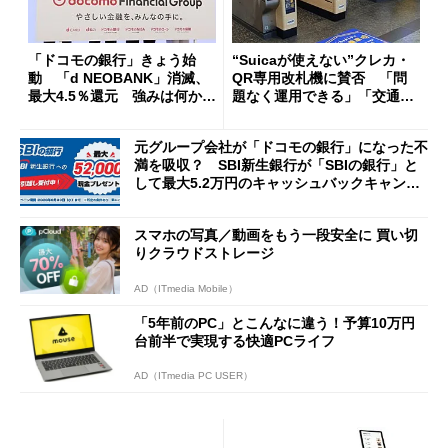
「ドコモの銀行」きょう始
“Suicaが使えない”クレカ・
動 「d NEOBANK」消滅、
QR専用改札機に賛否 「問
最大4.5％還元 強みは何か解
題なく運用できる」「交通系I
説
Cの方がスムーズ」
元グループ会社が「ドコモの銀行」になった不
満を吸収？ SBI新生銀行が「SBIの銀行」と
して最大5.2万円のキャッシュバックキャンペ
ーンを開催
スマホの写真／動画をもう一段安全に 買い切
りクラウドストレージ
AD（ITmedia Mobile）
「5年前のPC」とこんなに違う！予算10万円
台前半で実現する快適PCライフ
AD（ITmedia PC USER）