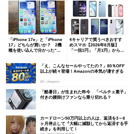
「iPhone 17e」と「iPhone
4キャリアで買うべきおすす
17」どちらが買いか？ 2機
めスマホ【2026年8月版】
種を使い込んで分かった“ス
「一括1円」「月1円」からお
ペック表にない違い”
得なiPhone／Pixel／Galaxy
まで
「え、こんなセールやってたの？」80％OFF
以上が続々登場！Amazonの本気が凄すぎる
AD（Amazon）
「酷暑日」が生まれた昨今 「ペルチェ素子」
付きの腰掛けファンなら乗り切れる？
カードローン50万円以上の人は、返済を3～6
ヶ月停止して『大幅に減額してから返済する手
続き』を利用して！