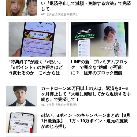
い『返済停止して減額・免除する方法』で完済
して
AD（渋谷法務総合事務所）
“特典終了”が続く「d払い」
LINEの新「プレミアムブロッ
「dポイント」のお得さはど
ク」で完全な“絶縁”が可能
う変わるのか これからは
に？ 従来のブロック機能と
「dカード」の利用が得策？
の決定的な違い
カードローン50万円以上の人は、返済を3～6
ヶ月停止して『大幅に減額してから返済する手
続き』で完済して！
AD（渋谷法務総合事務所）
d払い、dポイントのキャンペーンまとめ【8月
1日最新版】 1万～10万ポイント還元の施策
がめじろ押し