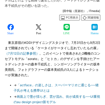
デルはどのような経緯で誕生したのか。アートディレクターの森
本千絵氏がその想いを語った。
[田中聡（至楽社），ITmedia]
PC用表示
関連情報
Share
Post
LINE
Hatena
東京原宿のKDDIデザイニングスタジオで、7月31日から9月2日
まで開催されている「ケータイがケータイし忘れていたもの展」
（7月12日の記事参照）
。このイベントで発表された2機種のコン
セプトモデル「sorato」と「ヒトカ」のデザインを手掛けたアー
トディレクターの森本千絵氏と、シンガーソングライターの坂本
美雨氏、フォトグラファーの森本美絵氏の3人によるトークショ
ーが実施された。
→
「actface」の楽しさは、スーパーマリオに通じる──猪
子氏が考える携帯UIとは
→
画面上で墨が揺らぎ、雲が流れ、街が成長する──UI重視
のau design project新モデル