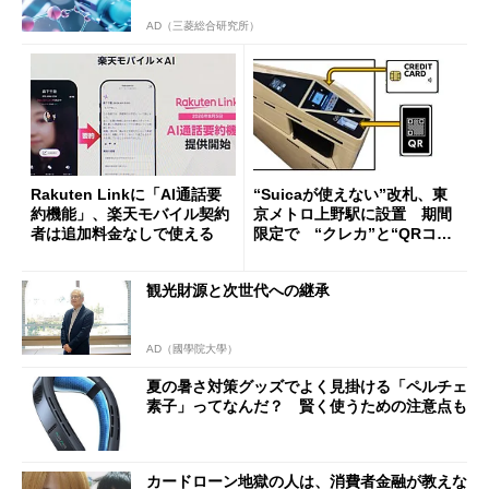
AD（三菱総合研究所）
Rakuten Linkに「AI通話要
“Suicaが使えない”改札、東
約機能」、楽天モバイル契約
京メトロ上野駅に設置 期間
者は追加料金なしで使える
限定で “クレカ”と“QRコー
ド”専用
観光財源と次世代への継承
AD（國學院大學）
夏の暑さ対策グッズでよく見掛ける「ペルチェ
素子」ってなんだ？ 賢く使うための注意点も
カードローン地獄の人は、消費者金融が教えな