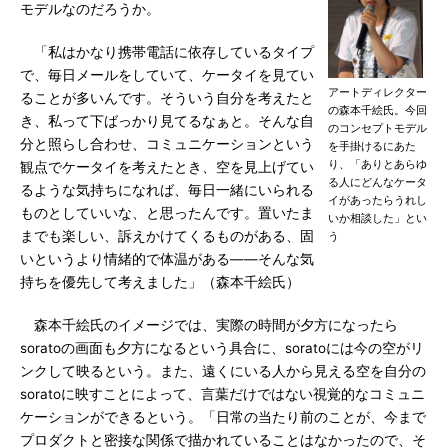
モデルなのだろうか。
「私はかなり携帯電話に依存しているタイプ
で、毎日メールをしていて、ケータイを見てい
アートディレクター
ることが多いんです。そういう自分を考えたと
の森本千絵氏。今回
き、私って下ばっかり見てるなぁと。そんな自
のコンセプトモデル
分と照らし合わせ、コミュニケーションという
を手掛けるにあた
り、「ありとあらゆ
観点でケータイを考えたとき、空を見上げてい
る人にどんなケータ
るような気持ちになれば、毎日一緒にいられる
イがあったらうれし
ものとしていいな、と思ったんです。置いたま
いか相談した」とい
までも楽しい、訴えかけてくるものがある、固
う
いというより情緒的で体温がある――そんな気
持ちを優先して考えました」（森本千絵氏）
森本千絵氏のイメージでは、実際の時間が夕方になったら
soratoの画面も夕方になるという具合に、soratoには今の空がリ
ンクして映るという。また、遠くにいる人から見える空を自分の
soratoに映すことによって、言葉だけではない視覚的なコミュニ
ケーションができるという。「日常の当たり前のことが、今まで
プロダクトと密接な関係で描かれていることはなかったので、そ