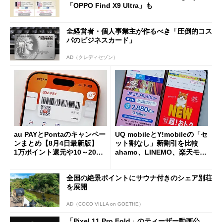
「OPPO Find X9 Ultra」も
全経営者・個人事業主が作るべき「圧倒的コス
パのビジネスカード」
AD（クレディセゾン）
au PAYとPontaのキャンペー
UQ mobileとY!mobileの「セ
ンまとめ【8月4日最新版】
ット割なし」新割引を比較
1万ポイント還元や10～20％
ahamo、LINEMO、楽天モバ
還元あり
イルよりもお得？
全国の絶景ポイントにサウナ付きのシェア別荘
を展開
AD（COCO VILLA on GOETHE）
「Pixel 11 Pro Fold」のティーザー動画公