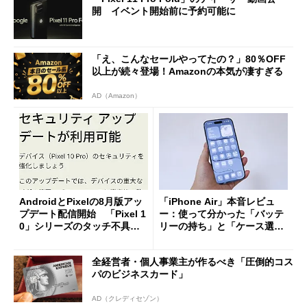
開 イベント開始前に予約可能に
「え、こんなセールやってたの？」80％OFF
以上が続々登場！Amazonの本気が凄すぎる
AD（Amazon）
AndroidとPixelの8月版アッ
「iPhone Air」本音レビュ
プデート配信開始 「Pixel 1
ー：使って分かった「バッテ
0」シリーズのタッチ不具合
リーの持ち」と「ケース選
修正やGPU性能改善なども
び」の悩ましさ
全経営者・個人事業主が作るべき「圧倒的コス
パのビジネスカード」
AD（クレディセゾン）