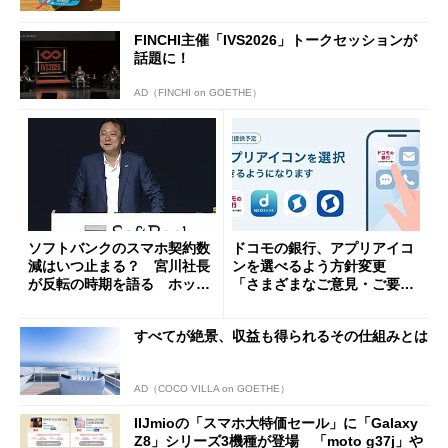
FINCHI主催「IVS2026」トークセッションが
話題に！
AD（FINCHI on GOETHE）
ソフトバンクのスマホ契約数
ドコモの銀行、アプリアイコ
減はいつ止まる？ 宮川社長
ンを選べるよう方針変更
が反転の時期を語る ホッピ
「さまざまなご意見・ご要望
ング対策は「真剣にやりすぎ
を踏まえ」
た」
すべてが絶景、収益も得られるその仕組みとは
AD（COCO VILLA on GOETHE）
IIJmioの「スマホ大特価セール」に「Galaxy
Z8」シリーズ3機種が登場 「moto g37j」や