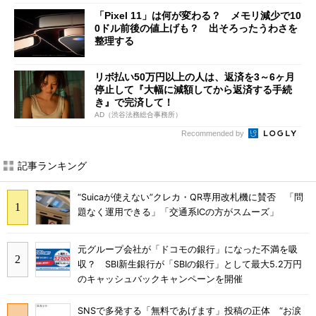
「Pixel 11」は何が変わる？ メモリ減少で10
0ドル前後の値上げも？ 出そろったうわさを
整理する
リボ払い50万円以上の人は、返済を3～6ヶ月
停止して『大幅に減額してから返済する手続
き』で完済して！
AD（渋谷法務総合事務所）
Recommended by
記事ランキング
“Suicaが使えない”クレカ・QR専用改札機に賛否 「問
題なく運用できる」「交通系ICの方がスムーズ」
元グループ会社が「ドコモの銀行」になった不満を吸
収？ SBI新生銀行が「SBIの銀行」として最大5.2万円
のキャッシュバックキャンペーンを開催
SNSで多発する「無料であげます」投稿の正体 “お涙