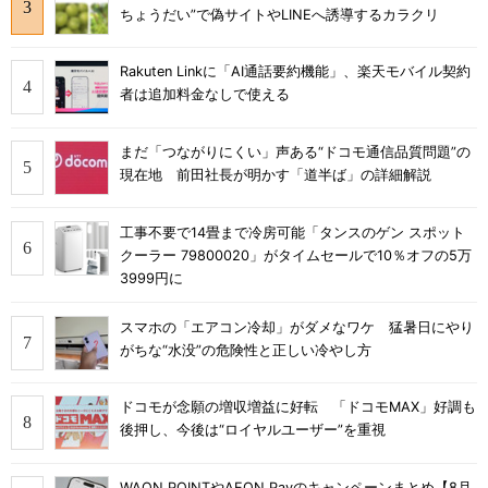
ちょうだい”で偽サイトやLINEへ誘導するカラクリ
Rakuten Linkに「AI通話要約機能」、楽天モバイル契約
者は追加料金なしで使える
まだ「つながりにくい」声ある“ドコモ通信品質問題”の
現在地 前田社長が明かす「道半ば」の詳細解説
工事不要で14畳まで冷房可能「タンスのゲン スポット
クーラー 79800020」がタイムセールで10％オフの5万
3999円に
スマホの「エアコン冷却」がダメなワケ 猛暑日にやり
がちな“水没”の危険性と正しい冷やし方
ドコモが念願の増収増益に好転 「ドコモMAX」好調も
後押し、今後は“ロイヤルユーザー”を重視
WAON POINTやAEON Payのキャンペーンまとめ【8月