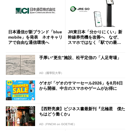
日本通信が新ブランド「blue
JR東日本「分かりにくい」新
mobile」を発表 ネオキャリ
幹線券売機を改善へ なぜ、
アで自由な通信環境へ
スマホではなく「駅での最短
1分購入」を実現？
手厚い“更生”施設、松平定信の「人足寄場」
AD（國學院大學）
ゲオが「ゲオのサマーセール2026」を8月8日
から開催、中古のスマホやゲームがお得に
【西野亮廣】ビジネス書最新刊『北極星 僕た
ちはどう働くか』
AD（FINCHI on GOETHE）