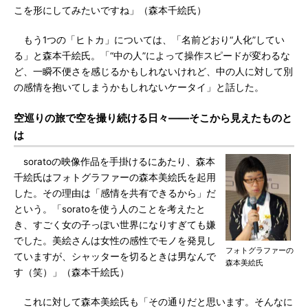
こを形にしてみたいですね」（森本千絵氏）
もう1つの「ヒトカ」については、「名前どおり“人化”してい
る」と森本千絵氏。「“中の人”によって操作スピードが変わるな
ど、一瞬不便さを感じるかもしれないけれど、中の人に対して別
の感情を抱いてしまうかもしれないケータイ」と話した。
空巡りの旅で空を撮り続ける日々――そこから見えたものと
は
soratoの映像作品を手掛けるにあたり、森本
千絵氏はフォトグラファーの森本美絵氏を起用
した。その理由は「感情を共有できるから」だ
という。「soratoを使う人のことを考えたと
き、すごく女の子っぽい世界になりすぎても嫌
でした。美絵さんは女性の感性でモノを発見し
フォトグラファーの
ていますが、シャッターを切るときは男なんで
森本美絵氏
す（笑）」（森本千絵氏）
これに対して森本美絵氏も「その通りだと思います。そんなに