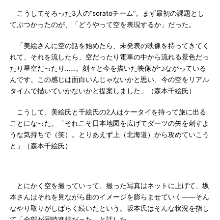
こうしてそろった3人の“soratoチーム”。まず最初の課題とし
てぶつかったのが、「どうやって空を表現するか」だった。
「美絵さんに空の話を始めたら、未発表の映像を持ってきてく
れて、それを流したら、空だったり電車の中から流れる景色だっ
たり星空だったり……。刻々と今を描いた映像がつながっている
んです。この感じは面白いんじゃないかと思い、今の空をリアル
タイムで描いていかないかと提案しました」（森本千絵氏）
こうして、美絵氏と千絵氏の2人はケータイを持って旅に出る
ことになった。「それこそ日本地図を広げてダーツの矢を刺すよ
うな気持ちで（笑）。とりあえず上（北海道）から攻めていこう
と」（森本千絵氏）
とにかく空を撮っていって、撮った写真はネットに上げて、坂
本さんはそれを見ながら曲のイメージを膨らませていく――そん
なやり取りがしばらく続いたという。坂本氏はそんな状況を指し
て「全部が同時進行だった」と話した。