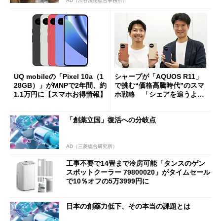
AD（渋谷法務総合事務所）
UQ mobileの「Pixel 10a（1
シャープが「AQUOS R11」
28GB）」がMNPで2年間、約
で挑む“価格高騰時代”のスマ
1.1万円に【スマホお得情報】
ホ戦略 「シェアを追うより
も既存ユーザーを大切に」
「創薬立国」復活への分岐点
AD（三菱総合研究所）
工事不要で14畳まで冷房可能「タンスのゲン
スポットクーラー 79800020」がタイムセール
で10％オフの5万3999円に
日本の創薬力低下、その本当の課題とは