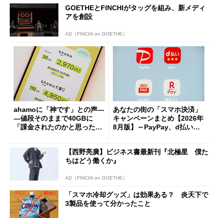
GOETHEとFINCHIがタッグを組み、新メディ
アを創設
AD（FINCHI on GOETHE）
ahamoに「神です」との声―
あなたの街の「スマホ決済」
―値段そのままで40GBに
キャンペーンまとめ【2026年
「課金されたのかと思った」
8月版】～PayPay、d払い、a
と戸惑いも
u PAY、楽天ペイ
【西野亮廣】ビジネス書最新刊『北極星 僕た
ちはどう働くか』
AD（FINCHI on GOETHE）
「スマホ冷却グッズ」は効果ある？ 炎天下で
3製品を使って分かったこと