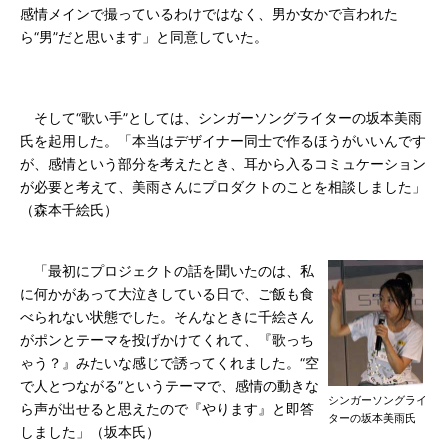
感情メインで撮っているわけではなく、男か女かで言われた
ら“男”だと思います」と同意していた。
そして“歌い手”としては、シンガーソングライターの坂本美雨
氏を起用した。「本当はデザイナー同士で作るほうがいいんです
が、感情という部分を考えたとき、耳から入るコミュケーション
が必要と考えて、美雨さんにプロダクトのことを相談しました」
（森本千絵氏）
「最初にプロジェクトの話を聞いたのは、私
に何かがあって大泣きしている日で、ご飯も食
べられない状態でした。そんなときに千絵さん
がポンとテーマを投げかけてくれて、『歌っち
ゃう？』みたいな感じで誘ってくれました。“空
で人とつながる”というテーマで、感情の動きな
シンガーソングライ
ら声が出せると思えたので『やります』と即答
ターの坂本美雨氏
しました」（坂本氏）