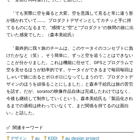
「でも実際に空を撮ると大変。空を意識して見ると常に違う形
が描かれていて……。プロダクトデザインとしてカチッと手に持
てるものになるまで、“感情”と“空”と“プロダクト”の狭間の旅に出
ていた感覚でした」（森本美絵氏）
「最終的に我々旅のチームは、このケータイのコンセプトに負
けたかなと（笑）。そう簡単に、ずっと空を追うことはできない
ことが分かりました。これは機能に任せて、GPSとプログラムで
空を見せるほうが効率的です。ケータイができるまで毎回毎回は
しゃいで旅に出るとボロボロになってしまうので、プロダクトデ
ザインのほうを頑張ることにしました」と森本千絵氏は旅の苦労
を話す。だが、soratoの映像作品自体は完成したわけではなく、
今後も継続して制作していくという。森本美絵氏も「製品化され
るまでの過程は終わっていなくて、まだ関係を持てるのは面白
い」と話した。
関連キーワード
デザイン
|
au
|
KDDI
|
au design project
|