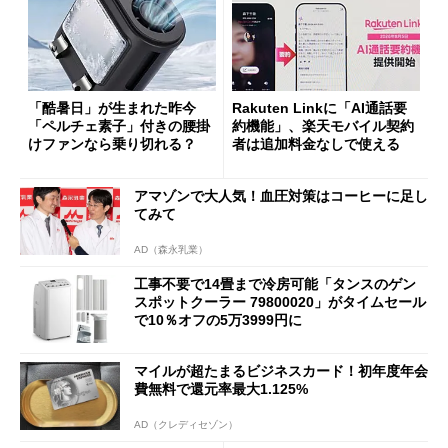
「酷暑日」が生まれた昨今
Rakuten Linkに「AI通話要
「ペルチェ素子」付きの腰掛
約機能」、楽天モバイル契約
けファンなら乗り切れる？
者は追加料金なしで使える
アマゾンで大人気！血圧対策はコーヒーに足し
てみて
AD（森永乳業）
工事不要で14畳まで冷房可能「タンスのゲン
スポットクーラー 79800020」がタイムセール
で10％オフの5万3999円に
マイルが超たまるビジネスカード！初年度年会
費無料で還元率最大1.125%
AD（クレディセゾン）