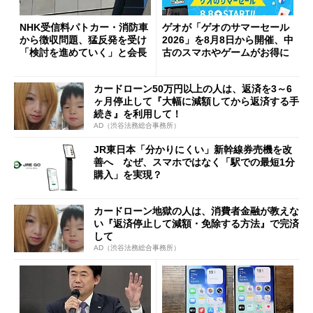
NHK受信料パトカー・消防車
ゲオが「ゲオのサマーセール
から徴収問題、猛反発を受け
2026」を8月8日から開催、中
「検討を進めていく」と会長
古のスマホやゲームがお得に
カードローン50万円以上の人は、返済を3～6
ヶ月停止して『大幅に減額してから返済する手
続き』を利用して！
AD（渋谷法務総合事務所）
JR東日本「分かりにくい」新幹線券売機を改
善へ なぜ、スマホではなく「駅での最短1分
購入」を実現？
カードローン地獄の人は、消費者金融が教えな
い『返済停止して減額・免除する方法』で完済
して
AD（渋谷法務総合事務所）