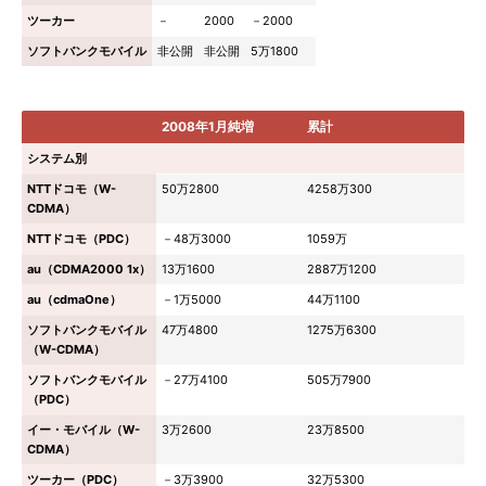
ツーカー
－
2000
－2000
ソフトバンクモバイル
非公開
非公開
5万1800
2008年1月純増
累計
システム別
NTTドコモ（W-
50万2800
4258万300
CDMA）
NTTドコモ（PDC）
－48万3000
1059万
au（CDMA2000 1x）
13万1600
2887万1200
au（cdmaOne）
－1万5000
44万1100
ソフトバンクモバイル
47万4800
1275万6300
（W-CDMA）
ソフトバンクモバイル
－27万4100
505万7900
（PDC）
イー・モバイル（W-
3万2600
23万8500
CDMA）
ツーカー（PDC）
－3万3900
32万5300