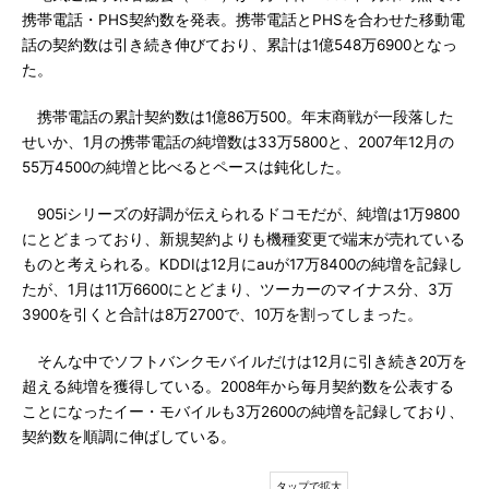
携帯電話・PHS契約数を発表。携帯電話とPHSを合わせた移動電
話の契約数は引き続き伸びており、累計は1億548万6900となっ
た。
携帯電話の累計契約数は1億86万500。年末商戦が一段落した
せいか、1月の携帯電話の純増数は33万5800と、2007年12月の
55万4500の純増と比べるとペースは鈍化した。
905iシリーズの好調が伝えられるドコモだが、純増は1万9800
にとどまっており、新規契約よりも機種変更で端末が売れている
ものと考えられる。KDDIは12月にauが17万8400の純増を記録し
たが、1月は11万6600にとどまり、ツーカーのマイナス分、3万
3900を引くと合計は8万2700で、10万を割ってしまった。
そんな中でソフトバンクモバイルだけは12月に引き続き20万を
超える純増を獲得している。2008年から毎月契約数を公表する
ことになったイー・モバイルも3万2600の純増を記録しており、
契約数を順調に伸ばしている。