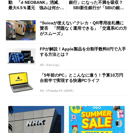
動 「d NEOBANK」消滅、
銀行」になった不満を吸収？
最大4.5％還元 強みは何か解
SBI新生銀行が「SBIの銀
説
行」として最大5.2万円のキャ
ッシュバックキャンペーンを
“Suicaが使えない”クレカ・QR専用改札機に
開催
賛否 「問題なく運用できる」「交通系ICの方
がスムーズ」
FPが解説！Apple製品を分割手数料0円で入手
する方法とは？
AD（Fav-Log）
「5年前のPC」とこんなに違う！予算10万円
台前半で実現する快適PCライフ
AD（ITmedia PC USER）