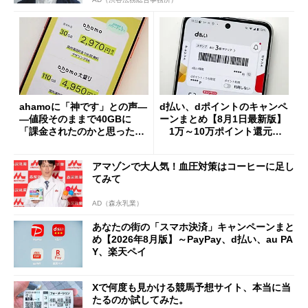
ahamoに「神です」との声―
d払い、dポイントのキャンペ
―値段そのままで40GBに
ーンまとめ【8月1日最新版】
「課金されたのかと思った」
1万～10万ポイント還元の
と戸惑いも
施策がめじろ押し
アマゾンで大人気！血圧対策はコーヒーに足し
てみて
AD（森永乳業）
あなたの街の「スマホ決済」キャンペーンまと
め【2026年8月版】～PayPay、d払い、au PA
Y、楽天ペイ
Xで何度も見かける競馬予想サイト、本当に当
たるのか試してみた。