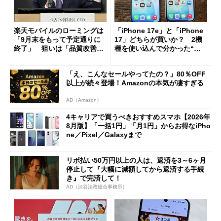
楽天モバイルのローミングは
「iPhone 17e」と「iPhone
「9月末をもって予定通りに
17」どちらが買いか？ 2機
終了」 狙いは「品質改善」
種を使い込んで分かった“ス
ただし「ルーラル限定で期
ペック表にない違い”
限を切った新契約」の可能性
「え、こんなセールやってたの？」80％OFF
も
以上が続々登場！Amazonの本気が凄すぎる
AD（Amazon）
4キャリアで買うべきおすすめスマホ【2026年
8月版】「一括1円」「月1円」からお得なiPho
ne／Pixel／Galaxyまで
リボ払い50万円以上の人は、返済を3～6ヶ月
停止して『大幅に減額してから返済する手続
き』で完済して！
AD（渋谷法務総合事務所）