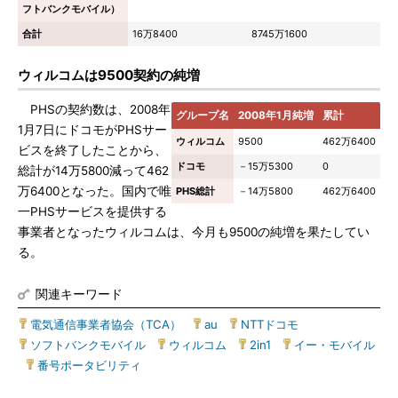
フトバンクモバイル）
合計
16万8400
8745万1600
ウィルコムは9500契約の純増
PHSの契約数は、2008年
グループ名
2008年1月純増
累計
1月7日にドコモがPHSサー
ウィルコム
9500
462万6400
ビスを終了したことから、
ドコモ
－15万5300
0
総計が14万5800減って462
万6400となった。国内で唯
PHS総計
－14万5800
462万6400
一PHSサービスを提供する
事業者となったウィルコムは、今月も9500の純増を果たしてい
る。
関連キーワード
電気通信事業者協会（TCA）
|
au
|
NTTドコモ
|
ソフトバンクモバイル
|
ウィルコム
|
2in1
|
イー・モバイル
|
番号ポータビリティ