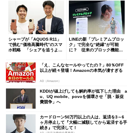
シャープが「AQUOS R11」
LINEの新「プレミアムブロッ
で挑む“価格高騰時代”のスマ
ク」で完全な“絶縁”が可能
ホ戦略 「シェアを追うより
に？ 従来のブロック機能と
も既存ユーザーを大切に」
の決定的な違い
「え、こんなセールやってたの？」80％OFF
以上が続々登場！Amazonの本気が凄すぎる
AD（Amazon）
KDDIが値上げしても解約率が低下した理由 a
u、UQ mobile、povoを循環させ「脱・販促
費競争」へ
カードローン50万円以上の人は、返済を3～6
ヶ月停止して『大幅に減額してから返済する手
続き』で完済して！
AD（渋谷法務総合事務所）