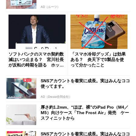
AD（ルーツ）
ソフトバンクのスマホ契約数
「スマホ冷却グッズ」は効果
減はいつ止まる？ 宮川社長
ある？ 炎天下で3製品を使
が反転の時期を語る ホッピ
って分かったこと
ング対策は「真剣にやりすぎ
た」
SNSアカウントを着実に成長。実はみんなココ
使ってます。
AD（Dreaw合同会社）
厚さ約1.2mm、“ほぼ、裸”のiPad Pro（M4／
M5）向けケース「The Frost Air」発売 ケー
スフィニットから
SNSアカウントを着実に成長。実はみんなココ