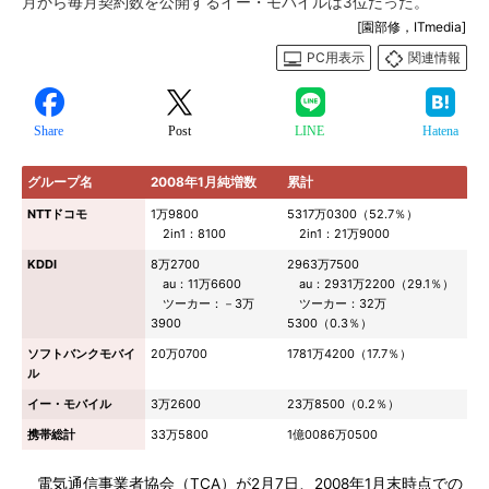
月から毎月契約数を公開するイー・モバイルは3位だった。
[園部修，ITmedia]
PC用表示
関連情報
Share
Post
LINE
Hatena
グループ名
2008年1月純増数
累計
NTTドコモ
1万9800
5317万0300（52.7％）
2in1：8100
2in1：21万9000
KDDI
8万2700
2963万7500
au：11万6600
au：2931万2200（29.1％）
ツーカー：－3万
ツーカー：32万
3900
5300（0.3％）
ソフトバンクモバイ
20万0700
1781万4200（17.7％）
ル
イー・モバイル
3万2600
23万8500（0.2％）
携帯総計
33万5800
1億0086万0500
電気通信事業者協会（TCA）が2月7日、2008年1月末時点での