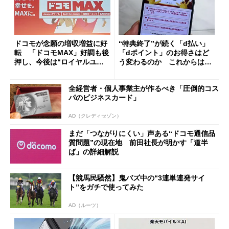
ドコモが念願の増収増益に好
“特典終了”が続く「d払い」
転 「ドコモMAX」好調も後
「dポイント」のお得さはど
押し、今後は“ロイヤルユー
う変わるのか これからは
ザー”を重視
「dカード」の利用が得策？
全経営者・個人事業主が作るべき「圧倒的コス
パのビジネスカード」
AD（クレディセゾン）
まだ「つながりにくい」声ある“ドコモ通信品
質問題”の現在地 前田社長が明かす「道半
ば」の詳細解説
【競馬民騒然】鬼バズ中の“3連単連発サイ
ト”をガチで使ってみた
AD（ルーツ）