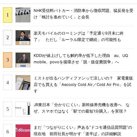
NHK受信料パトカー・消防車から徴収問題、猛反発を受
け「検討を進めていく」と会長
楽天モバイルのローミングは「予定通り9月末に終
了」 ただし「ルーラル限定で継続」の可能性も
KDDIが値上げしても解約率が低下した理由 au、UQ
mobile、povoを循環させ「脱・販促費競争」へ
ミストが出るハンディファンって涼しいの？ 家電量販
店でも買える「Aecooly Cold Air／Cold Air Pro」を試
す
JR東日本「分かりにくい」新幹線券売機を改善へ な
ぜ、スマホではなく「駅での最短1分購入」を実現？
まだ「つながりにくい」声ある“ドコモ通信品質問題”の
現在地 前田社長が明かす「道半ば」の詳細解説