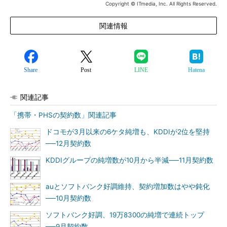
Copyright © ITmedia, Inc. All Rights Reserved.
関連情報
Share
Post
LINE
Hatena
関連記事
「携帯・PHSの契約数」関連記事
ドコモが3月以来の6ケタ純増も、KDDIが2位を堅持
──12月契約数
KDDIグループの純増数が10月から半減──11月契約数
auとソフトバンク好調維持、契約増加数はやや鈍化
──10月契約数
ソフトバンク好調、19万8300の純増で連続トップ
──9月契約数