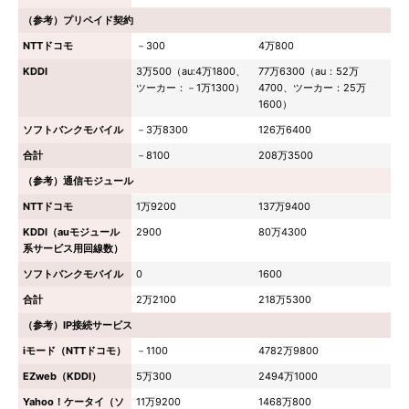
（参考）プリペイド契約
NTTドコモ
－300
4万800
KDDI
3万500（au:4万1800、
77万6300（au：52万
ツーカー：－1万1300）
4700、ツーカー：25万
1600）
ソフトバンクモバイル
－3万8300
126万6400
合計
－8100
208万3500
（参考）通信モジュール
NTTドコモ
1万9200
137万9400
KDDI（auモジュール
2900
80万4300
系サービス用回線数）
ソフトバンクモバイル
0
1600
合計
2万2100
218万5300
（参考）IP接続サービス
iモード（NTTドコモ）
－1100
4782万9800
EZweb（KDDI）
5万300
2494万1000
Yahoo！ケータイ（ソ
11万9200
1468万800