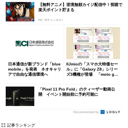
【無料アニメ】逆境無頼カイジ配信中！視聴で
楽天ポイント貯まる
AD（Rチャンネル）
日本通信が新ブランド「blue
IIJmioの「スマホ大特価セー
mobile」を発表 ネオキャリ
ル」に「Galaxy Z8」シリー
アで自由な通信環境へ
ズ3機種が登場 「moto g37
j」や「OPPO Find X9 Ultr
a」も
「Pixel 11 Pro Fold」のティーザー動画公
開 イベント開始前に予約可能に
Recommended by
記事ランキング