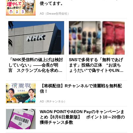
使ってます。
AD（Dreaw合同会社）
「NHK受信料の値上げは検討
SNSで多発する「無料であげ
していない」――会長が明
ます」投稿の正体 “お涙ち
言 スクランブル化を求める
ょうだい”で偽サイトやLINE
声絶えず
へ誘導するカラクリ
【将棋配信】Rチャンネルで清麗戦を無料配
信！
AD（Rチャンネル）
WAON POINTやAEON Payのキャンペーンま
とめ【8月6日最新版】 ポイント10～20倍の
獲得チャンス多数