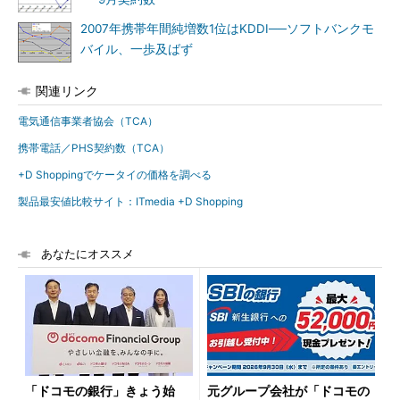
2007年携帯年間純増数1位はKDDI──ソフトバンクモ
バイル、一歩及ばず
関連リンク
電気通信事業者協会（TCA）
携帯電話／PHS契約数（TCA）
+D Shoppingでケータイの価格を調べる
製品最安値比較サイト：ITmedia +D Shopping
あなたにオススメ
「ドコモの銀行」きょう始
元グループ会社が「ドコモの