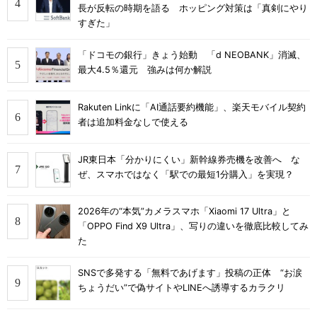
長が反転の時期を語る ホッピング対策は「真剣にやり
すぎた」
「ドコモの銀行」きょう始動 「d NEOBANK」消滅、
最大4.5％還元 強みは何か解説
Rakuten Linkに「AI通話要約機能」、楽天モバイル契約
者は追加料金なしで使える
JR東日本「分かりにくい」新幹線券売機を改善へ な
ぜ、スマホではなく「駅での最短1分購入」を実現？
2026年の“本気”カメラスマホ「Xiaomi 17 Ultra」と
「OPPO Find X9 Ultra」、写りの違いを徹底比較してみ
た
SNSで多発する「無料であげます」投稿の正体 “お涙
ちょうだい”で偽サイトやLINEへ誘導するカラクリ