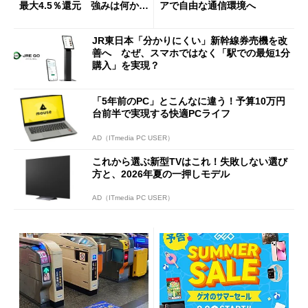
最大4.5％還元 強みは何か解
アで自由な通信環境へ
説
JR東日本「分かりにくい」新幹線券売機を改
善へ なぜ、スマホではなく「駅での最短1分
購入」を実現？
「5年前のPC」とこんなに違う！予算10万円
台前半で実現する快適PCライフ
AD（ITmedia PC USER）
これから選ぶ新型TVはこれ！失敗しない選び
方と、2026年夏の一押しモデル
AD（ITmedia PC USER）