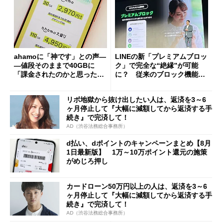
ahamoに「神です」との声―
LINEの新「プレミアムブロッ
―値段そのままで40GBに
ク」で完全な“絶縁”が可能
「課金されたのかと思った」
に？ 従来のブロック機能と
と戸惑いも
の決定的な違い
リボ地獄から抜け出したい人は、返済を3～6
ヶ月停止して『大幅に減額してから返済する手
続き』で完済して！
AD（渋谷法務総合事務所）
d払い、dポイントのキャンペーンまとめ【8月
1日最新版】 1万～10万ポイント還元の施策
がめじろ押し
カードローン50万円以上の人は、返済を3～6
ヶ月停止して『大幅に減額してから返済する手
続き』で完済して！
AD（渋谷法務総合事務所）