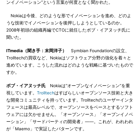
ンイノベーション”という言葉が何度となく聞かれた。
Nokiaは今後、どのような形でイノベーションを進め、どのよ
うな技術でイノベーションを後押ししようとしているのか。
2008年初頭の組織再編でCTOに就任したボブ・イアヌッチ氏に
聞いた。
ITmedia（聞き手：末岡洋子）
Symbian Foundationの設立、
Trolltechの買収など、Nokiaはソフトウェア分野の強化を着々と
進めています。こうした流れはどのような戦略に基づいたもので
すか。
ボブ・イアヌッチ氏
Nokiaは“オープンなイノベーション”を重
視しています。
Trolltech
はすばらしいオープンソース技術と大き
な開発コミュニティを持っています。Trolltechのユーザーインタ
フェースは最高レベルで、オープンソースをベースとするソフト
ウェアには欠かせません。「オープンソース」「オープンイノベ
ーション」「サードパーティの開発者」――。これが、われわれ
が「Maemo」で実証したパターンです。