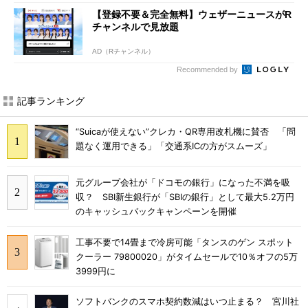
【登録不要＆完全無料】ウェザーニュースがR
チャンネルで見放題
AD（Rチャンネル）
Recommended by
記事ランキング
“Suicaが使えない”クレカ・QR専用改札機に賛否 「問
題なく運用できる」「交通系ICの方がスムーズ」
元グループ会社が「ドコモの銀行」になった不満を吸
収？ SBI新生銀行が「SBIの銀行」として最大5.2万円
のキャッシュバックキャンペーンを開催
工事不要で14畳まで冷房可能「タンスのゲン スポット
クーラー 79800020」がタイムセールで10％オフの5万
3999円に
ソフトバンクのスマホ契約数減はいつ止まる？ 宮川社