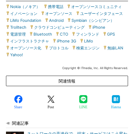
Nokia（ノキア）
|
携帯電話
|
オープンソースコミュニティ
|
イノベーション
|
オープンソース
|
ユーザーインタフェース
|
LiMo Foundation
|
Android
|
Symbian（シンビアン）
|
Trolltech
|
クラウドコンピューティング
|
iPhone
|
電源管理
|
Bluetooth
|
CTO
|
フィンランド
|
GPS
|
インフラストラクチャ
|
iPhone 3G
|
LiMo
|
オープンソース化
|
プロトコル
|
検索エンジン
|
無線LAN
|
Yahoo!
Copyright © ITmedia, Inc. All Rights Reserved.
関連情報
Share
Post
LINE
Hatena
関連記事
ネットワークの高速化で、端末・サービスはこう変わ