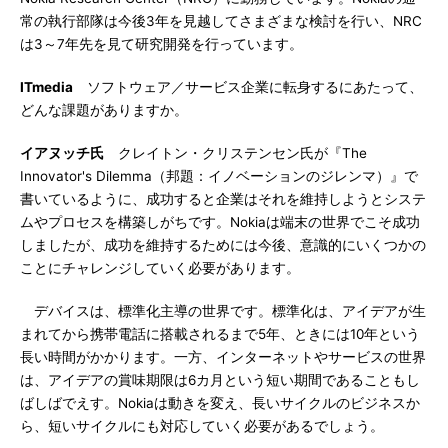
常の執行部隊は今後3年を見越してさまざまな検討を行い、NRC
は3～7年先を見て研究開発を行っています。
ITmedia
ソフトウェア／サービス企業に転身するにあたって、
どんな課題がありますか。
イアヌッチ氏
クレイトン・クリステンセン氏が『The
Innovator's Dilemma（邦題：イノベーションのジレンマ）』で
書いているように、成功すると企業はそれを維持しようとシステ
ムやプロセスを構築しがちです。Nokiaは端末の世界でこそ成功
しましたが、成功を維持するためには今後、意識的にいくつかの
ことにチャレンジしていく必要があります。
デバイスは、標準化主導の世界です。標準化は、アイデアが生
まれてから携帯電話に搭載されるまで5年、ときには10年という
長い時間がかかります。一方、インターネットやサービスの世界
は、アイデアの賞味期限は6カ月という短い期間であることもし
ばしばでえす。Nokiaは動きを変え、長いサイクルのビジネスか
ら、短いサイクルにも対応していく必要があるでしょう。