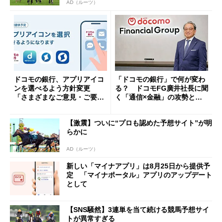
AD（ルーツ）
ドコモの銀行、アプリアイコ
「ドコモの銀行」で何が変わ
ンを選べるよう方針変更
る？ ドコモFG廣井社長に聞
「さまざまなご意見・ご要望
く「通信×金融」の攻勢とグ
を踏まえ」
ループ戦略
【激震】ついに“プロも認めた予想サイト”が明
らかに
AD（ルーツ）
新しい「マイナアプリ」は8月25日から提供予
定 「マイナポータル」アプリのアップデート
として
【SNS騒然】3連単を当て続ける競馬予想サイ
トが異常すぎる