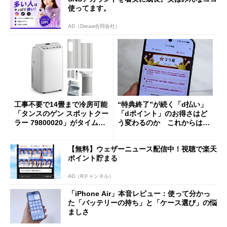
使ってます。
AD（Dreaw合同会社）
工事不要で14畳まで冷房可能
“特典終了”が続く「d払い」
「タンスのゲン スポットクー
「dポイント」のお得さはど
ラー 79800020」がタイムセ
う変わるのか これからは
ールで10％オフの5万3999円
「dカード」の利用が得策？
に
【無料】ウェザーニュース配信中！視聴で楽天
ポイント貯まる
AD（Rチャンネル）
「iPhone Air」本音レビュー：使って分かっ
た「バッテリーの持ち」と「ケース選び」の悩
ましさ