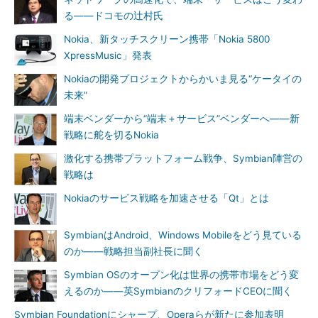
る――ドコモの辻村氏
Nokia、新タッチスクリーン携帯「Nokia 5800
XpressMusic」発表
Nokiaの開発プロジェクトからかいま見る“ケータイの
未来”
端末ベンダーから“端末＋サービス”ベンダーへ――新
戦略に舵を切るNokia
激化する携帯プラットフォーム戦争、Symbian陣営の
戦略は
Nokiaのサービス戦略を加速させる「Qt」とは
SymbianはAndroid、Windows Mobileをどう見ている
のか――戦略担当副社長に聞く
Symbian OSのオープン化は世界の携帯市場をどう変
えるのか――英SymbianのクリフォードCEOに聞く
Symbian Foundationにシャープ、Operaらが新たに参加表明