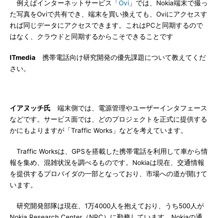
例えばインターネットサービス「
Ovi
」では、Nokia端末で撮っ
た写真をOviで共有でき、端末を買い換えても、Oviにアクセスす
れば同じデータにアクセスできます。これはPCと同期するので
はなく、クラウドと同期するからこそできることです
ITmedia
携帯電話向け研究開発の優先課題について教えてくだ
さい。
イアヌッチ氏
端末側では、電源管理やユーザーインタフェース
などです。サービス面では、どのプロジェクトを正式に提供する
かにもよりますが「Traffic Works」などを考えています。
Traffic Worksは、GPSを搭載した携帯電話を利用して車から情
報を集め、混雑状況を調べるものです。Nokiaは現在、交通情報
を提供するプロバイダの一部となっており、市場への道が開けて
います。
研究開発部隊は現在、1万4000人を抱えており、うち500人が
Nokia Research Center（NRC）に勤務しています。Nokiaの通