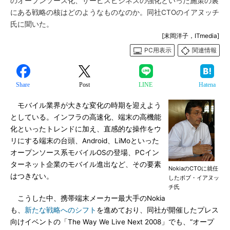
のオープンソース化、サービスビジネスの強化といった施策の裏
にある戦略の核はどのようなものなのか。同社CTOのイアヌッチ
氏に聞いた。
[末岡洋子，ITmedia]
PC用表示
関連情報
Share
Post
LINE
Hatena
モバイル業界が大きな変化の時期を迎えよう
としている。インフラの高速化、端末の高機能
化といったトレンドに加え、直感的な操作をウ
リにする端末の台頭、Android、LiMoといった
オープンソース系モバイルOSの登場、PCイン
ターネット企業のモバイル進出など、その要素
NokiaのCTOに就任
はつきない。
したボブ・イアヌッ
チ氏
こうした中、携帯端末メーカー最大手のNokia
も、
新たな戦略へのシフト
を進めており、同社が開催したプレス
向けイベントの「The Way We Live Next 2008」でも、“オープ