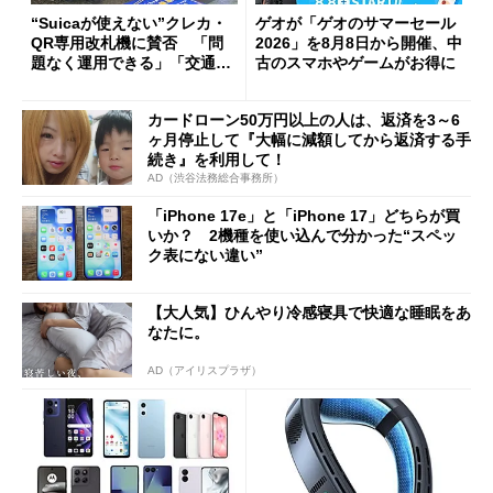
“Suicaが使えない”クレカ・
ゲオが「ゲオのサマーセール
QR専用改札機に賛否 「問
2026」を8月8日から開催、中
題なく運用できる」「交通系I
古のスマホやゲームがお得に
Cの方がスムーズ」
カードローン50万円以上の人は、返済を3～6
ヶ月停止して『大幅に減額してから返済する手
続き』を利用して！
AD（渋谷法務総合事務所）
「iPhone 17e」と「iPhone 17」どちらが買
いか？ 2機種を使い込んで分かった“スペッ
ク表にない違い”
【大人気】ひんやり冷感寝具で快適な睡眠をあ
なたに。
AD（アイリスプラザ）