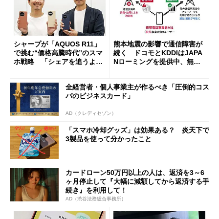
シャープが「AQUOS R11」
熊本地震の影響で通信障害が
で挑む“価格高騰時代”のスマ
続く ドコモとKDDIはJAPA
ホ戦略 「シェアを追うより
Nローミングを提供中、無料
も既存ユーザーを大切に」
Wi-Fi「00000JAPAN」も開
放
全経営者・個人事業主が作るべき「圧倒的コス
パのビジネスカード」
AD（クレディセゾン）
「スマホ冷却グッズ」は効果ある？ 炎天下で
3製品を使って分かったこと
カードローン50万円以上の人は、返済を3～6
ヶ月停止して『大幅に減額してから返済する手
続き』を利用して！
AD（渋谷法務総合事務所）