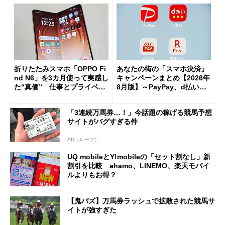
折りたたみスマホ「OPPO Fi
あなたの街の「スマホ決済」
nd N6」を3カ月使って実感し
キャンペーンまとめ【2026年
た“真価” 仕事とプライベー
8月版】～PayPay、d払い、a
トで大活躍
u PAY、楽天ペイ
「3連続万馬券…！」今話題の稼げる競馬予想
サイトがバグすぎる件
AD（ルーツ）
UQ mobileとY!mobileの「セット割なし」新
割引を比較 ahamo、LINEMO、楽天モバイ
ルよりもお得？
【鬼バズ】万馬券ラッシュで拡散された競馬サ
イトが強すぎた