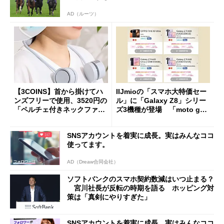
AD（ルーツ）
【3COINS】首から掛けてハ
IIJmioの「スマホ大特価セー
ンズフリーで使用、3520円の
ル」に「Galaxy Z8」シリー
「ペルチェ付きネックファ
ズ3機種が登場 「moto g37
ン」
j」や「OPPO Find X9 Ultr
a」も
SNSアカウントを着実に成長。実はみんなココ
使ってます。
AD（Dreaw合同会社）
ソフトバンクのスマホ契約数減はいつ止まる？
宮川社長が反転の時期を語る ホッピング対
策は「真剣にやりすぎた」
SNSアカウントを着実に成長。実はみんなココ