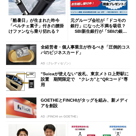
「酷暑日」が生まれた昨今
元グループ会社が「ドコモの
「ペルチェ素子」付きの腰掛
銀行」になった不満を吸収？
けファンなら乗り切れる？
SBI新生銀行が「SBIの銀
行」として最大5.2万円のキャ
ッシュバックキャンペーンを
全経営者・個人事業主が作るべき「圧倒的コス
開催
パのビジネスカード」
AD（クレディセゾン）
“Suicaが使えない”改札、東京メトロ上野駅に
設置 期間限定で “クレカ”と“QRコード”専
用
GOETHEとFINCHIがタッグを組み、新メディ
アを創設
AD（FINCHI on GOETHE）