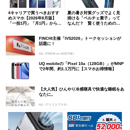
4キャリアで買うべきおすす
夏の暑さ対策グッズでよく見
めスマホ【2026年8月版】
掛ける「ペルチェ素子」って
「一括1円」「月1円」からお
なんだ？ 賢く使うための注
得なiPhone／Pixel／Galaxy
意点も
まで
FINCHI主催「IVS2026」トークセッションが
話題に！
AD（FINCHI on GOETHE）
UQ mobileの「Pixel 10a（128GB）」がMNP
で2年間、約1.1万円に【スマホお得情報】
【大人気】ひんやり冷感寝具で快適な睡眠をあ
なたに。
AD（アイリスプラザ）