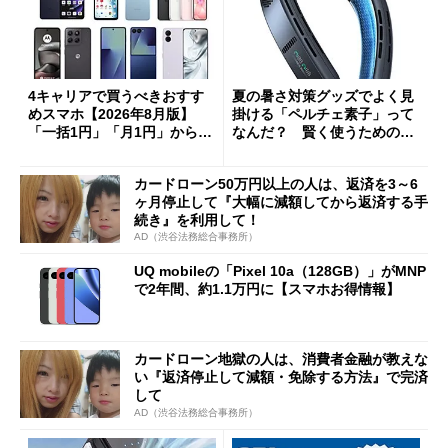
4キャリアで買うべきおすす
夏の暑さ対策グッズでよく見
めスマホ【2026年8月版】
掛ける「ペルチェ素子」って
「一括1円」「月1円」からお
なんだ？ 賢く使うための注
得なiPhone／Pixel／Galaxy
意点も
まで
カードローン50万円以上の人は、返済を3～6
ヶ月停止して『大幅に減額してから返済する手
続き』を利用して！
AD（渋谷法務総合事務所）
UQ mobileの「Pixel 10a（128GB）」がMNP
で2年間、約1.1万円に【スマホお得情報】
カードローン地獄の人は、消費者金融が教えな
い『返済停止して減額・免除する方法』で完済
して
AD（渋谷法務総合事務所）