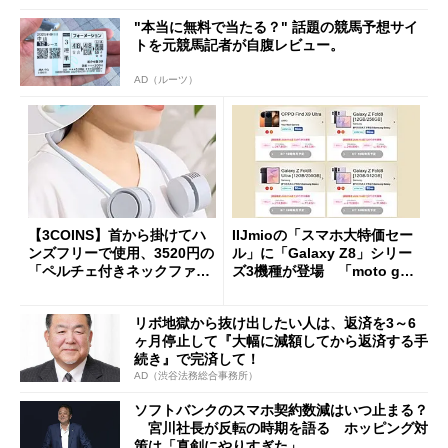
"本当に無料で当たる？" 話題の競馬予想サイ
トを元競馬記者が自腹レビュー。
AD（ルーツ）
【3COINS】首から掛けてハ
IIJmioの「スマホ大特価セー
ンズフリーで使用、3520円の
ル」に「Galaxy Z8」シリー
「ペルチェ付きネックファ
ズ3機種が登場 「moto g37
ン」
j」や「OPPO Find X9 Ultr
a」も
リボ地獄から抜け出したい人は、返済を3～6
ヶ月停止して『大幅に減額してから返済する手
続き』で完済して！
AD（渋谷法務総合事務所）
ソフトバンクのスマホ契約数減はいつ止まる？
宮川社長が反転の時期を語る ホッピング対
策は「真剣にやりすぎた」