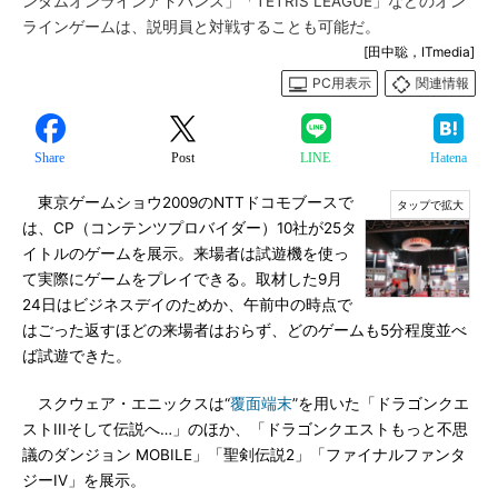
ンダムオンラインアドバンス」「TETRIS LEAGUE」などのオン
ラインゲームは、説明員と対戦することも可能だ。
[田中聡，ITmedia]
PC用表示
関連情報
Share
Post
LINE
Hatena
東京ゲームショウ2009のNTTドコモブースで
は、CP（コンテンツプロバイダー）10社が25タ
イトルのゲームを展示。来場者は試遊機を使っ
て実際にゲームをプレイできる。取材した9月
24日はビジネスデイのためか、午前中の時点で
はごった返すほどの来場者はおらず、どのゲームも5分程度並べ
ば試遊できた。
スクウェア・エニックスは“
覆面端末
”を用いた「ドラゴンクエ
ストIIIそして伝説へ…」のほか、「ドラゴンクエストもっと不思
議のダンジョン MOBILE」「聖剣伝説2」「ファイナルファンタ
ジーIV」を展示。