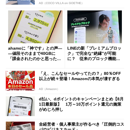
AD（COCO VILLA on GOETHE）
ahamoに「神です」との声―
LINEの新「プレミアムブロッ
―値段そのままで40GBに
ク」で完全な“絶縁”が可能
「課金されたのかと思った」
に？ 従来のブロック機能と
と戸惑いも
の決定的な違い
「え、こんなセールやってたの？」80％OFF
以上が続々登場！Amazonの本気が凄すぎる
AD（Amazon）
d払い、dポイントのキャンペーンまとめ【8月
1日最新版】 1万～10万ポイント還元の施策
がめじろ押し
全経営者・個人事業主が作るべき「圧倒的コス
パのビジネスカード」