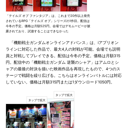
「テイルズ オブ ファンタジア」は、これまで20作以上発売
されているRPG「テイルズ オブ」シリーズの1作目。配信は
今冬の予定。価格は月額525円。会場ではデモムービーが披
露されており、試遊することはできなかった
「機動戦士ガンダムオンラインアドバンス」は、iアプリオン
ラインに対応した作品で、最大4人の対戦が可能。会場でも説明
員と対戦してプレイできる。配信は今冬の予定。価格は月額315
円。配信中の「機動戦士ガンダム 逆襲のシャア」はアムロとシ
ャアの最後の対決を描いた映画作品を再現したもので、4つのス
テージで戦闘を繰り広げる。こちらはオンラインバトルには対応
していない。価格は月額315円または1ダウンロード1050円。