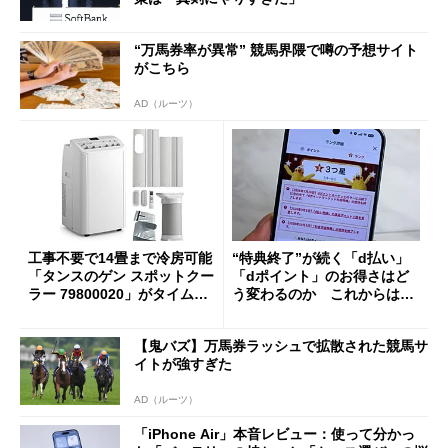
“万馬券率が異常” 競馬界隈で噂の予想サイト
がこちら
AD（ルーツ）
工事不要で14畳まで冷房可能
“特典終了”が続く「d払い」
「タンスのゲン スポットクー
「dポイント」のお得さはど
ラー 79800020」がタイムセ
う変わるのか これからは
ールで10％オフの5万3999円
「dカード」の利用が得策？
に
【鬼バズ】万馬券ラッシュで拡散された競馬サ
イトが強すぎた
AD（ルーツ）
「iPhone Air」本音レビュー：使って分かっ