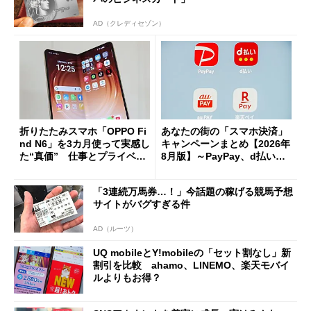
AD（クレディセゾン）
折りたたみスマホ「OPPO Fi
あなたの街の「スマホ決済」
nd N6」を3カ月使って実感し
キャンペーンまとめ【2026年
た“真価” 仕事とプライベー
8月版】～PayPay、d払い、a
トで大活躍
u PAY、楽天ペイ
「3連続万馬券…！」今話題の稼げる競馬予想
サイトがバグすぎる件
AD（ルーツ）
UQ mobileとY!mobileの「セット割なし」新
割引を比較 ahamo、LINEMO、楽天モバイ
ルよりもお得？