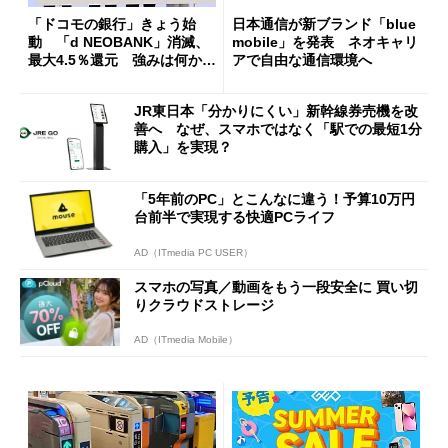
「ドコモの銀行」きょう始
日本通信が新ブランド「blue
動 「d NEOBANK」消滅、
mobile」を発表 ネオキャリ
最大4.5％還元 強みは何か解
アで自由な通信環境へ
説
JR東日本「分かりにくい」新幹線券売機を改
善へ なぜ、スマホではなく「駅での最短1分
購入」を実現？
「5年前のPC」とこんなに違う！予算10万円
台前半で実現する快適PCライフ
AD（ITmedia PC USER）
スマホの写真／動画をもう一段安全に 買い切
りクラウドストレージ
AD（ITmedia Mobile）