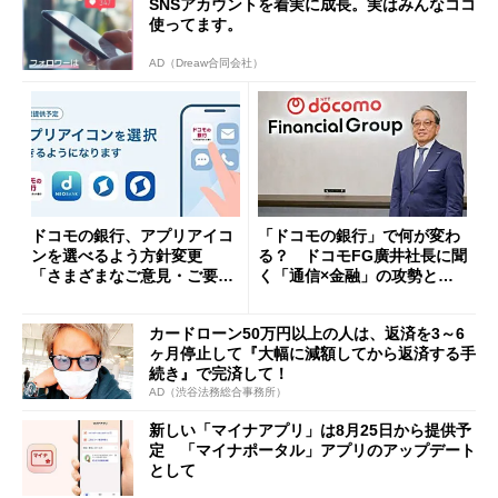
SNSアカウントを着実に成長。実はみんなココ
使ってます。
AD（Dreaw合同会社）
ドコモの銀行、アプリアイコ
「ドコモの銀行」で何が変わ
ンを選べるよう方針変更
る？ ドコモFG廣井社長に聞
「さまざまなご意見・ご要望
く「通信×金融」の攻勢とグ
を踏まえ」
ループ戦略
カードローン50万円以上の人は、返済を3～6
ヶ月停止して『大幅に減額してから返済する手
続き』で完済して！
AD（渋谷法務総合事務所）
新しい「マイナアプリ」は8月25日から提供予
定 「マイナポータル」アプリのアップデート
として