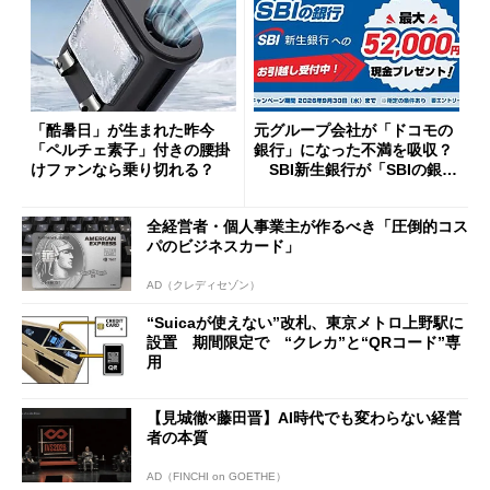
「酷暑日」が生まれた昨今
元グループ会社が「ドコモの
「ペルチェ素子」付きの腰掛
銀行」になった不満を吸収？
けファンなら乗り切れる？
SBI新生銀行が「SBIの銀
行」として最大5.2万円のキャ
ッシュバックキャンペーンを
全経営者・個人事業主が作るべき「圧倒的コス
開催
パのビジネスカード」
AD（クレディセゾン）
“Suicaが使えない”改札、東京メトロ上野駅に
設置 期間限定で “クレカ”と“QRコード”専
用
【見城徹×藤田晋】AI時代でも変わらない経営
者の本質
AD（FINCHI on GOETHE）