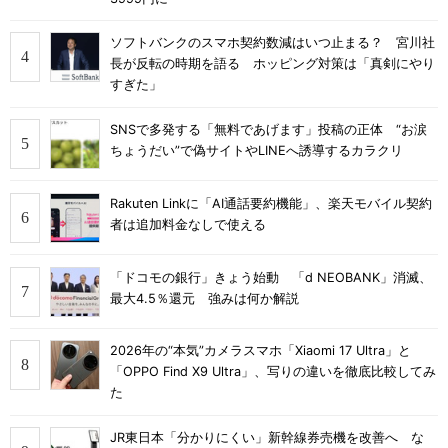
ソフトバンクのスマホ契約数減はいつ止まる？ 宮川社
長が反転の時期を語る ホッピング対策は「真剣にやり
すぎた」
SNSで多発する「無料であげます」投稿の正体 “お涙
ちょうだい”で偽サイトやLINEへ誘導するカラクリ
Rakuten Linkに「AI通話要約機能」、楽天モバイル契約
者は追加料金なしで使える
「ドコモの銀行」きょう始動 「d NEOBANK」消滅、
最大4.5％還元 強みは何か解説
2026年の“本気”カメラスマホ「Xiaomi 17 Ultra」と
「OPPO Find X9 Ultra」、写りの違いを徹底比較してみ
た
JR東日本「分かりにくい」新幹線券売機を改善へ な