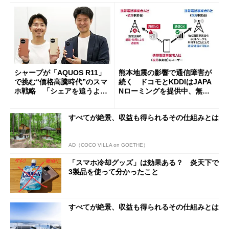
シャープが「AQUOS R11」
熊本地震の影響で通信障害が
で挑む“価格高騰時代”のスマ
続く ドコモとKDDIはJAPA
ホ戦略 「シェアを追うより
Nローミングを提供中、無料
も既存ユーザーを大切に」
Wi-Fi「00000JAPAN」も開
放
すべてが絶景、収益も得られるその仕組みとは
AD（COCO VILLA on GOETHE）
「スマホ冷却グッズ」は効果ある？ 炎天下で
3製品を使って分かったこと
すべてが絶景、収益も得られるその仕組みとは