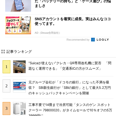
た「バッテリーの持ち」と「ケース選び」の悩
ましさ
SNSアカウントを着実に成長。実はみんなココ
使ってます。
AD（Dreaw合同会社）
Recommended by
記事ランキング
“Suicaが使えない”クレカ・QR専用改札機に賛否 「問
題なく運用できる」「交通系ICの方がスムーズ」
元グループ会社が「ドコモの銀行」になった不満を吸
収？ SBI新生銀行が「SBIの銀行」として最大5.2万円
のキャッシュバックキャンペーンを開催
工事不要で14畳まで冷房可能「タンスのゲン スポット
クーラー 79800020」がタイムセールで10％オフの5万
3999円に