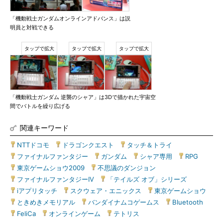
「機動戦士ガンダムオンラインアドバンス」は説
明員と対戦できる
「機動戦士ガンダム 逆襲のシャア」は3Dで描かれた宇宙空
間でバトルを繰り広げる
関連キーワード
NTTドコモ
|
ドラゴンクエスト
|
タッチ＆トライ
|
ファイナルファンタジー
|
ガンダム
|
シャア専用
|
RPG
|
東京ゲームショウ2009
|
不思議のダンジョン
|
ファイナルファンタジーIV
|
「テイルズ オブ」シリーズ
|
iアプリタッチ
|
スクウェア・エニックス
|
東京ゲームショウ
|
ときめきメモリアル
|
バンダイナムコゲームス
|
Bluetooth
|
FeliCa
|
オンラインゲーム
|
テトリス