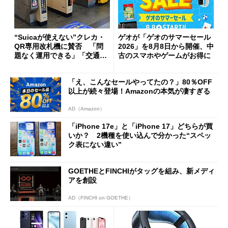
“Suicaが使えない”クレカ・
ゲオが「ゲオのサマーセール
QR専用改札機に賛否 「問
2026」を8月8日から開催、中
題なく運用できる」「交通系I
古のスマホやゲームがお得に
Cの方がスムーズ」
「え、こんなセールやってたの？」80％OFF
以上が続々登場！Amazonの本気が凄すぎる
AD（Amazon）
「iPhone 17e」と「iPhone 17」どちらが買
いか？ 2機種を使い込んで分かった“スペッ
ク表にない違い”
GOETHEとFINCHIがタッグを組み、新メディ
アを創設
AD（FINCHI on GOETHE）