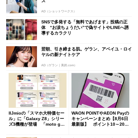
ス
AD（ショットワークス）
SNSで多発する「無料であげます」投稿の正
体 “お涙ちょうだい”で偽サイトやLINEへ誘
導するカラクリ
翌朝、引き締まる肌。ゲラン、アベイユ・ロイ
ヤルの新ナイトケア
AD（ゲラン｜美的.com）
IIJmioの「スマホ大特価セー
WAON POINTやAEON Payの
ル」に「Galaxy Z8」シリー
キャンペーンまとめ【8月6日
ズ3機種が登場 「moto g37
最新版】 ポイント10～20倍
j」や「OPPO Find X9 Ultr
の獲得チャンス多数
a」も