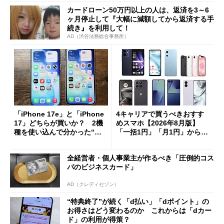
カードローン50万円以上の人は、返済を3～6
ヶ月停止して『大幅に減額してから返済する手
続き』を利用して！
AD（渋谷法務総合事務所）
「iPhone 17e」と「iPhone
4キャリアで買うべきおすす
17」どちらが買いか？ 2機
めスマホ【2026年8月版】
種を使い込んで分かった“ス
「一括1円」「月1円」からお
ペック表にない違い”
得なiPhone／Pixel／Galaxy
まで
全経営者・個人事業主が作るべき「圧倒的コス
パのビジネスカード」
AD（クレディセゾン）
“特典終了”が続く「d払い」「dポイント」の
お得さはどう変わるのか これからは「dカー
ド」の利用が得策？