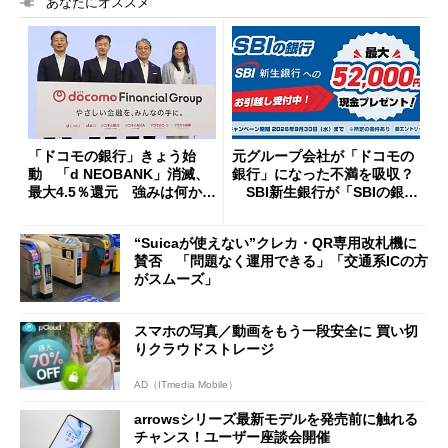
あなたにオススメ
「ドコモの銀行」きょう始
元グループ会社が「ドコモの
動 「d NEOBANK」消滅、
銀行」になった不満を吸収？
最大4.5％還元 強みは何か解
SBI新生銀行が「SBIの銀
説
行」として最大5.2万円のキャ
ッシュバックキャンペーンを
“Suicaが使えない”クレカ・QR専用改札機に
開催
賛否 「問題なく運用できる」「交通系ICの方
がスムーズ」
スマホの写真／動画をもう一段安全に 買い切
りクラウドストレージ
AD（ITmedia Mobile）
arrowsシリーズ最新モデルを発売前に触れる
チャンス！ユーザー座談会開催