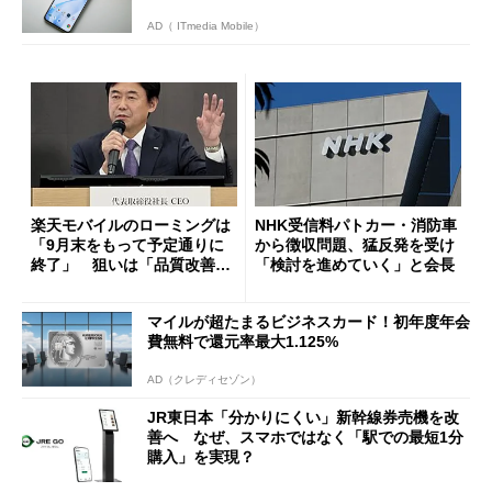
AD（ ITmedia Mobile）
楽天モバイルのローミングは
NHK受信料パトカー・消防車
「9月末をもって予定通りに
から徴収問題、猛反発を受け
終了」 狙いは「品質改善」
「検討を進めていく」と会長
ただし「ルーラル限定で期
限を切った新契約」の可能性
マイルが超たまるビジネスカード！初年度年会
も
費無料で還元率最大1.125%
AD（クレディセゾン）
JR東日本「分かりにくい」新幹線券売機を改
善へ なぜ、スマホではなく「駅での最短1分
購入」を実現？