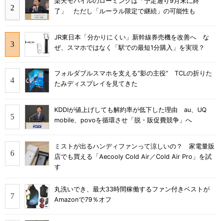
楽天モバイルのローミングは「予定通り9月末に終
了」 ただし「ルーラル限定で継続」の可能性も
JR東日本「分かりにくい」新幹線券売機を改善へ な
ぜ、スマホではなく「駅での最短1分購入」を実現？
フォルダブルスマホを支える“影の主役” TCLの折りた
たみディスプレイを見てきた
KDDIが値上げしても解約率が低下した理由 au、UQ
mobile、povoを循環させ「脱・販促費競争」へ
ミストが出るハンディファンって涼しいの？ 家電量販
店でも買える「Aecooly Cold Air／Cold Air Pro」を試
す
丸洗いでき、最大33時間稼働するファン付きベストが
Amazonで79％オフ