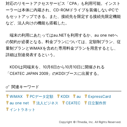
対応のリモートアクセスサービス「CPA」も利用可能。インスト
ーラーは本体に内蔵され、CD-ROMドライブを装備しないPCで
もセットアップできる。また、接続先を限定する接続先限定機能
など、法人向けの機能も搭載した。
端末の利用にあたってはau.NETを利用するか、au one netへ
の契約が必要となる。料金プランについては、定額制プラン、従
量制プランとWiMAXを含めた専用料金プランを用意するとし、
詳細は別途発表するという。
KDDIは同端末を、10月6日から10月10日に開催される
「CEATEC JAPAN 2009」のKDDIブースに出展する。
関連キーワード
WiMAX
|
PCデータ定額
|
KDDI
|
au
|
ExpressCard
|
au one net
|
法人ビジネス
|
CEATEC
|
日立製作所
|
イントラネット
Copyright © ITmedia, Inc. All Rights Reserved.