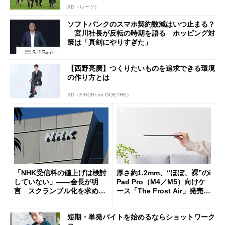
AD（ルーツ）
ソフトバンクのスマホ契約数減はいつ止まる？
宮川社長が反転の時期を語る ホッピング対
策は「真剣にやりすぎた」
【西野亮廣】つくりたいものを追求できる環境
の作り方とは
AD（FINCHI on GOETHE）
「NHK受信料の値上げは検討
厚さ約1.2mm、“ほぼ、裸”のi
していない」――会長が明
Pad Pro（M4／M5）向けケ
言 スクランブル化を求める
ース「The Frost Air」発売
声絶えず
ケースフィニットから
短期・単発バイトを始めるならショットワーク