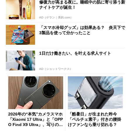
修復力が高まる夜に。睡眠中の肌に寄り添う新
ナイトケアが誕生！
AD（ゲラン｜美的.com）
「スマホ冷却グッズ」は効果ある？ 炎天下で
3製品を使って分かったこと
1日だけ働きたい、を叶える求人サイト
AD（ショットワークス）
2026年の“本気”カメラスマホ
「酷暑日」が生まれた昨今
「Xiaomi 17 Ultra」と「OPP
「ペルチェ素子」付きの腰掛
O Find X9 Ultra」、写りの違
けファンなら乗り切れる？
いを徹底比較してみた