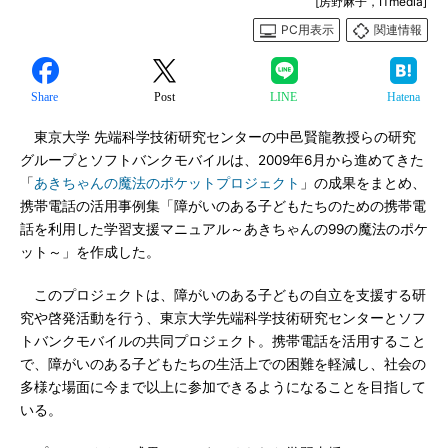
[房野麻子，ITmedia]
PC用表示
関連情報
Share
Post
LINE
Hatena
東京大学 先端科学技術研究センターの中邑賢龍教授らの研究
グループとソフトバンクモバイルは、2009年6月から進めてきた
「
あきちゃんの魔法のポケットプロジェクト
」の成果をまとめ、
携帯電話の活用事例集「障がいのある子どもたちのための携帯電
話を利用した学習支援マニュアル～あきちゃんの99の魔法のポケ
ット～」を作成した。
このプロジェクトは、障がいのある子どもの自立を支援する研
究や啓発活動を行う、東京大学先端科学技術研究センターとソフ
トバンクモバイルの共同プロジェクト。携帯電話を活用すること
で、障がいのある子どもたちの生活上での困難を軽減し、社会の
多様な場面に今まで以上に参加できるようになることを目指して
いる。