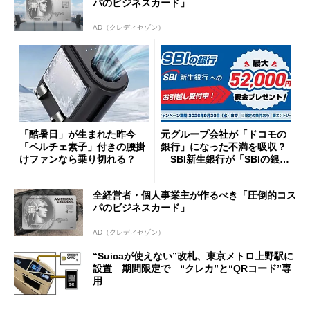
パのビジネスカード」
AD（クレディセゾン）
「酷暑日」が生まれた昨今
元グループ会社が「ドコモの
「ペルチェ素子」付きの腰掛
銀行」になった不満を吸収？
けファンなら乗り切れる？
SBI新生銀行が「SBIの銀
行」として最大5.2万円のキャ
ッシュバックキャンペーンを
全経営者・個人事業主が作るべき「圧倒的コス
開催
パのビジネスカード」
AD（クレディセゾン）
“Suicaが使えない”改札、東京メトロ上野駅に
設置 期間限定で “クレカ”と“QRコード”専
用