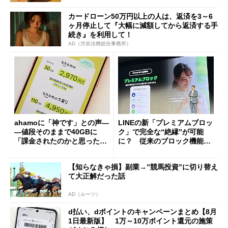
カードローン50万円以上の人は、返済を3～6
ヶ月停止して『大幅に減額してから返済する手
続き』を利用して！
AD（渋谷法務総合事務所）
ahamoに「神です」との声―
LINEの新「プレミアムブロッ
―値段そのままで40GBに
ク」で完全な“絶縁”が可能
「課金されたのかと思った」
に？ 従来のブロック機能と
と戸惑いも
の決定的な違い
【知らなきゃ損】副業→”競馬投資”に切り替え
て大正解だった話
AD（ルーツ）
d払い、dポイントのキャンペーンまとめ【8月
1日最新版】 1万～10万ポイント還元の施策