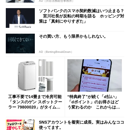
AD（渋谷法務総合事務所）
ソフトバンクのスマホ契約数減はいつ止まる？
宮川社長が反転の時期を語る ホッピング対
策は「真剣にやりすぎた」
その買い方、もう限界かもしれない。
AD（BettingBreakDown）
工事不要で14畳まで冷房可能
“特典終了”が続く「d払い」
「タンスのゲン スポットクー
「dポイント」のお得さはど
ラー 79800020」がタイムセ
う変わるのか これからは
ールで10％オフの5万3999円
「dカード」の利用が得策？
に
SNSアカウントを着実に成長。実はみんなココ
使ってます。