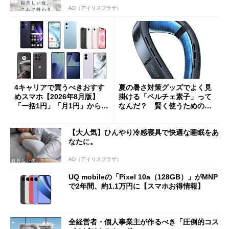
AD（アイリスプラザ）
4キャリアで買うべきおすす
夏の暑さ対策グッズでよく見
めスマホ【2026年8月版】
掛ける「ペルチェ素子」って
「一括1円」「月1円」からお
なんだ？ 賢く使うための注
得なiPhone／Pixel／Galaxy
意点も
まで
【大人気】ひんやり冷感寝具で快適な睡眠をあ
なたに。
AD（アイリスプラザ）
UQ mobileの「Pixel 10a（128GB）」がMNP
で2年間、約1.1万円に【スマホお得情報】
全経営者・個人事業主が作るべき「圧倒的コス