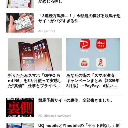
がめじろ押し
「3連続万馬券…！」今話題の稼げる競馬予想
サイトがバグすぎる件
AD（ルーツ）
折りたたみスマホ「OPPO Fi
あなたの街の「スマホ決済」
nd N6」を3カ月使って実感し
キャンペーンまとめ【2026年
た“真価” 仕事とプライベー
8月版】～PayPay、d払い、a
トで大活躍
u PAY、楽天ペイ
競馬予想サイトの裏側、全部書きました。
AD（BettingBreakDown）
UQ mobileとY!mobileの「セット割なし」新