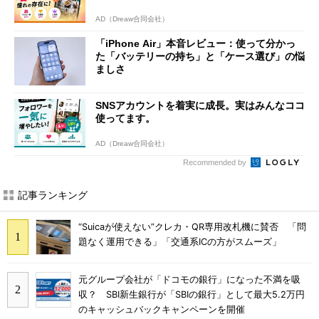
AD（Dreaw合同会社）
「iPhone Air」本音レビュー：使って分かっ
た「バッテリーの持ち」と「ケース選び」の悩
ましさ
SNSアカウントを着実に成長。実はみんなココ
使ってます。
AD（Dreaw合同会社）
Recommended by
記事ランキング
“Suicaが使えない”クレカ・QR専用改札機に賛否 「問
題なく運用できる」「交通系ICの方がスムーズ」
元グループ会社が「ドコモの銀行」になった不満を吸
収？ SBI新生銀行が「SBIの銀行」として最大5.2万円
のキャッシュバックキャンペーンを開催