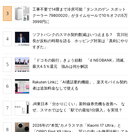
工事不要で14畳まで冷房可能「タンスのゲン スポット
クーラー 79800020」がタイムセールで10％オフの5万
3999円に
ソフトバンクのスマホ契約数減はいつ止まる？ 宮川社
長が反転の時期を語る ホッピング対策は「真剣にやり
すぎた」
「ドコモの銀行」きょう始動 「d NEOBANK」消滅、
最大4.5％還元 強みは何か解説
Rakuten Linkに「AI通話要約機能」、楽天モバイル契約
者は追加料金なしで使える
JR東日本「分かりにくい」新幹線券売機を改善へ な
ぜ、スマホではなく「駅での最短1分購入」を実現？
2026年の“本気”カメラスマホ「Xiaomi 17 Ultra」と
「OPPO Find X9 Ultra」、写りの違いを徹底比較してみ