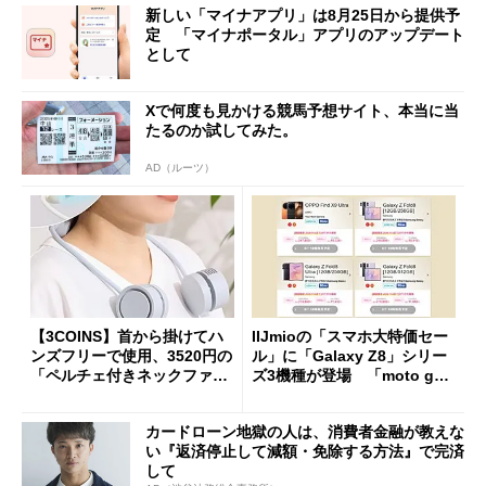
新しい「マイナアプリ」は8月25日から提供予
定 「マイナポータル」アプリのアップデート
として
Xで何度も見かける競馬予想サイト、本当に当
たるのか試してみた。
AD（ルーツ）
【3COINS】首から掛けてハ
IIJmioの「スマホ大特価セー
ンズフリーで使用、3520円の
ル」に「Galaxy Z8」シリー
「ペルチェ付きネックファ
ズ3機種が登場 「moto g37
ン」
j」や「OPPO Find X9 Ultr
a」も
カードローン地獄の人は、消費者金融が教えな
い『返済停止して減額・免除する方法』で完済
して