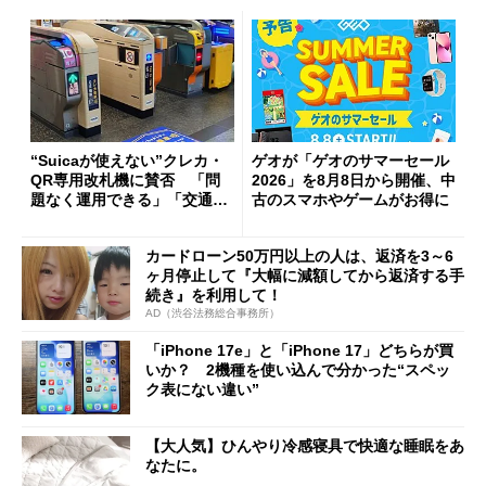
“Suicaが使えない”クレカ・
ゲオが「ゲオのサマーセール
QR専用改札機に賛否 「問
2026」を8月8日から開催、中
題なく運用できる」「交通系I
古のスマホやゲームがお得に
Cの方がスムーズ」
カードローン50万円以上の人は、返済を3～6
ヶ月停止して『大幅に減額してから返済する手
続き』を利用して！
AD（渋谷法務総合事務所）
「iPhone 17e」と「iPhone 17」どちらが買
いか？ 2機種を使い込んで分かった“スペッ
ク表にない違い”
【大人気】ひんやり冷感寝具で快適な睡眠をあ
なたに。