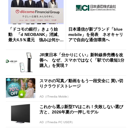
「ドコモの銀行」きょう始
日本通信が新ブランド「blue
動 「d NEOBANK」消滅、
mobile」を発表 ネオキャリ
最大4.5％還元 強みは何か解
アで自由な通信環境へ
説
JR東日本「分かりにくい」新幹線券売機を改
善へ なぜ、スマホではなく「駅での最短1分
購入」を実現？
スマホの写真／動画をもう一段安全に 買い切
りクラウドストレージ
AD（ITmedia Mobile）
これから選ぶ新型TVはこれ！失敗しない選び
方と、2026年夏の一押しモデル
AD（ITmedia PC USER）