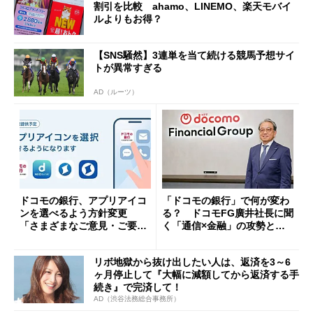
割引を比較 ahamo、LINEMO、楽天モバイ
ルよりもお得？
【SNS騒然】3連単を当て続ける競馬予想サイ
トが異常すぎる
AD（ルーツ）
ドコモの銀行、アプリアイコ
「ドコモの銀行」で何が変わ
ンを選べるよう方針変更
る？ ドコモFG廣井社長に聞
「さまざまなご意見・ご要望
く「通信×金融」の攻勢とグ
を踏まえ」
ループ戦略
リボ地獄から抜け出したい人は、返済を3～6
ヶ月停止して『大幅に減額してから返済する手
続き』で完済して！
AD（渋谷法務総合事務所）