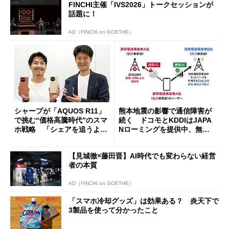
FINCHI主催「IVS2026」トークセッションが
話題に！
AD（FINCHI on GOETHE）
シャープが「AQUOS R11」
熊本地震の影響で通信障害が
で挑む“価格高騰時代”のスマ
続く ドコモとKDDIはJAPA
ホ戦略 「シェアを追うより
Nローミングを提供中、無料
も既存ユーザーを大切に」
Wi-Fi「00000JAPAN」も開
放
【見城徹×藤田晋】AI時代でも変わらない経営
者の本質
AD（FINCHI on GOETHE）
「スマホ冷却グッズ」は効果ある？ 炎天下で
3製品を使って分かったこと