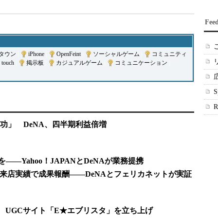
Fee
タウン
|
iPhone
|
OpenFeint
|
ソーシャルゲーム
|
コミュニティ
 touch
|
掲示板
|
カジュアルゲーム
|
コミュニケーション
|
功」 DeNA、四半期利益倍増
―Yahoo！JAPANとDeNAが業務提携
、来店実績で成果報酬――DeNAとフェリカネットが実証
社 UGCサイト「E★エブリスタ」を立ち上げ