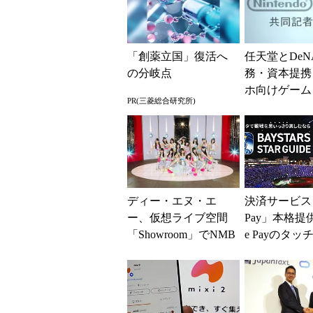
「創薬立国」復活へ
任天堂とDeN
の分岐点
務・資本提携
ホ向けゲーム
PR(三菱総合研究所)
開発
ディー・エヌ・エ
決済サービス「
ー、仮想ライブ空間
Pay」本格提供
「Showroom」でNMB
e Payのタッ
48の特別番組を配信
対応、「BAY
...