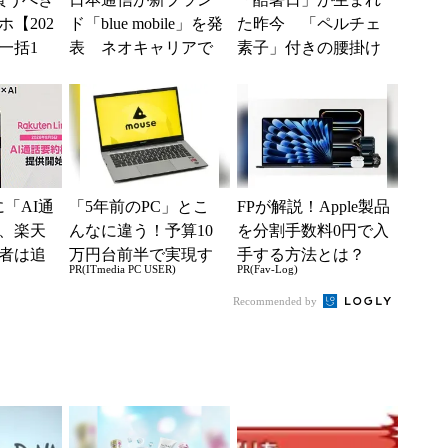
【202
ド「blue mobile」を発
た昨今 「ペルチェ
一括1
表 ネオキャリアで
素子」付きの腰掛け
」からお
自由な通信環境へ
ファンなら乗り切れ
.
る？
kに「AI通
「5年前のPC」とこ
FPが解説！Apple製品
、楽天
んなに違う！予算10
を分割手数料0円で入
者は追
万円台前半で実現す
手する方法とは？
PR(ITmedia PC USER)
PR(Fav-Log)
使える
る快適PCライフ
Recommended by