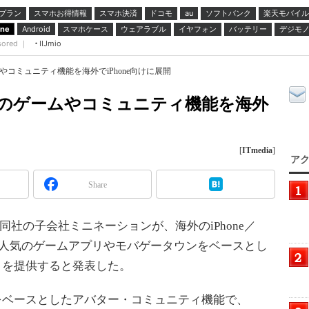
プラン
スマホお得情報
スマホ決済
ドコモ
ソフトバンク
楽天モバイル
au
スマホケース
ウェアラブル
イヤフォン
バッテリー
デジモ
one
Android
sored ｜
IIJmio
やコミュニティ機能を海外でiPhone向けに展開
ンのゲームやコミュニティ機能を海外
[
ITmedia
]
アク
Share
社の子会社ミニネーションが、海外のiPhone／
タウンで人気のゲームアプリやモバゲータウンをベースとし
on」を提供すると発表した。
ウンをベースとしたアバター・コミュニティ機能で、