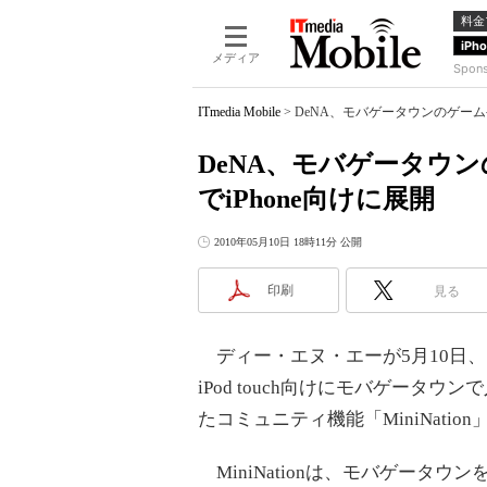
料金
iPh
メディア
Spon
ITmedia Mobile
>
DeNA、モバゲータウンのゲーム
DeNA、モバゲータウ
でiPhone向けに展開
2010年05月10日 18時11分 公開
印刷
見る
ディー・エヌ・エーが5月10日、同
iPod touch向けにモバゲー
たコミュニティ機能「MiniNati
MiniNationは、モバゲータ