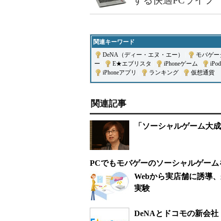
する快適PCライフ
関連キーワード
DeNA（ディー・エヌ・エー）
|
モバゲー
ー
|
E★エブリスタ
|
iPhoneゲーム
|
iPod
iPhoneアプリ
|
ランキング
|
仮想通貨
関連記事
「ソーシャルゲーム大成
PCでもモバゲーのソーシャルゲームを―
Webから実店舗に誘導
実験
DeNAとドコモの新会