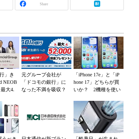
Share
行」き
元グループ会社が
「iPhone 17e」と「iP
 NEOB
「ドコモの銀行」に
hone 17」どちらが買
最大4.
なった不満を吸収？
いか？ 2機種を使い
みは何か
SBI新生銀行が「S
込んで分かった“スペ
BIの銀行」として最
ッ...
大5....
買うべき
日本通信が新ブラン
「酷暑日」が生まれ