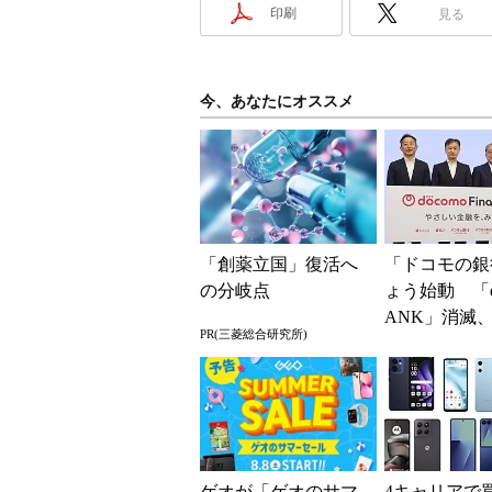
印刷
見る
今、あなたにオススメ
「創薬立国」復活へ
「ドコモの銀
の分岐点
ょう始動 「d
ANK」消滅、
PR(三菱総合研究所)
5％還元 強
解説
ゲオが「ゲオのサマ
4キャリアで