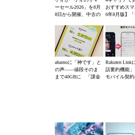
ーセール2026」を8月
おすすめスマホ
8日から開催、中古の
6年8月版】「
スマホやゲームがお
円」「月1円
得に
得なiPhone／..
ahamoに「神です」と
Rakuten Lin
の声――値段そのま
話要約機能」
まで40GBに 「課金
モバイル契約
されたのかと思っ
加料金なしで
た」と戸惑いも