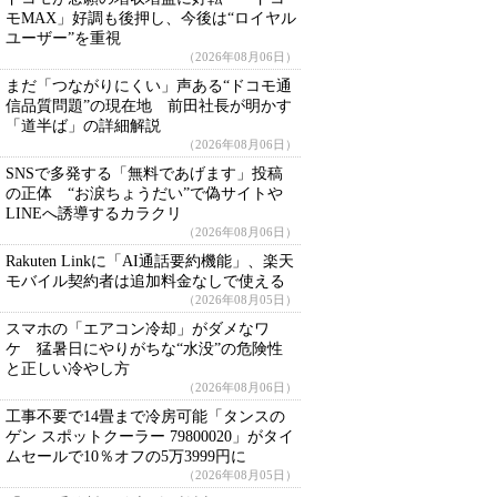
モMAX」好調も後押し、今後は“ロイヤル
ユーザー”を重視
（2026年08月06日）
まだ「つながりにくい」声ある“ドコモ通
信品質問題”の現在地 前田社長が明かす
「道半ば」の詳細解説
（2026年08月06日）
SNSで多発する「無料であげます」投稿
の正体 “お涙ちょうだい”で偽サイトや
LINEへ誘導するカラクリ
（2026年08月06日）
Rakuten Linkに「AI通話要約機能」、楽天
モバイル契約者は追加料金なしで使える
（2026年08月05日）
スマホの「エアコン冷却」がダメなワ
ケ 猛暑日にやりがちな“水没”の危険性
と正しい冷やし方
（2026年08月06日）
工事不要で14畳まで冷房可能「タンスの
ゲン スポットクーラー 79800020」がタイ
ムセールで10％オフの5万3999円に
（2026年08月05日）