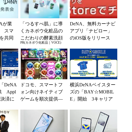
Aが業
「つるすべ肌」に導
DeNA、無料カーナビ
 スマ
くカネボウ化粧品の
アプリ「ナビロー」
を共同
こだわりの酵素洗顔
のiOS版をリリース
PR(カネボウ化粧品｜VOCE)
とは？
DeNA
ドコモ、スマートフ
横浜DeNAベイスター
 Appl
ォン向けネイティブ
ズの「BAY☆MOBIL
チ決済に
ゲームを順次提供―
E」開始 3キャリア
STARS
―2タイトルの事前登
対応で月額1760円か
録を開始
ら、観戦チケ...