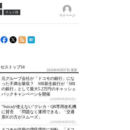
ノ
チョイ得
マイページ
セストップ10
2026年08月07日 更新
元グループ会社が「ドコモの銀行」にな
った不満を吸収？ SBI新生銀行が「SBI
の銀行」として最大5.2万円のキャッシュ
バックキャンペーンを開催
（2026年08月05日）
“Suicaが使えない”クレカ・QR専用改札機
に賛否 「問題なく運用できる」「交通
系ICの方がスムーズ」
（2026年08月05日）
ドコモが念願の増収増益に好転 「ドコ