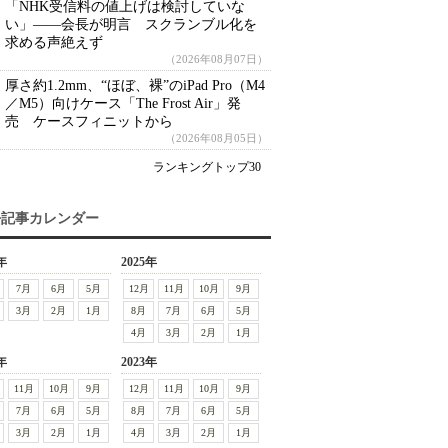
「NHK受信料の値上げは検討していな
い」――会長が明言 スクランブル化を
求める声絶えず
（2026年08月07日）
厚さ約1.2mm、“ほぼ、裸”のiPad Pro（M4
／M5）向けケース「The Frost Air」発
売 ケースフィニットから
（2026年08月05日）
ランキングトップ30
去記事カレンダー
年
2025年
7月
6月
5月
12月
11月
10月
9月
3月
2月
1月
8月
7月
6月
5月
4月
3月
2月
1月
年
2023年
11月
10月
9月
12月
11月
10月
9月
7月
6月
5月
8月
7月
6月
5月
3月
2月
1月
4月
3月
2月
1月