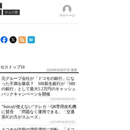
チョイ得
マイページ
セストップ10
2026年08月07日 更新
元グループ会社が「ドコモの銀行」にな
った不満を吸収？ SBI新生銀行が「SBI
の銀行」として最大5.2万円のキャッシュ
バックキャンペーンを開催
（2026年08月05日）
“Suicaが使えない”クレカ・QR専用改札機
に賛否 「問題なく運用できる」「交通
系ICの方がスムーズ」
（2026年08月05日）
ドコモが念願の増収増益に好転 「ドコ