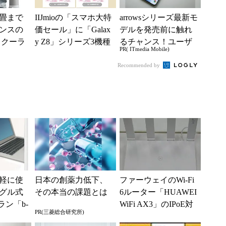
4畳まで
IIJmioの「スマホ大特
arrowsシリーズ最新モ
ンスの
価セール」に「Galax
デルを発売前に触れ
トクーラ
y Z8」シリーズ3機種
るチャンス！ユーザ
PR( ITmedia Mobile)
0」がタイ
が登場 「moto g37...
ー座談会開催
.
Recommended by
軽に使
日本の創薬力低下、
ファーウェイのWi-Fi
ングル式
その本当の課題とは
6ルーター「HUAWEI
ラン「b-
WiFi AX3」のIPoE対
PR(三菱総合研究所)
B 2ヶ月
応版を発売 税込