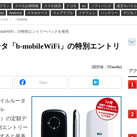
プラン
スマホお得情報
スマホ決済
ドコモ
ソフトバンク
楽天モバイル
au
スマホケース
ウェアラブル
イヤフォン
バッテリー
デジモノ
ne
Android
sored ｜
IIJmio
bileWiFi」の特別エントリーパックを発売
b-mobileWiFi」の特別エントリ
[園部修，
ITmedia
]
アク
Share
バイルルータ
b-
0日分）の定額デ
別エントリー
荷すると発表