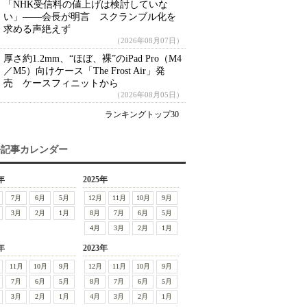
「NHK受信料の値上げは検討していな
い」――会長が明言 スクランブル化を
求める声絶えず
（2026年08月07日）
厚さ約1.2mm、“ほぼ、裸”のiPad Pro（M4
／M5）向けケース「The Frost Air」発
売 ケースフィニットから
（2026年08月05日）
ランキングトップ30
去記事カレンダー
年
2025年
7月
6月
5月
12月
11月
10月
9月
3月
2月
1月
8月
7月
6月
5月
4月
3月
2月
1月
年
2023年
11月
10月
9月
12月
11月
10月
9月
7月
6月
5月
8月
7月
6月
5月
3月
2月
1月
4月
3月
2月
1月