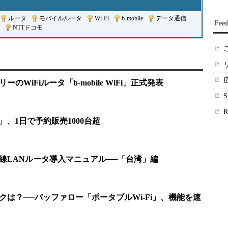
ルータ
|
モバイルルータ
|
Wi-Fi
|
b-mobile
|
データ通信
|
Fee
|
NTTドコモ
のWiFiルータ「b-mobile WiFi」正式発表
Fi」、1日で予約販売1000台超
無線LANルータ導入マニュアル──「台湾」編
クは？──バッファロー「ポータブルWi-Fi」、機能を速