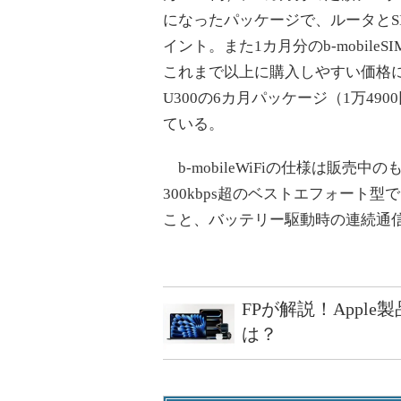
になったパッケージで、ルータとS
イント。また1カ月分のb-mobile
これまで以上に購入しやすい価格になる
U300の6カ月パッケージ（1万49
ている。
b-mobileWiFiの仕様は販
300kbps超のベストエフォート型
こと、バッテリー駆動時の連続通
FPが解説！Appl
は？