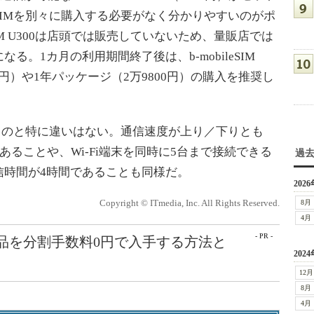
IMを別々に購入する必要がなく分かりやすいのがポ
SIM U300は店頭では販売していないため、量販店では
。1カ月の利用期間終了後は、b-mobileSIM
00円）や1年パッケージ（2万9800円）の購入を推奨し
売中のものと特に違いはない。通信速度が上り／下りとも
であることや、Wi-Fi端末を同時に5台まで接続できる
過
信時間が4時間であることも同様だ。
2026
Copyright © ITmedia, Inc. All Rights Reserved.
8月
4月
- PR -
e製品を分割手数料0円で入手する方法と
2024
12月
8月
4月