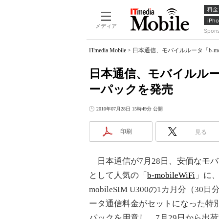
料金
iPho
メディア
Spon
ITmedia Mobile
>
日本通信、モバイルルータ「b-mo
日本通信、モバイルルータ「
ーパックを発売
2010年07月28日 15時49分 公開
印刷
見る
日本通信が7月28日、安価なモ
として人気の「
b-mobileWiFi
」に、
mobileSIM U300の1カ月分（3
ータ通信料金がセットになった特
パックを用意し、7月29日から出