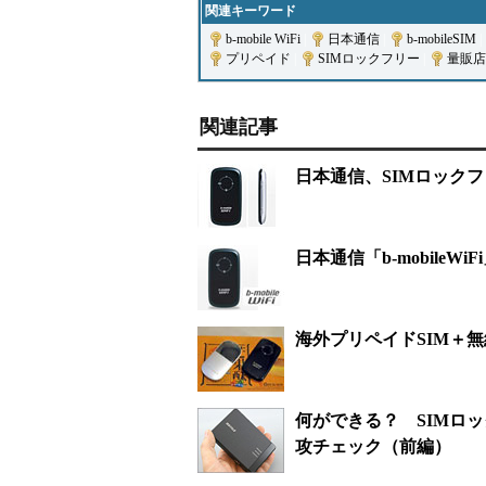
関連キーワード
b-mobile WiFi
|
日本通信
|
b-mobileSIM
|
プリペイド
|
SIMロックフリー
|
量販店
関連記事
日本通信、SIMロックフリー
日本通信「b-mobileWi
海外プリペイドSIM＋
何ができる？ SIMロッ
攻チェック（前編）