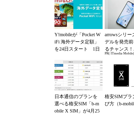
定額」
Y!mobileが「Pocket W
arrowsシリ
iFi 海外データ定額」
デルを発売前
を24日スタート 1日
るチャンス！
PR( ITmedia Mobile
90円で海外でもデ...
ー座談会開催
日本通信のプランを
格安SIMプラ
選べる格安SIM「b-m
び方（b-mobi
obile X SIM」が4月25
日からアップグレー
ド