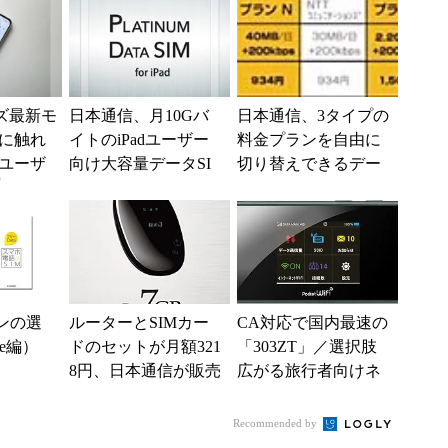
み...
ーズ最新モ
日本通信、月10Gバ
日本通信、3タイプの
に触れ
イトのiPadユーザー
料金プランを自由に
ユーザ
向け大容量データSI
切り替えできるデー
)
Mを10月に発売
タ通信SIM「b-mobile
X SIM」...
ンの選
ルーターとSIMカー
CA対応で国内最速の
le編）
ドのセットが月額321
「303ZT」／選択肢
8円、日本通信が販売
広がる旅行者向けネ
開始
ット環境／SIMフリ
ー「iPhone 6...
Recommended by