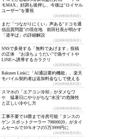
モMAX」好調も後押し、今後は“ロイヤル
ユーザー”を重視
（2026年08月06日）
まだ「つながりにくい」声ある“ドコモ通
信品質問題”の現在地 前田社長が明かす
「道半ば」の詳細解説
（2026年08月06日）
SNSで多発する「無料であげます」投稿
の正体 “お涙ちょうだい”で偽サイトや
LINEへ誘導するカラクリ
（2026年08月06日）
Rakuten Linkに「AI通話要約機能」、楽天
モバイル契約者は追加料金なしで使える
（2026年08月05日）
スマホの「エアコン冷却」がダメなワ
ケ 猛暑日にやりがちな“水没”の危険性
と正しい冷やし方
（2026年08月06日）
工事不要で14畳まで冷房可能「タンスの
ゲン スポットクーラー 79800020」がタイ
ムセールで10％オフの5万3999円に
（2026年08月05日）