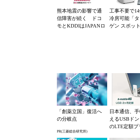
熊本地震の影響で通
工事不要で1
信障害が続く ドコ
冷房可能「タ
モとKDDIはJAPANロ
ゲン スポッ
ーミングを提供中、
ー 7980002
無料Wi-Fi「00...
ムセールで10..
「創薬立国」復活へ
日本通信、手
の分岐点
えるUSBド
のLTE定額プ
PR(三菱総合研究所)
mobile4G US