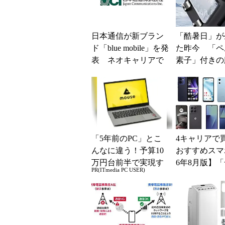
日本通信が新ブラン
「酷暑日」が
ド「blue mobile」を発
た昨今 「ペ
表 ネオキャリアで
素子」付きの
自由な通信環境へ
ファンなら乗
る？
「5年前のPC」とこ
4キャリアで
んなに違う！予算10
おすすめスマホ
万円台前半で実現す
6年8月版】「
PR(ITmedia PC USER)
る快適PCライフ
円」「月1円
得なiPhone／..