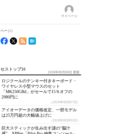
マイページ
 ページ）
セストップ10
2026年08月08日 更新
ロジクールのテンキー付きキーボード・
ワイヤレス小型マウスのセット
「MK250GRd」がセールで15％オフの
2980円に
（2026年08月07日）
アイオーデータの価格改定、一部モデル
は25万円超の大幅値上げに
（2026年08月05日）
巨大スティックが生み出す謎の“脳汁
感” XPPen「Pilot Pro 編集コンソール」