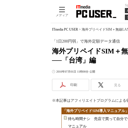
S
メディア
ITmedia PC USER
>
海外プリペイドSIM＋無線LA
「1日200円弱」で海外定額データ通信
海外プリペイドSIM＋
──「台湾」編
2010年07月01日 11時00分 公開
印刷
見る
※本記事はアフィリエイトプログラムによる
「海外プリペイドSIM導入マニュアル
待ち時間ナシ 売店で買って自分で登録
マニュアル