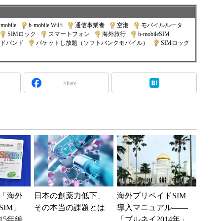
-mobile
|
b-mobile WiFi
|
通信事業者
|
空港
|
モバイルルータ
|
SIMロック
|
スマートフォン
|
海外旅行
|
b-mobileSIM
|
ドバンド
|
パケットし放題（ソフトバンクモバイル）
|
SIMロック
Share
「海外
日本の創薬力低下、
海外プリペイドSIM
IM」
その本当の課題とは
導入マニュアル――
15年編
「ブルネイ2014年」