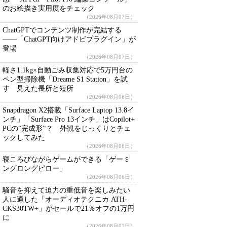
のお絵描き実用度をチェック
（2026年08月07日）
ChatGPTでコンテンツ制作が完結する
――「ChatGPT向けアドビプラグイン」が
登場
（2026年08月07日）
軽さ1.1kg×自動ごみ収集対応で5万円台の
ペン型掃除機「Dreame S1 Station」を試
す 見えた長所と短所
（2026年08月06日）
Snapdragon X2搭載「Surface Laptop 13.8イ
ンチ」「Surface Pro 13インチ」はCopilot+
PCの“完成形”？ 外観をじっくりとチェ
ックしてみた
（2026年08月06日）
寝ころびながらゲームができる「ゲーミ
ングロングピロー」
（2026年08月06日）
騒音を抑えて迫力の重低音を楽しみたい
人に適した「オーディオテクニカ ATH-
CKS30TW+」がセールで21％オフの1万円
に
（2026年08月07日）