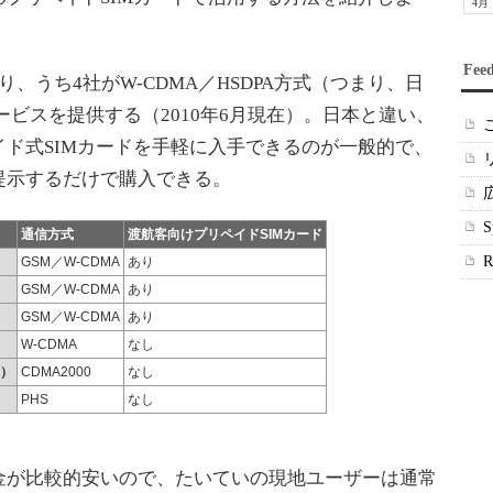
4月
Fee
うち4社がW-CDMA／HSDPA方式（つまり、日
ービスを提供する（2010年6月現在）。日本と違い、
ド式SIMカードを手軽に入手できるのが一般的で、
提示するだけで購入できる。
通信方式
渡航客向けプリペイドSIMカード
）
GSM／W-CDMA
あり
GSM／W-CDMA
あり
GSM／W-CDMA
あり
W-CDMA
なし
m）
CDMA2000
なし
PHS
なし
が比較的安いので、たいていの現地ユーザーは通常