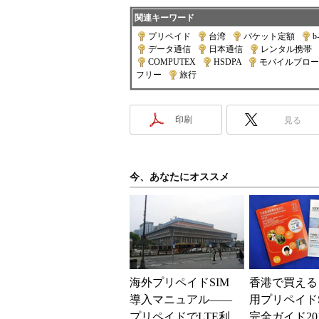
関連キーワード
プリペイド
|
台湾
|
パケット定額
|
b
データ通信
|
日本通信
|
レンタル携帯
|
COMPUTEX
|
HSDPA
|
モバイルブロー
フリー
|
旅行
印刷
見る
今、あなたにオススメ
海外プリペイドSIM
香港で買える
導入マニュアル――
用プリペイドS
プリペイドでLTE利
完全ガイド20