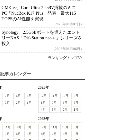
GMKtec、Core Ultra 7 258V搭載のミニ
PC「NucBox K17 Plus」発表 最大115
TOPSのAI性能を実現
（2026年08月07日）
Synology、2.5GbEポートを備えたエント
リーNAS「DiskStation neo＋」シリーズを
投入
（2026年08月06日）
ランキングトップ30
去記事カレンダー
年
2025年
7月
6月
5月
12月
11月
10月
9月
3月
2月
1月
8月
7月
6月
5月
4月
3月
2月
1月
年
2023年
11月
10月
9月
12月
11月
10月
9月
7月
6月
5月
8月
7月
6月
5月