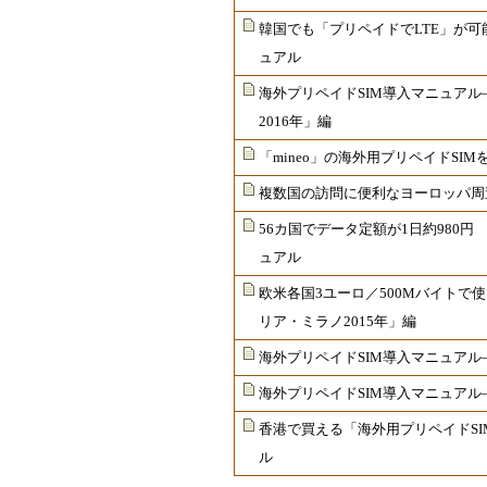
韓国でも「プリペイドでLTE」が可
ュアル
海外プリペイドSIM導入マニュア
2016年」編
「mineo」の海外用プリペイドSI
複数国の訪問に便利なヨーロッパ周遊
56カ国でデータ定額が1日約980円
ュアル
欧米各国3ユーロ／500Mバイトで
リア・ミラノ2015年」編
海外プリペイドSIM導入マニュアル
海外プリペイドSIM導入マニュアル
香港で買える「海外用プリペイドSI
ル