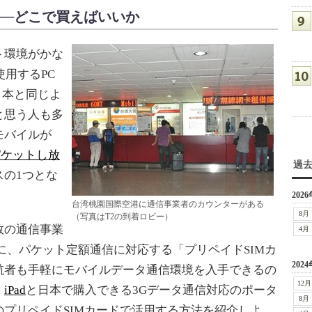
──どこで買えばいいか
ト環境がかな
使用するPC
日本と同じよ
と思う人も多
モバイルが
パケットし放
過
の1つとな
2026
台湾桃園国際空港に通信事業者のカウンターがある
8月
（写真はT2の到着ロビー）
数の通信事業
4月
に、パケット定額通信に対応する「プリペイドSIMカ
2024
航者も手軽にモバイルデータ通信環境を入手できるの
12月
、
iPad
と日本で購入できる3Gデータ通信対応のポータ
8月
のプリペイドSIMカードで活用する方法を紹介しよ