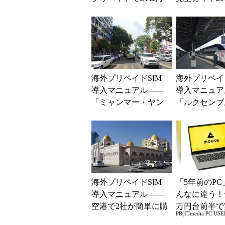
用が開始「台湾2015
――海外プリ
年」編 (1/2)
IM導入マニュア
海外プリペイドSIM
海外プリペイド
導入マニュアル――
導入マニュア
「ミャンマー・ヤン
「ルクセンブ
ゴン2014年」編 (1/2)
パリ2014年」編 
海外プリペイドSIM
「5年前のPC
導入マニュアル――
んなに違う！
空港で2社が簡単に購
万円台前半で
PR(ITmedia PC USE
入できる「カター
る快適PCラ