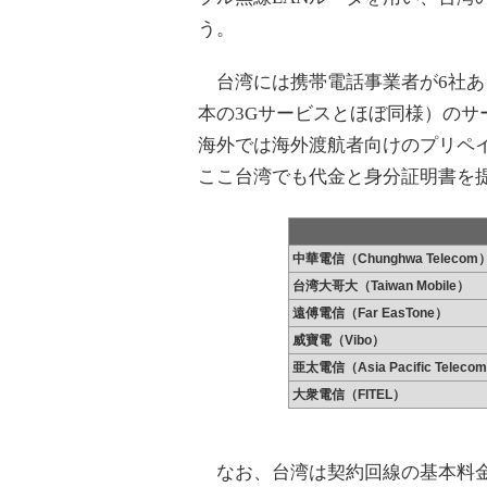
う。
台湾には携帯電話事業者が6社あり、
本の3Gサービスとほぼ同様）のサ
海外では海外渡航者向けのプリペイ
ここ台湾でも代金と身分証明書を
中華電信（Chunghwa Telecom
台湾大哥大（Taiwan Mobile）
遠傅電信（Far EasTone）
威寶電（Vibo）
亜太電信（Asia Pacific Teleco
大衆電信（FITEL）
なお、台湾は契約回線の基本料金