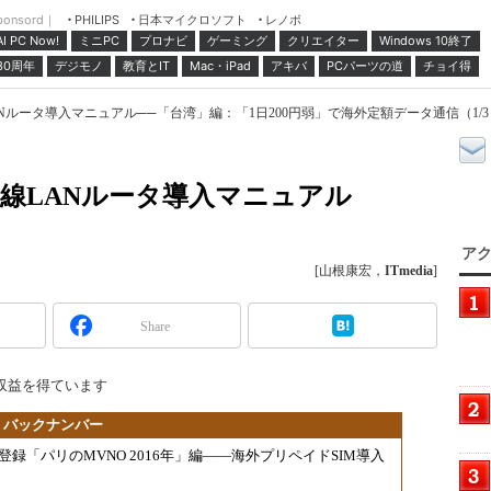
ponsord｜
日本マイクロソフト
レノボ
PHILIPS
ミニPC
プロナビ
ゲーミング
クリエイター
Windows 10終了
AI PC Now!
30周年
デジモノ
教育とIT
Mac・iPad
アキバ
PCパーツの道
チョイ得
Nルータ導入マニュアル──「台湾」編：「1日200円弱」で海外定額データ通信（1/3
無線LANルータ導入マニュアル
アク
[山根康宏，
ITmedia
]
Share
収益を得ています
」バックナンバー
「パリのMVNO 2016年」編――海外プリペイドSIM導入