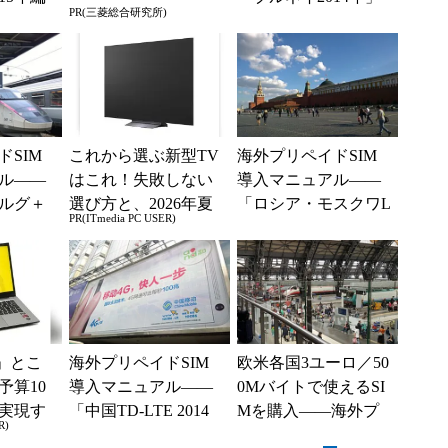
PR(三菱総合研究所)
ペイドS
編 (1/2)
ル ...
SIM
これから選ぶ新型TV
海外プリペイドSIM
ル――
はこれ！失敗しない
導入マニュアル――
ルグ＋
選び方と、2026年夏
「ロシア・モスクワL
PR(ITmedia PC USER)
(1/2)
の一押しモデル
TE」編 (1/2)
」とこ
海外プリペイドSIM
欧米各国3ユーロ／50
予算10
導入マニュアル――
0Mバイトで使えるSI
実現す
「中国TD-LTE 2014
Mを購入――海外プ
R)
イフ
年」編 (1/2)
リペイドSIM導入マ