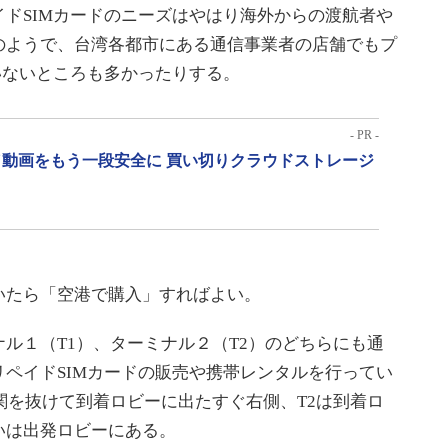
ドSIMカードのニーズはやはり海外からの渡航者や
のようで、台湾各都市にある通信事業者の店舗でもプ
いないところも多かったりする。
- PR -
動画をもう一段安全に 買い切りクラウドストレージ
たら「空港で購入」すればよい。
ル１（T1）、ターミナル２（T2）のどちらにも通
ペイドSIMカードの販売や携帯レンタルを行ってい
関を抜けて到着ロビーに出たすぐ右側、T2は到着ロ
いは出発ロビーにある。