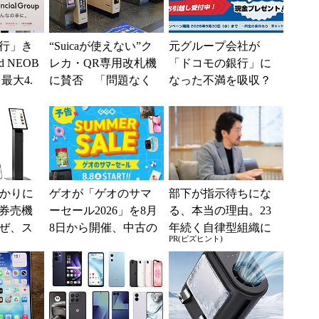
行」き
“Suicaが使えない”ク
元グループ会社が
 NEOB
レカ・QR専用改札機
「ドコモの銀行」に
最大4.
に賛否 「問題なく
なった不満を吸収？
みは何か
運用できる」「交通
SBI新生銀行が「S
系ICの方がスムー...
BIの銀行」として最
大5....
分かりに
ゲオが「ゲオのサマ
部下が指示待ちにな
券売機
ーセール2026」を8月
る、本当の理由。23
ぜ、ス
8日から開催、中古の
年続く自律型組織に
PR(ビズヒント)
「駅で
スマホやゲームがお
共通する「3つの要
入」を実
得に
素」