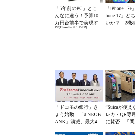
「5年前のPC」とこ
「iPhone 17
んなに違う！予算10
hone 17」
万円台前半で実現す
いか？ 2機
PR(ITmedia PC USER)
る快適PCライフ
込んで分かっ
ッ...
「ドコモの銀行」き
“Suicaが使
ょう始動 「d NEOB
レカ・QR専
ANK」消滅、最大4.
に賛否 「問
5％還元 強みは何か
運用できる」