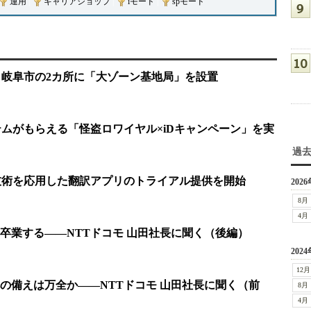
運用
|
キャリアショップ
|
iモード
|
spモード
・岐阜市の2カ所に「大ゾーン基地局」を設置
テムがもらえる「怪盗ロワイヤル×iDキャンペーン」を実
過
技術を応用した翻訳アプリのトライアル提供を開始
2026
8月
4月
卒業する――NTTドコモ 山田社長に聞く（後編）
2024
12月
の備えは万全か――NTTドコモ 山田社長に聞く（前
8月
4月