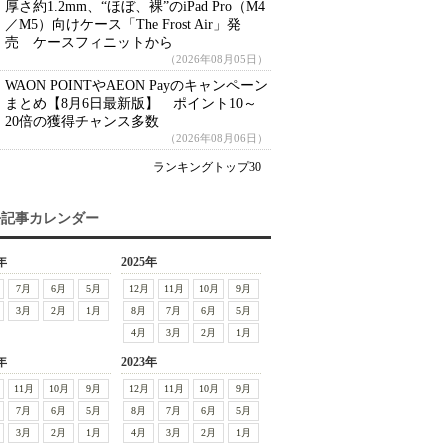
厚さ約1.2mm、“ほぼ、裸”のiPad Pro（M4
／M5）向けケース「The Frost Air」発
売 ケースフィニットから
（2026年08月05日）
WAON POINTやAEON Payのキャンペーン
まとめ【8月6日最新版】 ポイント10～
20倍の獲得チャンス多数
（2026年08月06日）
ランキングトップ30
去記事カレンダー
年
2025年
7月
6月
5月
12月
11月
10月
9月
3月
2月
1月
8月
7月
6月
5月
4月
3月
2月
1月
年
2023年
11月
10月
9月
12月
11月
10月
9月
7月
6月
5月
8月
7月
6月
5月
3月
2月
1月
4月
3月
2月
1月