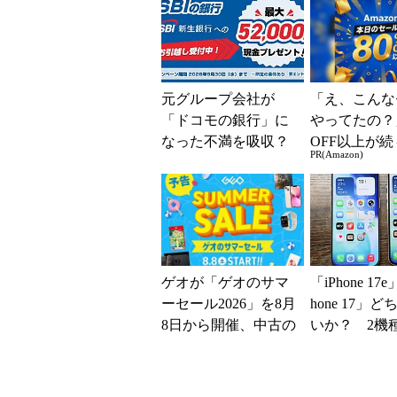
解説
系ICの方がスム
元グループ会社が
「え、こんな
「ドコモの銀行」に
やってたの？
なった不満を吸収？
OFF以上が続
PR(Amazon)
SBI新生銀行が「S
場！Amazo
BIの銀行」として最
凄すぎる
大5....
ゲオが「ゲオのサマ
「iPhone 17
ーセール2026」を8月
hone 17」
8日から開催、中古の
いか？ 2機
スマホやゲームがお
込んで分かっ
得に
ッ...