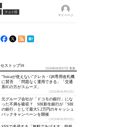
チョイ得
マイページ
セストップ10
2026年08月07日 更新
“Suicaが使えない”クレカ・QR専用改札機
に賛否 「問題なく運用できる」「交通
系ICの方がスムーズ」
（2026年08月05日）
元グループ会社が「ドコモの銀行」にな
った不満を吸収？ SBI新生銀行が「SBI
の銀行」として最大5.2万円のキャッシュ
バックキャンペーンを開催
（2026年08月05日）
SNSで多発する「無料であげます」投稿