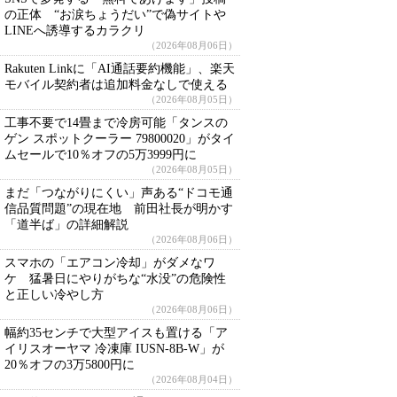
の正体 “お涙ちょうだい”で偽サイトや
LINEへ誘導するカラクリ
（2026年08月06日）
Rakuten Linkに「AI通話要約機能」、楽天
モバイル契約者は追加料金なしで使える
（2026年08月05日）
工事不要で14畳まで冷房可能「タンスの
ゲン スポットクーラー 79800020」がタイ
ムセールで10％オフの5万3999円に
（2026年08月05日）
まだ「つながりにくい」声ある“ドコモ通
信品質問題”の現在地 前田社長が明かす
「道半ば」の詳細解説
（2026年08月06日）
スマホの「エアコン冷却」がダメなワ
ケ 猛暑日にやりがちな“水没”の危険性
と正しい冷やし方
（2026年08月06日）
幅約35センチで大型アイスも置ける「ア
イリスオーヤマ 冷凍庫 IUSN-8B-W」が
20％オフの3万5800円に
（2026年08月04日）