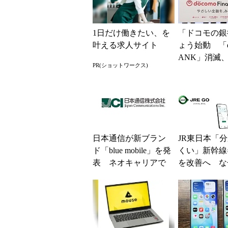
1日だけ働きたい、を
「ドコモの銀
叶える求人サイト
ょう始動 「d
ANK」消滅、
PR(ショットワークス)
5％還元 強
解説
日本通信が新ブラン
JR東日本「
ド「blue mobile」を発
くい」新幹線
表 ネオキャリアで
を改善へ な
自由な通信環境へ
マホではなく
の最短1分購
現？