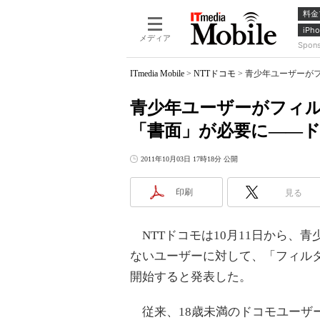
料金
iPho
メディア
Spon
ITmedia Mobile
>
NTTドコモ
>
青少年ユーザーが
青少年ユーザーがフィ
「書面」が必要に――
2011年10月03日 17時18分 公開
印刷
見る
NTTドコモは10月11日から、
ないユーザーに対して、「フィル
開始すると発表した。
従来、18歳未満のドコモユーザ