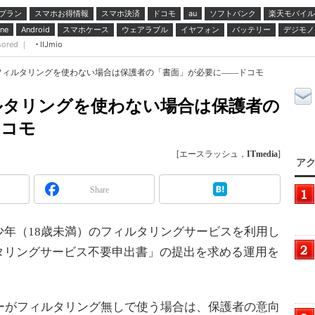
プラン
スマホお得情報
スマホ決済
ドコモ
ソフトバンク
楽天モバイル
au
スマホケース
ウェアラブル
イヤフォン
バッテリー
デジモノ
ne
Android
sored ｜
IIJmio
フィルタリングを使わない場合は保護者の「書面」が必要に――ドコモ
ルタリングを使わない場合は保護者の
ドコモ
[エースラッシュ，
ITmedia
]
アク
Share
青少年（18歳未満）のフィルタリングサービスを利用し
タリングサービス不要申出書」の提出を求める運用を
ーがフィルタリング無しで使う場合は、保護者の意向