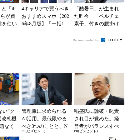
e」と「iP
4キャリアで買うべき
「酷暑日」が生まれ
どちらが買
おすすめスマホ【202
た昨今 「ペルチェ
種を使い
6年8月版】「一括1
素子」付きの腰掛け
た“スペ
円」「月1円」からお
ファンなら乗り切れ
得なiPhone／...
る？
Recommended by
えない”ク
管理職に求められる
稲盛氏に論破・叱責
用改札機
AI活用。最低限やる
され目が覚めた。経
題なく
べき3つのことと、N
営者がバランスすべ
PR(ビズヒント)
PR(ビズヒント)
「交通
Gな自己認識
き2つの背反