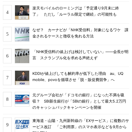
楽天モバイルのローミングは「予定通り9月末に終
了」 ただし「ルーラル限定で継続」の可能性も
なぜ？ カーナビが「NHK受信料」対象になるワケ 課
金されるケースと徴収を免れる方法
「NHK受信料の値上げは検討していない」――会長が明
言 スクランブル化を求める声絶えず
KDDIが値上げしても解約率が低下した理由 au、UQ
mobile、povoを循環させ「脱・販促費競争」へ
元グループ会社が「ドコモの銀行」になった不満を吸
収？ SBI新生銀行が「SBIの銀行」として最大5.2万円
のキャッシュバックキャンペーンを開催
東海道・山陽・九州新幹線の「EXサービス」に複数のサ
ービス改訂 「ご利用票」のスマホ表示などを9月から