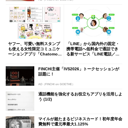
ヤフー、可愛い無料スタンプ
「LINE」から国内外の固定・
も使える女性限定コミュニケ
携帯電話へ低料金で通話でき
ーションアプリ「Chatomo」
る新サービス「LINE電話／LI
公開
NE Call」――2014年3月から
日米含む6カ国で提供
FINCHI主催「IVS2026」トークセッションが
話題に！
AD（FINCHI on GOETHE）
通話機能を強化するお役立ちアプリを活用しよ
う (1/2)
マイルが超たまるビジネスカード！初年度年会
費無料で還元率最大1.125%