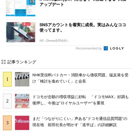
アップデート
SNSアカウントを着実に成長。実はみんなココ
使ってます。
AD（Dreaw合同会社）
Recommended by
記事ランキング
NHK受信料パトカー・消防車から徴収問題、猛反発を受
け「検討を進めていく」と会長
ドコモが念願の増収増益に好転 「ドコモMAX」好調も
後押し、今後は“ロイヤルユーザー”を重視
まだ「つながりにくい」声ある“ドコモ通信品質問題”の
現在地 前田社長が明かす「道半ば」の詳細解説