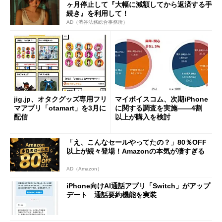
ヶ月停止して『大幅に減額してから返済する手
続き』を利用して！
AD（渋谷法務総合事務所）
jig.jp、オタクグッズ専用フリ
マイボイスコム、次期iPhone
マアプリ「otamart」を3月に
に関する調査を実施――4割
配信
以上が購入を検討
「え、こんなセールやってたの？」80％OFF
以上が続々登場！Amazonの本気が凄すぎる
AD（Amazon）
iPhone向けAI通話アプリ「Switch」がアップ
デート 通話要約機能を実装