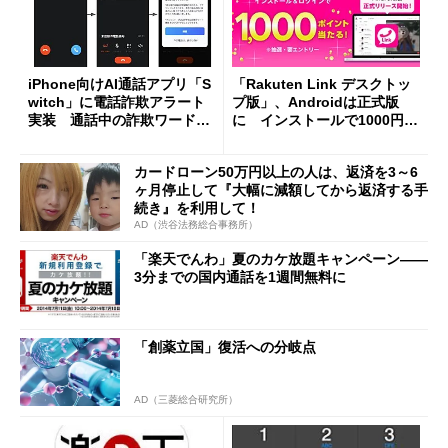
iPhone向けAI通話アプリ「S
「Rakuten Link デスクトッ
witch」に電話詐欺アラート
プ版」、Androidは正式版
実装 通話中の詐欺ワードを
に インストールで1000円相
自動検出
当分還元（抽選）も
カードローン50万円以上の人は、返済を3～6
ヶ月停止して『大幅に減額してから返済する手
続き』を利用して！
AD（渋谷法務総合事務所）
「楽天でんわ」夏のカケ放題キャンペーン――
3分までの国内通話を1週間無料に
「創薬立国」復活への分岐点
AD（三菱総合研究所）