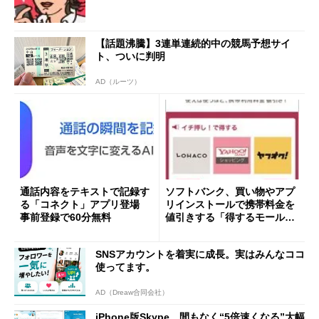
【話題沸騰】3連単連続的中の競馬予想サイ
ト、ついに判明
AD（ルーツ）
通話内容をテキストで記録す
ソフトバンク、買い物やアプ
る「コネクト」アプリ登場
リインストールで携帯料金を
事前登録で60分無料
値引きする「得するモール」
を6月末に提供
SNSアカウントを着実に成長。実はみんなココ
使ってます。
AD（Dreaw合同会社）
iPhone版Skype、間もなく“5倍速くなる”大幅