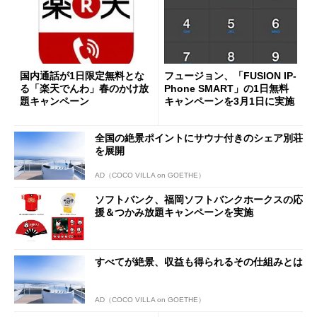
国内通話が1日限定無料とな
フュージョン、「FUSION IP-
る「楽天でんわ」春のかけ放
Phone SMART」の1日無料
題キャンペーン
キャンペーンを3月1日に実施
全国の絶景ポイントにサウナ付きのシェア別荘
を展開
AD（COCO VILLA on GOETHE）
ソフトバンク、福岡ソフトバンクホークスの応
援＆つかみ放題キャンペーンを実施
すべてが絶景、収益も得られるその仕組みとは
AD（COCO VILLA on GOETHE）