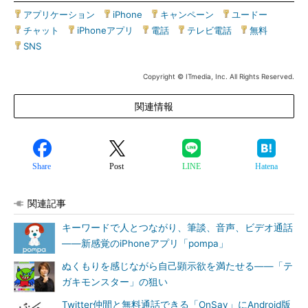
アプリケーション
|
iPhone
|
キャンペーン
|
ユードー
|
チャット
|
iPhoneアプリ
|
電話
|
テレビ電話
|
無料
|
SNS
Copyright © ITmedia, Inc. All Rights Reserved.
関連情報
Share
Post
LINE
Hatena
関連記事
キーワードで人とつながり、筆談、音声、ビデオ通話
――新感覚のiPhoneアプリ「pompa」
ぬくもりを感じながら自己顕示欲を満たせる――「テ
ガキモンスター」の狙い
Twitter仲間と無料通話できる「OnSay」にAndroid版