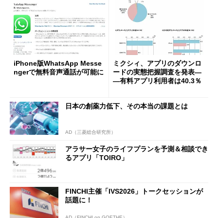
iPhone版WhatsApp Messe
ミクシィ、アプリのダウンロ
ngerで無料音声通話が可能に
ードの実態把握調査を発表―
―有料アプリ利用者は40.3％
日本の創薬力低下、その本当の課題とは
AD（三菱総合研究所）
アラサー女子のライフプランを予測＆相談でき
るアプリ「TOIRO」
FINCHI主催「IVS2026」トークセッションが
話題に！
AD（FINCHI on GOETHE）