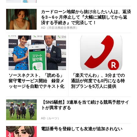
カードローン地獄から抜け出したい人は、返済
を3～6ヶ月停止して『大幅に減額してから返
済する手続き』で完済して！
AD（渋谷法務総合事務所）
ソースネクスト、「読める」
「楽天でんわ」、3分までの
留守電サービス開始 録音メ
通話が何度でも0円になる特
ッセージを自動でテキスト化
別プランを5万人に提供
【SNS騒然】3連単を当て続ける競馬予想サイ
トが異常すぎる
AD（ルーツ）
電話番号を登録しても友達が追加されない