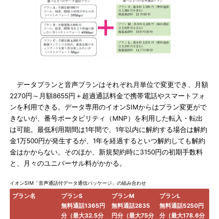
データプランと音声プランはそれぞれ月単位で変更でき、月額
2270円～月額8655円＋超過通話料金で携帯電話やスマートフォ
ンを利用できる。データ専用のイオンSIMからはプラン変更がで
きないが、番号ポータビリティ（MNP）を利用した転入・転出
は可能。最低利用期間は1年間で、1年以内に解約する場合は解約
金1万500円が発生するが、1年を経過するといつ解約しても解約
金はかからない。そのほか、新規契約時に3150円の初期手数料
と、月々のユニバーサル料がかかる。
イオンSIM「音声通話付データ通信パッケージ」の組み合わせ
プラン名
プランS
プランM
プランL
無料通話1365円
無料通話2835
無料通話5250円
分（最大32.5分
円分（最大75分
分（最大178.6分