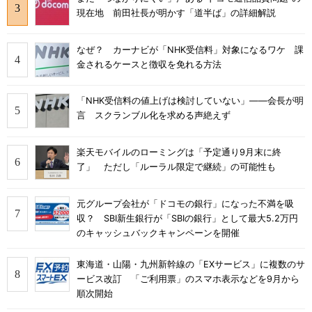
現在地 前田社長が明かす「道半ば」の詳細解説
なぜ？ カーナビが「NHK受信料」対象になるワケ 課
金されるケースと徴収を免れる方法
「NHK受信料の値上げは検討していない」――会長が明
言 スクランブル化を求める声絶えず
楽天モバイルのローミングは「予定通り9月末に終
了」 ただし「ルーラル限定で継続」の可能性も
元グループ会社が「ドコモの銀行」になった不満を吸
収？ SBI新生銀行が「SBIの銀行」として最大5.2万円
のキャッシュバックキャンペーンを開催
東海道・山陽・九州新幹線の「EXサービス」に複数のサ
ービス改訂 「ご利用票」のスマホ表示などを9月から
順次開始