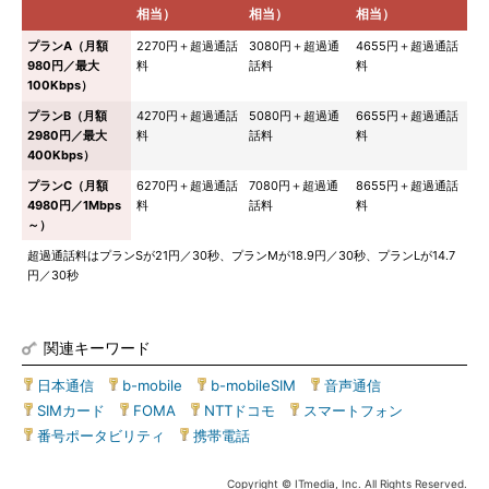
相当）
相当）
相当）
プランA（月額
2270円＋超過通話
3080円＋超過通
4655円＋超過通話
980円／最大
料
話料
料
100Kbps）
プランB（月額
4270円＋超過通話
5080円＋超過通
6655円＋超過通話
2980円／最大
料
話料
料
400Kbps）
プランC（月額
6270円＋超過通話
7080円＋超過通
8655円＋超過通話
4980円／1Mbps
料
話料
料
～）
超過通話料はプランSが21円／30秒、プランMが18.9円／30秒、プランLが14.7
円／30秒
関連キーワード
日本通信
|
b-mobile
|
b-mobileSIM
|
音声通信
|
SIMカード
|
FOMA
|
NTTドコモ
|
スマートフォン
|
番号ポータビリティ
|
携帯電話
Copyright © ITmedia, Inc. All Rights Reserved.