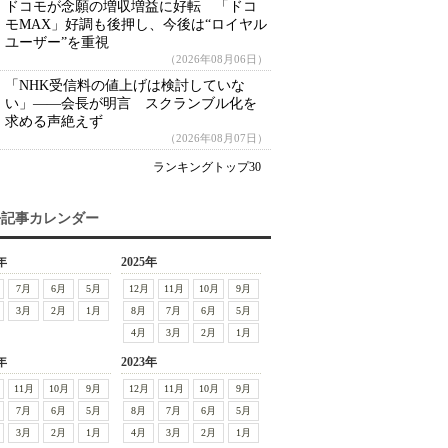
ドコモが念願の増収増益に好転 「ドコ
モMAX」好調も後押し、今後は“ロイヤル
ユーザー”を重視
（2026年08月06日）
「NHK受信料の値上げは検討していな
い」――会長が明言 スクランブル化を
求める声絶えず
（2026年08月07日）
ランキングトップ30
去記事カレンダー
年
2025年
7月
6月
5月
12月
11月
10月
9月
3月
2月
1月
8月
7月
6月
5月
4月
3月
2月
1月
年
2023年
11月
10月
9月
12月
11月
10月
9月
7月
6月
5月
8月
7月
6月
5月
3月
2月
1月
4月
3月
2月
1月