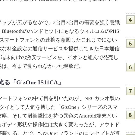
ップが広がるなかで、2台目3台目の需要を強く意識
uetoothのハンドセットにもなるウィルコムのPHS
アのスマートフォンとの連携を意図したこれまでにない
軟な料金設定の通信サービスを提供してきた日本通信
ー端末向けの激安サービスを、イオンと組んで発売し
場は、今まで見られなかった現象だ。
G'zOne IS11CA」
マートフォンの中で目を引いたのが、NECカシオ製の
タイとして人気を博した「G'zOne」シリーズのスマ
、そして耐衝撃性を持つ異色のAndroid端末とい
らボディ形状や操作性は大きく変わったが、アウトド
載することで、“G'zOne”ブランドのコンセプトが貫