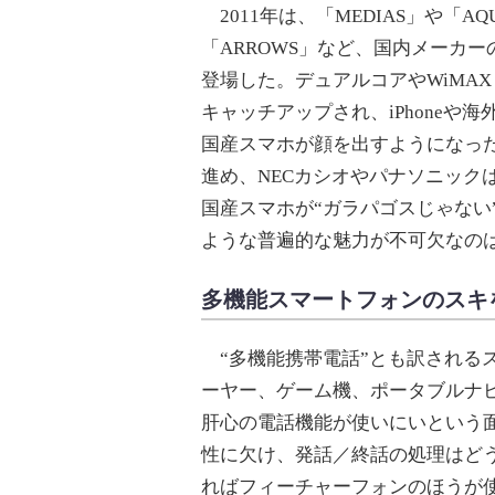
2011年は、「MEDIAS」や「AQUO
「ARROWS」など、国内メーカー
登場した。デュアルコアやWiMA
キャッチアップされ、iPhoneや海
国産スマホが顔を出すようになっ
進め、NECカシオやパナソニックは
国産スマホが“ガラパゴスじゃない”
ような普遍的な魅力が不可欠なの
多機能スマートフォンのスキを突
“多機能携帯電話”とも訳される
ーヤー、ゲーム機、ポータブルナ
肝心の電話機能が使いにいという
性に欠け、発話／終話の処理はど
ればフィーチャーフォンのほうが