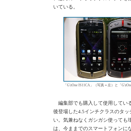
いている。
「G'zOne IS11CA」（写真＝左）と「G'z
編集部でも購入して使用している
後登場した4.5インチクラスのタ
い。気兼ねなくガシガシ使っても
は、今ままでのスマートフォンに