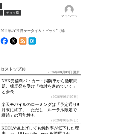
ノ
チョイ得
マイページ
011年の“注目ケータイ＆トピック”（編...
セストップ10
2026年08月09日 更新
NHK受信料パトカー・消防車から徴収問
題、猛反発を受け「検討を進めていく」
と会長
（2026年08月07日）
楽天モバイルのローミングは「予定通り9
月末に終了」 ただし「ルーラル限定で
継続」の可能性も
（2026年08月07日）
KDDIが値上げしても解約率が低下した理
由 au、UQ mobile、povoを循環させ