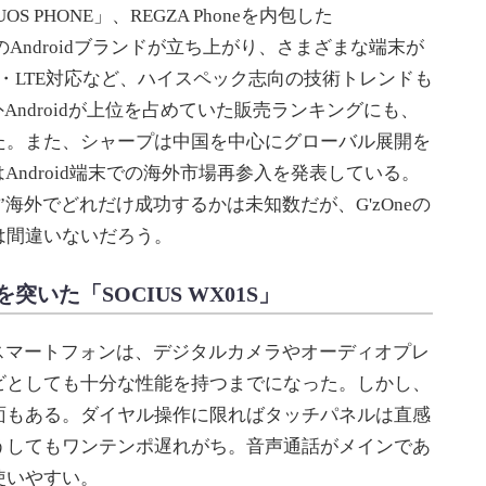
S PHONE」、REGZA Phoneを内包した
のAndroidブランドが立ち上がり、さまざまな端末が
X・LTE対応など、ハイスペック志向の技術トレンドも
外Androidが上位を占めていた販売ランキングにも、
た。また、シャープは中国を中心にグローバル展開を
Android端末での海外市場再参入を発表している。
海外でどれだけ成功するかは未知数だが、G'zOneの
は間違いないだろう。
いた「SOCIUS WX01S」
スマートフォンは、デジタルカメラやオーディオプレ
ビとしても十分な性能を持つまでになった。しかし、
面もある。ダイヤル操作に限ればタッチパネルは直感
うしてもワンテンポ遅れがち。音声通話がメインであ
使いやすい。