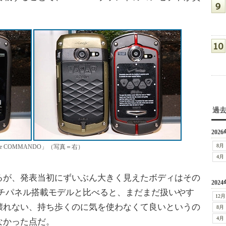
過
2026
8月
One COMMANDO」（写真＝右）
4月
が、発表当初にずいぶん大きく見えたボディはその
2024
ッチパネル搭載モデルと比べると、まだまだ扱いやす
12月
壊れない、持ち歩くのに気を使わなくて良いというの
8月
4月
なかった点だ。