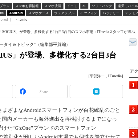
プラン
スマホお得情報
スマホ決済
ドコモ
ソフトバンク
楽天モバイル
au
スマホケース
ウェアラブル
イヤフォン
バッテリー
デジモ
ne
Android
sored ｜
IIJmio
SOCIUS」が登場、多様化する2台目3台目のスマホ市場：ITmediaスタッフが選ぶ、2
注目ケータイ＆トピック”（編集部平賀編）
CIUS」が登場、多様化する2台目3台
アク
[平賀洋一，
ITmedia
]
Share
まざまなAndroidスマートフォンが百花繚乱のごと
た国内メーカーも海外進出を再検討するまでになっ
た“G'zOne”ブランドのスマートフォン
で差別化が難しいAndroid市場でも個性を際立たせて