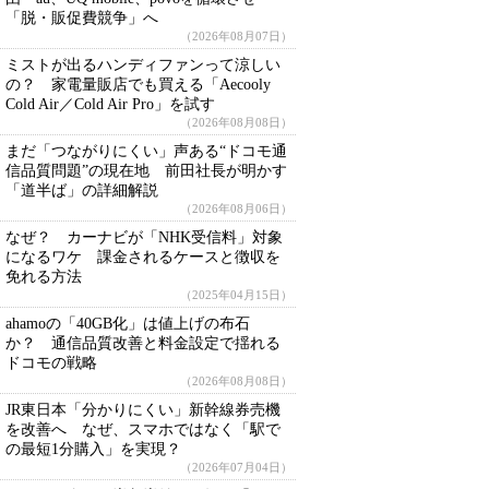
「脱・販促費競争」へ
（2026年08月07日）
ミストが出るハンディファンって涼しい
の？ 家電量販店でも買える「Aecooly
Cold Air／Cold Air Pro」を試す
（2026年08月08日）
まだ「つながりにくい」声ある“ドコモ通
信品質問題”の現在地 前田社長が明かす
「道半ば」の詳細解説
（2026年08月06日）
なぜ？ カーナビが「NHK受信料」対象
になるワケ 課金されるケースと徴収を
免れる方法
（2025年04月15日）
ahamoの「40GB化」は値上げの布石
か？ 通信品質改善と料金設定で揺れる
ドコモの戦略
（2026年08月08日）
JR東日本「分かりにくい」新幹線券売機
を改善へ なぜ、スマホではなく「駅で
の最短1分購入」を実現？
（2026年07月04日）