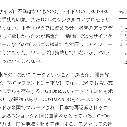
イズに不満はないものの、ワイドVGA（800×480
Fee
手狭な印象。また1GHzのシングルコアプロセッサ
頼りない。ボディがタフに使える分、将来のアップデ
意して欲しかったのが感想だ。機能面ではおサイフケ
メールなどのガラパゴス機能にも対応し、アップデー
ようになった。ワンセグは搭載していないが、FMラ
かったかもしれない。
端末そのものがユニークということもあるが、開発背
。G'zOneブランドは日本だけでなく北米でも高い支
モデルも存在する。G'zOneのスマートフォン化も米
DO
」が最初であり、COMMANDOをベースにIS11CA
ンドが米国でプルーフされ、日本で再認識されるの
もあるGショックと同じ道筋をたどっている。G'zOne
魅力は、国や地域を超えて通用する、モノとしての普