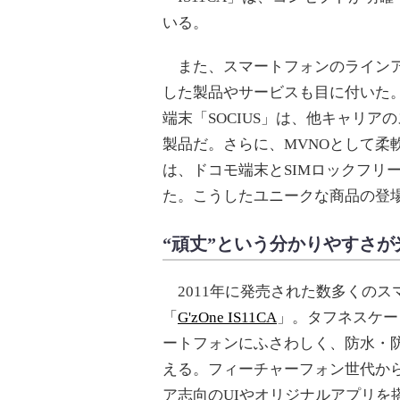
いる。
また、スマートフォンのラインア
した製品やサービスも目に付いた。Bl
端末「SOCIUS」は、他キャリ
製品だ。さらに、MVNOとして柔
は、ドコモ端末とSIMロックフリ
た。こうしたユニークな商品の登
“頑丈”という分かりやすさが光る「
2011年に発売された数多くのス
「
G'zOne IS11CA
」。タフネスケー
ートフォンにふさわしく、防水・防塵
える。フィーチャーフォン世代か
ア志向のUIやオリジナルアプリを搭