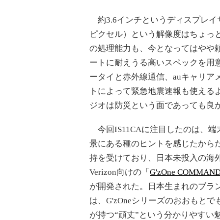
約3.6インチというディスプレイサ
ピクセル）という解像度はちょっと
の処理能力も、今となってはやや
ートに耐えうる高いスペックを用
ータイと赤外線通信、auキャリア
トによって緊急地震速報も使える
ジオは防災という面であっても良
今回IS11CAに注目したのは、
景にある種のヒントを感じたからだ
持を受けており、日本未投入の海外
Verizon向けの「
G'zOne COMMAN
が開発された。日本生まれのブラ
は、G'zOneシリーズのおおもとで
が持つ“頑丈”という分かりやすい