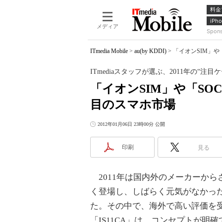
料金
iPho
メディア
Spon
ITmedia Mobile
>
au(by KDDI)
>
「イオンSIM」や「
ITmediaスタッフが選ぶ、2011年の“
「イオンSIM」や「SO
目のスマホ市場
2012年01月06日 23時00分 公開
印刷
見る
2011年は国内外のメーカーからさ
く登場し、しばらく元気がなかっ
た。その中で、海外で高い評価を受け
「IS11CA」は、コンセプトが明確