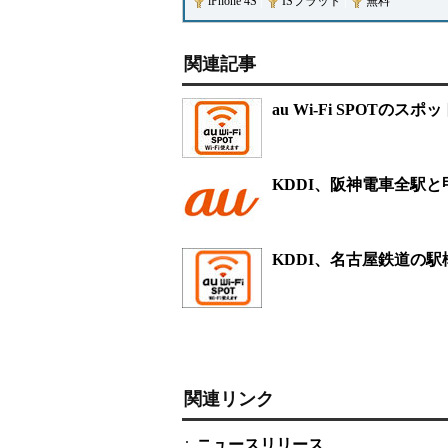
iPhone 4S
|
ISフラット
|
無料
関連記事
au Wi-Fi SPOTのス
KDDI、阪神電車全駅と甲
KDDI、名古屋鉄道の駅構内
関連リンク
ニュースリリース