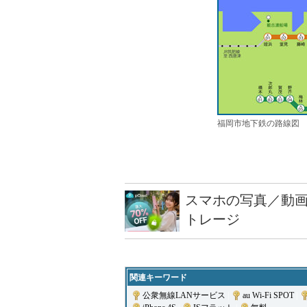
福岡市地下鉄の路線図
スマホの写真／動画
トレージ
関連キーワード
公衆無線LANサービス
|
au Wi-Fi SPOT
|