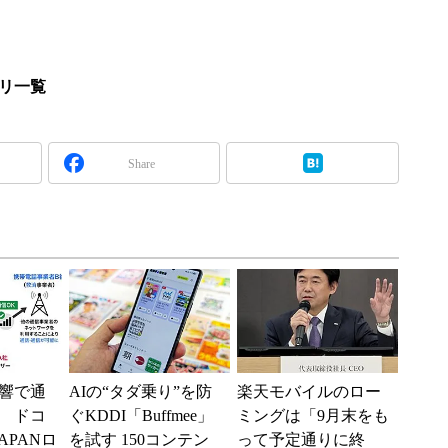
プリ一覧
Share
響で通
AIの“タダ乗り”を防
楽天モバイルのロー
 ドコ
ぐKDDI「Buffmee」
ミングは「9月末をも
APANロ
を試す 150コンテン
って予定通りに終