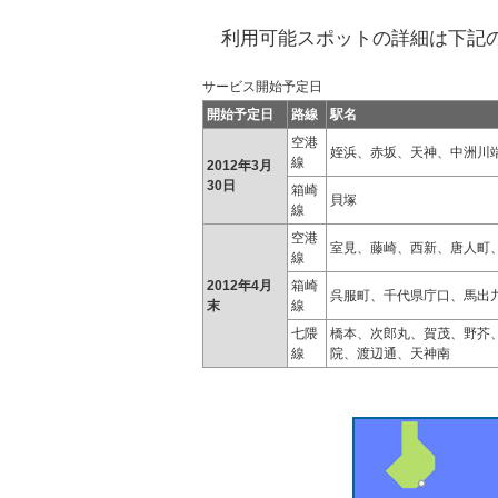
利用可能スポットの詳細は下記の
サービス開始予定日
開始予定日
路線
駅名
空港
姪浜、赤坂、天神、中洲川
線
2012年3月
30日
箱崎
貝塚
線
空港
室見、藤崎、西新、唐人町
線
2012年4月
箱崎
呉服町、千代県庁口、馬出
末
線
七隈
橋本、次郎丸、賀茂、野芥
線
院、渡辺通、天神南