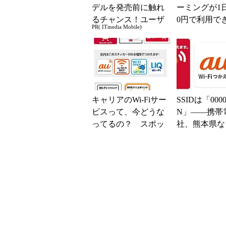
デルを発売前に触れ
ーミングが1日
るチャンス！ユーザ
0円で利用で
PR( ITmedia Mobile)
ー座談会開催
ンペーン――
から開...
キャリアのWi-Fiサー
SSIDは「0000
ビスって、今どうな
N」――携帯
ってるの？ スポッ
社、熊本県な
ト数と測定結果を比
衆Wi-Fiス
較してみた
料開放