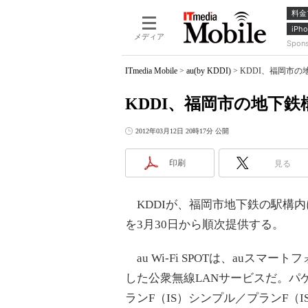
料金
iPho
メディア
Spon
ITmedia Mobile
>
au(by KDDI)
>
KDDI、福岡市の地
KDDI、福岡市の地下鉄構内
2012年03月12日 20時17分 公開
印刷
見る
KDDIが、福岡市地下鉄の駅構内におい
を3月30日から順次提供する。
au Wi-Fi SPOTは、auスマー
した公衆無線LANサービスだ。パ
ランF（IS）シンプル／プランF