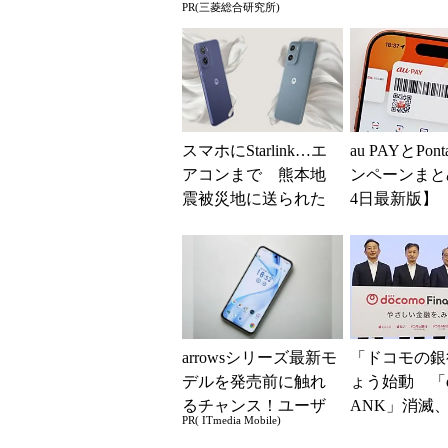
PR(三菱総合研究所)
ーミングを提
無料Wi-Fi「00.
スマホにStarlink…エ
au PAYとPo
アコンまで 熊本地
ンペーンまと
震被災地に送られた
4日最新版】
ガジェットまとめ
イント還元や1
0％還元あ...
arrowsシリーズ最新モ
「ドコモの銀
デルを発売前に触れ
ょう始動 「d
るチャンス！ユーザ
ANK」消滅、
PR( ITmedia Mobile)
ー座談会開催
5％還元 強