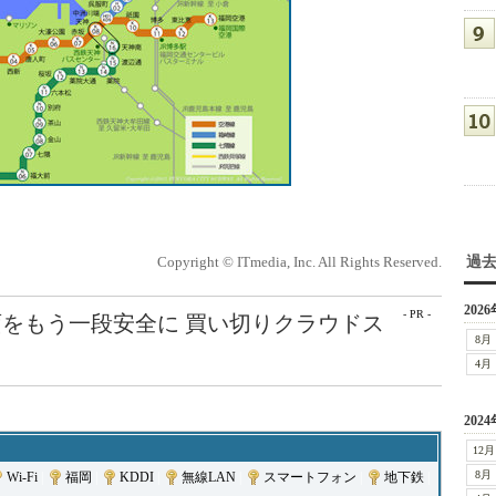
Copyright © ITmedia, Inc. All Rights Reserved.
過
2026
- PR -
をもう一段安全に 買い切りクラウドス
8月
4月
2024
12月
8月
Wi-Fi
|
福岡
|
KDDI
|
無線LAN
|
スマートフォン
|
地下鉄
|