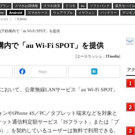
プラン
スマホお得情報
スマホ決済
ドコモ
ソフトバンク
楽天モバイル
au
スマホケース
ウェアラブル
イヤフォン
バッテリー
デジモ
ne
Android
sored ｜
IIJmio
下鉄構内で「au Wi-Fi SPOT」を提供
で「au Wi-Fi SPOT」を提供
[エースラッシュ，
ITmedia
]
アク
Share
て、公衆無線LANサービス「au Wi-Fi SPOT」
トフォンやiPhone 4S／PC／タブレット端末などを対象と
ケット通信料定額サービス「ISフラット」または「プ
（IS）」を契約しているユーザーは無料で利用できる。