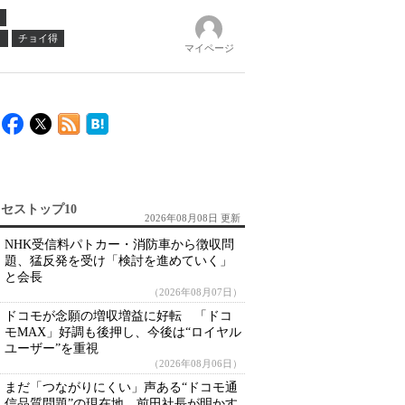
ノ
チョイ得
マイページ
セストップ10
2026年08月08日 更新
NHK受信料パトカー・消防車から徴収問
題、猛反発を受け「検討を進めていく」
と会長
（2026年08月07日）
ドコモが念願の増収増益に好転 「ドコ
モMAX」好調も後押し、今後は“ロイヤル
ユーザー”を重視
（2026年08月06日）
まだ「つながりにくい」声ある“ドコモ通
信品質問題”の現在地 前田社長が明かす