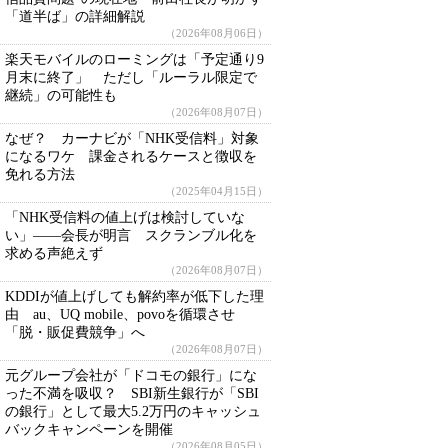
「道半ば」の詳細解説
（2026年08月06日）
楽天モバイルのローミングは「予定通り9
月末に終了」 ただし「ルーラル限定で
継続」の可能性も
（2026年08月07日）
なぜ？ カーナビが「NHK受信料」対象
になるワケ 課金されるケースと徴収を
免れる方法
（2025年04月15日）
「NHK受信料の値上げは検討していな
い」――会長が明言 スクランブル化を
求める声絶えず
（2026年08月07日）
KDDIが値上げしても解約率が低下した理
由 au、UQ mobile、povoを循環させ
「脱・販促費競争」へ
（2026年08月07日）
元グループ会社が「ドコモの銀行」にな
った不満を吸収？ SBI新生銀行が「SBI
の銀行」として最大5.2万円のキャッシュ
バックキャンペーンを開催
（2026年08月05日）