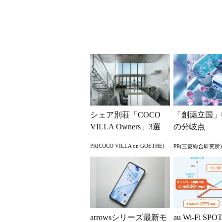
解説
シェア別荘「COCO
「創薬立国」
VILLA Owners」3選
の分岐点
PR(COCO VILLA on GOETHE)
PR(三菱総合研究所)
arrowsシリーズ最新モ
au Wi-Fi S