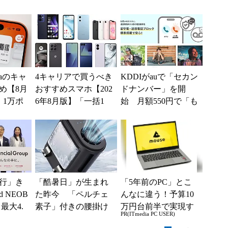
供中、
ツの連携に価値ある
了」 狙いは「品質
..
が、回答に...
改善」 ただし「ル
ーラル限定...
ntaのキャ
4キャリアで買うべき
KDDIがauで「セカン
め【8月
おすすめスマホ【202
ドナンバー」を開
 1万ポ
6年8月版】「一括1
始 月額550円で「も
0～2
円」「月1円」からお
う1つの携帯番号を」
得なiPhone／...
行」き
「酷暑日」が生まれ
「5年前のPC」とこ
 NEOB
た昨今 「ペルチェ
んなに違う！予算10
最大4.
素子」付きの腰掛け
万円台前半で実現す
PR(ITmedia PC USER)
みは何か
ファンなら乗り切れ
る快適PCライフ