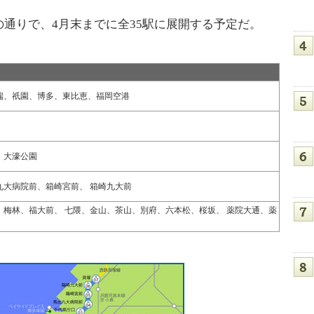
通りで、4月末までに全35駅に展開する予定だ。
端、祇園、博多、東比恵、福岡空港
、大濠公園
九大病院前、箱崎宮前、 箱崎九大前
、梅林、福大前、 七隈、金山、茶山、別府、六本松、桜坂、 薬院大通、薬