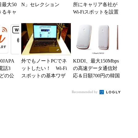
最大50
N」セレクション
所にキャリア各社が
きるキャ
Wi-Fiスポットを設置
2月1日
0JAPA
外でもノートPCでネ
KDDI、最大150Mbps
電話3
ットしたい！ Wi-Fi
の高速データ通信対
どの公
スポットの基本ワザ
応＆日額700円の韓国
ポットを無
（au編）
渡航者向けWi-Fiルー
ターレン...
Recommended by