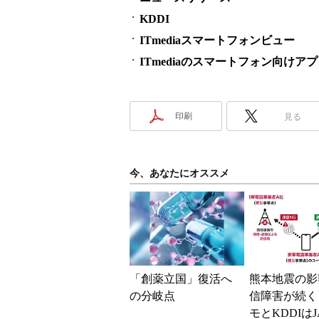
KDDI
ITmediaスマートフォンビュー
ITmediaのスマートフォン向けア
印刷
見る
今、あなたにオススメ
「創薬立国」復活へ
熊本地震の影
の分岐点
信障害が続く
モとKDDIはJ