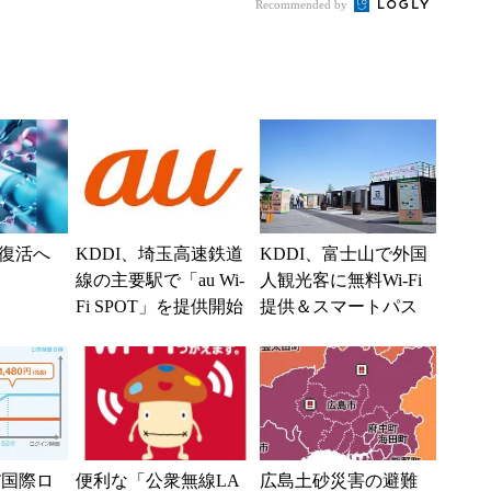
る？
Recommended by
復活へ
KDDI、埼玉高速鉄道
KDDI、富士山で外国
線の主要駅で「au Wi-
人観光客に無料Wi-Fi
Fi SPOT」を提供開始
提供＆スマートパス
会員限定オリジナル
キャンディプレゼ
ン...
POT国際ロ
便利な「公衆無線LA
広島土砂災害の避難