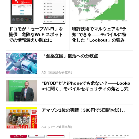
ドコモが「セーフWi-Fi」を
特許技術でマルウェアを“予
提供 危険なWi-Fiスポット
知”できる――モバイルに特
での情報漏えい防止に
化した「Lookout」の強み
「創薬立国」復活への分岐点
AD（三菱総合研究所）
“BYOD”だとiPhoneでも危ない？――Looko
utに聞く、モバイルセキュリティの落とし穴
アマゾン1位の実績！380円で5日間お試し。
AD（ハーブ健康本舗）