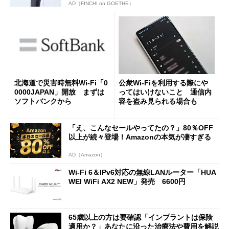
AD（FINCHI on GOETHE）
北海道で災害時無料Wi-Fi「0
公衆Wi-Fiを利用する際にや
0000JAPAN」開放 まずは
ってはいけないこと 通信内
ソフトバンクから
容を盗み見られる場合も
「え、こんなセールやってたの？」80％OFF
以上が続々登場！Amazonの本気が凄すぎる
AD（Amazon）
Wi-Fi 6＆IPv6対応の無線LANルーター「HUA
WEI WiFi AX2 NEW」発売 6600円
65歳以上の方は要確認「インプラントは保険
適用か？」あなたに沿った治療法や費用を解説