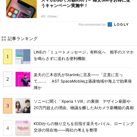
スマホ2GBで月額850円～ 格安SIMをお得に使
うキャンペーン実施中！
AD（IIJmio）
Recommended by
記事ランキング
LINEの「ミュートメッセージ」有料化へ 相手のスマホ
を鳴らさずに送れる便利機能
楽天の三木谷氏がStarlinkに言及――「正直に言っ
て……」 AST SpaceMobileは過疎地域や海上で効果発
揮か
ソニーに聞く「Xperia 1 VIII」の裏側 デザイン刷新や
20万円超えの理由、物議を醸したAIカメラ新機能の真相
KDDIからの独り立ちを目指す楽天モバイル、ローミング
交渉の現在地――両社の考えを整理