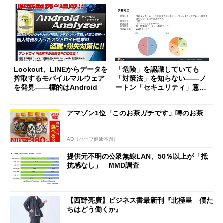
Lookout、LINEからデータを
「危険」を認識していても
搾取するモバイルマルウェア
「対策法」を知らない――ノ
を発見――標的はAndroid
ートン「セキュリティ」意識
調査
アマゾン1位「このお茶ガチです」噂のお茶
AD（ハーブ健康本舗）
提供元不明の公衆無線LAN、50％以上が「抵
抗感なし」 MMD調査
【西野亮廣】ビジネス書最新刊『北極星 僕た
ちはどう働くか』