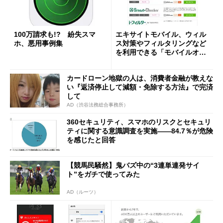
100万請求も!? 紛失スマ
エキサイトモバイル、ウィル
ホ、悪用事例集
ス対策やフィルタリングなど
を利用できる「モバイルオプ
ション」提供開始
カードローン地獄の人は、消費者金融が教えな
い『返済停止して減額・免除する方法』で完済
して
AD（渋谷法務総合事務所）
360セキュリティ、スマホのリスクとセキュリ
ティに関する意識調査を実施――84.7％が危険
を感じたと回答
【競馬民騒然】鬼バズ中の“3連単連発サイ
ト”をガチで使ってみた
AD（ルーツ）