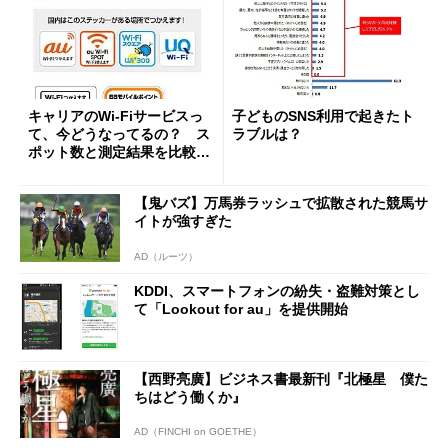
キャリアのWi-Fiサービスっ
子どものSNS利用で起きたト
て、今どうなってるの？ ス
ラブルは？
ポット数と測定結果を比較し
てみた
【鬼バズ】万馬券ラッシュで拡散された競馬サ
イトが強すぎた
AD（ルーツ）
KDDI、スマートフォンの紛失・盗難対策とし
て「Lookout for au」を提供開始
【西野亮廣】ビジネス書最新刊『北極星 僕た
ちはどう働くか』
AD（FINCHI on GOETHE）