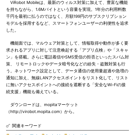
ViRobot Mobileは、最新のウィルス対策に加えて、豊富な機能
を持ちながら、1.6Mバイトという容量を実現。1年分の利用料数
千円を最初に払うのではなく、月額199円のサブスクリプション
モデルを採用するなど、スマートフォンユーザーの利便性を追求
した。
機能面では、マルウェア対策として、情報取得や動作が多く要
求されるアプリに対して注意喚起する「アプリ点検」や「スキャ
ン」を搭載。さらに電話着信やSMS受信の拒否といったスパム対
策、 リモートロックやデータ暗号化などの紛失・盗難対策も行
う。ネットワーク設定として、データ通信の使用量超過や急増の
通知に加え、無線LANアクセスポイントをリスト化して、リスト
に無いアクセスポイントへの接続を遮断する「安全なWi-Fiの接
続支援」機能も備えている。
ダウンロードは、mopitaマーケット
（http://virobot.mopita.com）から。
関連キーワード