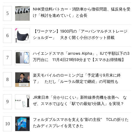
NHK受信料パトカー・消防車から徴収問題、猛反発を受
け「検討を進めていく」と会長
【ワークマン】1900円の「アーバンマルチストレージ
ショルダー」 大きく開く小分けポケット搭載
ハイエンドスマホ「arrows Alpha」、IIJで半額以下の3
万円台に 11月4日21時59分まで【スマホお得情報】
楽天モバイルのローミングは「予定通り9月末に終
了」 ただし「ルーラル限定で継続」の可能性も
JR東日本「分かりにくい」新幹線券売機を改善へ な
ぜ、スマホではなく「駅での最短1分購入」を実現？
フォルダブルスマホを支える“影の主役” TCLの折りた
たみディスプレイを見てきた