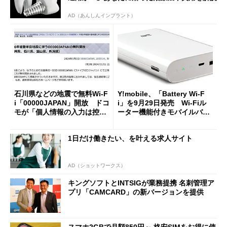
AD（あんしんインプラント）
石川県などの地震で無料Wi-F
Y!mobile、「Battery Wi-F
i「00000JAPAN」開放 ドコ
i」を9月29日発売 Wi-Fiル
モが「個人情報の入力は控え
ーター機能付きモバイルバッ
て」と注意喚起
テリー
1日だけ働きたい、を叶える求人サイト
AD（ショットワークス）
キングソフトとINTSIGが業務提携 名刺管理ア
プリ「CAMCARD」の新バージョンを提供