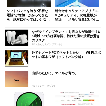
ソフトバンクを装う“不審な
総合セキュリティアプリ「36
電話”が増加 かかってきた
0セキュリティ」の軽量版が
ら「絶対にやってはいけない
登場――メモリ容量1Gバイト
こと」
未満でも快適に
なぜ今「インプラント」を選ぶ人が急増中？6
5歳以上の方は要確認。抜けた歯の放置は驚き
のリスク
AD（あんしんインプラント）
外でもノートPCでネットしたい！ Wi-Fiスポ
ットの基本ワザ（ソフトバンク編）
出張のたびに、マイルが育つ。
AD（クレディセゾン）