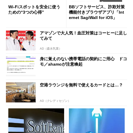
Wi-Fiスポットを安全に使う
BBソフトサービス、詐欺対策
ための“3つの心得”
機能付きブラウザアプリ「Int
ernet SagiWall for iOS」
アマゾンで大人気！血圧対策はコーヒーに足し
てみて
AD（森永乳業）
身に覚えのない携帯電話の契約にご用心 ドコ
モ／ahamoが注意喚起
空港ラウンジを無料で使えるカードとは…？
AD（クレディセゾン）