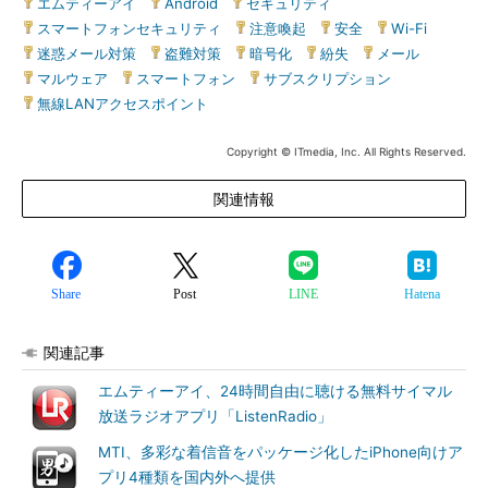
エムティーアイ
|
Android
|
セキュリティ
|
スマートフォンセキュリティ
|
注意喚起
|
安全
|
Wi-Fi
|
迷惑メール対策
|
盗難対策
|
暗号化
|
紛失
|
メール
|
マルウェア
|
スマートフォン
|
サブスクリプション
|
無線LANアクセスポイント
Copyright © ITmedia, Inc. All Rights Reserved.
関連情報
Share
Post
LINE
Hatena
関連記事
エムティーアイ、24時間自由に聴ける無料サイマル
放送ラジオアプリ「ListenRadio」
MTI、多彩な着信音をパッケージ化したiPhone向けア
プリ4種類を国内外へ提供