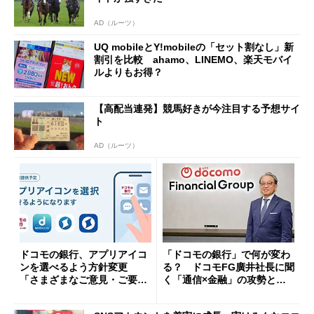
AD（ルーツ）
UQ mobileとY!mobileの「セット割なし」新
割引を比較 ahamo、LINEMO、楽天モバイ
ルよりもお得？
【高配当連発】競馬好きが今注目する予想サイ
ト
AD（ルーツ）
ドコモの銀行、アプリアイコ
「ドコモの銀行」で何が変わ
ンを選べるよう方針変更
る？ ドコモFG廣井社長に聞
「さまざまなご意見・ご要望
く「通信×金融」の攻勢とグ
を踏まえ」
ループ戦略