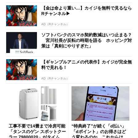
a」も
【金は命より重い…】カイジを無料で見るなら
Rチャンネル▶︎
AD（Rチャンネル）
ソフトバンクのスマホ契約数減はいつ止まる？
宮川社長が反転の時期を語る ホッピング対
策は「真剣にやりすぎた」
【ギャンブルアニメの代表作】カイジが完全無
料で見れる！
AD（Rチャンネル）
工事不要で14畳まで冷房可能
“特典終了”が続く「d払い」
「タンスのゲン スポットクー
「dポイント」のお得さはど
ラー 79800020」がタイムセ
う変わるのか これからは