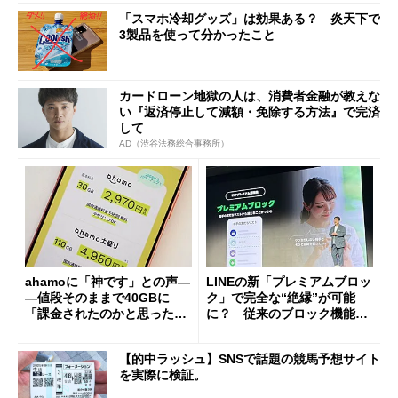
「スマホ冷却グッズ」は効果ある？ 炎天下で
3製品を使って分かったこと
カードローン地獄の人は、消費者金融が教えな
い『返済停止して減額・免除する方法』で完済
して
AD（渋谷法務総合事務所）
ahamoに「神です」との声―
LINEの新「プレミアムブロッ
―値段そのままで40GBに
ク」で完全な“絶縁”が可能
「課金されたのかと思った」
に？ 従来のブロック機能と
と戸惑いも
の決定的な違い
【的中ラッシュ】SNSで話題の競馬予想サイト
を実際に検証。