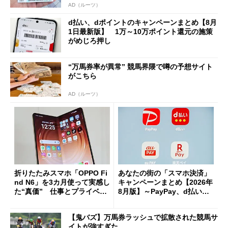
AD（ルーツ）
d払い、dポイントのキャンペーンまとめ【8月
1日最新版】 1万～10万ポイント還元の施策
がめじろ押し
“万馬券率が異常” 競馬界隈で噂の予想サイト
がこちら
AD（ルーツ）
折りたたみスマホ「OPPO Fi
あなたの街の「スマホ決済」
nd N6」を3カ月使って実感し
キャンペーンまとめ【2026年
た“真価” 仕事とプライベー
8月版】～PayPay、d払い、a
トで大活躍
u PAY、楽天ペイ
【鬼バズ】万馬券ラッシュで拡散された競馬サ
イトが強すぎた