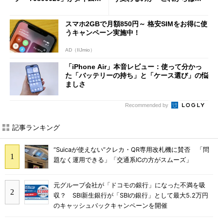
ールで10％オフの5万3999円
「dカード」の利用が得策？
に
スマホ2GBで月額850円～ 格安SIMをお得に使
うキャンペーン実施中！
AD（IIJmio）
「iPhone Air」本音レビュー：使って分かっ
た「バッテリーの持ち」と「ケース選び」の悩
ましさ
Recommended by
記事ランキング
“Suicaが使えない”クレカ・QR専用改札機に賛否 「問
題なく運用できる」「交通系ICの方がスムーズ」
元グループ会社が「ドコモの銀行」になった不満を吸
収？ SBI新生銀行が「SBIの銀行」として最大5.2万円
のキャッシュバックキャンペーンを開催