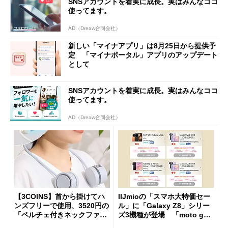
SNSアカウントを着実に成長。実はみんなココ
使ってます。
AD（Dreaw合同会社）
新しい「マイナアプリ」は8月25日から提供予
定 「マイナポータル」アプリのアップデート
として
SNSアカウントを着実に成長。実はみんなココ
使ってます。
AD（Dreaw合同会社）
【3COINS】首から掛けてハ
IIJmioの「スマホ大特価セー
ンズフリーで使用、3520円の
ル」に「Galaxy Z8」シリー
「ペルチェ付きネックファ
ズ3機種が登場 「moto g37
ン」
j」や「OPPO Find X9 Ultr