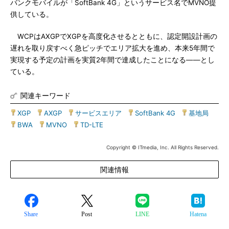
バンクモバイルが「SoftBank 4G」というサービス名でMVNO提
供している。
WCPはAXGPでXGPを高度化させるとともに、認定開設計画の
遅れを取り戻すべく急ピッチでエリア拡大を進め、本来5年間で
実現する予定の計画を実質2年間で達成したことになる――とし
ている。
関連キーワード
XGP
|
AXGP
|
サービスエリア
|
SoftBank 4G
|
基地局
|
BWA
|
MVNO
|
TD-LTE
Copyright © ITmedia, Inc. All Rights Reserved.
関連情報
Share
Post
LINE
Hatena