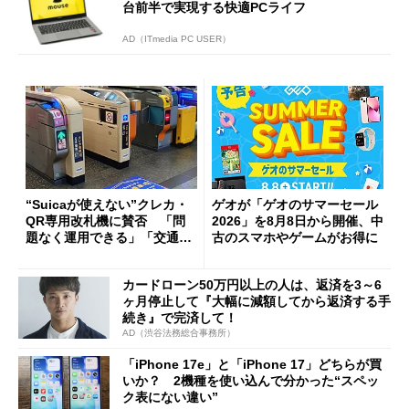
台前半で実現する快適PCライフ
AD（ITmedia PC USER）
“Suicaが使えない”クレカ・
ゲオが「ゲオのサマーセール
QR専用改札機に賛否 「問
2026」を8月8日から開催、中
題なく運用できる」「交通系I
古のスマホやゲームがお得に
Cの方がスムーズ」
カードローン50万円以上の人は、返済を3～6
ヶ月停止して『大幅に減額してから返済する手
続き』で完済して！
AD（渋谷法務総合事務所）
「iPhone 17e」と「iPhone 17」どちらが買
いか？ 2機種を使い込んで分かった“スペッ
ク表にない違い”