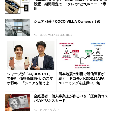
設置 期間限定で “クレカ”と“QRコード”専
用
シェア別荘「COCO VILLA Owners」3選
AD（COCO VILLA on GOETHE）
シャープが「AQUOS R11」
熊本地震の影響で通信障害が
で挑む“価格高騰時代”のスマ
続く ドコモとKDDIはJAPA
ホ戦略 「シェアを追うより
Nローミングを提供中、無料
も既存ユーザーを大切に」
Wi-Fi「00000JAPAN」も開
放
全経営者・個人事業主が作るべき「圧倒的コス
パのビジネスカード」
AD（クレディセゾン）