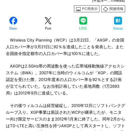
[平賀洋一，ITmedia]
PC用表示
関連情報
Share
Post
LINE
Hatena
Wireless City Planning（WCP）は3月22日、「AXGP」の全国
人口カバー率が3月21日に92％を達成したことを発表した。また
全国政令指定都市の人口カバー率は100％に達した。
AXGPは2.5GHz帯の周波数を使った広帯域移動無線アクセスシ
ステム（BWA）。2007年に当時のウィルコムが「XGP」の開設
認定を受けた際、2012年度末の人口カバー率を92％とする計画
が立てられていた。なお当初計画していた基地局数（1万2693
局）は2012年9月に達成している。
その後ウィルコムは経営破綻し、2010年12月にソフトバンクグ
ループ入り。XGP事業は新設されたWCPが継承したが、モニタ
ー向け限定サービスのまま2012年1月末に終了した。同年2月から
はTD-LTEと高い互換性を持つAXGPとして再スタートし、ソフト