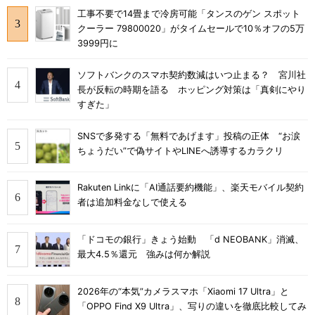
工事不要で14畳まで冷房可能「タンスのゲン スポット
クーラー 79800020」がタイムセールで10％オフの5万
3999円に
ソフトバンクのスマホ契約数減はいつ止まる？ 宮川社
長が反転の時期を語る ホッピング対策は「真剣にやり
すぎた」
SNSで多発する「無料であげます」投稿の正体 “お涙
ちょうだい”で偽サイトやLINEへ誘導するカラクリ
Rakuten Linkに「AI通話要約機能」、楽天モバイル契約
者は追加料金なしで使える
「ドコモの銀行」きょう始動 「d NEOBANK」消滅、
最大4.5％還元 強みは何か解説
2026年の“本気”カメラスマホ「Xiaomi 17 Ultra」と
「OPPO Find X9 Ultra」、写りの違いを徹底比較してみ