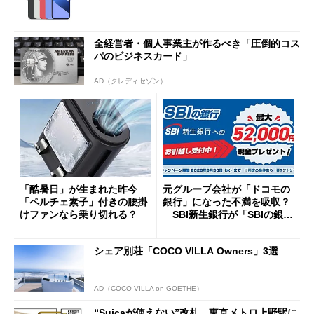
全経営者・個人事業主が作るべき「圧倒的コス
パのビジネスカード」
AD（クレディセゾン）
「酷暑日」が生まれた昨今
元グループ会社が「ドコモの
「ペルチェ素子」付きの腰掛
銀行」になった不満を吸収？
けファンなら乗り切れる？
SBI新生銀行が「SBIの銀
行」として最大5.2万円のキャ
ッシュバックキャンペーンを
シェア別荘「COCO VILLA Owners」3選
開催
AD（COCO VILLA on GOETHE）
“Suicaが使えない”改札、東京メトロ上野駅に