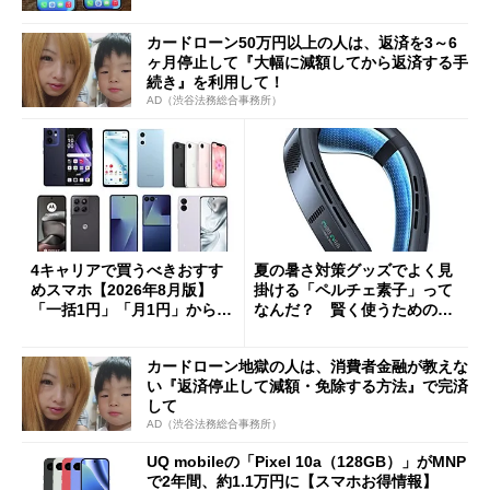
カードローン50万円以上の人は、返済を3～6
ヶ月停止して『大幅に減額してから返済する手
続き』を利用して！
AD（渋谷法務総合事務所）
4キャリアで買うべきおすす
夏の暑さ対策グッズでよく見
めスマホ【2026年8月版】
掛ける「ペルチェ素子」って
「一括1円」「月1円」からお
なんだ？ 賢く使うための注
得なiPhone／Pixel／Galaxy
意点も
まで
カードローン地獄の人は、消費者金融が教えな
い『返済停止して減額・免除する方法』で完済
して
AD（渋谷法務総合事務所）
UQ mobileの「Pixel 10a（128GB）」がMNP
で2年間、約1.1万円に【スマホお得情報】