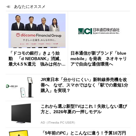
あなたにオススメ
「ドコモの銀行」きょう始
日本通信が新ブランド「blue
動 「d NEOBANK」消滅、
mobile」を発表 ネオキャリ
最大4.5％還元 強みは何か解
アで自由な通信環境へ
説
JR東日本「分かりにくい」新幹線券売機を改
善へ なぜ、スマホではなく「駅での最短1分
購入」を実現？
これから選ぶ新型TVはこれ！失敗しない選び
方と、2026年夏の一押しモデル
AD（ITmedia PC USER）
「5年前のPC」とこんなに違う！予算10万円