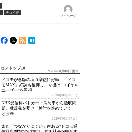
ノ
チョイ得
マイページ
セストップ10
2026年08月08日 更新
ドコモが念願の増収増益に好転 「ドコ
モMAX」好調も後押し、今後は“ロイヤル
ユーザー”を重視
（2026年08月06日）
NHK受信料パトカー・消防車から徴収問
題、猛反発を受け「検討を進めていく」
と会長
（2026年08月07日）
まだ「つながりにくい」声ある“ドコモ通
信品質問題”の現在地 前田社長が明かす