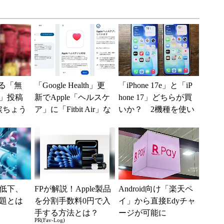
する「無
「Google Health」更
「iPhone 17e」と「iP
」投稿
新でApple「ヘルスケ
hone 17」どちらが買
涙ちょう
ア」に「Fitbit Air」な
いか？ 2機種を使い
トやLI
どのデータ取...
込んで分かった“スペ
るカラ
ッ...
低下、
FPが解説！Apple製品
Android向け「楽天ペ
題とは
を分割手数料0円で入
イ」から直接Edyチャ
手する方法とは？
ージが可能に
PR(Fav-Log)