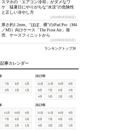
スマホの「エアコン冷却」がダメなワ
ケ 猛暑日にやりがちな“水没”の危険性
と正しい冷やし方
（2026年08月06日）
厚さ約1.2mm、“ほぼ、裸”のiPad Pro（M4
／M5）向けケース「The Frost Air」発
売 ケースフィニットから
（2026年08月05日）
ランキングトップ30
去記事カレンダー
年
2025年
7月
6月
5月
12月
11月
10月
9月
3月
2月
1月
8月
7月
6月
5月
4月
3月
2月
1月
年
2023年
11月
10月
9月
12月
11月
10月
9月
7月
6月
5月
8月
7月
6月
5月
3月
2月
1月
4月
3月
2月
1月