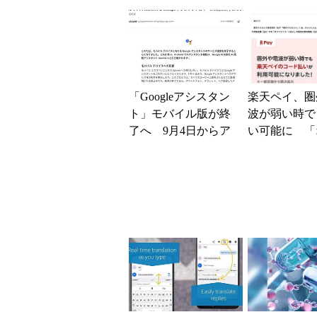
マホではなく「駅で
の最短1分購入」を実
現？
「Googleアシスタン
楽天ペイ、圏
ト」モバイル版が終
波が弱い時で
了へ 9月4日からア
い可能に 「
クセス削除開始、Ge
インコード払
miniに一本化
提供を順次開