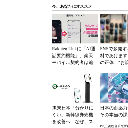
今、あなたにオススメ
Rakuten Linkに「AI通
SNSで多発
話要約機能」、楽天
料であげます
モバイル契約者は追
の正体 “お
加料金なしで使える
だい”で偽サイ
NEへ誘導す
ク...
JR東日本「分かりに
日本の創薬力
くい」新幹線券売機
その本当の課
を改善へ なぜ、ス
PR(三菱総合研究所)