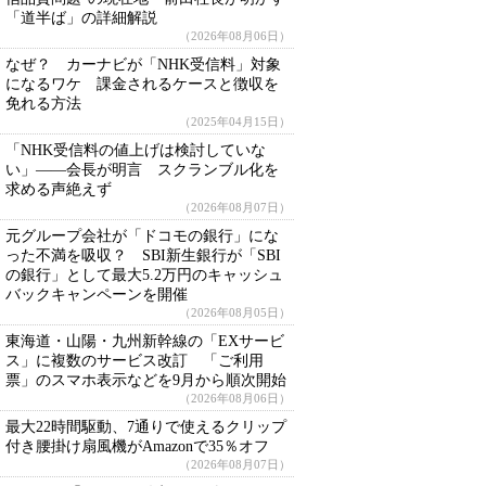
「道半ば」の詳細解説
（2026年08月06日）
なぜ？ カーナビが「NHK受信料」対象
になるワケ 課金されるケースと徴収を
免れる方法
（2025年04月15日）
「NHK受信料の値上げは検討していな
い」――会長が明言 スクランブル化を
求める声絶えず
（2026年08月07日）
元グループ会社が「ドコモの銀行」にな
った不満を吸収？ SBI新生銀行が「SBI
の銀行」として最大5.2万円のキャッシュ
バックキャンペーンを開催
（2026年08月05日）
東海道・山陽・九州新幹線の「EXサービ
ス」に複数のサービス改訂 「ご利用
票」のスマホ表示などを9月から順次開始
（2026年08月06日）
最大22時間駆動、7通りで使えるクリップ
付き腰掛け扇風機がAmazonで35％オフ
（2026年08月07日）