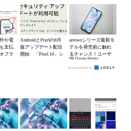
外や電
AndroidとPixelの8月
arrowsシリーズ最新モ
も支払
版アップデート配信
デルを発売前に触れ
オフラ
開始 「Pixel 10」シ
るチャンス！ユーザ
PR( ITmedia Mobile)
い」の
リーズのタッチ不具
ー座談会開催
始
合修...
Recommended by