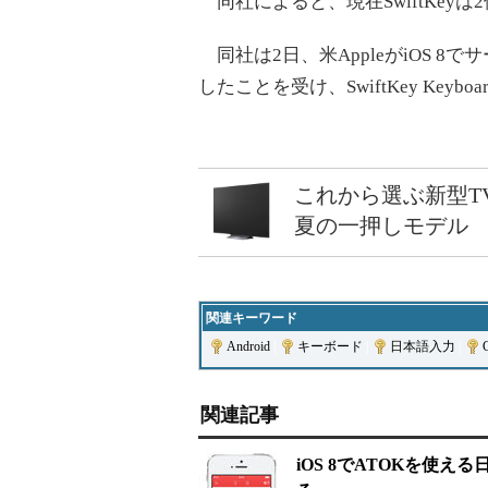
同社によると、現在SwiftKey
同社は2日、米AppleがiOS 
したことを受け、SwiftKey Ke
これから選ぶ新型T
夏の一押しモデル
関連キーワード
Android
|
キーボード
|
日本語入力
|
関連記事
iOS 8でATOKを使