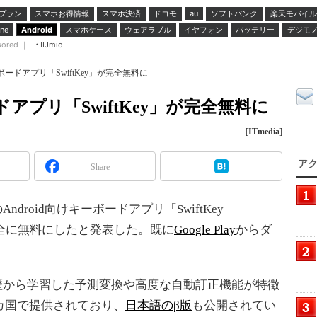
プラン
スマホお得情報
スマホ決済
ドコモ
ソフトバンク
楽天モバイル
au
スマホケース
ウェアラブル
イヤフォン
バッテリー
デジモ
ne
Android
sored ｜
IIJmio
ーボードアプリ「SwiftKey」が完全無料に
ドアプリ「SwiftKey」が完全無料に
[
ITmedia
]
アク
Share
ndroid向けキーボードアプリ「SwiftKey
、完全に無料にしたと発表した。既に
Google Play
からダ
用履歴から学習した予測変換や高度な自動訂正機能が特徴
カ国で提供されており、
日本語のβ版
も公開されてい