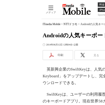
料金
iPho
メディア
Spon
ITmedia Mobile
>
NTTドコモ
>
Androidの人気キ
Androidの人気キーボー
2014年06月12日 12時04分 公開
印刷
見る
英新興企業のSwiftKeyは、人気のA
Keyboard」をアップデートし
ウンロードできる。
SwiftKeyは、ユーザーの利
のキーボードアプリ。現在世界58