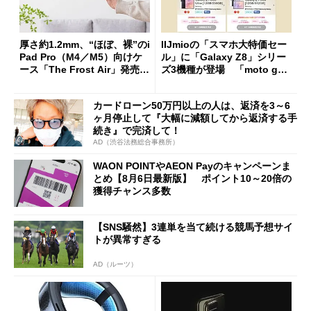
厚さ約1.2mm、“ほぼ、裸”のi
IIJmioの「スマホ大特価セー
Pad Pro（M4／M5）向けケ
ル」に「Galaxy Z8」シリー
ース「The Frost Air」発売
ズ3機種が登場 「moto g37
ケースフィニットから
j」や「OPPO Find X9 Ultr
a」も
カードローン50万円以上の人は、返済を3～6
ヶ月停止して『大幅に減額してから返済する手
続き』で完済して！
AD（渋谷法務総合事務所）
WAON POINTやAEON Payのキャンペーンま
とめ【8月6日最新版】 ポイント10～20倍の
獲得チャンス多数
【SNS騒然】3連単を当て続ける競馬予想サイ
トが異常すぎる
AD（ルーツ）