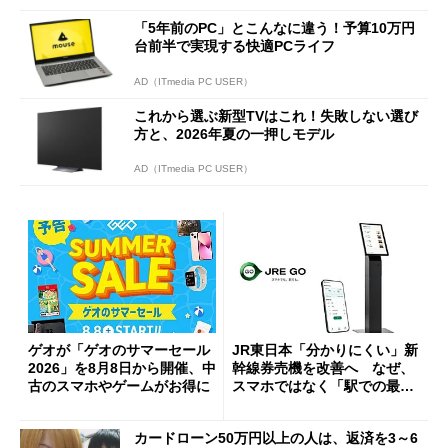
「5年前のPC」とこんなに違う！予算10万円
台前半で実現する快適PCライフ
AD（ITmedia PC USER）
これから選ぶ新型TVはこれ！失敗しない選び
方と、2026年夏の一押しモデル
AD（ITmedia PC USER）
ゲオが「ゲオのサマーセール
JR東日本「分かりにくい」新
2026」を8月8日から開催、中
幹線券売機を改善へ なぜ、
古のスマホやゲームがお得に
スマホではなく「駅での最短
1分購入」を実現？
カードローン50万円以上の人は、返済を3～6