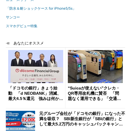
「防水＆耐ショックケース for iPhone5/5s」
サンコー
スマホデビュー特集
あなたにオススメ
「ドコモの銀行」きょう始
“Suicaが使えない”クレカ・
動 「d NEOBANK」消滅、
QR専用改札機に賛否 「問
最大4.5％還元 強みは何か解
題なく運用できる」「交通系I
説
Cの方がスムーズ」
元グループ会社が「ドコモの銀行」になった不
満を吸収？ SBI新生銀行が「SBIの銀行」と
して最大5.2万円のキャッシュバックキャンペ
ーンを開催