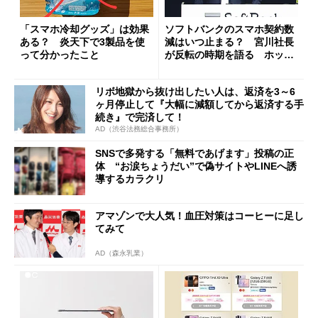
「スマホ冷却グッズ」は効果
ソフトバンクのスマホ契約数
ある？ 炎天下で3製品を使
減はいつ止まる？ 宮川社長
って分かったこと
が反転の時期を語る ホッピ
ング対策は「真剣にやりすぎ
た」
リボ地獄から抜け出したい人は、返済を3～6
ヶ月停止して『大幅に減額してから返済する手
続き』で完済して！
AD（渋谷法務総合事務所）
SNSで多発する「無料であげます」投稿の正
体 “お涙ちょうだい”で偽サイトやLINEへ誘
導するカラクリ
アマゾンで大人気！血圧対策はコーヒーに足し
てみて
AD（森永乳業）