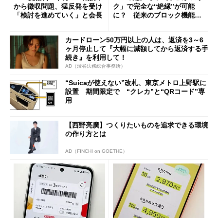
から徴収問題、猛反発を受け
ク」で完全な“絶縁”が可能
「検討を進めていく」と会長
に？ 従来のブロック機能と
の決定的な違い
カードローン50万円以上の人は、返済を3～6
ヶ月停止して『大幅に減額してから返済する手
続き』を利用して！
AD（渋谷法務総合事務所）
“Suicaが使えない”改札、東京メトロ上野駅に
設置 期間限定で “クレカ”と“QRコード”専
用
【西野亮廣】つくりたいものを追求できる環境
の作り方とは
AD（FINCHI on GOETHE）