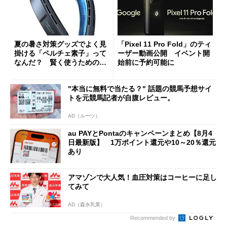
夏の暑さ対策グッズでよく見
「Pixel 11 Pro Fold」のティ
掛ける「ペルチェ素子」って
ーザー動画公開 イベント開
なんだ？ 賢く使うための注
始前に予約可能に
意点も
"本当に無料で当たる？" 話題の競馬予想サイ
トを元競馬記者が自腹レビュー。
AD（ルーツ）
au PAYとPontaのキャンペーンまとめ【8月4
日最新版】 1万ポイント還元や10～20％還元
あり
アマゾンで大人気！血圧対策はコーヒーに足し
てみて
AD（森永乳業）
Recommended by