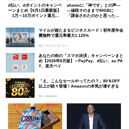
d払い、dポイントのキャンペ
ahamoに「神です」との声―
ーンまとめ【8月1日最新版】
―値段そのままで40GBに
1万～10万ポイント還元の
「課金されたのかと思った」
施策がめじろ押し
と戸惑いも
マイルが超たまるビジネスカード！初年度年会
費無料で還元率最大1.125%
AD（クレディセゾン）
あなたの街の「スマホ決済」キャンペーンまと
め【2026年8月版】～PayPay、d払い、au PA
Y、楽天ペイ
「え、こんなセールやってたの？」80％OFF
以上が続々登場！Amazonの本気が凄すぎる
AD（Amazon）