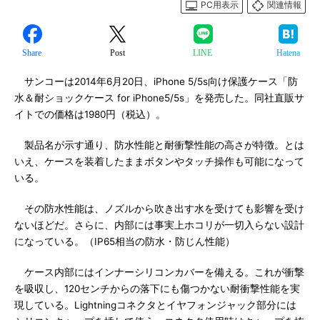
PC用表示
関連情報
Share
Post
LINE
Hatena
サンコーは2014年6月20日、iPhone 5/5s向け保護ケース「防
水＆耐ショックケース for iPhone5/5s」を発売した。同社直販サ
イトでの価格は1980円（税込）。
製品名が示す通り、防水性能と耐衝撃性能の高さが特徴。とは
いえ、ケースを装着したままボタンやタッチ操作も可能になって
いる。
その防水性能は、ノズルから吹き出す水を受けても影響を受け
ないほどだ。さらに、内部には事実上ホコリが一切入らない設計
になっている。（IP65相当の防水・防じん性能）
ケース内部にはインナーシリコンカバーを備える。これが衝撃
を吸収し、120センチからの落下にも傷つかない耐衝撃性能を実
現している。Lightningコネクタとイヤフォンジャック部分には