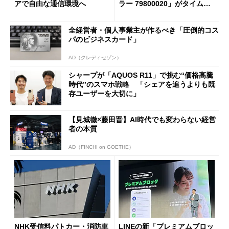
アで自由な通信環境へ
ラー 79800020」がタイムセ
ールで10％オフの5万3999円
に
全経営者・個人事業主が作るべき「圧倒的コス
パのビジネスカード」
AD（クレディセゾン）
シャープが「AQUOS R11」で挑む“価格高騰
時代”のスマホ戦略 「シェアを追うよりも既
存ユーザーを大切に」
【見城徹×藤田晋】AI時代でも変わらない経営
者の本質
AD（FINCHI on GOETHE）
NHK受信料パトカー・消防車
LINEの新「プレミアムブロッ