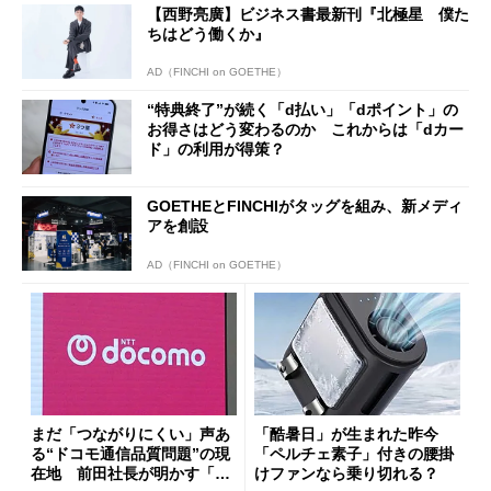
【西野亮廣】ビジネス書最新刊『北極星 僕た
ちはどう働くか』
AD（FINCHI on GOETHE）
“特典終了”が続く「d払い」「dポイント」の
お得さはどう変わるのか これからは「dカー
ド」の利用が得策？
GOETHEとFINCHIがタッグを組み、新メディ
アを創設
AD（FINCHI on GOETHE）
まだ「つながりにくい」声あ
「酷暑日」が生まれた昨今
る“ドコモ通信品質問題”の現
「ペルチェ素子」付きの腰掛
在地 前田社長が明かす「道
けファンなら乗り切れる？