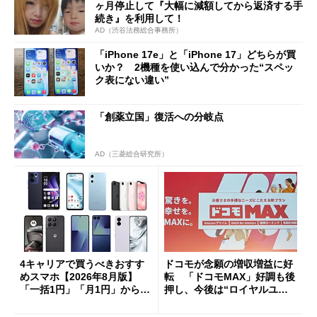
ヶ月停止して『大幅に減額してから返済する手
続き』を利用して！
AD（渋谷法務総合事務所）
「iPhone 17e」と「iPhone 17」どちらが買
いか？ 2機種を使い込んで分かった“スペッ
ク表にない違い”
「創薬立国」復活への分岐点
AD（三菱総合研究所）
4キャリアで買うべきおすす
ドコモが念願の増収増益に好
めスマホ【2026年8月版】
転 「ドコモMAX」好調も後
「一括1円」「月1円」からお
押し、今後は“ロイヤルユー
得なiPhone／Pixel／Galaxy
ザー”を重視
まで