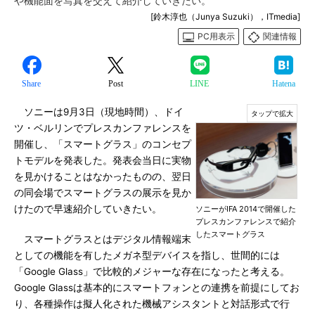
や機能面を写真を交えて紹介していきたい。
[鈴木淳也（Junya Suzuki），ITmedia]
PC用表示
関連情報
Share
Post
LINE
Hatena
ソニーは9月3日（現地時間）、ドイ
ツ・ベルリンでプレスカンファレンスを
開催し、「スマートグラス」のコンセプ
トモデルを発表した。発表会当日に実物
を見かけることはなかったものの、翌日
の同会場でスマートグラスの展示を見か
けたので早速紹介していきたい。
ソニーがIFA 2014で開催した
プレスカンファレンスで紹介
したスマートグラス
スマートグラスとはデジタル情報端末
としての機能を有したメガネ型デバイスを指し、世間的には
「Google Glass」で比較的メジャーな存在になったと考える。
Google Glassは基本的にスマートフォンとの連携を前提にしてお
り、各種操作は擬人化された機械アシスタントと対話形式で行