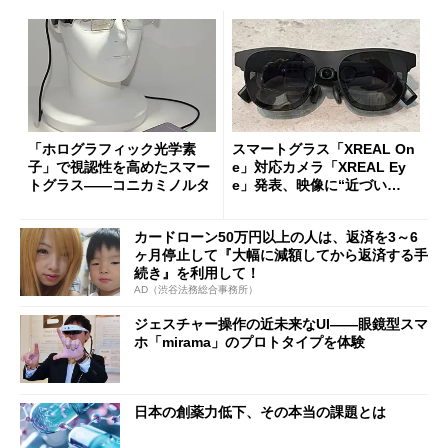
「ホログラフィック光学素
スマートグラス「XREAL On
子」で視認性を高めたスマー
e」対応カメラ「XREAL Ey
トグラス――コニカミノルタ
e」発表、映像に“近づい
て”鑑賞できる 1万3980円
カードローン50万円以上の人は、返済を3～6
ヶ月停止して『大幅に減額してから返済する手
続き』を利用して！
AD（渋谷法務総合事務所）
ジェスチャー操作の近未来なUI――眼鏡型スマ
ホ「mirama」のプロトタイプを体験
日本の創薬力低下、その本当の課題とは