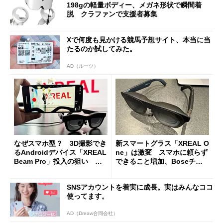
198gの軽量ボディー、メガネ形状で瞬間着
脱 クラファンで支援者募集
Xで何度も見かける競馬予想サイト、本当に当
たるのか試してみた。
AD（ルーツ）
なぜスマホ型？ 3D撮影でき
新スマートグラス「XREAL O
るAndroidデバイス「XREAL
ne」は激変 スマホに頼らず
Beam Pro」投入の狙い 唯
できること増加、Boseチュ
一無二のコスパも訴求
ーニングのスピーカーも内蔵
SNSアカウントを着実に成長。実はみんなココ
使ってます。
AD（Dreaw合同会社）