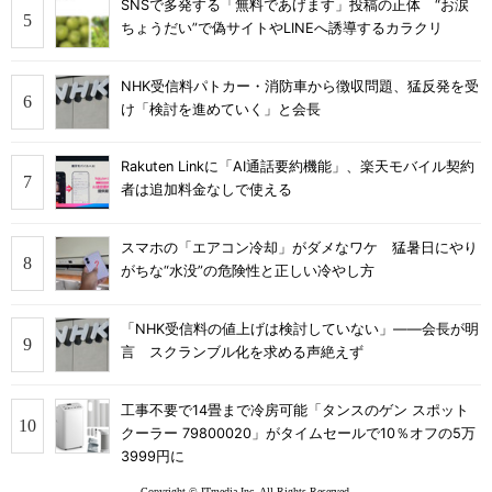
SNSで多発する「無料であげます」投稿の正体 “お涙
ちょうだい”で偽サイトやLINEへ誘導するカラクリ
NHK受信料パトカー・消防車から徴収問題、猛反発を受
け「検討を進めていく」と会長
Rakuten Linkに「AI通話要約機能」、楽天モバイル契約
者は追加料金なしで使える
スマホの「エアコン冷却」がダメなワケ 猛暑日にやり
がちな“水没”の危険性と正しい冷やし方
「NHK受信料の値上げは検討していない」――会長が明
言 スクランブル化を求める声絶えず
工事不要で14畳まで冷房可能「タンスのゲン スポット
クーラー 79800020」がタイムセールで10％オフの5万
3999円に
Copyright © ITmedia Inc. All Rights Reserved.