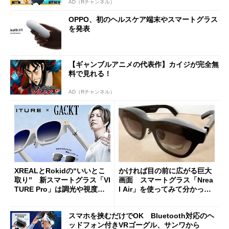
AD（Rチャンネル）
OPPO、初のヘルスケア端末やスマートグラス
を発表
【ギャンブルアニメの代表作】カイジが完全無
料で見れる！
AD（Rチャンネル）
XREALとRokidの“いいとこ
かければ目の前に広がる巨大
取り” 新スマートグラス「VI
画面 スマートグラス「Nrea
TURE Pro」は調光や視度調
l Air」を使ってみて分かった
整に対応 GACKTコラボモ
こと
デルも登場
スマホを挟むだけでOK Bluetooth対応のヘ
ッドフォン付きVRゴーグル、サンワから