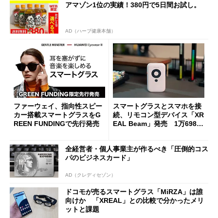
アマゾン1位の実績！380円で5日間お試し。
AD（ハーブ健康本舗）
ファーウェイ、指向性スピー
スマートグラスとスマホを接
カー搭載スマートグラスをG
続、リモコン型デバイス「XR
REEN FUNDINGで先行発売
EAL Beam」発売 1万6980
円
全経営者・個人事業主が作るべき「圧倒的コス
パのビジネスカード」
AD（クレディセゾン）
ドコモが売るスマートグラス「MiRZA」は誰
向けか 「XREAL」との比較で分かったメリ
ットと課題