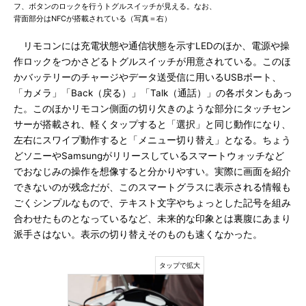
フ、ボタンのロックを行うトグルスイッチが見える。なお、
背面部分はNFCが搭載されている（写真＝右）
リモコンには充電状態や通信状態を示すLEDのほか、電源や操
作ロックをつかさどるトグルスイッチが用意されている。このほ
かバッテリーのチャージやデータ送受信に用いるUSBポート、
「カメラ」「Back（戻る）」「Talk（通話）」の各ボタンもあっ
た。このほかリモコン側面の切り欠きのような部分にタッチセン
サーが搭載され、軽くタップすると「選択」と同じ動作になり、
左右にスワイプ動作すると「メニュー切り替え」となる。ちょう
どソニーやSamsungがリリースしているスマートウォッチなど
でおなじみの操作を想像すると分かりやすい。実際に画面を紹介
できないのが残念だが、このスマートグラスに表示される情報も
ごくシンプルなもので、テキスト文字やちょっとした記号を組み
合わせたものとなっているなど、未来的な印象とは裏腹にあまり
派手さはない。表示の切り替えそのものも速くなかった。