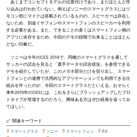
あくまでコンセプトモデルの位置付けであり、まだほとんど作
り込みは行われていない。例えばソニーのスマートグラスにはリ
モコン部にマイクは搭載されているものの、スピーカーは存在し
ないため、別途イヤフォンやスマートフォンのスピーカーを利用
する必要がある。また、できることの多くはスマートフォン側の
アプリに依存するため、今回のデモの段階で出来ることはほとん
どない印象だ。
ソニーは今年のCES 2014で、同種のスマートグラスを通して
サッカーの試合を見ると「選手データや試合状況」を参照できる
デモを紹介していたが、このメガネ部分だけを切り出し、スマー
トフォンとの連携で汎用的なアプリケーションでも利用できる仕
組みを作ったのが、今回のスマートグラスだといえる。おそらく
来年2015年のCESには、これをさらにブラッシュアップしたプロ
トタイプが登場するのだろう。興味ある方はぜひ経過を追ってみ
てほしい。
関連キーワード
スマートグラス
|
ソニー
|
スマートフォン
|
IFA
|