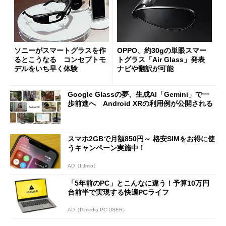
ソニーがスマートグラスを作
OPPO、約30gの単眼スマー
るとこうなる コンセプトモ
トグラス「Air Glass」発表
デルをいち早く体験
ナビや翻訳が可能
Google Glassの夢、生成AI「Gemini」で一
歩前進へ Android XRの利用例が公開される
スマホ2GBで月額850円～ 格安SIMをお得に使
うキャンペーン実施中！
AD（IIJmio）
「5年前のPC」とこんなに違う！予算10万円
台前半で実現する快適PCライフ
AD（ITmedia PC USER）