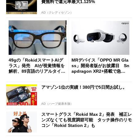
費無料で還元率最大1.125%
AD（クレディセゾン）
49gの「RokidスマートAIグ
MRデバイス「OPPO MR Gla
ラス」発売 AIが視覚情報を
ss」開発者版がお披露目 Sn
解析、89言語のリアルタイム
apdragon XR2+搭載で急速
翻訳も 約8万円から
充電対応
アマゾン1位の実績！380円で5日間お試し。
AD（ハーブ健康本舗）
スマートグラス「Rokid Max 2」発表 補正レ
ンズなくても視度調節可能 タッチ操作のリモ
コン「Rokid Station 2」も