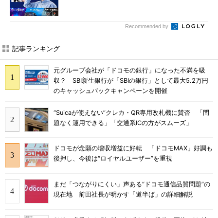
Recommended by
記事ランキング
元グループ会社が「ドコモの銀行」になった不満を吸
収？ SBI新生銀行が「SBIの銀行」として最大5.2万円
のキャッシュバックキャンペーンを開催
“Suicaが使えない”クレカ・QR専用改札機に賛否 「問
題なく運用できる」「交通系ICの方がスムーズ」
ドコモが念願の増収増益に好転 「ドコモMAX」好調も
後押し、今後は“ロイヤルユーザー”を重視
まだ「つながりにくい」声ある“ドコモ通信品質問題”の
現在地 前田社長が明かす「道半ば」の詳細解説