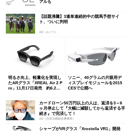
アルも
【話題沸騰】3連単連続的中の競馬予想サイ
ト、ついに判明
AD（ルーツ）
明るさ向上、軽量化を実現し
ソニー、40グラムの片眼用デ
たARグラス「XREAL Air 2 P
ィスプレイモジュールを2015
ro」11月17日発売 約6.2万
CESで公開へ
円
カードローン50万円以上の人は、返済を3～6
ヶ月停止して『大幅に減額してから返済する手
続き』で完済して！
AD（渋谷法務総合事務所）
シャープがVRグラス「Xrostella VR1」開発