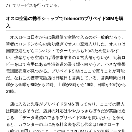
7）でサービスを行っている。
オスロ空港の携帯ショップでTelenorのプリペイドSIMを購
入
オスロへは日本からは乗継便で空路で入るのが一般的だろう。
筆者はロンドンからの乗り継ぎでオスロ空港入りした。オスロは
国際空港ながらコンパクトでターミナルも1つのため使いやす
い。残念ながら空港には通信事業者の直営店舗がないが、到着ロ
ビーを出て右手にある空港鉄道の乗り場へ向かうと、小さな携帯
電話販売店が見つかる。プリペイドSIMはここで買うことが可能
だ。なおこの携帯電話店は日曜日も営業している。営業時間は月
曜から金曜が8時から21時、土曜が8時から19時、日曜が10時から
21時。
店に入ると先客がプリペイドSIMを買っており、ここでの購入
は問題なさそうだ。店員の対応はややぶっきらぼうだが英語は通
じる。「データ通信のできるプリペイドSIMを買いたい」と伝え
ると、カウンターの上にある料金表を示し代金は199クローネ
（約3300円）とのこと。この中には200Mバイトの無料データ利