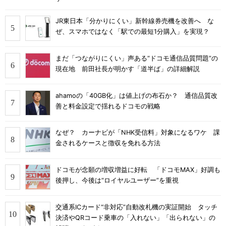
JR東日本「分かりにくい」新幹線券売機を改善へ な
ぜ、スマホではなく「駅での最短1分購入」を実現？
まだ「つながりにくい」声ある“ドコモ通信品質問題”の
現在地 前田社長が明かす「道半ば」の詳細解説
ahamoの「40GB化」は値上げの布石か？ 通信品質改
善と料金設定で揺れるドコモの戦略
なぜ？ カーナビが「NHK受信料」対象になるワケ 課
金されるケースと徴収を免れる方法
ドコモが念願の増収増益に好転 「ドコモMAX」好調も
後押し、今後は“ロイヤルユーザー”を重視
交通系ICカード“非対応”自動改札機の実証開始 タッチ
決済やQRコード乗車の「入れない」「出られない」の