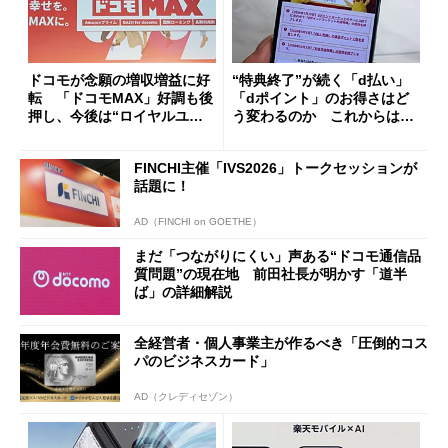
ドコモが念願の増収増益に好
“特典終了”が続く「d払い」
転 「ドコモMAX」好調も後
「dポイント」のお得さはど
押し、今後は“ロイヤルユー
う変わるのか これからは
ザー”を重視
「dカード」の利用が得策？
FINCHI主催「IVS2026」トークセッションが
話題に！
AD（FINCHI on GOETHE）
まだ「つながりにくい」声ある“ドコモ通信品
質問題”の現在地 前田社長が明かす「道半
ば」の詳細解説
全経営者・個人事業主が作るべき「圧倒的コス
パのビジネスカード」
AD（クレディセゾン）