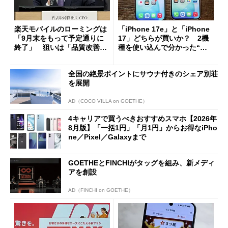
楽天モバイルのローミングは
「iPhone 17e」と「iPhone
「9月末をもって予定通りに
17」どちらが買いか？ 2機
終了」 狙いは「品質改善」
種を使い込んで分かった“ス
ただし「ルーラル限定で期
ペック表にない違い”
限を切った新契約」の可能性
全国の絶景ポイントにサウナ付きのシェア別荘
も
を展開
AD（COCO VILLA on GOETHE）
4キャリアで買うべきおすすめスマホ【2026年
8月版】「一括1円」「月1円」からお得なiPho
ne／Pixel／Galaxyまで
GOETHEとFINCHIがタッグを組み、新メディ
アを創設
AD（FINCHI on GOETHE）