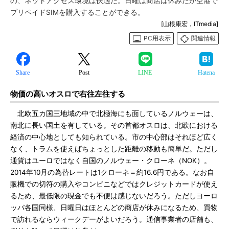
の、ネットアクセス環境は快適だ。日曜は商店は休みだが空港で
プリペイドSIMを購入することができる。
[山根康宏，ITmedia]
PC用表示
関連情報
Share
Post
LINE
Hatena
物価の高いオスロで右往左往する
北欧五カ国三地域の中で北極海にも面しているノルウェーは、
南北に長い国土を有している。その首都オスロは、北欧における
経済の中心地としても知られている。市の中心部はそれほど広く
なく、トラムを使えばちょっとした距離の移動も簡単だ。ただし
通貨はユーロではなく自国のノルウェー・クローネ（NOK）。
2014年10月の為替レートは1クローネ＝約16.6円である。なお自
販機での切符の購入やコンビニなどではクレジットカードが使え
るため、最低限の現金でも不便は感じないだろう。ただしヨーロ
ッパ各国同様、日曜日はほとんどの商店が休みになるため、買物
で訪れるならウィークデーがよいだろう。通信事業者の店舗も、