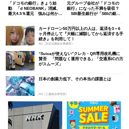
「ドコモの銀行」きょう始
元グループ会社が「ドコモの
動 「d NEOBANK」消滅、
銀行」になった不満を吸収？
最大4.5％還元 強みは何か解
SBI新生銀行が「SBIの銀
説
行」として最大5.2万円のキャ
ッシュバックキャンペーンを
カードローン50万円以上の人は、返済を3～6
開催
ヶ月停止して『大幅に減額してから返済する手
続き』を利用して！
AD（渋谷法務総合事務所）
“Suicaが使えない”クレカ・QR専用改札機に
賛否 「問題なく運用できる」「交通系ICの方
がスムーズ」
日本の創薬力低下、その本当の課題とは
AD（三菱総合研究所）