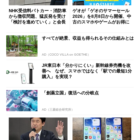
NHK受信料パトカー・消防車
ゲオが「ゲオのサマーセール
から徴収問題、猛反発を受け
2026」を8月8日から開催、中
「検討を進めていく」と会長
古のスマホやゲームがお得に
すべてが絶景、収益も得られるその仕組みとは
AD（COCO VILLA on GOETHE）
JR東日本「分かりにくい」新幹線券売機を改
善へ なぜ、スマホではなく「駅での最短1分
購入」を実現？
「創薬立国」復活への分岐点
AD（三菱総合研究所）