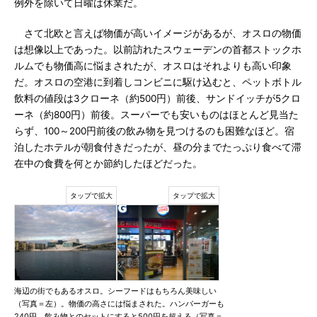
例外を除いて日曜は休業だ。
さて北欧と言えば物価が高いイメージがあるが、オスロの物価
は想像以上であった。以前訪れたスウェーデンの首都ストックホ
ルムでも物価高に悩まされたが、オスロはそれよりも高い印象
だ。オスロの空港に到着しコンビニに駆け込むと、ペットボトル
飲料の値段は3クローネ（約500円）前後、サンドイッチが5クロ
ーネ（約800円）前後。スーパーでも安いものはほとんど見当た
らず、100～200円前後の飲み物を見つけるのも困難なほど。宿
泊したホテルが朝食付きだったが、昼の分までたっぷり食べて滞
在中の食費を何とか節約したほどだった。
海辺の街でもあるオスロ。シーフードはもちろん美味しい
（写真＝左）。物価の高さには悩まされた。ハンバーガーも
240円、飲み物とのセットにすると500円を超える（写真＝