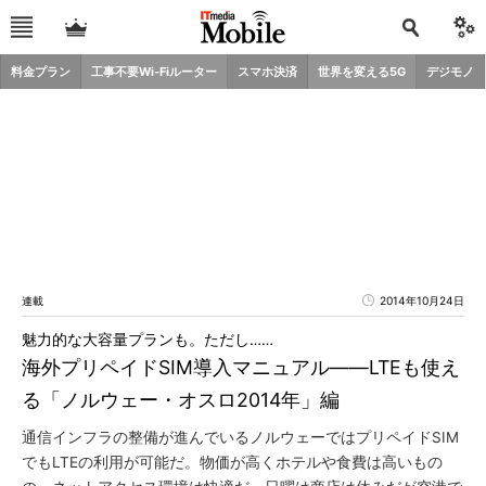
料金プラン
工事不要Wi-Fiルーター
スマホ決済
世界を変える5G
デジモノ
連載
2014年10月24日
魅力的な大容量プランも。ただし……
海外プリペイドSIM導入マニュアル――LTEも使え
る「ノルウェー・オスロ2014年」編
通信インフラの整備が進んでいるノルウェーではプリペイドSIM
でもLTEの利用が可能だ。物価が高くホテルや食費は高いもの