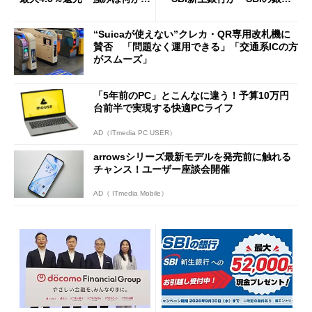
説
行」として最大5.2万円のキャ
ッシュバックキャンペーンを
“Suicaが使えない”クレカ・QR専用改札機に
開催
賛否 「問題なく運用できる」「交通系ICの方
がスムーズ」
「5年前のPC」とこんなに違う！予算10万円
台前半で実現する快適PCライフ
AD（ITmedia PC USER）
arrowsシリーズ最新モデルを発売前に触れる
チャンス！ユーザー座談会開催
AD（ ITmedia Mobile）