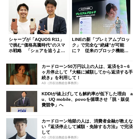
シャープが「AQUOS R11」
LINEの新「プレミアムブロッ
で挑む“価格高騰時代”のスマ
ク」で完全な“絶縁”が可能
ホ戦略 「シェアを追うより
に？ 従来のブロック機能と
も既存ユーザーを大切に」
の決定的な違い
カードローン50万円以上の人は、返済を3～6
ヶ月停止して『大幅に減額してから返済する手
続き』を利用して！
AD（渋谷法務総合事務所）
KDDIが値上げしても解約率が低下した理由 a
u、UQ mobile、povoを循環させ「脱・販促
費競争」へ
カードローン地獄の人は、消費者金融が教えな
い『返済停止して減額・免除する方法』で完済
して
AD（渋谷法務総合事務所）