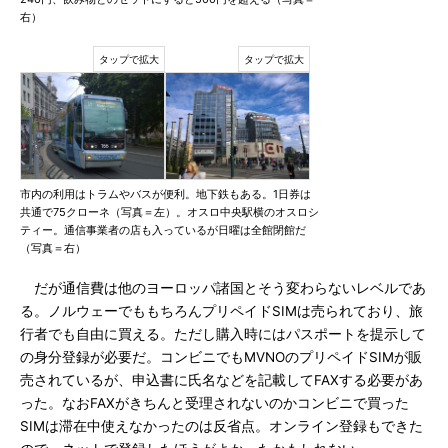
右）
市内の利用はトラムやバスが便利。地下鉄もある。1日券は
共通で75クローネ（写真＝左）。オスロ中央駅横のオスロシ
ティー。通信事業者の店も入っているが日曜は全館閉館だ
（写真＝右）
だが通信費は他のヨーロッパ諸国とそう変わらないレベルであ
る。ノルウェーでももちろんプリペイドSIMは売られており、旅
行者でも自由に買える。ただし購入時にはパスポートを提示して
の身分登録が必要だ。コンビニでもMVNOのプリペイドSIMが販
売されているが、申込書に氏名などを記載してFAXする必要があ
った。なおFAXがきちんと受理されないのかコンビニで買った
SIMは滞在中使えなかったのは反省点。オンライン登録もできた