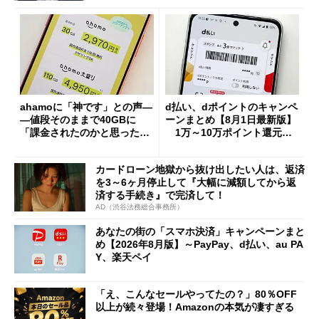
ahamoに「神です」との声―
d払い、dポイントのキャンペ
―値段そのままで40GBに
ーンまとめ【8月1日最新版】
「課金されたのかと思った」
1万～10万ポイント還元の
と戸惑いも
施策がめじろ押し
カードローン地獄から抜け出したい人は、返済
を3～6ヶ月停止して『大幅に減額してから返
済する手続き』で完済して！
AD（渋谷法務総合事務所）
あなたの街の「スマホ決済」キャンペーンまと
め【2026年8月版】～PayPay、d払い、au PA
Y、楽天ペイ
「え、こんなセールやってたの？」80％OFF
以上が続々登場！Amazonの本気が凄すぎる