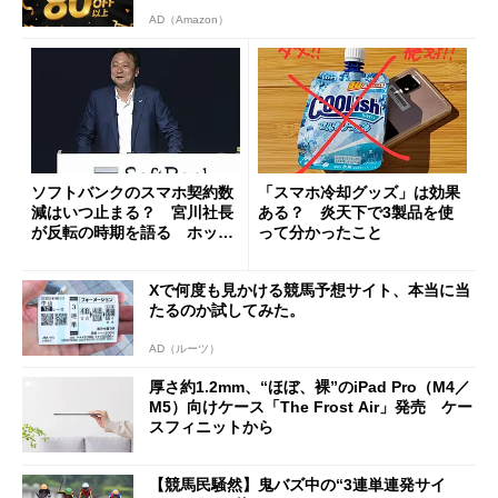
AD（Amazon）
ソフトバンクのスマホ契約数
「スマホ冷却グッズ」は効果
減はいつ止まる？ 宮川社長
ある？ 炎天下で3製品を使
が反転の時期を語る ホッピ
って分かったこと
ング対策は「真剣にやりすぎ
た」
Xで何度も見かける競馬予想サイト、本当に当
たるのか試してみた。
AD（ルーツ）
厚さ約1.2mm、“ほぼ、裸”のiPad Pro（M4／
M5）向けケース「The Frost Air」発売 ケー
スフィニットから
【競馬民騒然】鬼バズ中の“3連単連発サイ