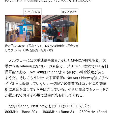
ので、ネットで登録したほうがよかったかもしれない。
最大手のTelenor（写真＝左）。MVNOは繁華街に屋台を出
してプリペイドSIMを販売（写真＝右）
ノルウェーには大手通信事業者が3社とMVNOが数社ある。大
手のうちTelenorはカバレッジも広く、プリペイド契約でLTEも利
用可能である。NetComはTelenorよりも細かい料金設定がある
ようだ。そしてもう1社の大手事業者のNetwork Norwayはプリペ
イドSIMは販売していない。一方MVNO事業者はコンビニや繁華
街に屋台を出してSIMを販売している。小さい屋台でもノートPC
が置かれておりその場で登録作業も行ってくれる。
なおTelenor、NetComともにLTEはFDD-LTE方式で
800MHz（Band 20）、1800MHz（Band 3）、2600MHz（Band