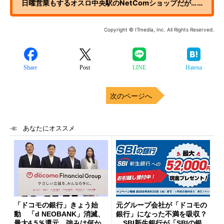
日曜営業もするオスロ中央駅のNetComショップだが……
Copyright © ITmedia, Inc. All Rights Reserved.
Share
Post
LINE
Hatena
次のページへ
あなたにオススメ
「ドコモの銀行」きょう始
元グループ会社が「ドコモの
動 「d NEOBANK」消滅、
銀行」になった不満を吸収？
最大4.5％還元 強みは何か解
SBI新生銀行が「SBIの銀