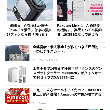
「酷暑日」が生まれた昨今
Rakuten Linkに「AI通話要
「ペルチェ素子」付きの腰掛
約機能」、楽天モバイル契約
けファンなら乗り切れる？
者は追加料金なしで使える
全経営者・個人事業主が作るべき「圧倒的コス
パのビジネスカード」
AD（クレディセゾン）
工事不要で14畳まで冷房可能「タンスのゲン
スポットクーラー 79800020」がタイムセール
で10％オフの5万3999円に
「え、こんなセールやってたの？」80％OFF
以上が続々登場！Amazonの本気が凄すぎる
AD（Amazon）