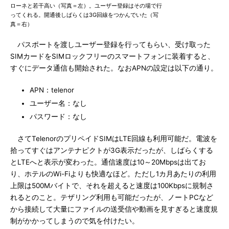
ローネと若干高い（写真＝左）。ユーザー登録はその場で行
ってくれる。開通後しばらくは3G回線をつかんでいた（写
真＝右）
パスポートを渡しユーザー登録を行ってもらい、受け取った
SIMカードをSIMロックフリーのスマートフォンに装着すると、
すぐにデータ通信も開始された。なおAPNの設定は以下の通り。
APN：telenor
ユーザー名：なし
パスワード：なし
さてTelenorのプリペイドSIMはLTE回線も利用可能だ。電波を
拾ってすぐはアンテナピクトが3G表示だったが、しばらくする
とLTEへと表示が変わった。通信速度は10～20Mbpsは出てお
り、ホテルのWi-Fiよりも快適なほど。ただし1カ月あたりの利用
上限は500Mバイトで、それを超えると速度は100Kbpsに規制さ
れるとのこと。テザリング利用も可能だったが、ノートPCなど
から接続して大量にファイルの送受信や動画を見すぎると速度規
制がかかってしまうので気を付けたい。