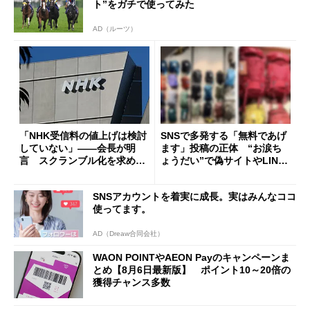
ト”をガチで使ってみた
AD（ルーツ）
「NHK受信料の値上げは検討
SNSで多発する「無料であげ
していない」――会長が明
ます」投稿の正体 “お涙ち
言 スクランブル化を求める
ょうだい”で偽サイトやLINE
声絶えず
へ誘導するカラクリ
SNSアカウントを着実に成長。実はみんなココ
使ってます。
AD（Dreaw合同会社）
WAON POINTやAEON Payのキャンペーンま
とめ【8月6日最新版】 ポイント10～20倍の
獲得チャンス多数