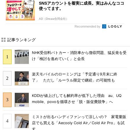
SNSアカウントを着実に成長。実はみんなココ
使ってます。
AD（Dreaw合同会社）
Recommended by
記事ランキング
NHK受信料パトカー・消防車から徴収問題、猛反発を受
け「検討を進めていく」と会長
楽天モバイルのローミングは「予定通り9月末に終
了」 ただし「ルーラル限定で継続」の可能性も
KDDIが値上げしても解約率が低下した理由 au、UQ
mobile、povoを循環させ「脱・販促費競争」へ
ミストが出るハンディファンって涼しいの？ 家電量販
店でも買える「Aecooly Cold Air／Cold Air Pro」を試
す