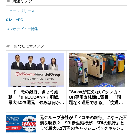
関連リンク
ニュースリリース
SIM LABO
スマホデビュー特集
あなたにオススメ
「ドコモの銀行」きょう始
“Suicaが使えない”クレカ・
動 「d NEOBANK」消滅、
QR専用改札機に賛否 「問
最大4.5％還元 強みは何か解
題なく運用できる」「交通系I
説
Cの方がスムーズ」
元グループ会社が「ドコモの銀行」になった不
満を吸収？ SBI新生銀行が「SBIの銀行」と
して最大5.2万円のキャッシュバックキャンペ