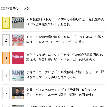
記事ランキング
NHK受信料パトカー・消防車から徴収問題、猛反発を受
け「検討を進めていく」と会長
ドコモが念願の増収増益に好転 「ドコモMAX」好調も
後押し、今後は“ロイヤルユーザー”を重視
まだ「つながりにくい」声ある“ドコモ通信品質問題”の
現在地 前田社長が明かす「道半ば」の詳細解説
なぜ？ カーナビが「NHK受信料」対象になるワケ 課
金されるケースと徴収を免れる方法
楽天モバイルのローミングは「予定通り9月末に終
了」 ただし「ルーラル限定で継続」の可能性も