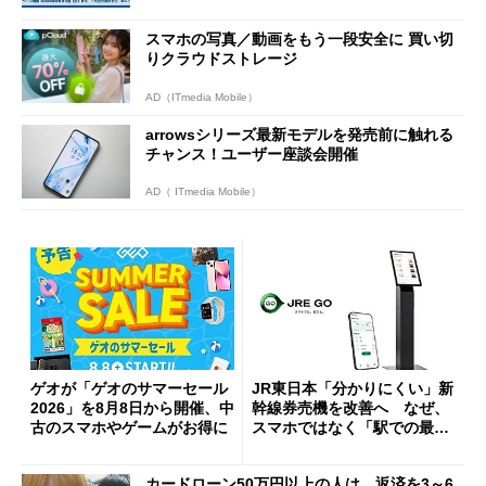
ーンを開催
スマホの写真／動画をもう一段安全に 買い切
りクラウドストレージ
AD（ITmedia Mobile）
arrowsシリーズ最新モデルを発売前に触れる
チャンス！ユーザー座談会開催
AD（ ITmedia Mobile）
ゲオが「ゲオのサマーセール
JR東日本「分かりにくい」新
2026」を8月8日から開催、中
幹線券売機を改善へ なぜ、
古のスマホやゲームがお得に
スマホではなく「駅での最短
1分購入」を実現？
カードローン50万円以上の人は、返済を3～6