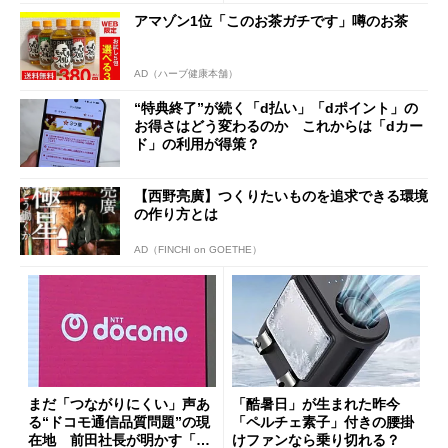
まで
アマゾン1位「このお茶ガチです」噂のお茶
AD（ハーブ健康本舗）
“特典終了”が続く「d払い」「dポイント」の
お得さはどう変わるのか これからは「dカー
ド」の利用が得策？
【西野亮廣】つくりたいものを追求できる環境
の作り方とは
AD（FINCHI on GOETHE）
まだ「つながりにくい」声あ
「酷暑日」が生まれた昨今
る“ドコモ通信品質問題”の現
「ペルチェ素子」付きの腰掛
在地 前田社長が明かす「道
けファンなら乗り切れる？