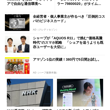
アで自由な通信環境へ
ラー 79800020」がタイムセ
ールで10％オフの5万3999円
に
全経営者・個人事業主が作るべき「圧倒的コス
パのビジネスカード」
AD（クレディセゾン）
シャープが「AQUOS R11」で挑む“価格高騰
時代”のスマホ戦略 「シェアを追うよりも既
存ユーザーを大切に」
アマゾン1位の実績！380円で5日間お試し。
AD（ハーブ健康本舗）