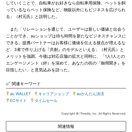
していくことで、自転車がお好きなら自転車用保険、ペットを飼
っているならペット保険など、物販以外にもビジネスを広げられ
る」（村元氏）と説明した。
また「リレーションを通じて、ユーザーは新しい価値と出会う
ことができ、auショップは待ち時間を新たなビジネスチャンスに
できる。提携パートナーはお客様に価値を伝える接点が増えるな
ど、3者で作り上げる『共創』のモデルといえる」（村元氏）と
メリットを強調。今後は対応店舗の拡大と同時に、「1人1人との
エンゲージメント（絆）を深めて、あなたの街の『御用聞き』を
目指したい」と意気込みを語った。
関連キーワード
au WALLET
|
キャリアショップ
|
auかんたん決済
|
ECサイト
|
タイムセール
Copyright © ITmedia, Inc. All Rights Reserved.
関連情報