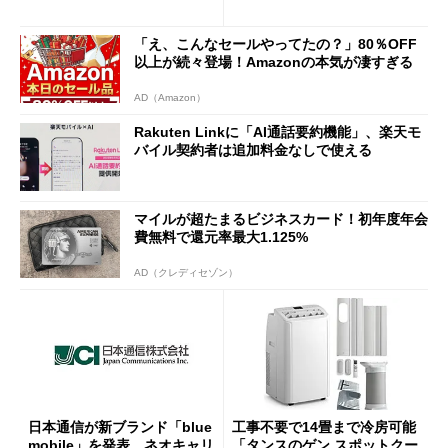
半ば」の詳細解説
「え、こんなセールやってたの？」80％OFF
以上が続々登場！Amazonの本気が凄すぎる
AD（Amazon）
Rakuten Linkに「AI通話要約機能」、楽天モ
バイル契約者は追加料金なしで使える
マイルが超たまるビジネスカード！初年度年会
費無料で還元率最大1.125%
AD（クレディセゾン）
日本通信が新ブランド「blue
工事不要で14畳まで冷房可能
mobile」を発表 ネオキャリ
「タンスのゲン スポットクー