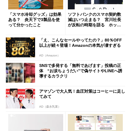
「スマホ冷却グッズ」は効果
ソフトバンクのスマホ契約数
ある？ 炎天下で3製品を使
減はいつ止まる？ 宮川社長
って分かったこと
が反転の時期を語る ホッピ
ング対策は「真剣にやりすぎ
た」
「え、こんなセールやってたの？」80％OFF
以上が続々登場！Amazonの本気が凄すぎる
AD（Amazon）
SNSで多発する「無料であげます」投稿の正
体 “お涙ちょうだい”で偽サイトやLINEへ誘
導するカラクリ
アマゾンで大人気！血圧対策はコーヒーに足し
てみて
AD（森永乳業）