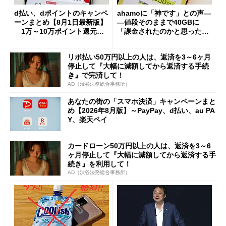
d払い、dポイントのキャンペ
ahamoに「神です」との声―
ーンまとめ【8月1日最新版】
―値段そのままで40GBに
1万～10万ポイント還元の
「課金されたのかと思った」
施策がめじろ押し
と戸惑いも
リボ払い50万円以上の人は、返済を3～6ヶ月
停止して『大幅に減額してから返済する手続
き』で完済して！
AD（渋谷法務総合事務所）
あなたの街の「スマホ決済」キャンペーンまと
め【2026年8月版】～PayPay、d払い、au PA
Y、楽天ペイ
カードローン50万円以上の人は、返済を3～6
ヶ月停止して『大幅に減額してから返済する手
続き』を利用して！
AD（渋谷法務総合事務所）