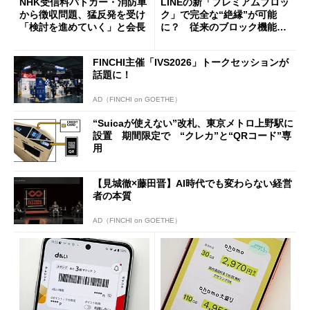
NHK受信料パトカー・消防車
LINEの新「プレミアムブロッ
から徴収問題、猛反発を受け
ク」で完全な“絶縁”が可能
「検討を進めていく」と会長
に？ 従来のブロック機能と
の決定的な違い
FINCHI主催「IVS2026」トークセッションが
話題に！
AD（FINCHI on GOETHE）
“Suicaが使えない”改札、東京メトロ上野駅に
設置 期間限定で “クレカ”と“QRコード”専
用
【見城徹×藤田晋】AI時代でも変わらない経営
者の本質
AD（FINCHI on GOETHE）