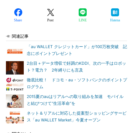
Share
Post
LINE
Hatena
関連記事
「au WALLET クレジットカード」が100万枚突破 記
念にポイントプレゼント
2台目＋データ増収で好調のKDDI、次の一手はロボッ
ト？電力？ 2年縛りにも言及
徹底比較！ ドコモ・au・ソフトバンクのポイントプ
ログラム
2015夏のauはリアルへの取り組みを加速 モバイル
と結びつけて“生活革命”を
ネット＆リアルに対応した提案型ショッピングサービ
ス「au WALLET Market」今夏オープン