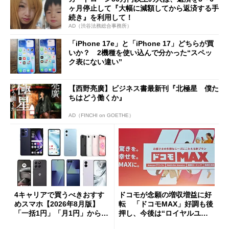
ヶ月停止して『大幅に減額してから返済する手
続き』を利用して！
AD（渋谷法務総合事務所）
「iPhone 17e」と「iPhone 17」どちらが買
いか？ 2機種を使い込んで分かった“スペッ
ク表にない違い”
【西野亮廣】ビジネス書最新刊『北極星 僕た
ちはどう働くか』
AD（FINCHI on GOETHE）
4キャリアで買うべきおすす
ドコモが念願の増収増益に好
めスマホ【2026年8月版】
転 「ドコモMAX」好調も後
「一括1円」「月1円」からお
押し、今後は“ロイヤルユー
得なiPhone／Pixel／Galaxy
ザー”を重視