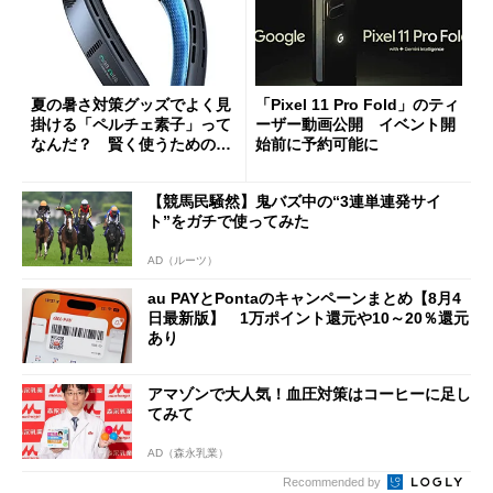
夏の暑さ対策グッズでよく見
「Pixel 11 Pro Fold」のティ
掛ける「ペルチェ素子」って
ーザー動画公開 イベント開
なんだ？ 賢く使うための注
始前に予約可能に
意点も
【競馬民騒然】鬼バズ中の“3連単連発サイ
ト”をガチで使ってみた
AD（ルーツ）
au PAYとPontaのキャンペーンまとめ【8月4
日最新版】 1万ポイント還元や10～20％還元
あり
アマゾンで大人気！血圧対策はコーヒーに足し
てみて
AD（森永乳業）
Recommended by