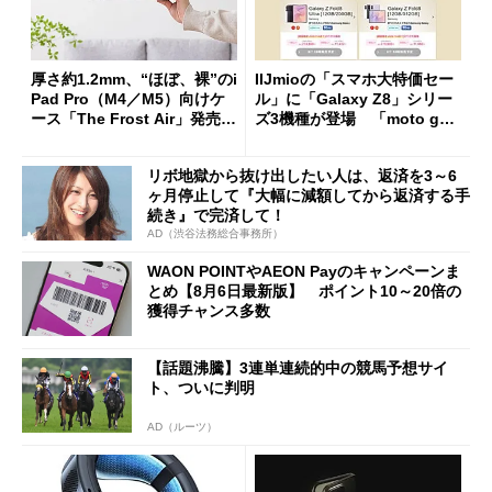
厚さ約1.2mm、“ほぼ、裸”のi
IIJmioの「スマホ大特価セー
Pad Pro（M4／M5）向けケ
ル」に「Galaxy Z8」シリー
ース「The Frost Air」発売
ズ3機種が登場 「moto g37
ケースフィニットから
j」や「OPPO Find X9 Ultr
a」も
リボ地獄から抜け出したい人は、返済を3～6
ヶ月停止して『大幅に減額してから返済する手
続き』で完済して！
AD（渋谷法務総合事務所）
WAON POINTやAEON Payのキャンペーンま
とめ【8月6日最新版】 ポイント10～20倍の
獲得チャンス多数
【話題沸騰】3連単連続的中の競馬予想サイ
ト、ついに判明
AD（ルーツ）