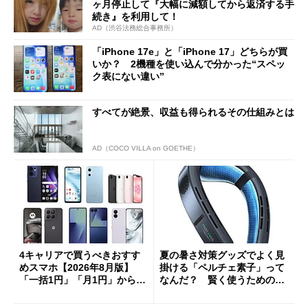
ヶ月停止して『大幅に減額してから返済する手
続き』を利用して！
AD（渋谷法務総合事務所）
「iPhone 17e」と「iPhone 17」どちらが買
いか？ 2機種を使い込んで分かった“スペッ
ク表にない違い”
すべてが絶景、収益も得られるその仕組みとは
AD（COCO VILLA on GOETHE）
4キャリアで買うべきおすす
夏の暑さ対策グッズでよく見
めスマホ【2026年8月版】
掛ける「ペルチェ素子」って
「一括1円」「月1円」からお
なんだ？ 賢く使うための注
得なiPhone／Pixel／Galaxy
意点も
まで