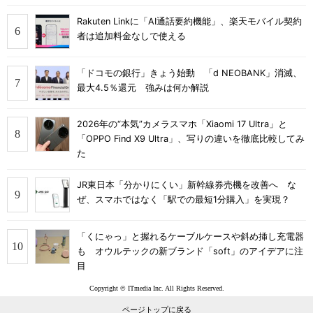
Rakuten Linkに「AI通話要約機能」、楽天モバイル契約
者は追加料金なしで使える
「ドコモの銀行」きょう始動 「d NEOBANK」消滅、
最大4.5％還元 強みは何か解説
2026年の“本気”カメラスマホ「Xiaomi 17 Ultra」と
「OPPO Find X9 Ultra」、写りの違いを徹底比較してみ
た
JR東日本「分かりにくい」新幹線券売機を改善へ な
ぜ、スマホではなく「駅での最短1分購入」を実現？
「くにゃっ」と握れるケーブルケースや斜め挿し充電器
も オウルテックの新ブランド「soft」のアイデアに注
目
Copyright © ITmedia Inc. All Rights Reserved.
ページトップに戻る