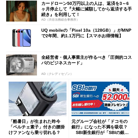
カードローン50万円以上の人は、返済を3～6
ヶ月停止して『大幅に減額してから返済する手
続き』を利用して！
AD（渋谷法務総合事務所）
UQ mobileの「Pixel 10a（128GB）」がMNP
で2年間、約1.1万円に【スマホお得情報】
全経営者・個人事業主が作るべき「圧倒的コス
パのビジネスカード」
AD（クレディセゾン）
「酷暑日」が生まれた昨今
元グループ会社が「ドコモの
「ペルチェ素子」付きの腰掛
銀行」になった不満を吸収？
けファンなら乗り切れる？
SBI新生銀行が「SBIの銀