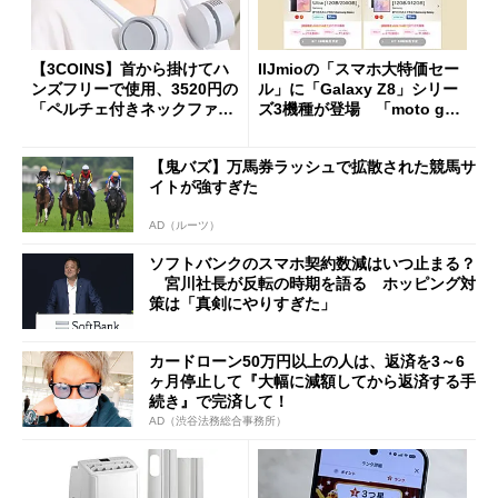
【3COINS】首から掛けてハ
IIJmioの「スマホ大特価セー
ンズフリーで使用、3520円の
ル」に「Galaxy Z8」シリー
「ペルチェ付きネックファ
ズ3機種が登場 「moto g37
ン」
j」や「OPPO Find X9 Ultr
a」も
【鬼バズ】万馬券ラッシュで拡散された競馬サ
イトが強すぎた
AD（ルーツ）
ソフトバンクのスマホ契約数減はいつ止まる？
宮川社長が反転の時期を語る ホッピング対
策は「真剣にやりすぎた」
カードローン50万円以上の人は、返済を3～6
ヶ月停止して『大幅に減額してから返済する手
続き』で完済して！
AD（渋谷法務総合事務所）