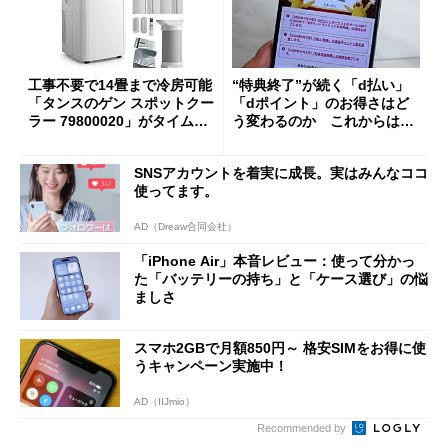
工事不要で14畳まで冷房可能
“特典終了”が続く「d払い」
「タンスのゲン スポットクー
「dポイント」のお得さはど
ラー 79800020」がタイムセ
う変わるのか これからは
ールで10％オフの5万3999円
「dカード」の利用が得策？
に
SNSアカウントを着実に成長。実はみんなココ
使ってます。
AD（Dreaw合同会社）
「iPhone Air」本音レビュー：使って分かっ
た「バッテリーの持ち」と「ケース選び」の悩
ましさ
スマホ2GBで月額850円～ 格安SIMをお得に使
うキャンペーン実施中！
AD（IIJmio）
Recommended by