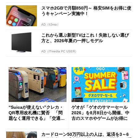
スマホ2GBで月額850円～ 格安SIMをお得に使
うキャンペーン実施中！
AD（IIJmio）
これから選ぶ新型TVはこれ！失敗しない選び
方と、2026年夏の一押しモデル
AD（ITmedia PC USER）
“Suicaが使えない”クレカ・
ゲオが「ゲオのサマーセール
QR専用改札機に賛否 「問
2026」を8月8日から開催、中
題なく運用できる」「交通系I
古のスマホやゲームがお得に
Cの方がスムーズ」
カードローン50万円以上の人は、返済を3～6