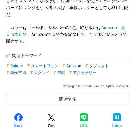
しめるスタンドになるほか、付属のフックを使って車のダッシュ
ボードにリングを引っ掛ければ、車載ホルダーとしても利用可能
だ。
カラーはゴールド、シルバーの2色。取り扱いは
Amazon
、
楽
天市場店
で、Amazonでは発売を記念して、期間限定17％オフで
販売する。
関連キーワード
Spigen
|
スマートフォン
|
Amazon
|
タブレット
|
楽天市場
|
スタンド
|
車載
|
アクセサリー
Copyright © ITmedia, Inc. All Rights Reserved.
関連情報
Share
Post
LINE
Hatena