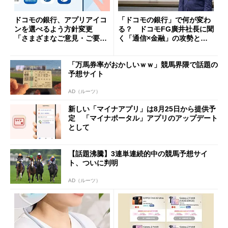
ドコモの銀行、アプリアイコ
「ドコモの銀行」で何が変わ
ンを選べるよう方針変更
る？ ドコモFG廣井社長に聞
「さまざまなご意見・ご要望
く「通信×金融」の攻勢とグ
を踏まえ」
ループ戦略
「万馬券率がおかしいｗｗ」競馬界隈で話題の
予想サイト
AD（ルーツ）
新しい「マイナアプリ」は8月25日から提供予
定 「マイナポータル」アプリのアップデート
として
【話題沸騰】3連単連続的中の競馬予想サイ
ト、ついに判明
AD（ルーツ）