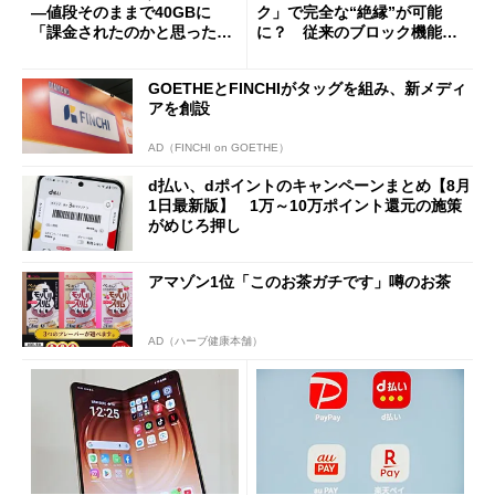
―値段そのままで40GBに
ク」で完全な“絶縁”が可能
「課金されたのかと思った」
に？ 従来のブロック機能と
と戸惑いも
の決定的な違い
GOETHEとFINCHIがタッグを組み、新メディ
アを創設
AD（FINCHI on GOETHE）
d払い、dポイントのキャンペーンまとめ【8月
1日最新版】 1万～10万ポイント還元の施策
がめじろ押し
アマゾン1位「このお茶ガチです」噂のお茶
AD（ハーブ健康本舗）