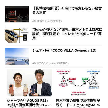
行」として最大5.2万円のキャ
ッシュバックキャンペーンを
【見城徹×藤田晋】AI時代でも変わらない経営
開催
者の本質
AD（FINCHI on GOETHE）
“Suicaが使えない”改札、東京メトロ上野駅に
設置 期間限定で “クレカ”と“QRコード”専
用
シェア別荘「COCO VILLA Owners」3選
AD（COCO VILLA on GOETHE）
シャープが「AQUOS R11」
熊本地震の影響で通信障害が
で挑む“価格高騰時代”のスマ
続く ドコモとKDDIはJAPA