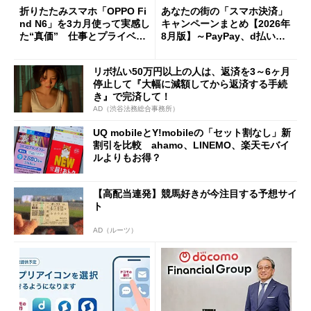
折りたたみスマホ「OPPO Fi
あなたの街の「スマホ決済」
nd N6」を3カ月使って実感し
キャンペーンまとめ【2026年
た“真価” 仕事とプライベー
8月版】～PayPay、d払い、a
トで大活躍
u PAY、楽天ペイ
リボ払い50万円以上の人は、返済を3～6ヶ月
停止して『大幅に減額してから返済する手続
き』で完済して！
AD（渋谷法務総合事務所）
UQ mobileとY!mobileの「セット割なし」新
割引を比較 ahamo、LINEMO、楽天モバイ
ルよりもお得？
【高配当連発】競馬好きが今注目する予想サイ
ト
AD（ルーツ）