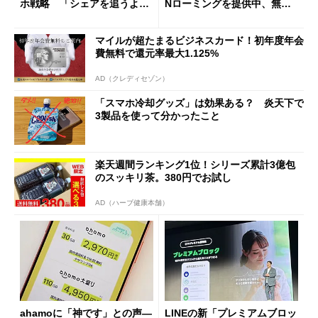
ホ戦略 「シェアを追うより
Nローミングを提供中、無料
も既存ユーザーを大切に」
Wi-Fi「00000JAPAN」も開
放
マイルが超たまるビジネスカード！初年度年会
費無料で還元率最大1.125%
AD（クレディセゾン）
「スマホ冷却グッズ」は効果ある？ 炎天下で
3製品を使って分かったこと
楽天週間ランキング1位！シリーズ累計3億包
のスッキリ茶。380円でお試し
AD（ハーブ健康本舗）
ahamoに「神です」との声―
LINEの新「プレミアムブロッ