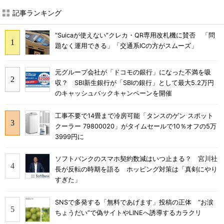
記事ランキング
“Suicaが使えない”クレカ・QR専用改札機に賛否 「問
題なく運用できる」「交通系ICの方がスムーズ」
元グループ会社が「ドコモの銀行」になった不満を吸
収？ SBI新生銀行が「SBIの銀行」として最大5.2万円
のキャッシュバックキャンペーンを開催
工事不要で14畳まで冷房可能「タンスのゲン スポット
クーラー 79800020」がタイムセールで10％オフの5万
3999円に
ソフトバンクのスマホ契約数減はいつ止まる？ 宮川社
長が反転の時期を語る ホッピング対策は「真剣にやり
すぎた」
SNSで多発する「無料であげます」投稿の正体 “お涙
ちょうだい”で偽サイトやLINEへ誘導するカラクリ