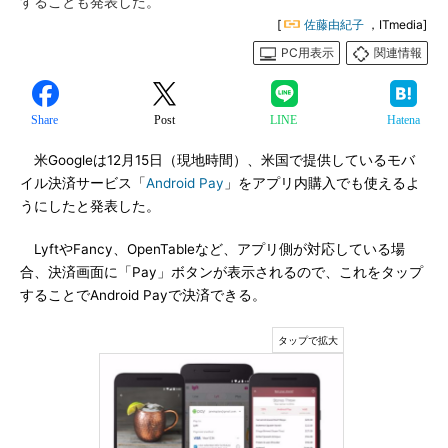
することも発表した。
[
佐藤由紀子
，ITmedia]
PC用表示
関連情報
Share
Post
LINE
Hatena
米Googleは12月15日（現地時間）、米国で提供しているモバ
イル決済サービス「
Android Pay
」をアプリ内購入でも使えるよ
うにしたと発表した。
LyftやFancy、OpenTableなど、アプリ側が対応している場
合、決済画面に「Pay」ボタンが表示されるので、これをタップ
することでAndroid Payで決済できる。