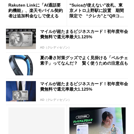
Rakuten Linkに「AI通話要
“Suicaが使えない”改札、東
約機能」、楽天モバイル契約
京メトロ上野駅に設置 期間
者は追加料金なしで使える
限定で “クレカ”と“QRコー
ド”専用
マイルが超たまるビジネスカード！初年度年会
費無料で還元率最大1.125%
AD（クレディセゾン）
夏の暑さ対策グッズでよく見掛ける「ペルチェ
素子」ってなんだ？ 賢く使うための注意点も
マイルが超たまるビジネスカード！初年度年会
費無料で還元率最大1.125%
AD（クレディセゾン）