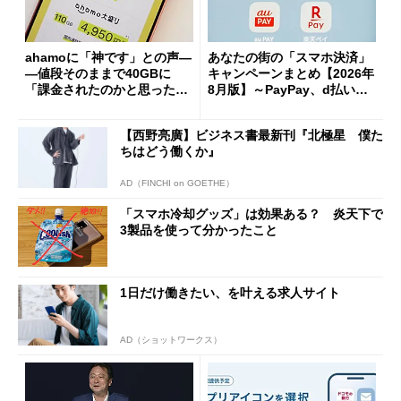
ahamoに「神です」との声―
あなたの街の「スマホ決済」
―値段そのままで40GBに
キャンペーンまとめ【2026年
「課金されたのかと思った」
8月版】～PayPay、d払い、a
と戸惑いも
u PAY、楽天ペイ
【西野亮廣】ビジネス書最新刊『北極星 僕た
ちはどう働くか』
AD（FINCHI on GOETHE）
「スマホ冷却グッズ」は効果ある？ 炎天下で
3製品を使って分かったこと
1日だけ働きたい、を叶える求人サイト
AD（ショットワークス）