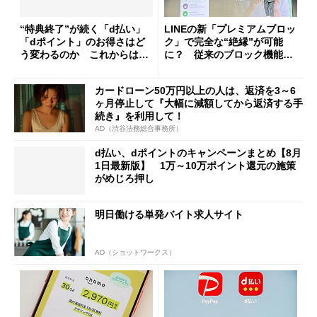
“特典終了”が続く「d払い」
LINEの新「プレミアムブロッ
「dポイント」のお得さはど
ク」で完全な“絶縁”が可能
う変わるのか これからは
に？ 従来のブロック機能と
「dカード」の利用が得策？
の決定的な違い
カードローン50万円以上の人は、返済を3～6
ヶ月停止して『大幅に減額してから返済する手
続き』を利用して！
AD（渋谷法務総合事務所）
d払い、dポイントのキャンペーンまとめ【8月
1日最新版】 1万～10万ポイント還元の施策
がめじろ押し
明日働ける単発バイト求人サイト
AD（ショットワークス）