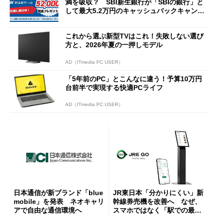
満を吸収？ SBI新生銀行が「SBIの銀行」と
して最大5.2万円のキャッシュバックキャンペ
ーンを開催
これから選ぶ新型TVはこれ！失敗しない選び
方と、2026年夏の一押しモデル
AD（ITmedia PC USER）
「5年前のPC」とこんなに違う！予算10万円
台前半で実現する快適PCライフ
AD（ITmedia PC USER）
日本通信が新ブランド「blue
JR東日本「分かりにくい」新
mobile」を発表 ネオキャリ
幹線券売機を改善へ なぜ、
アで自由な通信環境へ
スマホではなく「駅での最短