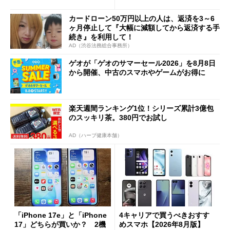
1分購入」を実現？
カードローン50万円以上の人は、返済を3～6
ヶ月停止して『大幅に減額してから返済する手
続き』を利用して！
AD（渋谷法務総合事務所）
ゲオが「ゲオのサマーセール2026」を8月8日
から開催、中古のスマホやゲームがお得に
楽天週間ランキング1位！シリーズ累計3億包
のスッキリ茶。380円でお試し
AD（ハーブ健康本舗）
「iPhone 17e」と「iPhone
4キャリアで買うべきおすす
17」どちらが買いか？ 2機
めスマホ【2026年8月版】