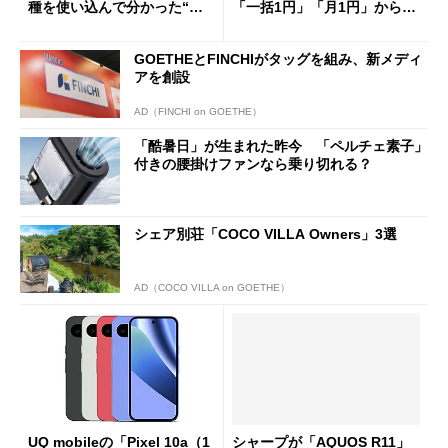
種を使い込んで分かった“ス
「一括1円」「月1円」からお
ペック表にない違い”
得なiPhone／Pixel／Galaxy
まで
GOETHEとFINCHIがタッグを組み、新メディ
アを創設
AD（FINCHI on GOETHE）
「酷暑日」が生まれた昨今 「ペルチェ素子」
付きの腰掛けファンなら乗り切れる？
シェア別荘「COCO VILLA Owners」3選
AD（COCO VILLA on GOETHE）
UQ mobileの「Pixel 10a（1
シャープが「AQUOS R11」