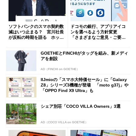
ソフトバンクのスマホ契約数
ドコモの銀行、アプリアイコ
減はいつ止まる？ 宮川社長
ンを選べるよう方針変更
が反転の時期を語る ホッピ
「さまざまなご意見・ご要望
ング対策は「真剣にやりすぎ
を踏まえ」
た」
GOETHEとFINCHIがタッグを組み、新メディ
アを創設
AD（FINCHI on GOETHE）
IIJmioの「スマホ大特価セール」に「Galaxy
Z8」シリーズ3機種が登場 「moto g37j」や
「OPPO Find X9 Ultra」も
シェア別荘「COCO VILLA Owners」3選
AD（COCO VILLA on GOETHE）