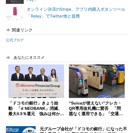
オンライン決済のStripe、アプリ内購入ボタンツール
「Relay」でTwitter他と提携
関連リンク
公式ブログ
あなたにオススメ
「ドコモの銀行」きょう始
“Suicaが使えない”クレカ・
動 「d NEOBANK」消滅、
QR専用改札機に賛否 「問
最大4.5％還元 強みは何か解
題なく運用できる」「交通系I
説
Cの方がスムーズ」
元グループ会社が「ドコモの銀行」になった不