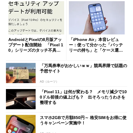
AndroidとPixelの8月版アッ
「iPhone Air」本音レビュ
プデート配信開始 「Pixel 1
ー：使って分かった「バッテ
0」シリーズのタッチ不具合
リーの持ち」と「ケース選
修正やGPU性能改善なども
び」の悩ましさ
「万馬券率がおかしいｗｗ」競馬界隈で話題の
予想サイト
AD（ルーツ）
「Pixel 11」は何が変わる？ メモリ減少で10
0ドル前後の値上げも？ 出そろったうわさを
整理する
スマホ2GBで月額850円～ 格安SIMをお得に使
うキャンペーン実施中！